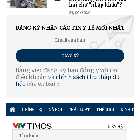
hai chữ "nhập khẩu"?
25/06/2026
ĐĂNG KÝ NHẬN CÁC TIN Y TẾ MỚI NHẤT
ĐĂNG KÝ
Bằng việc đăng ký, bạn đồng ý với các
điều khoản và
chính sách thu thập dữ
liệu
của website.
CHÍNH TRỊ
XÃ HỘI
PHÁP LUẬT
THẾ GIỚI
KINH TẾ
LIÊN HỆ