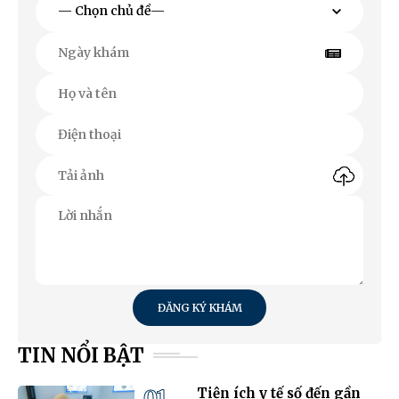
ĐĂNG KÝ KHÁM
TIN NỔI BẬT
01
Tiện ích y tế số đến gần