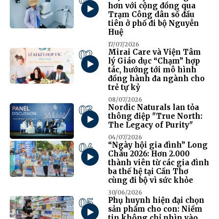
hơn với cộng đồng qua
Trạm Công dân số đầu
tiên ở phố đi bộ Nguyễn
Huệ
17/07/2026
02
Mirai Care và Viện Tâm
lý Giáo dục “Chạm” hợp
tác, hướng tới mô hình
đồng hành đa ngành cho
trẻ tự kỷ
08/07/2026
03
Nordic Naturals lan tỏa
thông điệp "True North:
The Legacy of Purity"
04/07/2026
04
“Ngày hội gia đình” Long
Châu 2026: Hơn 2.000
thành viên từ các gia đình
ba thế hệ tại Cần Thơ
cùng đi bộ vì sức khỏe
30/06/2026
05
Phụ huynh hiện đại chọn
sản phẩm cho con: Niềm
tin không chỉ nhìn vào