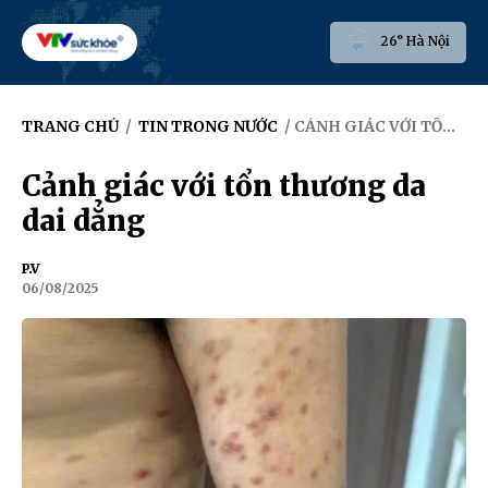
26° Hà Nội
TRANG CHỦ
/
TIN TRONG NƯỚC
/ CẢNH GIÁC VỚI TỔN THƯƠNG DA DAI DẲNG
Cảnh giác với tổn thương da
dai dẳng
P.V
06/08/2025