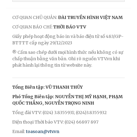
CƠ QUAN CHỦ QUẢN:
ĐÀI TRUYỀN HÌNH VIỆT NAM
CƠ QUAN BÁO CHÍ:
THỜI BÁO VTV
Giấy phép hoạt động báo in và báo điện tử số 483/GP-
BTTTT cấp ngày 29/12/2023
® Cấm sao chép dưới mọi hình thức nếu không có sự
chấp thuận bằng văn bản. Ghi rõ nguồn VTV.vn khi
phát hành lại thông tin từ website này.
Tổng Biên tập: VŨ THANH THỦY
Phó Tổng Biên tập: NGUYỄN THỊ MỸ HẠNH, PHẠM
QUỐC THẮNG, NGUYỄN TRỌNG NINH
Tổng đài VTV: (024) 3.8355931; (024)3.8355932
Điện thoại Thời báo VTV: (024) 66897 897
Email:
toasoan@vtv.vn