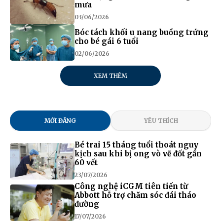
mưa
03/06/2026
Bóc tách khối u nang buồng trứng
cho bé gái 6 tuổi
02/06/2026
XEM THÊM
MỚI ĐĂNG
YÊU THÍCH
Bé trai 15 tháng tuổi thoát nguy
kịch sau khi bị ong vò vẽ đốt gần
60 vết
23/07/2026
Công nghệ iCGM tiên tiến từ
Abbott hỗ trợ chăm sóc đái tháo
đường
17/07/2026