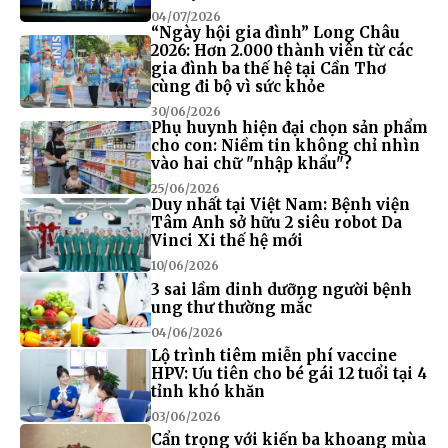
04/07/2026
“Ngày hội gia đình” Long Châu
2026: Hơn 2.000 thành viên từ các
gia đình ba thế hệ tại Cần Thơ
cùng đi bộ vì sức khỏe
30/06/2026
Phụ huynh hiện đại chọn sản phẩm
cho con: Niềm tin không chỉ nhìn
vào hai chữ "nhập khẩu"?
25/06/2026
Duy nhất tại Việt Nam: Bệnh viện
Tâm Anh sở hữu 2 siêu robot Da
Vinci Xi thế hệ mới
10/06/2026
3 sai lầm dinh dưỡng người bệnh
ung thư thường mắc
04/06/2026
Lộ trình tiêm miễn phí vaccine
HPV: Ưu tiên cho bé gái 12 tuổi tại 4
tỉnh khó khăn
03/06/2026
Cẩn trọng với kiến ba khoang mùa