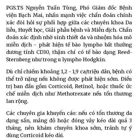
PGS.TS Nguyễn Tuấn Tùng, Phó Giám đốc Bệnh
viện Bạch Mai, nhấn mạnh việc chẩn đoán chính
xác đòi hỏi sự phối hợp giữa các chuyên khoa Da
liễu, Huyết học, Giải phẫu bệnh và Miễn dịch. Chẩn
đoán xác định nhờ sinh thiết da và nhuộm hóa mô
miễn dịch - phát hiện tế bào lympho bất thường
dương tính CD30, thậm chí có tế bào dạng Reed-
Sternberg như trong u lympho Hodgkin.
Dù chỉ chiếm khoảng 1,2 - 1,9 ca/triệu dân, bệnh có
thể trở nặng nếu không được phát hiện sớm. Điều
trị ban đầu gồm Corticoid, Retinol, hoặc thuốc ức
chế miễn dịch như Methotrexate nếu tổn thương
lan rộng.
Các chuyên gia khuyến cáo: nếu có tổn thương da
dạng sẩn, mảng đỏ hoặc đóng vảy kéo dài quá 3
tháng, nên khám chuyên khoa sớm, tránh tự ý
dùng Corticoid kéo dài.