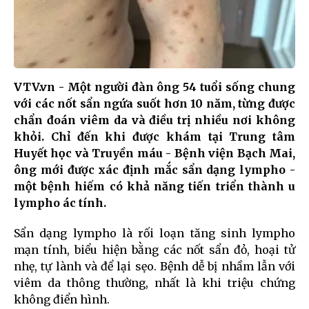
VTV.vn - Một người đàn ông 54 tuổi sống chung
với các nốt sẩn ngứa suốt hơn 10 năm, từng được
chẩn đoán viêm da và điều trị nhiều nơi không
khỏi. Chỉ đến khi được khám tại Trung tâm
Huyết học và Truyền máu - Bệnh viện Bạch Mai,
ông mới được xác định mắc sẩn dạng lympho -
một bệnh hiếm có khả năng tiến triển thành u
lympho ác tính.
Sẩn dạng lympho là rối loạn tăng sinh lympho
mạn tính, biểu hiện bằng các nốt sẩn đỏ, hoại tử
nhẹ, tự lành và để lại sẹo. Bệnh dễ bị nhầm lẫn với
viêm da thông thường, nhất là khi triệu chứng
không điển hình.