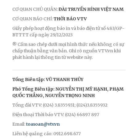
CƠ QUAN CHỦ QUẢN:
ĐÀI TRUYỀN HÌNH VIỆT NAM
CƠ QUAN BÁO CHÍ:
THỜI BÁO VTV
Giấy phép hoạt động báo in và báo điện tử số 483/GP-
BTTTT cấp ngày 29/12/2023
® Cấm sao chép dưới mọi hình thức nếu không có sự
chấp thuận bằng văn bản. Ghi rõ nguồn VTV.vn khi
phát hành lại thông tin từ website này.
Tổng Biên tập: VŨ THANH THỦY
Phó Tổng Biên tập: NGUYỄN THỊ MỸ HẠNH, PHẠM
QUỐC THẮNG, NGUYỄN TRỌNG NINH
Tổng đài VTV: (024) 3.8355931; (024)3.8355932
Điện thoại Thời báo VTV: (024) 66897 897
Email:
toasoan@vtv.vn
Liên hệ quảng cáo: 0912.698.677