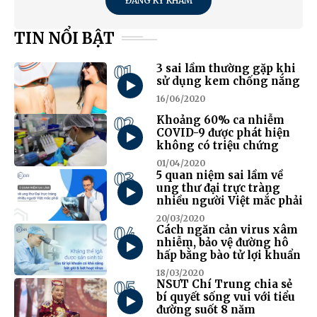
ĐĂNG KÝ KHÁM
TIN NỔI BẬT
01
3 sai lầm thường gặp khi
sử dụng kem chống nắng
16/06/2020
02
Khoảng 60% ca nhiễm
COVID-9 được phát hiện
không có triệu chứng
01/04/2020
03
5 quan niệm sai lầm về
ung thư đại trực tràng
nhiều người Việt mắc phải
20/03/2020
04
Cách ngăn cản virus xâm
nhiễm, bảo vệ đường hô
hấp bằng bào tử lợi khuẩn
18/03/2020
05
NSƯT Chí Trung chia sẻ
bí quyết sống vui với tiểu
đường suốt 8 năm