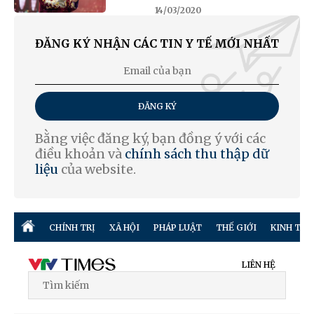
14/03/2020
ĐĂNG KÝ NHẬN CÁC TIN Y TẾ MỚI NHẤT
ĐĂNG KÝ
Bằng việc đăng ký, bạn đồng ý với các
điều khoản và
chính sách thu thập dữ
liệu
của website.
CHÍNH TRỊ
XÃ HỘI
PHÁP LUẬT
THẾ GIỚI
KINH TẾ
LIÊN HỆ