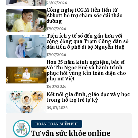
23/07/2026
Công nghệ iCGM tiên tiến từ
Abbott hỗ trợ chăm sóc đái tháo
đường
17/07/2026
Tiện ích y tế số đến gần hơn với
cộng đồng qua Trạm Công dân số
đầu tiên ở phố đi bộ Nguyễn Huệ
17/07/2026
Hơn 35 năm kinh nghiệm, bác sĩ
Võ Thị Ngọc Huệ và hành trình
phục hồi vùng kín toàn diện cho
phụ nữ Việt
15/07/2026
Kết nối gia đình, giáo dục và y học
trong hỗ trợ trẻ tự kỷ
09/07/2026
HOÀN TOÀN MIỄN PHÍ
Tư vấn sức khỏe online