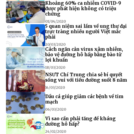
Khoảng 60% ca nhiễm COVID-9
được phát hiện không có triệu
chứng
01/04/2020
5 quan niệm sai lầm về ung thư đại
trực tràng nhiều người Việt mắc
phải
20/03/2020
Cách ngăn cản virus xâm nhiễm,
bảo vệ đường hô hấp bằng bào tử
lợi khuẩn
18/03/2020
NSƯT Chí Trung chia sẻ bí quyết
sống vui với tiểu đường suốt 8 năm
14/03/2020
Dầu cá giúp giảm các bệnh về tim
mạch
06/03/2020
Vì sao cần phải tăng đề kháng
đường hô hấp?
24/02/2020