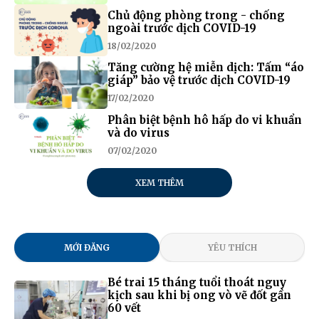
Chủ động phòng trong - chống
ngoài trước dịch COVID-19
18/02/2020
Tăng cường hệ miễn dịch: Tấm “áo
giáp” bảo vệ trước dịch COVID-19
17/02/2020
Phân biệt bệnh hô hấp do vi khuẩn
và do virus
07/02/2020
XEM THÊM
MỚI ĐĂNG
YÊU THÍCH
Bé trai 15 tháng tuổi thoát nguy
kịch sau khi bị ong vò vẽ đốt gần
60 vết