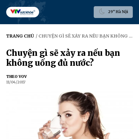
29° Hà Nội
TRANG CHỦ
/ CHUYỆN GÌ SẼ XẢY RA NẾU BẠN KHÔNG UỐNG ĐỦ NƯỚC?
Chuyện gì sẽ xảy ra nếu bạn
không uống đủ nước?
THEO VOV
11/04/2017