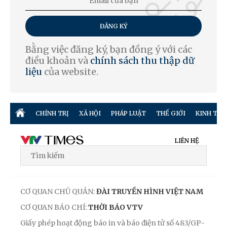
ĐĂNG KÝ
Bằng việc đăng ký, bạn đồng ý với các
điều khoản và
chính sách thu thập dữ
liệu
của website.
CHÍNH TRỊ
XÃ HỘI
PHÁP LUẬT
THẾ GIỚI
KINH TẾ
LIÊN HỆ
CƠ QUAN CHỦ QUẢN:
ĐÀI TRUYỀN HÌNH VIỆT NAM
CƠ QUAN BÁO CHÍ:
THỜI BÁO VTV
Giấy phép hoạt động báo in và báo điện tử số 483/GP-