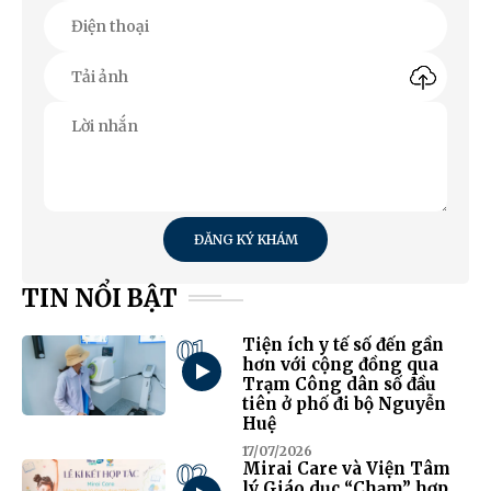
ĐĂNG KÝ KHÁM
TIN NỔI BẬT
01
Tiện ích y tế số đến gần
hơn với cộng đồng qua
Trạm Công dân số đầu
tiên ở phố đi bộ Nguyễn
Huệ
17/07/2026
02
Mirai Care và Viện Tâm
lý Giáo dục “Chạm” hợp