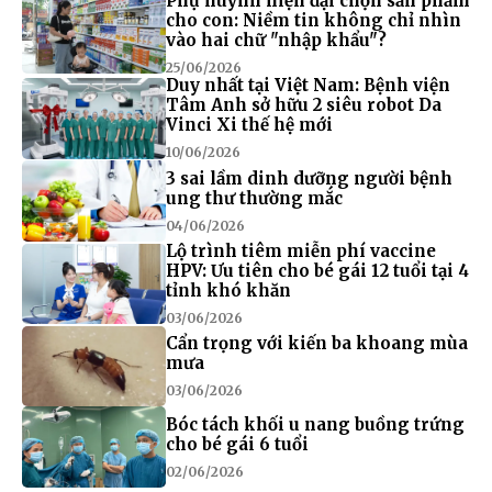
Phụ huynh hiện đại chọn sản phẩm
cho con: Niềm tin không chỉ nhìn
vào hai chữ "nhập khẩu"?
25/06/2026
Duy nhất tại Việt Nam: Bệnh viện
Tâm Anh sở hữu 2 siêu robot Da
Vinci Xi thế hệ mới
10/06/2026
3 sai lầm dinh dưỡng người bệnh
ung thư thường mắc
04/06/2026
Lộ trình tiêm miễn phí vaccine
HPV: Ưu tiên cho bé gái 12 tuổi tại 4
tỉnh khó khăn
03/06/2026
Cẩn trọng với kiến ba khoang mùa
mưa
03/06/2026
Bóc tách khối u nang buồng trứng
cho bé gái 6 tuổi
02/06/2026