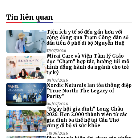
Tin liên quan
Tiện ích y tế số đến gần hơn với
cộng đồng qua Trạm Công dân số
đầu tiên ở phố đi bộ Nguyễn Huệ
17/07/2026
Mirai Care và Viện Tâm lý Giáo
dục “Chạm” hợp tác, hướng tới mô
hình đồng hành đa ngành cho trẻ
tự kỷ
08/07/2026
Nordic Naturals lan tỏa thông điệp
"True North: The Legacy of
Purity"
04/07/2026
“Ngày hội gia đình” Long Châu
2026: Hơn 2.000 thành viên từ các
gia đình ba thế hệ tại Cần Thơ
cùng đi bộ vì sức khỏe
30/06/2026