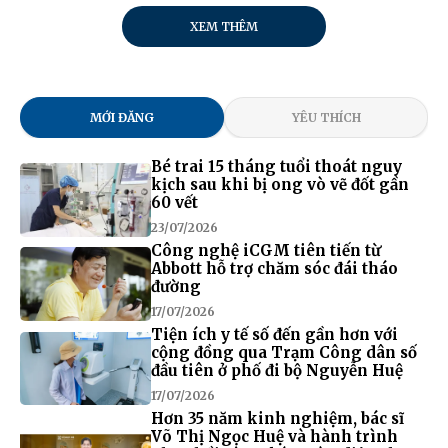
XEM THÊM
MỚI ĐĂNG
YÊU THÍCH
Bé trai 15 tháng tuổi thoát nguy
kịch sau khi bị ong vò vẽ đốt gần
60 vết
23/07/2026
Công nghệ iCGM tiên tiến từ
Abbott hỗ trợ chăm sóc đái tháo
đường
17/07/2026
Tiện ích y tế số đến gần hơn với
cộng đồng qua Trạm Công dân số
đầu tiên ở phố đi bộ Nguyễn Huệ
17/07/2026
Hơn 35 năm kinh nghiệm, bác sĩ
Võ Thị Ngọc Huệ và hành trình