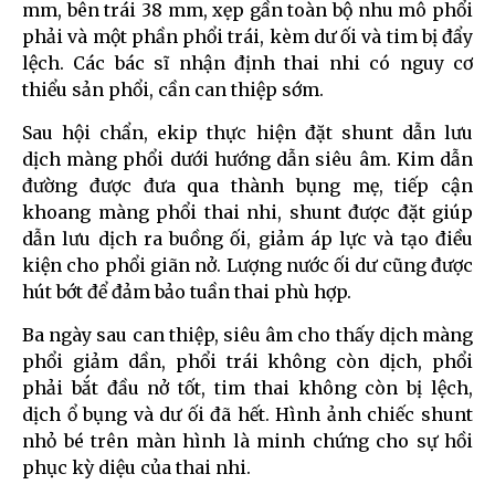
mm, bên trái 38 mm, xẹp gần toàn bộ nhu mô phổi
phải và một phần phổi trái, kèm dư ối và tim bị đẩy
lệch. Các bác sĩ nhận định thai nhi có nguy cơ
thiểu sản phổi, cần can thiệp sớm.
Sau hội chẩn, ekip thực hiện đặt shunt dẫn lưu
dịch màng phổi dưới hướng dẫn siêu âm. Kim dẫn
đường được đưa qua thành bụng mẹ, tiếp cận
khoang màng phổi thai nhi, shunt được đặt giúp
dẫn lưu dịch ra buồng ối, giảm áp lực và tạo điều
kiện cho phổi giãn nở. Lượng nước ối dư cũng được
hút bớt để đảm bảo tuần thai phù hợp.
Ba ngày sau can thiệp, siêu âm cho thấy dịch màng
phổi giảm dần, phổi trái không còn dịch, phổi
phải bắt đầu nở tốt, tim thai không còn bị lệch,
dịch ổ bụng và dư ối đã hết. Hình ảnh chiếc shunt
nhỏ bé trên màn hình là minh chứng cho sự hồi
phục kỳ diệu của thai nhi.