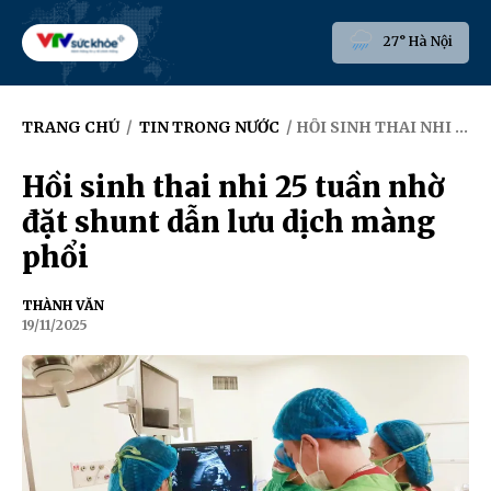
27° Hà Nội
TRANG CHỦ
/
TIN TRONG NƯỚC
/ HỒI SINH THAI NHI 25 TUẦN NHỜ ĐẶT SHUNT DẪN LƯU DỊCH MÀNG PHỔI
Hồi sinh thai nhi 25 tuần nhờ
đặt shunt dẫn lưu dịch màng
phổi
THÀNH VĂN
19/11/2025