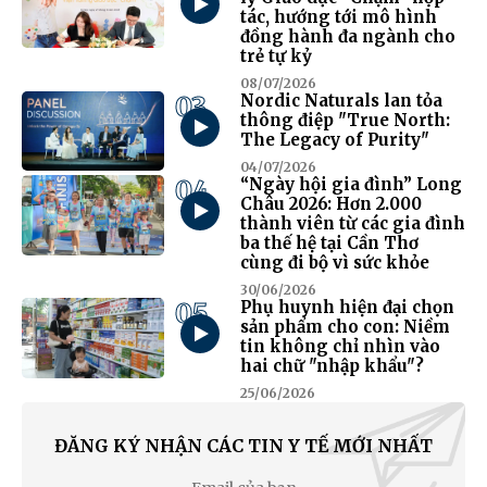
tác, hướng tới mô hình
đồng hành đa ngành cho
trẻ tự kỷ
08/07/2026
03
Nordic Naturals lan tỏa
thông điệp "True North:
The Legacy of Purity"
04/07/2026
04
“Ngày hội gia đình” Long
Châu 2026: Hơn 2.000
thành viên từ các gia đình
ba thế hệ tại Cần Thơ
cùng đi bộ vì sức khỏe
30/06/2026
05
Phụ huynh hiện đại chọn
sản phẩm cho con: Niềm
tin không chỉ nhìn vào
hai chữ "nhập khẩu"?
25/06/2026
ĐĂNG KÝ NHẬN CÁC TIN Y TẾ MỚI NHẤT