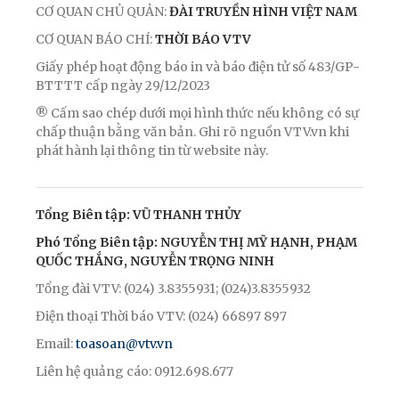
CƠ QUAN CHỦ QUẢN:
ĐÀI TRUYỀN HÌNH VIỆT NAM
CƠ QUAN BÁO CHÍ:
THỜI BÁO VTV
Giấy phép hoạt động báo in và báo điện tử số 483/GP-
BTTTT cấp ngày 29/12/2023
® Cấm sao chép dưới mọi hình thức nếu không có sự
chấp thuận bằng văn bản. Ghi rõ nguồn VTV.vn khi
phát hành lại thông tin từ website này.
Tổng Biên tập: VŨ THANH THỦY
Phó Tổng Biên tập: NGUYỄN THỊ MỸ HẠNH, PHẠM
QUỐC THẮNG, NGUYỄN TRỌNG NINH
Tổng đài VTV: (024) 3.8355931; (024)3.8355932
Điện thoại Thời báo VTV: (024) 66897 897
Email:
toasoan@vtv.vn
Liên hệ quảng cáo: 0912.698.677