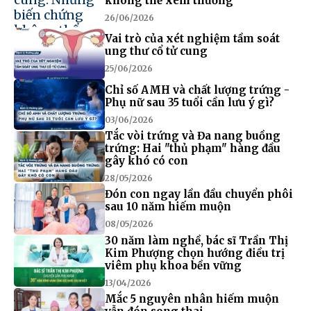
không thể xem thường
26/06/2026
Vai trò của xét nghiệm tầm soát
ung thư cổ tử cung
25/06/2026
Chỉ số AMH và chất lượng trứng -
Phụ nữ sau 35 tuổi cần lưu ý gì?
03/06/2026
Tắc vòi trứng và Đa nang buồng
trứng: Hai "thủ phạm" hàng đầu
gây khó có con
28/05/2026
Đón con ngay lần đầu chuyển phôi
sau 10 năm hiếm muộn
08/05/2026
30 năm làm nghề, bác sĩ Trần Thị
Kim Phượng chọn hướng điều trị
viêm phụ khoa bền vững
13/04/2026
Mắc 5 nguyên nhân hiếm muộn