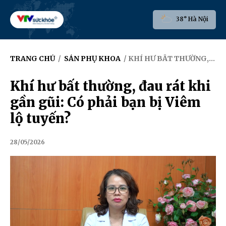
38° Hà Nội
TRANG CHỦ
/
SẢN PHỤ KHOA
/ KHÍ HƯ BẤT THƯỜNG, ĐAU RÁT KHI GẦN GŨI: CÓ PHẢI BẠN BỊ VIÊM LỘ TUYẾN?
Khí hư bất thường, đau rát khi
gần gũi: Có phải bạn bị Viêm
lộ tuyến?
28/05/2026