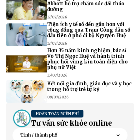
Abbott hỗ trợ chăm sóc đái tháo
đường
17/07/2026
Tiện ích y tế số đến gần hơn với
cộng đồng qua Trạm Công dân số
đầu tiên ở phố đi bộ Nguyễn Huệ
17/07/2026
Hơn 35 năm kinh nghiệm, bác sĩ
Võ Thị Ngọc Huệ và hành trình
phục hồi vùng kín toàn diện cho
phụ nữ Việt
15/07/2026
Kết nối gia đình, giáo dục và y học
trong hỗ trợ trẻ tự kỷ
09/07/2026
HOÀN TOÀN MIỄN PHÍ
Tư vấn sức khỏe online