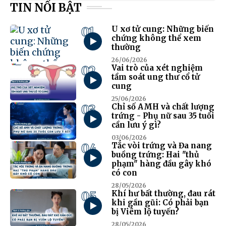
TIN NỔI BẬT
01
U xơ tử cung: Những biến
chứng không thể xem
thường
26/06/2026
02
Vai trò của xét nghiệm
tầm soát ung thư cổ tử
cung
25/06/2026
03
Chỉ số AMH và chất lượng
trứng - Phụ nữ sau 35 tuổi
cần lưu ý gì?
03/06/2026
04
Tắc vòi trứng và Đa nang
buồng trứng: Hai "thủ
phạm" hàng đầu gây khó
có con
28/05/2026
05
Khí hư bất thường, đau rát
khi gần gũi: Có phải bạn
bị Viêm lộ tuyến?
28/05/2026