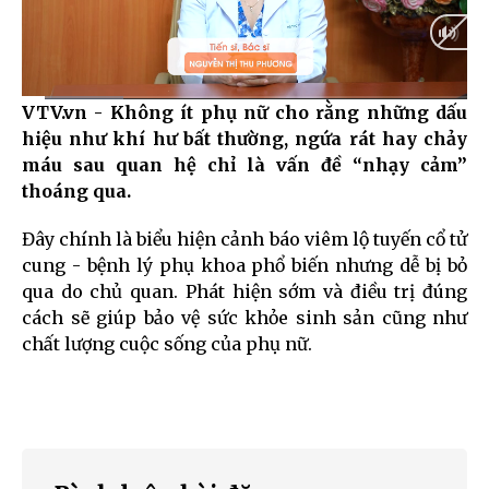
VTV.vn - Không ít phụ nữ cho rằng những dấu
Current
0:09
/
Duration
2:56
hiệu như khí hư bất thường, ngứa rát hay chảy
Time
máu sau quan hệ chỉ là vấn đề “nhạy cảm”
thoáng qua.
Đây chính là biểu hiện cảnh báo viêm lộ tuyến cổ tử
cung - bệnh lý phụ khoa phổ biến nhưng dễ bị bỏ
qua do chủ quan. Phát hiện sớm và điều trị đúng
cách sẽ giúp bảo vệ sức khỏe sinh sản cũng như
chất lượng cuộc sống của phụ nữ.