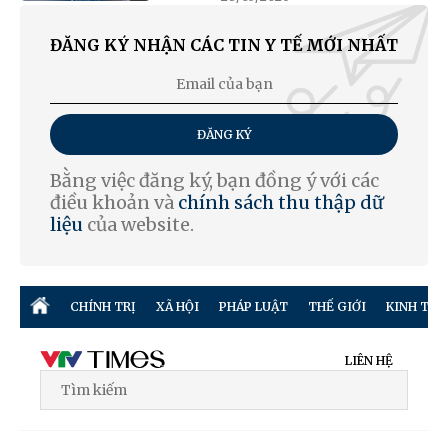
ĐĂNG KÝ NHẬN CÁC TIN Y TẾ MỚI NHẤT
ĐĂNG KÝ
Bằng việc đăng ký, bạn đồng ý với các
điều khoản và
chính sách thu thập dữ
liệu
của website.
CHÍNH TRỊ
XÃ HỘI
PHÁP LUẬT
THẾ GIỚI
KINH TẾ
LIÊN HỆ