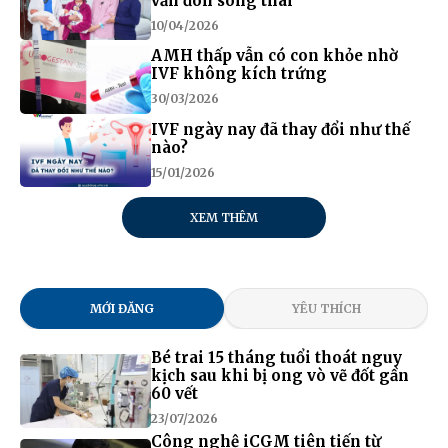
vẫn đón song thai
10/04/2026
AMH thấp vẫn có con khỏe nhờ
IVF không kích trứng
30/03/2026
IVF ngày nay đã thay đổi như thế
nào?
15/01/2026
XEM THÊM
MỚI ĐĂNG
YÊU THÍCH
Bé trai 15 tháng tuổi thoát nguy
kịch sau khi bị ong vò vẽ đốt gần
60 vết
23/07/2026
Công nghệ iCGM tiên tiến từ