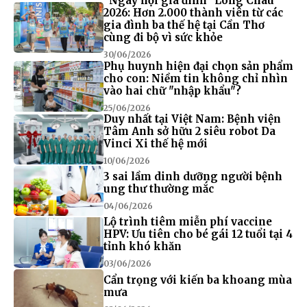
“Ngày hội gia đình” Long Châu
2026: Hơn 2.000 thành viên từ các
gia đình ba thế hệ tại Cần Thơ
cùng đi bộ vì sức khỏe
30/06/2026
Phụ huynh hiện đại chọn sản phẩm
cho con: Niềm tin không chỉ nhìn
vào hai chữ "nhập khẩu"?
25/06/2026
Duy nhất tại Việt Nam: Bệnh viện
Tâm Anh sở hữu 2 siêu robot Da
Vinci Xi thế hệ mới
10/06/2026
3 sai lầm dinh dưỡng người bệnh
ung thư thường mắc
04/06/2026
Lộ trình tiêm miễn phí vaccine
HPV: Ưu tiên cho bé gái 12 tuổi tại 4
tỉnh khó khăn
03/06/2026
Cẩn trọng với kiến ba khoang mùa
mưa