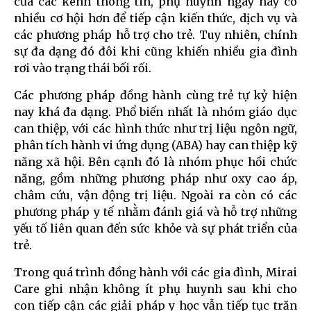
của các kênh thông tin, phụ huynh ngày nay có
nhiều cơ hội hơn để tiếp cận kiến thức, dịch vụ và
các phương pháp hỗ trợ cho trẻ. Tuy nhiên, chính
sự đa dạng đó đôi khi cũng khiến nhiều gia đình
rơi vào trạng thái bối rối.
Các phương pháp đồng hành cùng trẻ tự kỷ hiện
nay khá đa dạng. Phổ biến nhất là nhóm giáo dục
can thiệp, với các hình thức như trị liệu ngôn ngữ,
phân tích hành vi ứng dụng (ABA) hay can thiệp kỹ
năng xã hội. Bên cạnh đó là nhóm phục hồi chức
năng, gồm những phương pháp như oxy cao áp,
châm cứu, vận động trị liệu. Ngoài ra còn có các
phương pháp y tế nhằm đánh giá và hỗ trợ những
yếu tố liên quan đến sức khỏe và sự phát triển của
trẻ.
Trong quá trình đồng hành với các gia đình, Mirai
Care ghi nhận không ít phụ huynh sau khi cho
con tiếp cận các giải pháp y học vẫn tiếp tục trăn