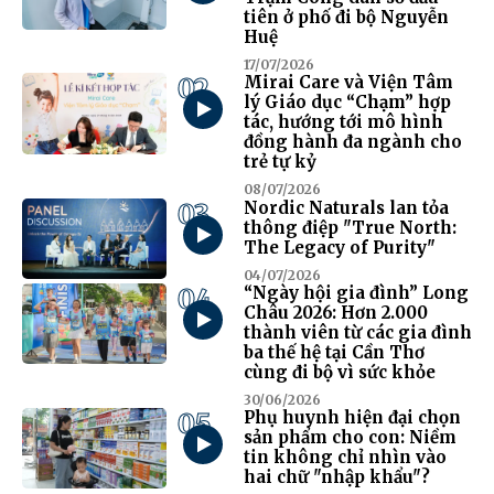
tiên ở phố đi bộ Nguyễn
Huệ
17/07/2026
02
Mirai Care và Viện Tâm
lý Giáo dục “Chạm” hợp
tác, hướng tới mô hình
đồng hành đa ngành cho
trẻ tự kỷ
08/07/2026
03
Nordic Naturals lan tỏa
thông điệp "True North:
The Legacy of Purity"
04/07/2026
04
“Ngày hội gia đình” Long
Châu 2026: Hơn 2.000
thành viên từ các gia đình
ba thế hệ tại Cần Thơ
cùng đi bộ vì sức khỏe
30/06/2026
05
Phụ huynh hiện đại chọn
sản phẩm cho con: Niềm
tin không chỉ nhìn vào
hai chữ "nhập khẩu"?