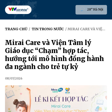
28° Hà Nội
TRANG CHỦ
/
TIN TRONG NƯỚC
/ MIRAI CARE VÀ VIỆN TÂM LÝ GIÁO DỤC “CHẠM” HỢP TÁC, HƯỚNG TỚI MÔ HÌNH ĐỒNG HÀNH ĐA NGÀNH CHO TRẺ TỰ KỶ
Mirai Care và Viện Tâm lý
Giáo dục “Chạm” hợp tác,
hướng tới mô hình đồng hành
đa ngành cho trẻ tự kỷ
08/07/2026