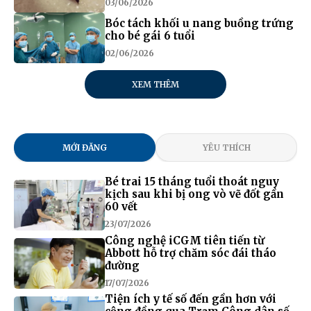
03/06/2026
Bóc tách khối u nang buồng trứng
cho bé gái 6 tuổi
02/06/2026
XEM THÊM
MỚI ĐĂNG
YÊU THÍCH
Bé trai 15 tháng tuổi thoát nguy
kịch sau khi bị ong vò vẽ đốt gần
60 vết
23/07/2026
Công nghệ iCGM tiên tiến từ
Abbott hỗ trợ chăm sóc đái tháo
đường
17/07/2026
Tiện ích y tế số đến gần hơn với