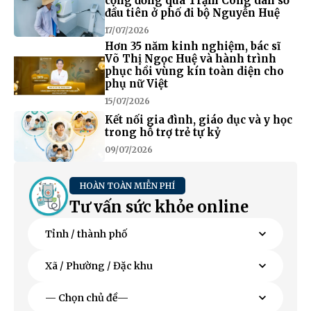
cộng đồng qua Trạm Công dân số
đầu tiên ở phố đi bộ Nguyễn Huệ
17/07/2026
Hơn 35 năm kinh nghiệm, bác sĩ
Võ Thị Ngọc Huệ và hành trình
phục hồi vùng kín toàn diện cho
phụ nữ Việt
15/07/2026
Kết nối gia đình, giáo dục và y học
trong hỗ trợ trẻ tự kỷ
09/07/2026
HOÀN TOÀN MIỄN PHÍ
Tư vấn sức khỏe online