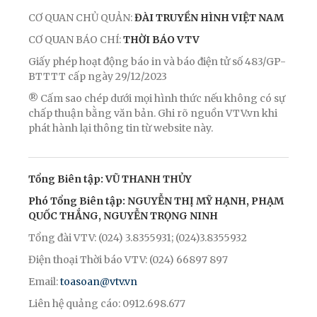
CƠ QUAN CHỦ QUẢN:
ĐÀI TRUYỀN HÌNH VIỆT NAM
CƠ QUAN BÁO CHÍ:
THỜI BÁO VTV
Giấy phép hoạt động báo in và báo điện tử số 483/GP-
BTTTT cấp ngày 29/12/2023
® Cấm sao chép dưới mọi hình thức nếu không có sự
chấp thuận bằng văn bản. Ghi rõ nguồn VTV.vn khi
phát hành lại thông tin từ website này.
Tổng Biên tập: VŨ THANH THỦY
Phó Tổng Biên tập: NGUYỄN THỊ MỸ HẠNH, PHẠM
QUỐC THẮNG, NGUYỄN TRỌNG NINH
Tổng đài VTV: (024) 3.8355931; (024)3.8355932
Điện thoại Thời báo VTV: (024) 66897 897
Email:
toasoan@vtv.vn
Liên hệ quảng cáo: 0912.698.677