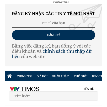
25/06/2026
ĐĂNG KÝ NHẬN CÁC TIN Y TẾ MỚI NHẤT
ĐĂNG KÝ
Bằng việc đăng ký, bạn đồng ý với các
điều khoản và
chính sách thu thập dữ
liệu
của website.
CHÍNH TRỊ
XÃ HỘI
PHÁP LUẬT
THẾ GIỚI
KINH TẾ
LIÊN HỆ