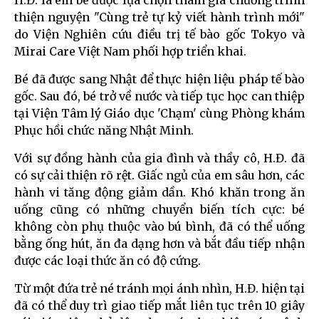
H.Đ. là em bé được lựa chọn tham gia chương trình
thiện nguyện "Cùng trẻ tự kỷ viết hành trình mới"
do Viện Nghiên cứu điều trị tế bào gốc Tokyo và
Mirai Care Việt Nam phối hợp triển khai.
Bé đã được sang Nhật để thực hiện liệu pháp tế bào
gốc. Sau đó, bé trở về nước và tiếp tục học can thiệp
tại Viện Tâm lý Giáo dục 'Chạm' cùng Phòng khám
Phục hồi chức năng Nhật Minh.
Với sự đồng hành của gia đình và thầy cô, H.Đ. đã
có sự cải thiện rõ rệt. Giấc ngủ của em sâu hơn, các
hành vi tăng động giảm dần. Khó khăn trong ăn
uống cũng có những chuyển biến tích cực: bé
không còn phụ thuộc vào bú bình, đã có thể uống
bằng ống hút, ăn đa dạng hơn và bắt đầu tiếp nhận
được các loại thức ăn có độ cứng.
Từ một đứa trẻ né tránh mọi ánh nhìn, H.Đ. hiện tại
đã có thể duy trì giao tiếp mắt liên tục trên 10 giây