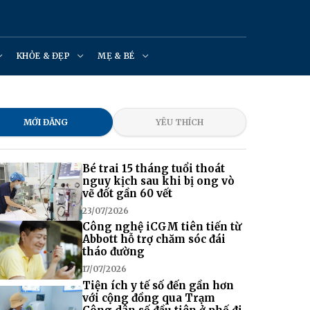
KHỎE & ĐẸP
MẸ & BÉ
MỚI ĐĂNG
YÊU THÍCH
Bé trai 15 tháng tuổi thoát
nguy kịch sau khi bị ong vò
vẽ đốt gần 60 vết
23/07/2026
Công nghệ iCGM tiên tiến từ
Abbott hỗ trợ chăm sóc đái
tháo đường
17/07/2026
Tiện ích y tế số đến gần hơn
với cộng đồng qua Trạm