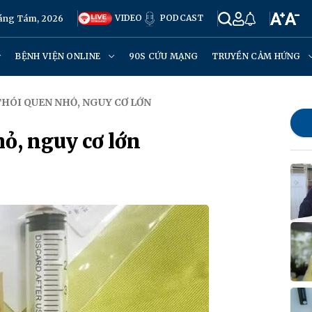
VIDEO
PODCAST
háng Tám, 2026
BỆNH VIỆN ONLINE
90S CỨU MẠNG
TRUYỀN CẢM HỨNG
THÓI QUEN NHỎ, NGUY CƠ LỚN
ỏ, nguy cơ lớn