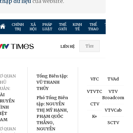
thập dữ liệu
của website.
CHÍNH
XÃ
PHÁP
THẾ
KINH
THỂ
TRUYỀN
GIẢ
TRỊ
HỘI
LUẬT
GIỚI
TẾ
THAO
HÌNH
TR
LIÊN HỆ
Ơ QUAN
Tổng Biên tập:
VFC
TVAd
HỦ
VŨ THANH
UẢN:
THỦY
VTVTC
VTV
ÀI
Phó Tổng Biên
Broadcom
RUYỀN
tập: NGUYỄN
CTV
ÌNH
THỊ MỸ HẠNH,
VTVCab
IỆT
PHẠM QUỐC
K+
NAM
THẮNG,
SCTV
Ơ QUAN
NGUYỄN