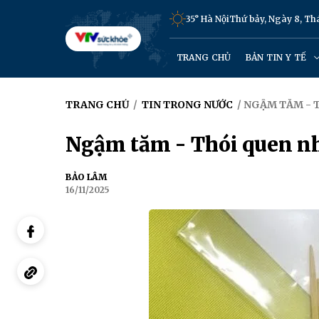
35° Hà Nội
Thứ bảy, Ngày 8, T
TRANG CHỦ
BẢN TIN Y TẾ
TRANG CHỦ
/
TIN TRONG NƯỚC
/ NGẬM TĂM - 
Ngậm tăm - Thói quen nh
BẢO LÂM
16/11/2025