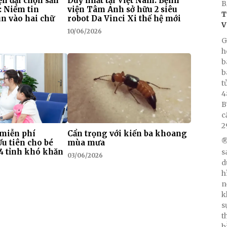
n đại chọn sản
Duy nhất tại Việt Nam: Bệnh
B
: Niềm tin
viện Tâm Anh sở hữu 2 siêu
T
n vào hai chữ
robot Da Vinci Xi thế hệ mới
V
10/06/2026
G
h
b
b
t
4
B
c
2
 miễn phí
Cẩn trọng với kiến ba khoang
®
Ưu tiên cho bé
mùa mưa
i 4 tỉnh khó khăn
s
03/06/2026
d
h
n
k
s
t
b