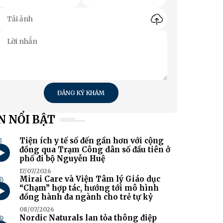
ĐĂNG KÝ KHÁM
N NỔI BẬT
1
Tiện ích y tế số đến gần hơn với cộng
đồng qua Trạm Công dân số đầu tiên ở
phố đi bộ Nguyễn Huệ
17/07/2026
2
Mirai Care và Viện Tâm lý Giáo dục
“Chạm” hợp tác, hướng tới mô hình
đồng hành đa ngành cho trẻ tự kỷ
08/07/2026
3
Nordic Naturals lan tỏa thông điệp