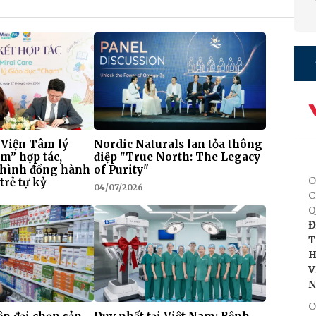
 Viện Tâm lý
Nordic Naturals lan tỏa thông
m” hợp tác,
điệp "True North: The Legacy
 hình đồng hành
of Purity"
C
trẻ tự kỷ
04/07/2026
C
Q
Đ
T
H
V
C