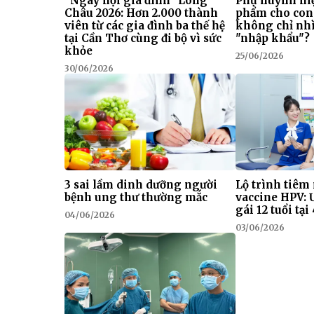
“Ngày hội gia đình” Long
Phụ huynh hiệ
Châu 2026: Hơn 2.000 thành
phẩm cho con
viên từ các gia đình ba thế hệ
không chỉ nhì
tại Cần Thơ cùng đi bộ vì sức
"nhập khẩu"?
khỏe
25/06/2026
30/06/2026
3 sai lầm dinh dưỡng người
Lộ trình tiêm
bệnh ung thư thường mắc
vaccine HPV: 
gái 12 tuổi tạ
04/06/2026
03/06/2026