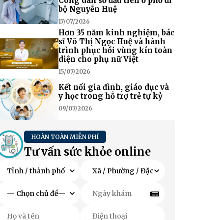
Công dân số đầu tiên ở phố đi
bộ Nguyễn Huệ
17/07/2026
Hơn 35 năm kinh nghiệm, bác
sĩ Võ Thị Ngọc Huệ và hành
trình phục hồi vùng kín toàn
diện cho phụ nữ Việt
15/07/2026
Kết nối gia đình, giáo dục và
y học trong hỗ trợ trẻ tự kỷ
09/07/2026
HOÀN TOÀN MIỄN PHÍ
Tư vấn sức khỏe online