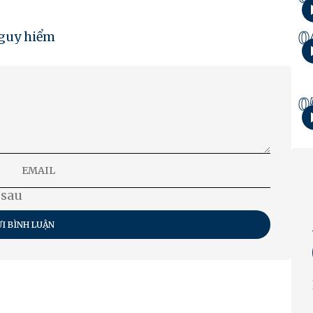
0
nguy hiểm
0
 sau
I BÌNH LUẬN