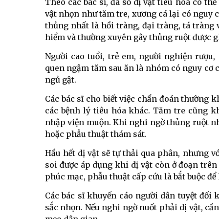
Theo các bác sĩ, đa số dị vật tiêu hóa có t
vật nhọn như tăm tre, xương cá lại có nguy cơ
thủng nhất là hồi tràng, đại tràng, tá tràng
hiểm và thường xuyên gây thủng ruột được g
Người cao tuổi, trẻ em, người nghiện rượu
quen ngậm tăm sau ăn là nhóm có nguy cơ cao
ngủ gật.
Các bác sĩ cho biết việc chẩn đoán thường 
các bệnh lý tiêu hóa khác. Tăm tre cũng k
nhập viện muộn. Khi nghi ngờ thủng ruột như
hoặc phẫu thuật thám sát.
Hầu hết dị vật sẽ tự thải qua phân, nhưng vớ
soi được áp dụng khi dị vật còn ở đoạn trên
phúc mạc, phẫu thuật cấp cứu là bắt buộc để l
Các bác sĩ khuyến cáo người dân tuyệt đối
sắc nhọn. Nếu nghi ngờ nuốt phải dị vật, cần