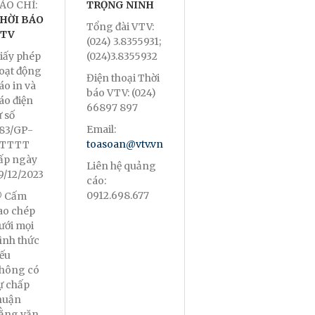
ÁO CHÍ:
TRỌNG NINH
HỜI BÁO
Tổng đài VTV:
TV
(024) 3.8355931;
iấy phép
(024)3.8355932
oạt động
Điện thoại Thời
áo in và
báo VTV: (024)
áo điện
66897 897
ử số
Email:
83/GP-
toasoan@vtv.vn
TTTT
ấp ngày
Liên hệ quảng
9/12/2023
cáo:
0912.698.677
 Cấm
ao chép
ưới mọi
ình thức
ếu
hông có
ự chấp
huận
ằng văn