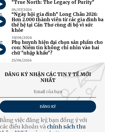
"True North: The Legacy of Purity"
04/07/2026
4
“Ngày hội gia đình” Long Châu 2026:
Hơn 2.000 thành viên từ các gia đình ba
thế hệ tại Cần Thơ cùng đi bộ vì sức
khỏe
30/06/2026
5
Phụ huynh hiện đại chọn sản phẩm cho
con: Niềm tin không chỉ nhìn vào hai
chữ "nhập khẩu"?
25/06/2026
ĐĂNG KÝ NHẬN CÁC TIN Y TẾ MỚI
NHẤT
ĐĂNG KÝ
Bằng việc đăng ký, bạn đồng ý với
các điều khoản và
chính sách thu