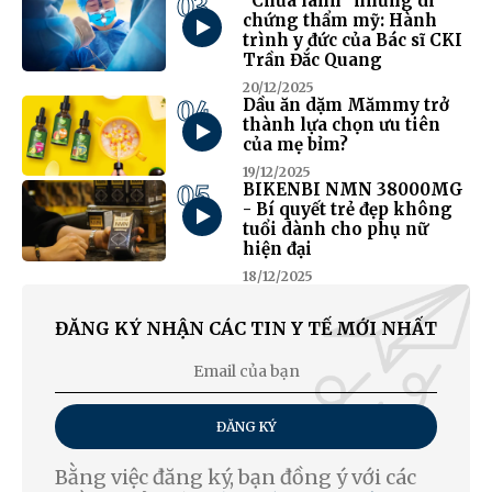
03
“Chữa lành” những di
chứng thẩm mỹ: Hành
trình y đức của Bác sĩ CKI
Trần Đắc Quang
20/12/2025
04
Dầu ăn dặm Mămmy trở
thành lựa chọn ưu tiên
của mẹ bỉm?
19/12/2025
05
BIKENBI NMN 38000MG
- Bí quyết trẻ đẹp không
tuổi dành cho phụ nữ
hiện đại
18/12/2025
ĐĂNG KÝ NHẬN CÁC TIN Y TẾ MỚI NHẤT
ĐĂNG KÝ
Bằng việc đăng ký, bạn đồng ý với các