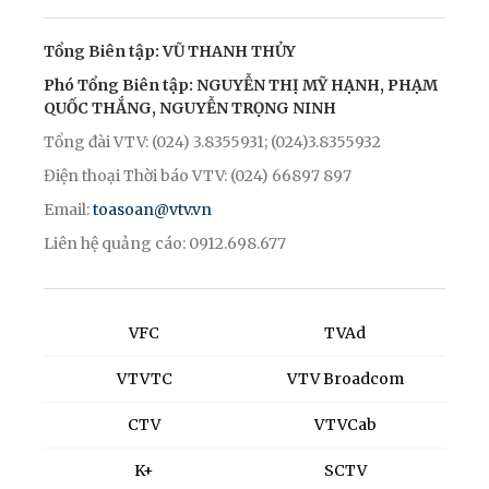
Tổng Biên tập: VŨ THANH THỦY
Phó Tổng Biên tập: NGUYỄN THỊ MỸ HẠNH, PHẠM
QUỐC THẮNG, NGUYỄN TRỌNG NINH
Tổng đài VTV: (024) 3.8355931; (024)3.8355932
Điện thoại Thời báo VTV: (024) 66897 897
Email:
toasoan@vtv.vn
Liên hệ quảng cáo: 0912.698.677
VFC
TVAd
VTVTC
VTV Broadcom
CTV
VTVCab
K+
SCTV