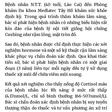
Bệnh nhân N.T.T. (40 tuổi, Lào Cai) đến Phòng
khám Đa khoa Medlatec Tây Hồ khám sức khỏe
định kỳ. Trong quá trình thăm khám lâm sàng,
bác sĩ phát hiện bệnh nhân có những biểu hiện rất
kín đáo của bệnh lý nội tiết giống hội chứng
Cushing như rậm lông, mặt tròn đỏ.
Sau đó, bệnh nhân được chỉ định thực hiện các xét
nghiệm hormone và một số kỹ thuật cận lâm sàng
khác phục vụ chẩn đoán xác định. Qua khai thác
tiền sử, bác sĩ phát hiện bệnh nhân có một giai
đoạn (3 năm) liên tục mỗi ngày đều tự ý sử dụng
thuốc xịt mũi để chữa viêm mũi xoang.
Kết quả xét nghiệm cho thấy nồng độ Cortisol máu
của bệnh nhân lúc 8h sáng ở mức rất thấp
(4.17nmol/L, chỉ số bình thường 166-507nmol/L).
Bác sĩ chẩn đoán xác định bệnh nhân bị suy tuyến
thượng thận do thuốc và tư vấn phương án xử trí