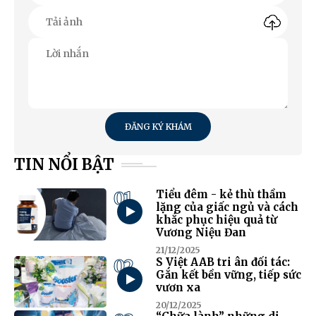
ĐĂNG KÝ KHÁM
TIN NỔI BẬT
01
Tiểu đêm - kẻ thù thầm
lặng của giấc ngủ và cách
khắc phục hiệu quả từ
Vương Niệu Đan
21/12/2025
02
S Việt AAB tri ân đối tác:
Gắn kết bền vững, tiếp sức
vươn xa
20/12/2025