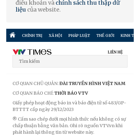
điều khoản và
chính sách thu thập dữ
liệu
của website.
CHÍNH TRỊ
XÃ HỘI
PHÁP LUẬT
THẾ GIỚI
KINH TẾ
LIÊN HỆ
CƠ QUAN CHỦ QUẢN:
ĐÀI TRUYỀN HÌNH VIỆT NAM
CƠ QUAN BÁO CHÍ:
THỜI BÁO VTV
Giấy phép hoạt động báo in và báo điện tử số 483/GP-
BTTTT cấp ngày 29/12/2023
® Cấm sao chép dưới mọi hình thức nếu không có sự
chấp thuận bằng văn bản. Ghi rõ nguồn VTV.vn khi
phát hành lại thông tin từ website này.