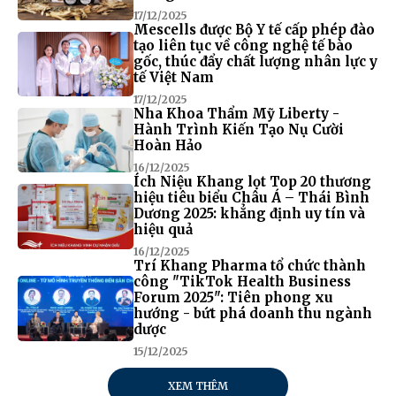
17/12/2025
Mescells được Bộ Y tế cấp phép đào
tạo liên tục về công nghệ tế bào
gốc, thúc đẩy chất lượng nhân lực y
tế Việt Nam
17/12/2025
Nha Khoa Thẩm Mỹ Liberty -
Hành Trình Kiến Tạo Nụ Cười
Hoàn Hảo
16/12/2025
Ích Niệu Khang lọt Top 20 thương
hiệu tiêu biểu Châu Á – Thái Bình
Dương 2025: khẳng định uy tín và
hiệu quả
16/12/2025
Trí Khang Pharma tổ chức thành
công "TikTok Health Business
Forum 2025": Tiên phong xu
hướng - bứt phá doanh thu ngành
dược
15/12/2025
XEM THÊM