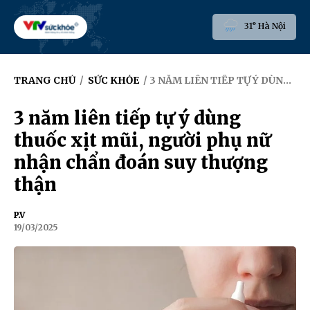
31° Hà Nội
TRANG CHỦ
/
SỨC KHỎE
/ 3 NĂM LIÊN TIẾP TỰ Ý DÙNG THUỐC XỊT MŨI, NGƯỜI PHỤ NỮ NHẬN CHẨN ĐOÁN SUY THƯỢNG THẬN
3 năm liên tiếp tự ý dùng
thuốc xịt mũi, người phụ nữ
nhận chẩn đoán suy thượng
thận
P.V
19/03/2025