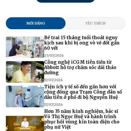
MỚI ĐĂNG
YÊU THÍCH
Bé trai 15 tháng tuổi thoát nguy
kịch sau khi bị ong vò vẽ đốt gần
60 vết
23/07/2026
Công nghệ iCGM tiên tiến từ
Abbott hỗ trợ chăm sóc đái tháo
đường
17/07/2026
Tiện ích y tế số đến gần hơn với
cộng đồng qua Trạm Công dân số
đầu tiên ở phố đi bộ Nguyễn Huệ
17/07/2026
Hơn 35 năm kinh nghiệm, bác sĩ
Võ Thị Ngọc Huệ và hành trình
phục hồi vùng kín toàn diện cho
phụ nữ Việt