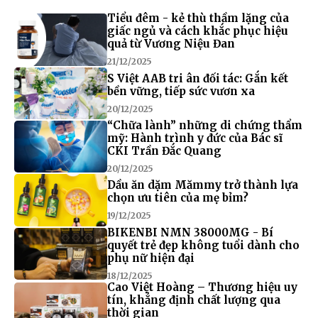
Tiểu đêm - kẻ thù thầm lặng của
giấc ngủ và cách khắc phục hiệu
quả từ Vương Niệu Đan
21/12/2025
S Việt AAB tri ân đối tác: Gắn kết
bền vững, tiếp sức vươn xa
20/12/2025
“Chữa lành” những di chứng thẩm
mỹ: Hành trình y đức của Bác sĩ
CKI Trần Đắc Quang
20/12/2025
Dầu ăn dặm Mămmy trở thành lựa
chọn ưu tiên của mẹ bỉm?
19/12/2025
BIKENBI NMN 38000MG - Bí
quyết trẻ đẹp không tuổi dành cho
phụ nữ hiện đại
18/12/2025
Cao Việt Hoàng – Thương hiệu uy
tín, khẳng định chất lượng qua
thời gian