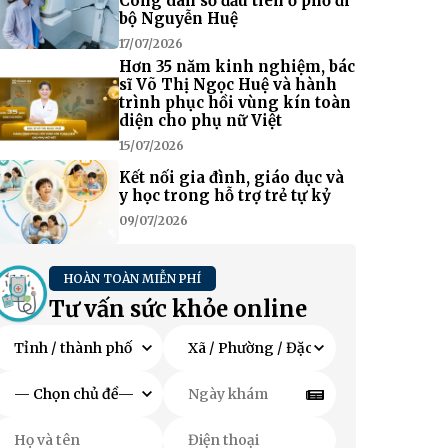
Công dân số đầu tiên ở phố đi
bộ Nguyễn Huệ
17/07/2026
Hơn 35 năm kinh nghiệm, bác
sĩ Võ Thị Ngọc Huệ và hành
trình phục hồi vùng kín toàn
diện cho phụ nữ Việt
15/07/2026
Kết nối gia đình, giáo dục và
y học trong hỗ trợ trẻ tự kỷ
09/07/2026
HOÀN TOÀN MIỄN PHÍ
Tư vấn sức khỏe online