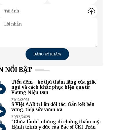
ĐĂNG KÝ KHÁM
N NỔI BẬT
1
Tiểu đêm - kẻ thù thầm lặng của giấc
ngủ và cách khắc phục hiệu quả từ
Vương Niệu Đan
21/12/2025
2
S Việt AAB tri ân đối tác: Gắn kết bền
vững, tiếp sức vươn xa
20/12/2025
3
“Chữa lành” những di chứng thẩm mỹ:
Hành trình y đức của Bác sĩ CKI Trần