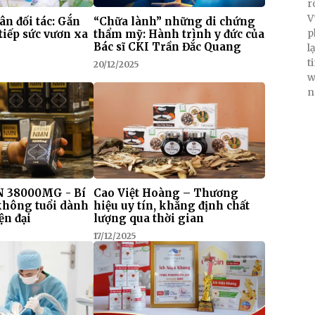
r
V
 ân đối tác: Gắn
“Chữa lành” những di chứng
p
tiếp sức vươn xa
thẩm mỹ: Hành trình y đức của
Bác sĩ CKI Trần Đắc Quang
l
t
20/12/2025
w
n
 38000MG - Bí
Cao Việt Hoàng – Thương
 không tuổi dành
hiệu uy tín, khẳng định chất
ện đại
lượng qua thời gian
17/12/2025