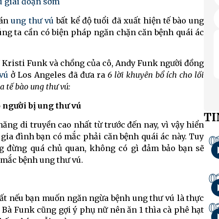
vú giai đoạn sớm
oán
ung thư vú
bất kể độ tuổi đã xuất hiện tế bào ung
húng ta cần có biện pháp ngăn chặn căn bệnh quái ác
sĩ Kristi Funk và chồng của cô, Andy Funk người đồng
vú
ở Los Angeles đã đưa ra
6 lời khuyên bổ ích cho lối
a tế bào ung thư vú:
 người bị ung thư vú
TI
ng di truyền cao nhất từ trước đến nay, vì vậy hiển
 gia đình bạn có mắc phải căn bệnh quái ác này. Tuy
0
ng đừng quá chủ quan, không có gì đảm bảo bạn sẽ
 mắc bệnh ung thư vú.
0
ất nếu bạn muốn ngăn ngừa bệnh ung thư vú là thực
0
n. Bà Funk cũng gợi ý phụ nữ nên ăn 1 thìa cà phê hạt