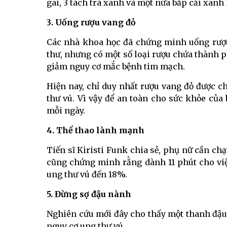
gai, 3 tách trà xanh và một nửa bắp cải xanh
3. Uống rượu vang đỏ
Các nhà khoa học đã chứng minh uống rượu 
thư, nhưng có một số loại rượu chứa thành p
giảm nguy cơ mắc bệnh tim mạch.
Hiện nay, chỉ duy nhất rượu vang đỏ được
thư vú. Vì vậy để an toàn cho sức khỏe của
mỗi ngày.
4. Thể thao lành mạnh
Tiến sĩ Kiristi Funk chia sẻ, phụ nữ cần chạ
cũng chứng minh rằng dành 11 phút cho việ
ung thư vú đến 18%.
5. Đừng sợ đậu nành
Nghiên cứu mới đây cho thấy một thanh đậ
nguy cơ ung thư vú.