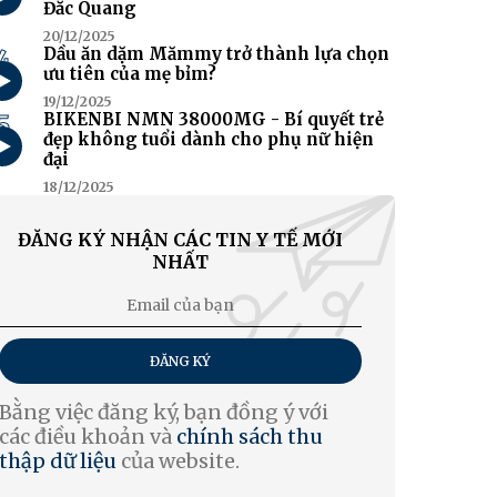
Đắc Quang
20/12/2025
4
Dầu ăn dặm Mămmy trở thành lựa chọn
ưu tiên của mẹ bỉm?
19/12/2025
5
BIKENBI NMN 38000MG - Bí quyết trẻ
đẹp không tuổi dành cho phụ nữ hiện
đại
18/12/2025
ĐĂNG KÝ NHẬN CÁC TIN Y TẾ MỚI
NHẤT
ĐĂNG KÝ
Bằng việc đăng ký, bạn đồng ý với
các điều khoản và
chính sách thu
thập dữ liệu
của website.