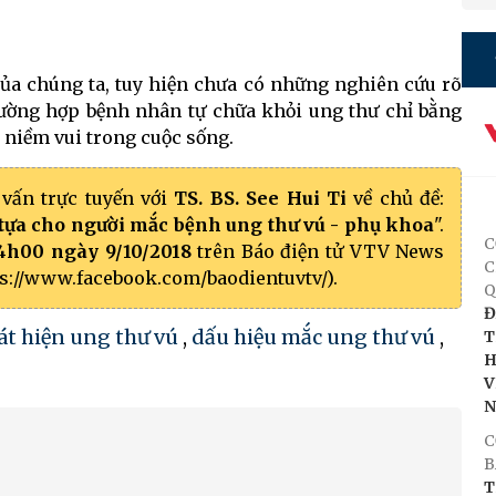
ủa chúng ta, tuy hiện chưa có những nghiên cứu rõ
trường hợp bệnh nhân tự chữa khỏi ung thư chỉ bằng
 niềm vui trong cuộc sống.
vấn trực tuyến với
TS. BS. See Hui Ti
về chủ đề:
tựa cho người mắc bệnh ung thư vú - phụ khoa
".
C
4h00 ngày 9/10/2018
trên Báo điện tử VTV News
C
ps://www.facebook.com/baodientuvtv/).
Q
Đ
át hiện ung thư vú
,
dấu hiệu mắc ung thư vú
,
T
H
V
C
B
T