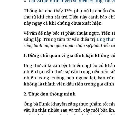
Cắt và tạo hình tuyến vú điều trị ung thư 
Thống kê cho thấy 13% phụ nữ bị chuẩn đ
thư từ khi còn rất trẻ. Điều này cảnh báo c
này ngay cả khi chúng chưa xuất hiện.
Về vấn đề này, bác sĩ phẫu thuật ngực, Tiến 
sáng lập Trung tâm tư vấn điều trị
Ung thư 
sống lành mạnh giúp ngăn chặn sự phát triển củ
1. Đừng chủ quan vì gia đình bạn không có
Ung thư vú là căn bệnh hiểm nghèo có khả nă
nhiên bạn cần thực sự cẩn trọng nếu tiền sử
nhiên trong trường hợp ngược lại, bạn cũ
không là thành viên đầu tiên trong gia đình
2. Thực đơn thông minh
Ông bà Funk khuyên rằng thực phẩm tốt nh
vật, ăn thật nhiều rau và trái cây mỗi bữa ă