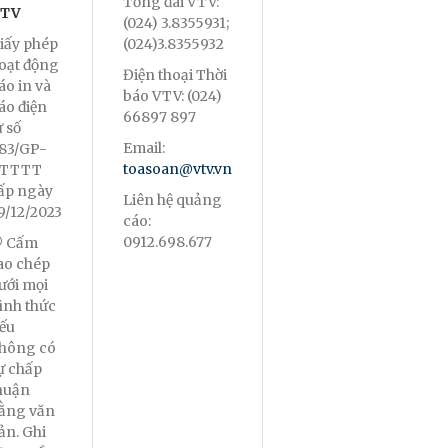
Tổng đài VTV:
TV
(024) 3.8355931;
iấy phép
(024)3.8355932
oạt động
Điện thoại Thời
áo in và
báo VTV: (024)
áo điện
66897 897
ử số
Email:
83/GP-
toasoan@vtv.vn
TTTT
ấp ngày
Liên hệ quảng
9/12/2023
cáo:
0912.698.677
 Cấm
ao chép
ưới mọi
ình thức
ếu
hông có
ự chấp
huận
ằng văn
ản. Ghi