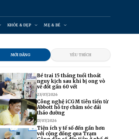
KHỎE & ĐẸP
MẸ & BÉ
MỚI ĐĂNG
YÊU THÍCH
Bé trai 15 tháng tuổi thoát
nguy kịch sau khi bị ong vò
vẽ đốt gần 60 vết
23/07/2026
Công nghệ iCGM tiên tiến từ
Abbott hỗ trợ chăm sóc đái
tháo đường
17/07/2026
Tiện ích y tế số đến gần hơn
với cộng đồng qua Trạm