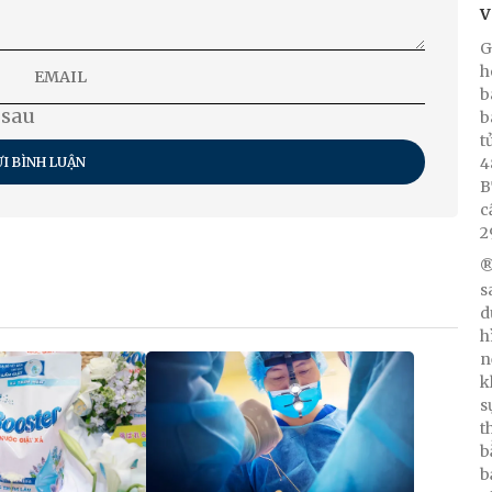
V
G
h
b
 sau
b
t
4
I BÌNH LUẬN
B
c
2
®
s
d
h
n
k
s
t
b
b