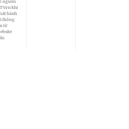
õ nguồn
TV.vn khi
hát hành
ại thông
in từ
ebsite
ày.