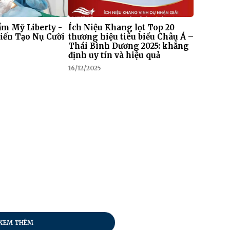
m Mỹ Liberty -
Ích Niệu Khang lọt Top 20
iến Tạo Nụ Cười
thương hiệu tiêu biểu Châu Á –
Thái Bình Dương 2025: khẳng
định uy tín và hiệu quả
16/12/2025
XEM THÊM