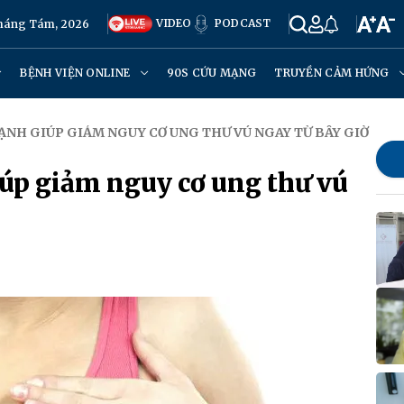
VIDEO
PODCAST
Tháng Tám, 2026
BỆNH VIỆN ONLINE
90S CỨU MẠNG
TRUYỀN CẢM HỨNG
ẠNH GIÚP GIẢM NGUY CƠ UNG THƯ VÚ NGAY TỪ BÂY GIỜ
iúp giảm nguy cơ ung thư vú