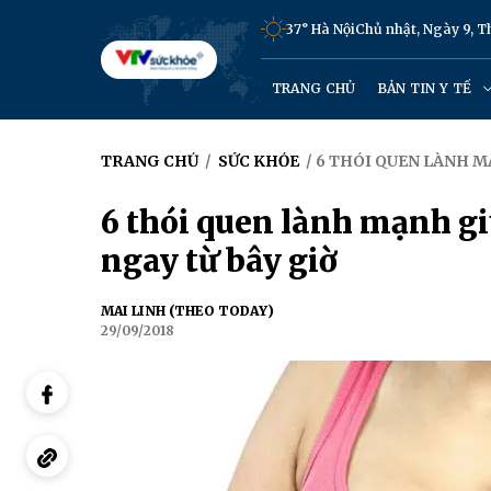
37° Hà Nội
Chủ nhật, Ngày 9, 
TRANG CHỦ
BẢN TIN Y TẾ
TRANG CHỦ
/
SỨC KHỎE
/ 6 THÓI QUEN LÀNH M
6 thói quen lành mạnh g
ngay từ bây giờ
MAI LINH (THEO TODAY)
29/09/2018