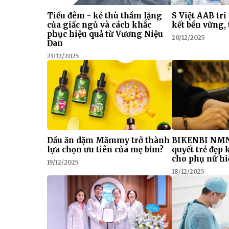
Tiểu đêm - kẻ thù thầm lặng
S Việt AAB tri
của giấc ngủ và cách khắc
kết bền vững, 
phục hiệu quả từ Vương Niệu
20/12/2025
Đan
21/12/2025
Dầu ăn dặm Mămmy trở thành
BIKENBI NMN
lựa chọn ưu tiên của mẹ bỉm?
quyết trẻ đẹp
cho phụ nữ hi
19/12/2025
18/12/2025