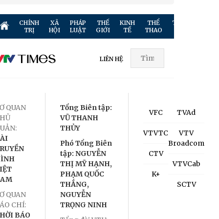
CHÍNH
XÃ
PHÁP
THẾ
KINH
THỂ
TRUYỀN
GIẢ
TRỊ
HỘI
LUẬT
GIỚI
TẾ
THAO
HÌNH
TR
LIÊN HỆ
Ơ QUAN
Tổng Biên tập:
VFC
TVAd
HỦ
VŨ THANH
UẢN:
THỦY
VTVTC
VTV
ÀI
Phó Tổng Biên
Broadcom
RUYỀN
tập: NGUYỄN
CTV
ÌNH
THỊ MỸ HẠNH,
VTVCab
IỆT
PHẠM QUỐC
K+
NAM
THẮNG,
SCTV
Ơ QUAN
NGUYỄN
ÁO CHÍ:
TRỌNG NINH
HỜI BÁO