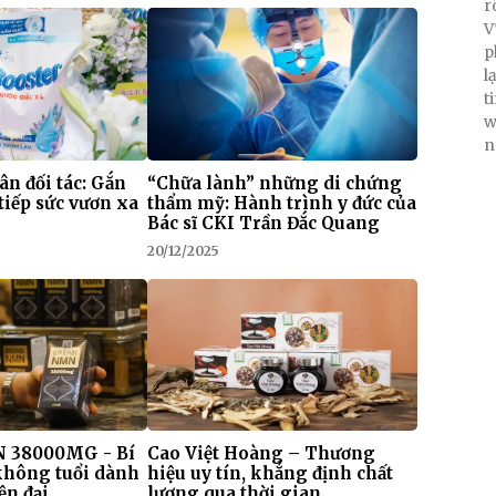
r
V
p
l
t
w
n
 ân đối tác: Gắn
“Chữa lành” những di chứng
tiếp sức vươn xa
thẩm mỹ: Hành trình y đức của
Bác sĩ CKI Trần Đắc Quang
20/12/2025
 38000MG - Bí
Cao Việt Hoàng – Thương
 không tuổi dành
hiệu uy tín, khẳng định chất
ện đại
lượng qua thời gian