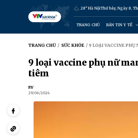
28° Hà Nội
Thứ bảy, Ngày 8, T
TRANG CHỦ
BẢN TIN Y TẾ
TRANG CHỦ
/
SỨC KHỎE
/ 9 LOẠI VACCINE PHỤ
9 loại vaccine phụ nữ ma
tiêm
P.V
29/06/2024