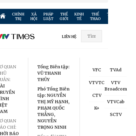
CHÍNH
XÃ
PHÁP
THẾ
KINH
THỂ
TRUYỀN
GIẢ
TRỊ
HỘI
LUẬT
GIỚI
TẾ
THAO
HÌNH
TR
LIÊN HỆ
Ơ QUAN
Tổng Biên tập:
VFC
TVAd
HỦ
VŨ THANH
UẢN:
THỦY
VTVTC
VTV
ÀI
Phó Tổng Biên
Broadcom
RUYỀN
tập: NGUYỄN
CTV
ÌNH
THỊ MỸ HẠNH,
VTVCab
IỆT
PHẠM QUỐC
K+
NAM
THẮNG,
SCTV
Ơ QUAN
NGUYỄN
ÁO CHÍ:
TRỌNG NINH
HỜI BÁO