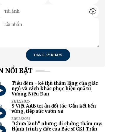
ĐĂNG KÝ KHÁM
N NỔI BẬT
1
Tiểu đêm - kẻ thù thầm lặng của giấc
ngủ và cách khắc phục hiệu quả từ
Vương Niệu Đan
21/12/2025
2
S Việt AAB tri ân đối tác: Gắn kết bền
vững, tiếp sức vươn xa
20/12/2025
3
“Chữa lành” những di chứng thẩm mỹ:
Hành trình y đức của Bác sĩ CKI Trần