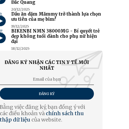
Đắc Quang
20/12/2025
4
Dầu ăn dặm Mămmy trở thành lựa chọn
ưu tiên của mẹ bỉm?
19/12/2025
5
BIKENBI NMN 38000MG - Bí quyết trẻ
đẹp không tuổi dành cho phụ nữ hiện
đại
18/12/2025
ĐĂNG KÝ NHẬN CÁC TIN Y TẾ MỚI
NHẤT
ĐĂNG KÝ
Bằng việc đăng ký, bạn đồng ý với
các điều khoản và
chính sách thu
thập dữ liệu
của website.