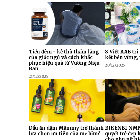
Tiểu đêm - kẻ thù thầm lặng
S Việt AAB tri
của giấc ngủ và cách khắc
kết bền vững, 
phục hiệu quả từ Vương Niệu
20/12/2025
Đan
21/12/2025
Dầu ăn dặm Mămmy trở thành
BIKENBI NMN
lựa chọn ưu tiên của mẹ bỉm?
quyết trẻ đẹp
cho phụ nữ hi