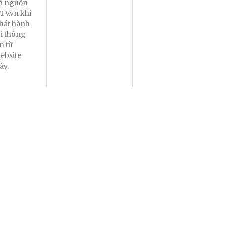
õ nguồn
TV.vn khi
hát hành
ại thông
in từ
ebsite
ày.