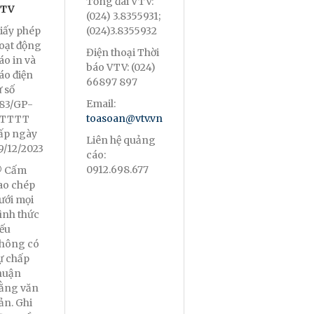
Tổng đài VTV:
TV
(024) 3.8355931;
iấy phép
(024)3.8355932
oạt động
Điện thoại Thời
áo in và
báo VTV: (024)
áo điện
66897 897
ử số
Email:
83/GP-
toasoan@vtv.vn
TTTT
ấp ngày
Liên hệ quảng
9/12/2023
cáo:
0912.698.677
 Cấm
ao chép
ưới mọi
ình thức
ếu
hông có
ự chấp
huận
ằng văn
ản. Ghi