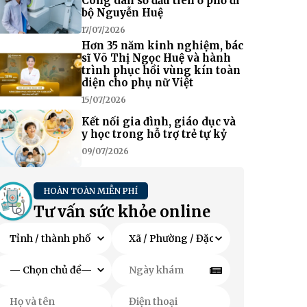
Công dân số đầu tiên ở phố đi
bộ Nguyễn Huệ
17/07/2026
Hơn 35 năm kinh nghiệm, bác
sĩ Võ Thị Ngọc Huệ và hành
trình phục hồi vùng kín toàn
diện cho phụ nữ Việt
15/07/2026
Kết nối gia đình, giáo dục và
y học trong hỗ trợ trẻ tự kỷ
09/07/2026
HOÀN TOÀN MIỄN PHÍ
Tư vấn sức khỏe online