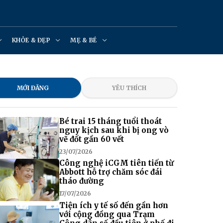
KHỎE & ĐẸP
MẸ & BÉ
MỚI ĐĂNG
YÊU THÍCH
Bé trai 15 tháng tuổi thoát
nguy kịch sau khi bị ong vò
vẽ đốt gần 60 vết
23/07/2026
Công nghệ iCGM tiên tiến từ
Abbott hỗ trợ chăm sóc đái
tháo đường
17/07/2026
Tiện ích y tế số đến gần hơn
với cộng đồng qua Trạm