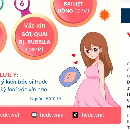
C
C
Q
Đ
T
H
V
C
B
T