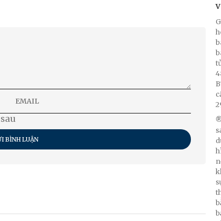
V
G
h
b
b
t
4
B
c
2
 sau
®
s
I BÌNH LUẬN
d
h
n
k
s
t
b
b