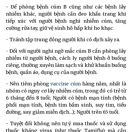
- Để phòng bệnh cúm B cũng như các bệnh lây
nhiễm khác, người bệnh cần đeo khẩu trang khi
tiếp xúc với người bệnh nghi nhiễm cúm, tăng
cường rửa tay, giữ vệ sinh hô hấp khi ho khạc.
- Tránh tập trung đông người khi có dịch xảy ra.
- Đối với người nghi ngờ mắc cúm B cần phòng lây
nhiễm từ người bệnh, cách ly người bệnh ở buồng
riêng, thường xuyên làm sạch và khử khuẩn buồng
bệnh, quần áo, dụng cụ của người bệnh.
- Nên tiêm phòng
vaccine cúm
hàng năm, nhất là
nhóm có nguy cơ lây nhiễm cúm, trong đó có trẻ từ
6 tháng đến 8 tuổi; Người có bệnh mạn tính (bệnh
phổi mạn tính, bệnh tim bẩm sinh, suy tim, tiểu
đường, suy giảm miễn dịch…); Người trên 65 tuổi.
- Tuyệt đối không nên tự ý mua thuốc và sử dụng
thuốc kháng virus (như thuốc Tamiflu) mà cần