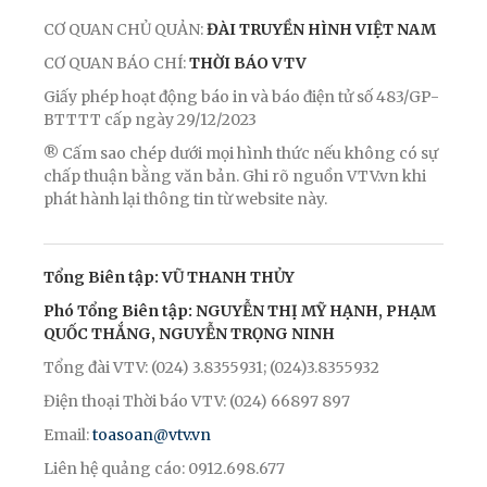
CƠ QUAN CHỦ QUẢN:
ĐÀI TRUYỀN HÌNH VIỆT NAM
CƠ QUAN BÁO CHÍ:
THỜI BÁO VTV
Giấy phép hoạt động báo in và báo điện tử số 483/GP-
BTTTT cấp ngày 29/12/2023
® Cấm sao chép dưới mọi hình thức nếu không có sự
chấp thuận bằng văn bản. Ghi rõ nguồn VTV.vn khi
phát hành lại thông tin từ website này.
Tổng Biên tập: VŨ THANH THỦY
Phó Tổng Biên tập: NGUYỄN THỊ MỸ HẠNH, PHẠM
QUỐC THẮNG, NGUYỄN TRỌNG NINH
Tổng đài VTV: (024) 3.8355931; (024)3.8355932
Điện thoại Thời báo VTV: (024) 66897 897
Email:
toasoan@vtv.vn
Liên hệ quảng cáo: 0912.698.677