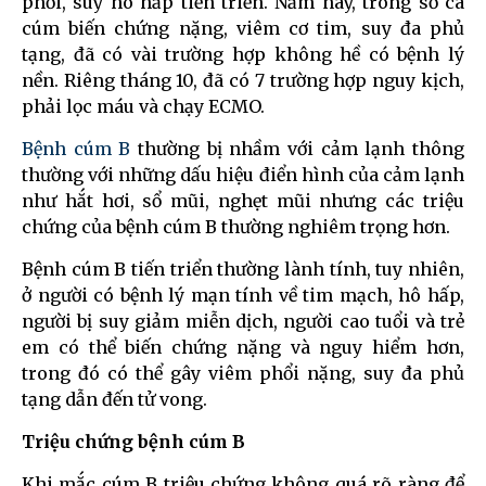
phổi, suy hô hấp tiến triển. Năm nay, trong số ca
cúm biến chứng nặng, viêm cơ tim, suy đa phủ
tạng, đã có vài trường hợp không hề có bệnh lý
nền. Riêng tháng 10, đã có 7 trường hợp nguy kịch,
phải lọc máu và chạy ECMO.
Bệnh cúm B
thường bị nhầm với cảm lạnh thông
thường với những dấu hiệu điển hình của cảm lạnh
như hắt hơi, sổ mũi, nghẹt mũi nhưng các triệu
chứng của bệnh cúm B thường nghiêm trọng hơn.
Bệnh cúm B tiến triển thường lành tính, tuy nhiên,
ở người có bệnh lý mạn tính về tim mạch, hô hấp,
người bị suy giảm miễn dịch, người cao tuổi và trẻ
em có thể biến chứng nặng và nguy hiểm hơn,
trong đó có thể gây viêm phổi nặng, suy đa phủ
tạng dẫn đến tử vong.
Triệu chứng bệnh cúm B
Khi mắc cúm B triệu chứng không quá rõ ràng để