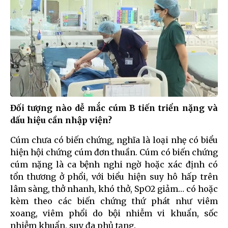
Đối tượng nào dễ mắc cúm B tiến triển nặng và
dấu hiệu cần nhập viện?
Cúm chưa có biến chứng, nghĩa là loại nhẹ có biểu
hiện hội chứng cúm đơn thuần. Cúm có biến chứng
cúm nặng là ca bệnh nghi ngờ hoặc xác định có
tổn thương ở phổi, với biểu hiện suy hô hấp trên
lâm sàng, thở nhanh, khó thở, SpO2 giảm… có hoặc
kèm theo các biến chứng thứ phát như viêm
xoang, viêm phổi do bội nhiễm vi khuẩn, sốc
nhiễm khuẩn, suy đa phủ tạng.