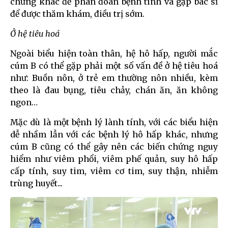
chứng khác để phán đoán bệnh tình và gặp bác sĩ
để được thăm khám, điều trị sớm.
Ở hệ tiêu hoá
Ngoài biểu hiện toàn thân, hệ hô hấp, người mắc
cúm B có thể gặp phải một số vấn đề ở hệ tiêu hoá
như: Buồn nôn, ở trẻ em thường nôn nhiều, kèm
theo là đau bụng, tiêu chảy, chán ăn, ăn không
ngon…
Mặc dù là một bệnh lý lành tính, với các biểu hiện
dễ nhầm lẫn với các bệnh lý hô hấp khác, nhưng
cúm B cũng có thể gây nên các biến chứng nguy
hiểm như viêm phổi, viêm phế quản, suy hô hấp
cấp tính, suy tim, viêm cơ tim, suy thận, nhiễm
trùng huyết...