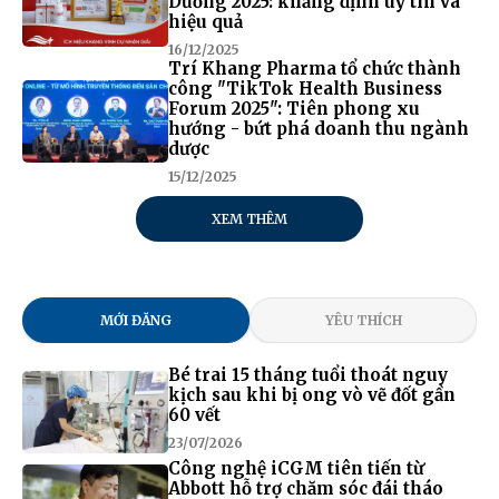
Dương 2025: khẳng định uy tín và
hiệu quả
16/12/2025
Trí Khang Pharma tổ chức thành
công "TikTok Health Business
Forum 2025": Tiên phong xu
hướng - bứt phá doanh thu ngành
dược
15/12/2025
XEM THÊM
MỚI ĐĂNG
YÊU THÍCH
Bé trai 15 tháng tuổi thoát nguy
kịch sau khi bị ong vò vẽ đốt gần
60 vết
23/07/2026
Công nghệ iCGM tiên tiến từ
Abbott hỗ trợ chăm sóc đái tháo