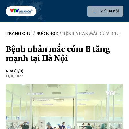
27° Hà Nội
TRANG CHỦ
/
SỨC KHỎE
/ BỆNH NHÂN MẮC CÚM B TĂNG MẠNH TẠI HÀ NỘI
Bệnh nhân mắc cúm B tăng
mạnh tại Hà Nội
N.M (T/H)
13/11/2022