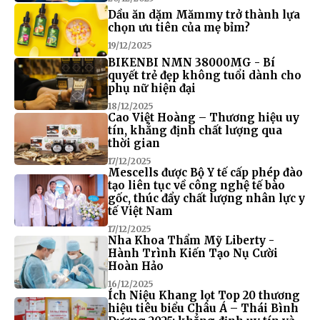
Dầu ăn dặm Mămmy trở thành lựa
chọn ưu tiên của mẹ bỉm?
19/12/2025
BIKENBI NMN 38000MG - Bí
quyết trẻ đẹp không tuổi dành cho
phụ nữ hiện đại
18/12/2025
Cao Việt Hoàng – Thương hiệu uy
tín, khẳng định chất lượng qua
thời gian
17/12/2025
Mescells được Bộ Y tế cấp phép đào
tạo liên tục về công nghệ tế bào
gốc, thúc đẩy chất lượng nhân lực y
tế Việt Nam
17/12/2025
Nha Khoa Thẩm Mỹ Liberty -
Hành Trình Kiến Tạo Nụ Cười
Hoàn Hảo
16/12/2025
Ích Niệu Khang lọt Top 20 thương
hiệu tiêu biểu Châu Á – Thái Bình