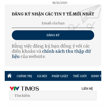
18/12/2025
ĐĂNG KÝ NHẬN CÁC TIN Y TẾ MỚI NHẤT
ĐĂNG KÝ
Bằng việc đăng ký, bạn đồng ý với các
điều khoản và
chính sách thu thập dữ
liệu
của website.
CHÍNH TRỊ
XÃ HỘI
PHÁP LUẬT
THẾ GIỚI
KINH TẾ
LIÊN HỆ