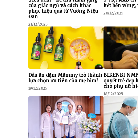
của giấc ngủ và cách khắc
kết bền vững, 
phục hiệu quả từ Vương Niệu
20/12/2025
Đan
21/12/2025
Dầu ăn dặm Mămmy trở thành
BIKENBI NMN
lựa chọn ưu tiên của mẹ bỉm?
quyết trẻ đẹp
cho phụ nữ hi
19/12/2025
18/12/2025