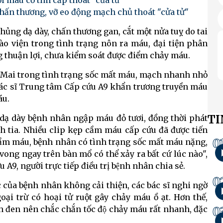
i máu cơ tim cấp thoát "cửa tử"
chấn thương, vỡ eo động mạch chủ thoát "cửa tử"
thủng dạ dày, chấn thương gan, cắt một nửa tuỵ do tai
ào viện trong tình trạng nôn ra máu, đại tiện phân
g thuận lợi, chưa kiểm soát được điểm chảy máu.
i trong tình trạng sốc mất máu, mạch nhanh nhỏ
bác sĩ Trung tâm Cấp cứu A9 khẩn trương truyền máu
́u.
TI
 dạ dày bệnh nhân ngập máu đỏ tươi, đồng thời phát
 tia. Nhiều clip kẹp cầm máu cấp cứu đã được tiến
0
cầm máu, bệnh nhân có tình trạng sốc mất máu nặng,
 vong ngay trên bàn mổ có thể xảy ra bất cứ lúc nào",
, người trực tiếp điều trị bệnh nhân chia sẻ.
0
́c của bệnh nhân không cải thiện, các bác sĩ nghi ngờ
trừ có hoại tử ruột gây chảy máu ồ ạt. Hơn thế,
0
en nên chắc chắn tốc độ chảy máu rất nhanh, đặc