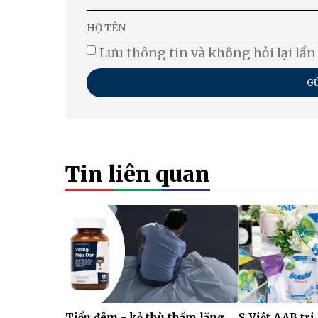
Lưu thông tin và không hỏi lại lần
GỬ
Tin liên quan
Tiểu đêm - kẻ thù thầm lặng
S Việt AAB tri