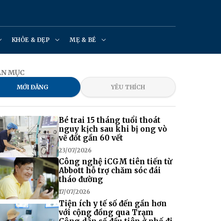
KHỎE & ĐẸP
MẸ & BÉ
ẠN MỤC
MỚI ĐĂNG
YÊU THÍCH
Bé trai 15 tháng tuổi thoát
nguy kịch sau khi bị ong vò
vẽ đốt gần 60 vết
23/07/2026
Công nghệ iCGM tiên tiến từ
Abbott hỗ trợ chăm sóc đái
tháo đường
17/07/2026
Tiện ích y tế số đến gần hơn
với cộng đồng qua Trạm