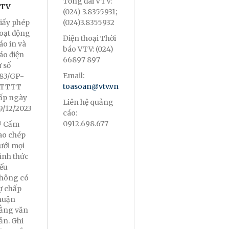
Tổng đài VTV:
TV
(024) 3.8355931;
iấy phép
(024)3.8355932
oạt động
Điện thoại Thời
áo in và
báo VTV: (024)
áo điện
66897 897
ử số
Email:
83/GP-
toasoan@vtv.vn
TTTT
ấp ngày
Liên hệ quảng
9/12/2023
cáo:
0912.698.677
 Cấm
ao chép
ưới mọi
ình thức
ếu
hông có
ự chấp
huận
ằng văn
ản. Ghi