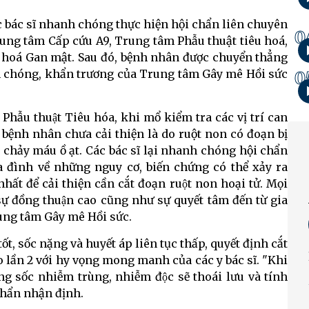
c bác sĩ nhanh chóng thực hiện hội chẩn liên chuyên
0
rung tâm Cấp cứu A9, Trung tâm Phẫu thuật tiêu hoá,
 hoá Gan mật. Sau đó, bệnh nhân được chuyển thẳng
nh chóng, khẩn trương của Trung tâm Gây mê Hồi sức
0
ẫu thuật Tiêu hóa, khi mổ kiểm tra các vị trí can
g bệnh nhân chưa cải thiện là do ruột non có đoạn bị
chảy máu ồ ạt. Các bác sĩ lại nhanh chóng hội chẩn
ia đình về những nguy cơ, biến chứng có thể xảy ra
t để cải thiện cần cắt đoạn ruột non hoại tử. Mọi
 sự đồng thuận cao cũng như sự quyết tâm đến từ gia
Trung tâm Gây mê Hồi sức.
, sốc nặng và huyết áp liên tục thấp, quyết định cắt
o lần 2 với hy vọng mong manh của các y bác sĩ. "Khi
ạng sốc nhiễm trùng, nhiễm độc sẽ thoái lưu và tính
i chẩn nhận định.