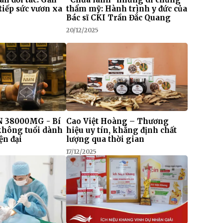
tiếp sức vươn xa
thẩm mỹ: Hành trình y đức của
Bác sĩ CKI Trần Đắc Quang
20/12/2025
 38000MG - Bí
Cao Việt Hoàng – Thương
 không tuổi dành
hiệu uy tín, khẳng định chất
ện đại
lượng qua thời gian
17/12/2025