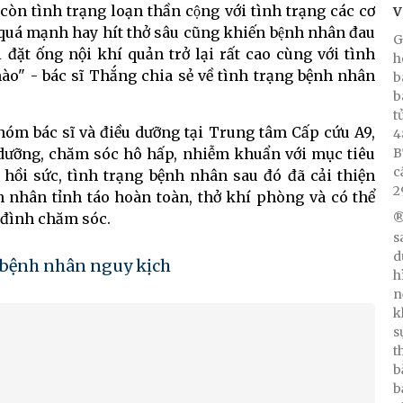
òn tình trạng loạn thần cộng với tình trạng các cơ
V
 quá mạnh hay hít thở sâu cũng khiến bệnh nhân đau
G
đặt ống nội khí quản trở lại rất cao cùng với tình
h
 nào" - bác sĩ Thắng chia sẻ về tình trạng bệnh nhân
b
b
t
nhóm bác sĩ và điều dưỡng tại Trung tâm Cấp cứu A9,
4
B
 dưỡng, chăm sóc hô hấp, nhiễm khuẩn với mục tiêu
c
 hồi sức, tình trạng bệnh nhân sau đó đã cải thiện
2
h nhân tỉnh táo hoàn toàn, thở khí phòng và có thể
 đình chăm sóc.
®
s
d
bệnh nhân nguy kịch
h
n
k
s
t
b
b