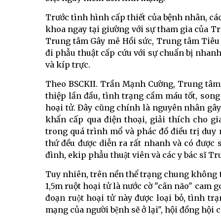
Trước tình hình cấp thiết của bệnh nhân, cá
khoa ngay tại giường với sự tham gia của T
Trung tâm Gây mê Hồi sức, Trung tâm Tiêu
đi phẫu thuật cấp cứu với sự chuẩn bị nha
và kíp trực.
Theo BSCKII. Trần Mạnh Cường, Trung tâm Ph
thiệp lần đầu, tình trạng cầm máu tốt, son
hoại tử. Đây cũng chính là nguyên nhân gây 
khẩn cấp qua điện thoại, giải thích cho g
trong quá trình mổ và phác đồ điều trị duy nhấ
thứ đều được diễn ra rất nhanh và có được
đình, ekip phẫu thuật viên và các y bác sĩ 
Tuy nhiên, trên nền thể trạng chung không tốt
1,5m ruột hoại tử là nước cờ "cân não" cam g
đoạn ruột hoại tử này được loại bỏ, tình tr
mạng của người bệnh sẽ ở lại", hội đồng hộ