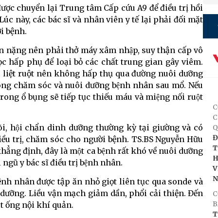
ợc chuyển lại Trung tâm Cấp cứu A9 để điều trị hồi
 Lúc này, các bác sĩ và nhân viên y tế lại phải đối mặt
i bệnh.
iển nặng nên phải thở máy xâm nhập, suy thận cấp vô
 hấp phụ để loại bỏ các chất trung gian gây viêm.
 liệt ruột nên không hấp thụ qua đường nuôi dưỡng
trong chăm sóc và nuôi dưỡng bệnh nhân sau mổ. Nếu
rong ổ bụng sẽ tiếp tục thiếu máu và miệng nối ruột
C
C
õi, hội chẩn dinh dưỡng thường kỳ tại giường và có
Q
Đ
iều trị, chăm sóc cho người bệnh. TS.BS Nguyễn Hữu
T
 định, đây là một ca bệnh rất khó về nuôi dưỡng
H
 ngũ y bác sĩ điều trị bệnh nhân.
V
bệnh nhân được tập ăn nhỏ giọt liên tục qua sonde và
 dưỡng. Liều vận mạch giảm dần, phổi cải thiện. Đến
C
B
t ống nội khí quản.
T