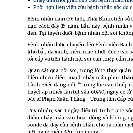
Chạy đua thời gian cấp cứu bệnh nhân nhồ
Phối hợp liên viện cứu bệnh nhân sốc đa 
Bệnh nhân nam (36 tuổi, Thái Bình), tiền sử 
nạn cách đây 15 năm. Lần này, bệnh nhân v
đen. Tại tuyến dưới, bệnh nhân nội soi khôn
Bệnh nhân được chuyển đến Bệnh viện Bạch Ma
khó bắt, da xanh, niêm mạc nhợt, được các 
tối cấp và tiến hành nội soi can thiệp cầm ma
Quan sát qua nội soi, trong lòng thực quản
hiện nhiều điểm mạch chảy máu phun thành
hành. Điều đáng nói, "Trong lúc can thiệp 
huyết áp nhiều lần tụt sâu 60/40, nguy cơ tử
bác sĩ Phạm Xuân Thắng - Trung tâm Cấp cứu A9
Tuy nhiên, sau 1 ngày điều trị, tình trạng sô
điểm chảy máu vẫn hoạt động và không ngoại 
sonde dạ dày của bệnh nhân cho ra toàn dịch đ
biệt nguy hiểm đến tính mạng.