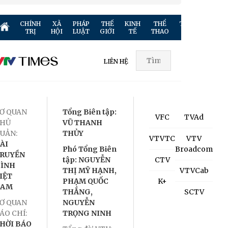
CHÍNH
XÃ
PHÁP
THẾ
KINH
THỂ
TRUYỀN
GIẢ
TRỊ
HỘI
LUẬT
GIỚI
TẾ
THAO
HÌNH
TR
LIÊN HỆ
Ơ QUAN
Tổng Biên tập:
VFC
TVAd
HỦ
VŨ THANH
UẢN:
THỦY
VTVTC
VTV
ÀI
Phó Tổng Biên
Broadcom
RUYỀN
tập: NGUYỄN
CTV
ÌNH
THỊ MỸ HẠNH,
VTVCab
IỆT
PHẠM QUỐC
K+
NAM
THẮNG,
SCTV
Ơ QUAN
NGUYỄN
ÁO CHÍ:
TRỌNG NINH
HỜI BÁO