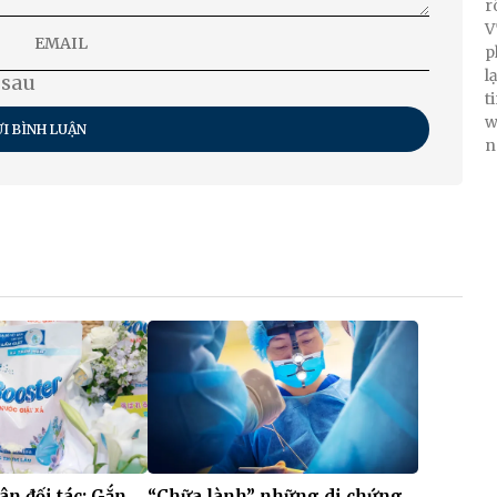
r
V
p
l
 sau
t
w
I BÌNH LUẬN
n
 ân đối tác: Gắn
“Chữa lành” những di chứng