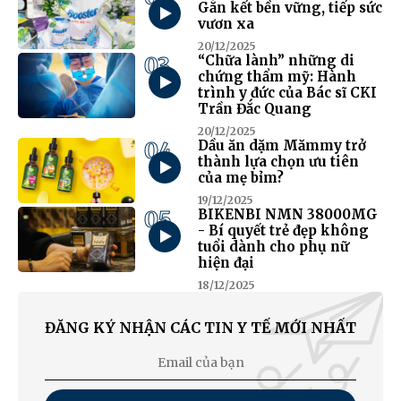
Gắn kết bền vững, tiếp sức
vươn xa
20/12/2025
03
“Chữa lành” những di
chứng thẩm mỹ: Hành
trình y đức của Bác sĩ CKI
Trần Đắc Quang
20/12/2025
04
Dầu ăn dặm Mămmy trở
thành lựa chọn ưu tiên
của mẹ bỉm?
19/12/2025
05
BIKENBI NMN 38000MG
- Bí quyết trẻ đẹp không
tuổi dành cho phụ nữ
hiện đại
18/12/2025
ĐĂNG KÝ NHẬN CÁC TIN Y TẾ MỚI NHẤT