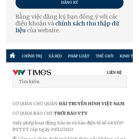
ĐĂNG KÝ
Bằng việc đăng ký, bạn đồng ý với các
điều khoản và
chính sách thu thập dữ
liệu
của website.
CHÍNH TRỊ
XÃ HỘI
PHÁP LUẬT
THẾ GIỚI
KINH TẾ
LIÊN HỆ
CƠ QUAN CHỦ QUẢN:
ĐÀI TRUYỀN HÌNH VIỆT NAM
CƠ QUAN BÁO CHÍ:
THỜI BÁO VTV
Giấy phép hoạt động báo in và báo điện tử số 483/GP-
BTTTT cấp ngày 29/12/2023