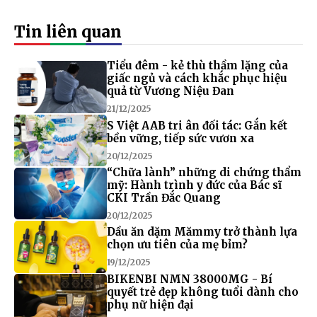
Tin liên quan
Tiểu đêm - kẻ thù thầm lặng của
giấc ngủ và cách khắc phục hiệu
quả từ Vương Niệu Đan
21/12/2025
S Việt AAB tri ân đối tác: Gắn kết
bền vững, tiếp sức vươn xa
20/12/2025
“Chữa lành” những di chứng thẩm
mỹ: Hành trình y đức của Bác sĩ
CKI Trần Đắc Quang
20/12/2025
Dầu ăn dặm Mămmy trở thành lựa
chọn ưu tiên của mẹ bỉm?
19/12/2025
BIKENBI NMN 38000MG - Bí
quyết trẻ đẹp không tuổi dành cho
phụ nữ hiện đại