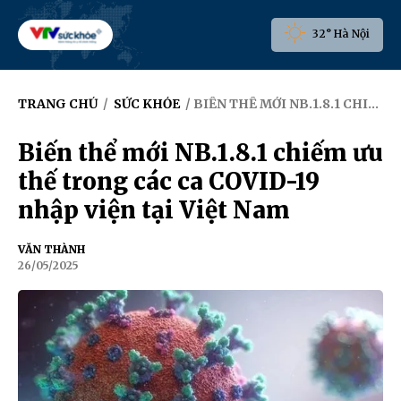
32° Hà Nội
TRANG CHỦ
/
SỨC KHỎE
/ BIẾN THỂ MỚI NB.1.8.1 CHIẾM ƯU THẾ TRONG CÁC CA COVID-19 NHẬP VIỆN TẠI VIỆT NAM
Biến thể mới NB.1.8.1 chiếm ưu
thế trong các ca COVID-19
nhập viện tại Việt Nam
VĂN THÀNH
26/05/2025