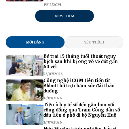
15/12/2025
XEM THÊM
MỚI ĐĂNG
YÊU THÍCH
Bé trai 15 tháng tuổi thoát nguy
kịch sau khi bị ong vò vẽ đốt gần
60 vết
23/07/2026
Công nghệ iCGM tiên tiến từ
Abbott hỗ trợ chăm sóc đái tháo
đường
17/07/2026
Tiện ích y tế số đến gần hơn với
cộng đồng qua Trạm Công dân số
đầu tiên ở phố đi bộ Nguyễn Huệ
17/07/2026
Hơn 35 năm kinh nghiệm, bác sĩ