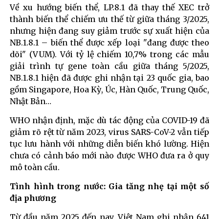
Về xu hướng biến thể, LP.8.1 đã thay thế XEC trở
thành biến thể chiếm ưu thế từ giữa tháng 3/2025,
nhưng hiện đang suy giảm trước sự xuất hiện của
NB.1.8.1 – biến thể được xếp loại "đang được theo
dõi" (VUM). Với tỷ lệ chiếm 10,7% trong các mẫu
giải trình tự gene toàn cầu giữa tháng 5/2025,
NB.1.8.1 hiện đã được ghi nhận tại 23 quốc gia, bao
gồm Singapore, Hoa Kỳ, Úc, Hàn Quốc, Trung Quốc,
Nhật Bản…
WHO nhận định, mặc dù tác động của COVID-19 đã
giảm rõ rệt từ năm 2023, virus SARS-CoV-2 vẫn tiếp
tục lưu hành với những diễn biến khó lường. Hiện
chưa có cảnh báo mới nào được WHO đưa ra ở quy
mô toàn cầu.
Tình hình trong nước: Gia tăng nhẹ tại một số
địa phương
Từ đầu năm 2025 đến nay, Việt Nam ghi nhận 641