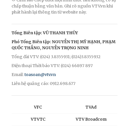
® Cấm sao chép dưới mọi hình thức nếu không có sự
chấp thuận bằng văn bản. Ghi rõ nguồn VTV.vn khi
phát hành lại thông tin từ website này.
Tổng Biên tập: VŨ THANH THỦY
Phó Tổng Biên tập: NGUYỄN THỊ MỸ HẠNH, PHẠM
QUỐC THẮNG, NGUYỄN TRỌNG NINH
Tổng đài VTV: (024) 3.8355931; (024)3.8355932
Điện thoại Thời báo VTV: (024) 66897 897
Email:
toasoan@vtv.vn
Liên hệ quảng cáo: 0912.698.677
VFC
TVAd
VTVTC
VTV Broadcom