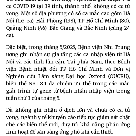
ca COVID-19 tại 39 tỉnh, thành phố, không có ca tử
vong. Một số địa phương có số ca mắc cao gồm Hà
Nội (153 ca), Hải Phòng (138), TP Hồ Chí Minh (80),
Quảng Ninh (46), Bắc Giang và Bắc Ninh (cùng 24
ca).
Đặc biệt, trong tháng 5/2025, Bệnh viện Nhi Trung
ương ghi nhận sự gia tăng các ca nhập viện từ Hà
Nội và các tỉnh lân cận. Tại phía Nam, theo Bệnh
viện Bệnh nhiệt đới TP Hồ Chí Minh và Đơn vị
Nghiên cứu Lâm sàng Đại học Oxford (OUCRU),
biến thể NB.1.8.1 đã chiếm ưu thế trong các mẫu
giải trình tự gene từ bệnh nhân nhập viện trong
tuần thứ 3 của tháng 5.
Dù không ghi nhận ổ dịch lớn và chưa có ca tử
vong, ngành y tế khuyến cáo tiếp tục giám sát chặt
chẽ các biến thể mới, duy trì khả năng phản ứng
linh hoạt để sẵn sàng ứng phó khi cần thiết.