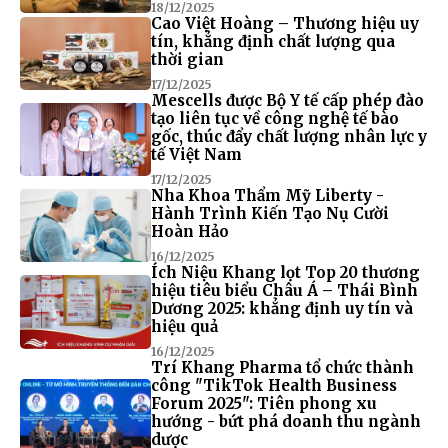
18/12/2025
Cao Việt Hoàng – Thương hiệu uy
tín, khẳng định chất lượng qua
thời gian
17/12/2025
Mescells được Bộ Y tế cấp phép đào
tạo liên tục về công nghệ tế bào
gốc, thúc đẩy chất lượng nhân lực y
tế Việt Nam
17/12/2025
Nha Khoa Thẩm Mỹ Liberty -
Hành Trình Kiến Tạo Nụ Cười
Hoàn Hảo
16/12/2025
Ích Niệu Khang lọt Top 20 thương
hiệu tiêu biểu Châu Á – Thái Bình
Dương 2025: khẳng định uy tín và
hiệu quả
16/12/2025
Trí Khang Pharma tổ chức thành
công "TikTok Health Business
Forum 2025": Tiên phong xu
hướng - bứt phá doanh thu ngành
dược