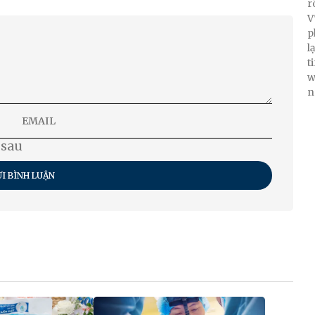
r
V
p
l
t
w
n
 sau
I BÌNH LUẬN