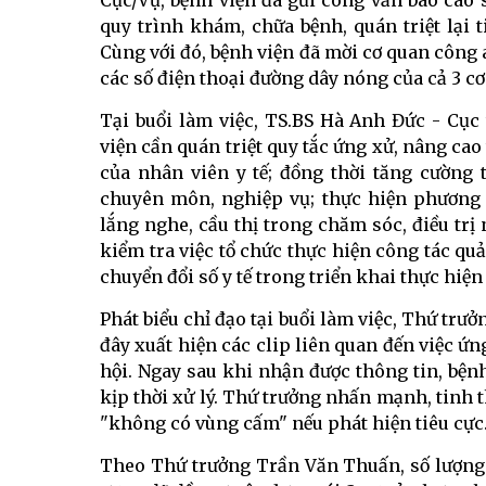
Cục/Vụ, bệnh viện đã gửi công văn báo cáo s
quy trình khám, chữa bệnh, quán triệt lại 
Cùng với đó, bệnh viện đã mời cơ quan công
các số điện thoại đường dây nóng của cả 3 c
Tại buổi làm việc, TS.BS Hà Anh Đức - Cụ
viện cần quán triệt quy tắc ứng xử, nâng ca
của nhân viên y tế; đồng thời tăng cường 
chuyên môn, nghiệp vụ; thực hiện phương 
lắng nghe, cầu thị trong chăm sóc, điều trị
kiểm tra việc tổ chức thực hiện công tác q
chuyển đổi số y tế trong triển khai thực hi
Phát biểu chỉ đạo tại buổi làm việc, Thứ tr
đây xuất hiện các clip liên quan đến việc ứn
hội. Ngay sau khi nhận được thông tin, bệnh
kịp thời xử lý. Thứ trưởng nhấn mạnh, tinh t
"không có vùng cấm" nếu phát hiện tiêu cực
Theo Thứ trưởng Trần Văn Thuấn, số lượng