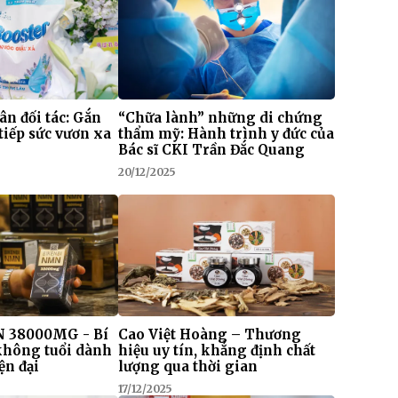
 ân đối tác: Gắn
“Chữa lành” những di chứng
tiếp sức vươn xa
thẩm mỹ: Hành trình y đức của
Bác sĩ CKI Trần Đắc Quang
20/12/2025
 38000MG - Bí
Cao Việt Hoàng – Thương
 không tuổi dành
hiệu uy tín, khẳng định chất
ện đại
lượng qua thời gian
17/12/2025