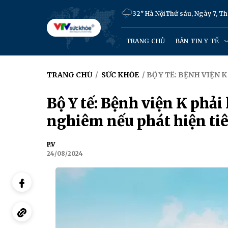
32° Hà Nội
Thứ sáu, Ngày 7, T
TRANG CHỦ
BẢN TIN Y TẾ
TRANG CHỦ
/
SỨC KHỎE
/ BỘ Y TẾ: BỆNH VIỆN 
Bộ Y tế: Bệnh viện K phải 
nghiêm nếu phát hiện tiê
P.V
24/08/2024