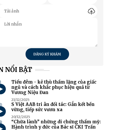
ĐĂNG KÝ KHÁM
N NỔI BẬT
1
Tiểu đêm - kẻ thù thầm lặng của giấc
ngủ và cách khắc phục hiệu quả từ
Vương Niệu Đan
21/12/2025
2
S Việt AAB tri ân đối tác: Gắn kết bền
vững, tiếp sức vươn xa
20/12/2025
3
“Chữa lành” những di chứng thẩm mỹ:
Hành trình y đức của Bác sĩ CKI Trần