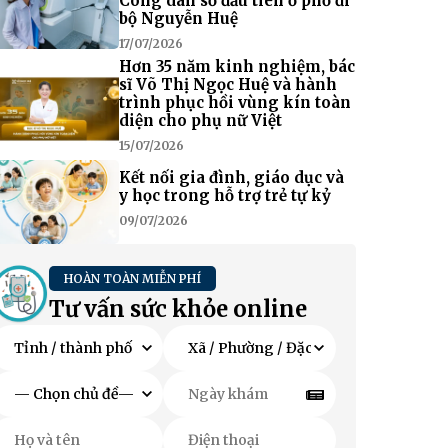
Công dân số đầu tiên ở phố đi
bộ Nguyễn Huệ
17/07/2026
Hơn 35 năm kinh nghiệm, bác
sĩ Võ Thị Ngọc Huệ và hành
trình phục hồi vùng kín toàn
diện cho phụ nữ Việt
15/07/2026
Kết nối gia đình, giáo dục và
y học trong hỗ trợ trẻ tự kỷ
09/07/2026
HOÀN TOÀN MIỄN PHÍ
Tư vấn sức khỏe online