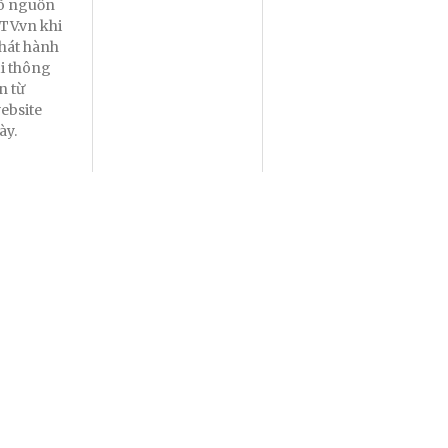
õ nguồn
TV.vn khi
hát hành
ại thông
in từ
ebsite
ày.