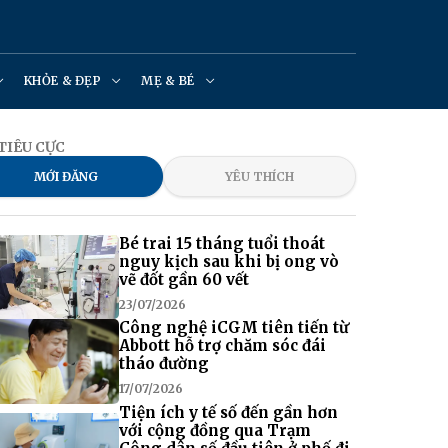
KHỎE & ĐẸP
MẸ & BÉ
TIÊU CỰC
MỚI ĐĂNG
YÊU THÍCH
Bé trai 15 tháng tuổi thoát
nguy kịch sau khi bị ong vò
vẽ đốt gần 60 vết
23/07/2026
Công nghệ iCGM tiên tiến từ
Abbott hỗ trợ chăm sóc đái
tháo đường
17/07/2026
Tiện ích y tế số đến gần hơn
với cộng đồng qua Trạm