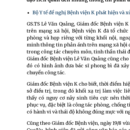
Bộ Y tế đề nghị Bệnh viện K phát hiện và x
GS.TS Lê Văn Quảng, Giám đốc Bệnh viện K 
trên mạng xã hội, Bệnh viện K đã tổ chức
phòng và họp riêng với từng khối nội, ngo
minh thông tin phản ánh trên mạng xã hội đ
trong công tác chuyên môn, tinh thần thái đ
Giám đốc Bệnh viện Lê Văn Quảng cũng cho b
đó có hình ảnh đưa bác sĩ phong bì đã xảy r
chuyển công tác.
Giám đốc Bệnh viện K cho biết, thời điểm hiện 
sở điều trị, trong đó khối xạ trị làm việc l
thấy có nguy cơ nảy sinh tiêu cực nên thờ
phục vụ, đặc biệt là công tác phòng, chống t
có hành vi và thái độ không đúng mực với n
Cũng theo Giám đốc Bệnh viện, ngày 19/8 vừa