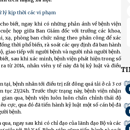
ử lý kịp thời các vi phạm
cho biết, ngay khi có những phản ánh về bệnh viện
 cuộc họp giữa Ban Giám đốc với trưởng các khoa,
ại, xạ, phòng ban chức năng theo phân công để xác
ồng thời phổ biến, rà soát các quy định đã ban hành
ộ, giao tiếp với người bệnh và người nhà người bệnh.
iết, sau khi xác minh, bệnh viện phát hiện trong số
a từ 2014, nhân viên y tế này đã bị kỷ luật và điều
TI
0
tại, bệnh nhân tới điều trị rất đông quá tải ở cả 3 cơ
iên tục 23/24h. Trước thực trạng này, bệnh viện nhận
i gian qua, bệnh viện luôn luôn chấn chỉnh thái độ
0
iêu cực, qua đó đã tiến hành kỷ luật một số cán bộ đã
gười bệnh.
0
 qua, ngay sau khi có chỉ đạo của lãnh đạo Bộ và các