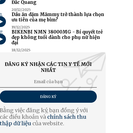
Đắc Quang
20/12/2025
4
Dầu ăn dặm Mămmy trở thành lựa chọn
ưu tiên của mẹ bỉm?
19/12/2025
5
BIKENBI NMN 38000MG - Bí quyết trẻ
đẹp không tuổi dành cho phụ nữ hiện
đại
18/12/2025
ĐĂNG KÝ NHẬN CÁC TIN Y TẾ MỚI
NHẤT
ĐĂNG KÝ
Bằng việc đăng ký, bạn đồng ý với
các điều khoản và
chính sách thu
thập dữ liệu
của website.