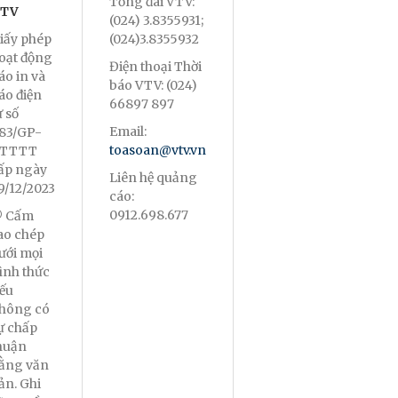
Tổng đài VTV:
TV
(024) 3.8355931;
iấy phép
(024)3.8355932
oạt động
Điện thoại Thời
áo in và
báo VTV: (024)
áo điện
66897 897
ử số
Email:
83/GP-
toasoan@vtv.vn
TTTT
ấp ngày
Liên hệ quảng
9/12/2023
cáo:
0912.698.677
 Cấm
ao chép
ưới mọi
ình thức
ếu
hông có
ự chấp
huận
ằng văn
ản. Ghi