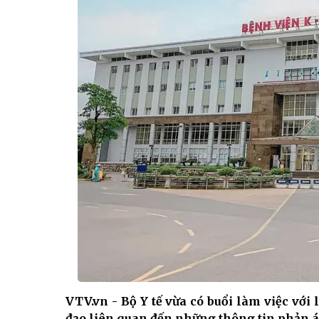
VTV.vn - Bộ Y tế vừa có buổi làm việc với
đạo liên quan đến những thông tin phản á