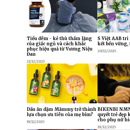
Tiểu đêm - kẻ thù thầm lặng
S Việt AAB tri
của giấc ngủ và cách khắc
kết bền vững, 
phục hiệu quả từ Vương Niệu
20/12/2025
Đan
21/12/2025
Dầu ăn dặm Mămmy trở thành
BIKENBI NMN
lựa chọn ưu tiên của mẹ bỉm?
quyết trẻ đẹp
cho phụ nữ hi
19/12/2025
18/12/2025