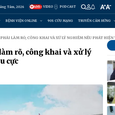
VIDEO
PODCAST
háng Tám, 2026
BỆNH VIỆN ONLINE
90S CỨU MẠNG
TRUYỀN CẢM HỨNG
K PHẢI LÀM RÕ, CÔNG KHAI VÀ XỬ LÝ NGHIÊM NẾU PHÁT HIỆN 
làm rõ, công khai và xử lý
u cực