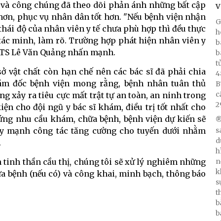
n và công chúng đã theo dõi phản ánh những bất cập
V
 hơn, phục vụ nhân dân tốt hơn. "Nếu bệnh viện nhận
G
hái độ của nhân viên y tế chưa phù hợp thì đều thực
h
 xác minh, làm rõ. Trường hợp phát hiện nhân viên y
b
 GS.TS Lê Văn Quảng nhấn mạnh.
b
t
ở vật chất còn hạn chế nên các bác sĩ đã phải chia
4
iám đốc bệnh viện mong rằng, bệnh nhân tuân thủ
B
c
 xảy ra tiêu cực mất trật tự an toàn, an ninh trong
2
n cho đội ngũ y bác sĩ khám, điều trị tốt nhất cho
 ứng nhu cầu khám, chữa bệnh, bệnh viện dự kiến sẽ
®
s
ẩy mạnh công tác tăng cường cho tuyến dưới nhằm
d
.
h
n
tinh thần cầu thị, chúng tôi sẽ xử lý nghiêm những
k
a bệnh (nếu có) và công khai, minh bạch, thông báo
s
t
b
b