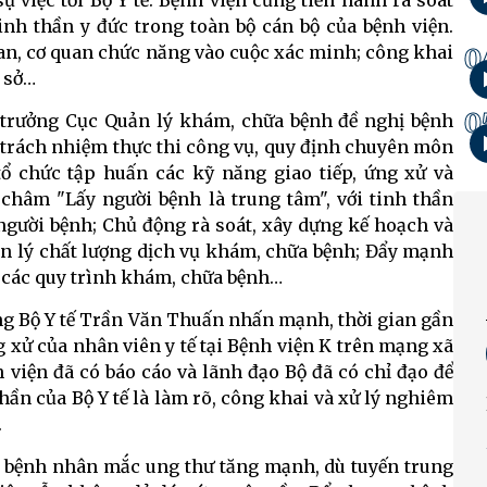
ự việc tới Bộ Y tế. Bệnh viện cũng tiến hành rà soát
tinh thần y đức trong toàn bộ cán bộ của bệnh viện.
 an, cơ quan chức năng vào cuộc xác minh; công khai
0
ơ sở…
0
c trưởng Cục Quản lý khám, chữa bệnh đề nghị bệnh
o trách nhiệm thực thi công vụ, quy định chuyên môn
tổ chức tập huấn các kỹ năng giao tiếp, ứng xử và
châm "Lấy người bệnh là trung tâm", với tinh thần
 người bệnh; Chủ động rà soát, xây dựng kế hoạch và
uản lý chất lượng dịch vụ khám, chữa bệnh; Đẩy mạnh
ện các quy trình khám, chữa bệnh…
ưởng Bộ Y tế Trần Văn Thuấn nhấn mạnh, thời gian gần
g xử của nhân viên y tế tại Bệnh viện K trên mạng xã
 viện đã có báo cáo và lãnh đạo Bộ đã có chỉ đạo để
hần của Bộ Y tế là làm rõ, công khai và xử lý nghiêm
.
 bệnh nhân mắc ung thư tăng mạnh, dù tuyến trung