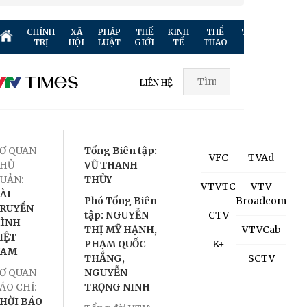
CHÍNH
XÃ
PHÁP
THẾ
KINH
THỂ
TRUYỀN
GIẢ
TRỊ
HỘI
LUẬT
GIỚI
TẾ
THAO
HÌNH
TR
LIÊN HỆ
Ơ QUAN
Tổng Biên tập:
VFC
TVAd
HỦ
VŨ THANH
UẢN:
THỦY
VTVTC
VTV
ÀI
Phó Tổng Biên
Broadcom
RUYỀN
tập: NGUYỄN
CTV
ÌNH
THỊ MỸ HẠNH,
VTVCab
IỆT
PHẠM QUỐC
K+
NAM
THẮNG,
SCTV
Ơ QUAN
NGUYỄN
ÁO CHÍ:
TRỌNG NINH
HỜI BÁO