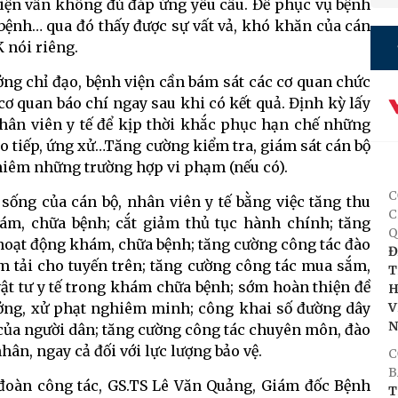
hiện vẫn không đủ đáp ứng yêu cầu. Để phục vụ bệnh
bệnh… qua đó thấy được sự vất vả, khó khăn của cán
K nói riêng.
ưởng chỉ đạo, bệnh viện cần bám sát các cơ quan chức
 cơ quan báo chí ngay sau khi có kết quả. Định kỳ lấy
nhân viên y tế để kịp thời khắc phục hạn chế những
o tiếp, ứng xử…Tăng cường kiểm tra, giám sát cán bộ
ghiêm những trường hợp vi phạm (nếu có).
C
sống của cán bộ, nhân viên y tế bằng việc tăng thu
C
hám, chữa bệnh; cắt giảm thủ tục hành chính; tăng
Q
hoạt động khám, chữa bệnh; tăng cường công tác đào
Đ
ảm tải cho tuyến trên; tăng cường công tác mua sắm,
T
ật tư y tế trong khám chữa bệnh; sớm hoàn thiện đề
H
V
hưởng, xử phạt nghiêm minh; công khai số đường dây
 của người dân; tăng cường công tác chuyên môn, đào
nhân, ngay cả đối với lực lượng bảo vệ.
C
B
 đoàn công tác, GS.TS Lê Văn Quảng, Giám đốc Bệnh
T