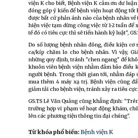
viện K cho biết, Bệnh viện K cảm ơn dư luậ
đóng góp ý kiến để bệnh viện hoạt động tốt
được bất cứ phản ánh nào của bệnh nhân về t
hiện việc tạm dừng công việc từ 1-2 tuần để
tế đó có tiêu cực thì sẽ tiến hành kỷ luật",
Do số lượng bệnh nhân đông, điều kiện cơ s
ca/kíp chăm lo cho bệnh nhân. Vì vậy, G
những quy định, tránh "chen ngang" để không
khuôn viên bệnh viện nhằm đảm bảo điều kiệ
người bệnh. Trong thời gian tới, nhằm đáp
mua thêm 4 máy xạ trị. Bệnh viện cũng đ
giảm tải cho bệnh viện, tránh xảy ra tiêu cực
GS.TS Lê Văn Quảng cũng khẳng định: "Trên 
trường hợp vi phạm về hoạt động khám, chữ
lên các phương tiện thông tin đại chúng".
Từ khóa phổ biến:
Bệnh viện K