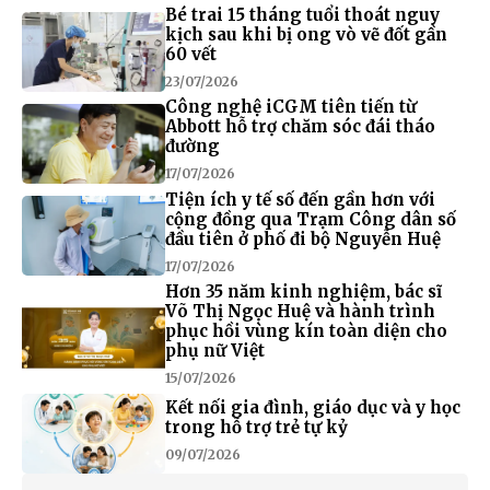
Bé trai 15 tháng tuổi thoát nguy
kịch sau khi bị ong vò vẽ đốt gần
60 vết
23/07/2026
Công nghệ iCGM tiên tiến từ
Abbott hỗ trợ chăm sóc đái tháo
đường
17/07/2026
Tiện ích y tế số đến gần hơn với
cộng đồng qua Trạm Công dân số
đầu tiên ở phố đi bộ Nguyễn Huệ
17/07/2026
Hơn 35 năm kinh nghiệm, bác sĩ
Võ Thị Ngọc Huệ và hành trình
phục hồi vùng kín toàn diện cho
phụ nữ Việt
15/07/2026
Kết nối gia đình, giáo dục và y học
trong hỗ trợ trẻ tự kỷ
09/07/2026