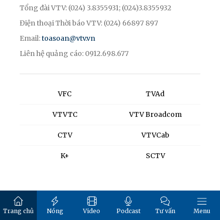
Tổng đài VTV: (024) 3.8355931; (024)3.8355932
Điện thoại Thời báo VTV: (024) 66897 897
Email:
toasoan@vtv.vn
Liên hệ quảng cáo: 0912.698.677
VFC
TVAd
VTVTC
VTV Broadcom
CTV
VTVCab
K+
SCTV
Trang chủ
Nóng
Video
Podcast
Tư vấn
Menu