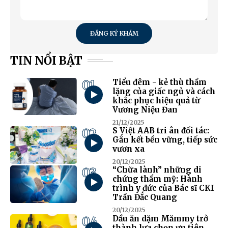
ĐĂNG KÝ KHÁM
TIN NỔI BẬT
01
Tiểu đêm - kẻ thù thầm
lặng của giấc ngủ và cách
khắc phục hiệu quả từ
Vương Niệu Đan
21/12/2025
02
S Việt AAB tri ân đối tác:
Gắn kết bền vững, tiếp sức
vươn xa
20/12/2025
03
“Chữa lành” những di
chứng thẩm mỹ: Hành
trình y đức của Bác sĩ CKI
Trần Đắc Quang
20/12/2025
04
Dầu ăn dặm Mămmy trở
thành lựa chọn ưu tiên