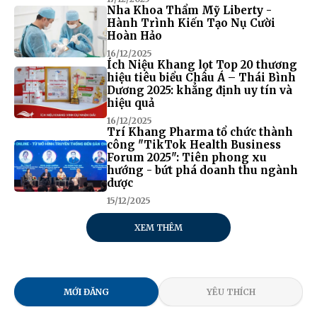
Nha Khoa Thẩm Mỹ Liberty -
Hành Trình Kiến Tạo Nụ Cười
Hoàn Hảo
16/12/2025
Ích Niệu Khang lọt Top 20 thương
hiệu tiêu biểu Châu Á – Thái Bình
Dương 2025: khẳng định uy tín và
hiệu quả
16/12/2025
Trí Khang Pharma tổ chức thành
công "TikTok Health Business
Forum 2025": Tiên phong xu
hướng - bứt phá doanh thu ngành
dược
15/12/2025
XEM THÊM
MỚI ĐĂNG
YÊU THÍCH