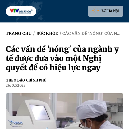
34° Hà Nội
TRANG CHỦ
/
SỨC KHỎE
/ CÁC VẤN ĐỀ 'NÓNG' CỦA NGÀNH Y TẾ ĐƯỢC ĐƯA VÀO MỘT NGHỊ QUYẾT ĐỂ CÓ HIỆU LỰC NGAY
Các vấn đề 'nóng' của ngành y
tế được đưa vào một Nghị
quyết để có hiệu lực ngay
THEO BÁO CHÍNH PHỦ
26/02/2023