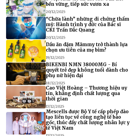
bền vững, tiếp sức vươn xa
20/12/2025
“Chữa lành” những di chứng thẩm
mỹ: Hành trình y đức của Bác sĩ
CKI Trần Đắc Quang
20/12/2025
Dầu ăn dặm Mămmy trở thành lựa
chọn ưu tiên của mẹ bỉm?
19/12/2025
BIKENBI NMN 38000MG - Bí
quyết trẻ đẹp không tuổi dành cho
phụ nữ hiện đại
18/12/2025
Cao Việt Hoàng – Thương hiệu uy
tín, khẳng định chất lượng qua
thời gian
17/12/2025
Mescells được Bộ Y tế cấp phép đào
tạo liên tục về công nghệ tế bào
gốc, thúc đẩy chất lượng nhân lực y
tế Việt Nam
17/12/2025