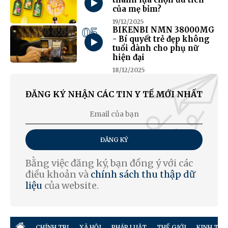
của mẹ bỉm?
19/12/2025
05
BIKENBI NMN 38000MG
- Bí quyết trẻ đẹp không
tuổi dành cho phụ nữ
hiện đại
18/12/2025
ĐĂNG KÝ NHẬN CÁC TIN Y TẾ MỚI NHẤT
ĐĂNG KÝ
Bằng việc đăng ký, bạn đồng ý với các
điều khoản và
chính sách thu thập dữ
liệu
của website.
CHÍNH TRỊ
XÃ HỘI
PHÁP LUẬT
THẾ GIỚI
KINH TẾ