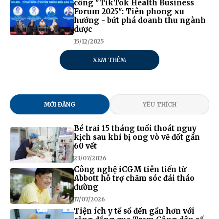
công "TikTok Health Business
Forum 2025": Tiên phong xu
hướng - bứt phá doanh thu ngành
dược
15/12/2025
XEM THÊM
MỚI ĐĂNG
YÊU THÍCH
Bé trai 15 tháng tuổi thoát nguy
kịch sau khi bị ong vò vẽ đốt gần
60 vết
23/07/2026
Công nghệ iCGM tiên tiến từ
Abbott hỗ trợ chăm sóc đái tháo
đường
17/07/2026
Tiện ích y tế số đến gần hơn với