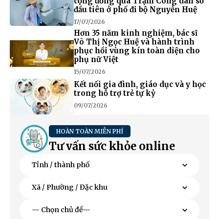
cộng đồng qua Trạm Công dân số
đầu tiên ở phố đi bộ Nguyễn Huệ
17/07/2026
Hơn 35 năm kinh nghiệm, bác sĩ
Võ Thị Ngọc Huệ và hành trình
phục hồi vùng kín toàn diện cho
phụ nữ Việt
15/07/2026
Kết nối gia đình, giáo dục và y học
trong hỗ trợ trẻ tự kỷ
09/07/2026
HOÀN TOÀN MIỄN PHÍ
Tư vấn sức khỏe online