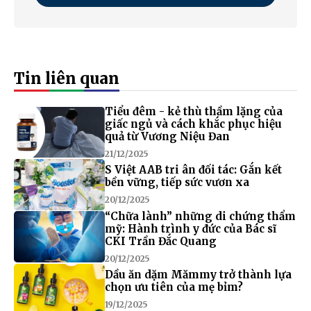
Tin liên quan
Tiểu đêm - kẻ thù thầm lặng của
giấc ngủ và cách khắc phục hiệu
quả từ Vương Niệu Đan
21/12/2025
S Việt AAB tri ân đối tác: Gắn kết
bền vững, tiếp sức vươn xa
20/12/2025
“Chữa lành” những di chứng thẩm
mỹ: Hành trình y đức của Bác sĩ
CKI Trần Đắc Quang
20/12/2025
Dầu ăn dặm Mămmy trở thành lựa
chọn ưu tiên của mẹ bỉm?
19/12/2025