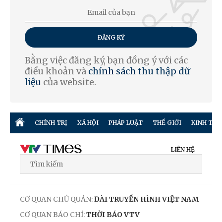
ĐĂNG KÝ
Bằng việc đăng ký, bạn đồng ý với các
điều khoản và
chính sách thu thập dữ
liệu
của website.
CHÍNH TRỊ
XÃ HỘI
PHÁP LUẬT
THẾ GIỚI
KINH TẾ
LIÊN HỆ
CƠ QUAN CHỦ QUẢN:
ĐÀI TRUYỀN HÌNH VIỆT NAM
CƠ QUAN BÁO CHÍ:
THỜI BÁO VTV