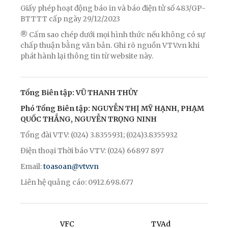
Giấy phép hoạt động báo in và báo điện tử số 483/GP-
BTTTT cấp ngày 29/12/2023
® Cấm sao chép dưới mọi hình thức nếu không có sự
chấp thuận bằng văn bản. Ghi rõ nguồn VTV.vn khi
phát hành lại thông tin từ website này.
Tổng Biên tập: VŨ THANH THỦY
Phó Tổng Biên tập: NGUYỄN THỊ MỸ HẠNH, PHẠM
QUỐC THẮNG, NGUYỄN TRỌNG NINH
Tổng đài VTV: (024) 3.8355931; (024)3.8355932
Điện thoại Thời báo VTV: (024) 66897 897
Email:
toasoan@vtv.vn
Liên hệ quảng cáo: 0912.698.677
VFC
TVAd