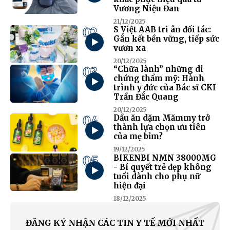
Vương Niệu Đan
21/12/2025
02
S Việt AAB tri ân đối tác:
Gắn kết bền vững, tiếp sức
vươn xa
20/12/2025
03
“Chữa lành” những di
chứng thẩm mỹ: Hành
trình y đức của Bác sĩ CKI
Trần Đắc Quang
20/12/2025
04
Dầu ăn dặm Mămmy trở
thành lựa chọn ưu tiên
của mẹ bỉm?
19/12/2025
05
BIKENBI NMN 38000MG
- Bí quyết trẻ đẹp không
tuổi dành cho phụ nữ
hiện đại
18/12/2025
ĐĂNG KÝ NHẬN CÁC TIN Y TẾ MỚI NHẤT