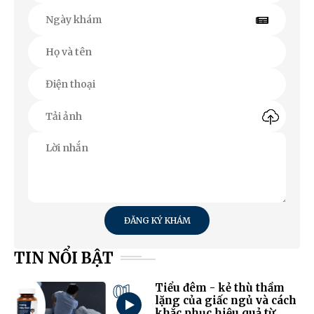
ĐĂNG KÝ KHÁM
TIN NỔI BẬT
01
Tiểu đêm - kẻ thù thầm
lặng của giấc ngủ và cách
khắc phục hiệu quả từ