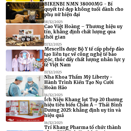
BIKENBI NMN 38000MG - Bí
quyết trẻ đẹp không tuổi dành cho
phụ nữ hiện đại
18/12/2025
Cao Việt Hoàng – Thương hiệu uy
tín, khẳng định chất lượng qua
thời gian
17/12/2025
Mescells được Bộ Y tế cấp phép đào
tạo liên tục về công nghệ tế bào
gốc, thúc đẩy chất lượng nhân lực y
tế Việt Nam
17/12/2025
Nha Khoa Thẩm Mỹ Liberty -
Hành Trình Kiến Tạo Nụ Cười
Hoàn Hảo
16/12/2025
Ích Niệu Khang lọt Top 20 thương
hiệu tiêu biểu Châu Á – Thái Bình
Dương 2025: khẳng định uy tín và
hiệu quả
16/12/2025
Trí Khang Pharma tổ chức thành