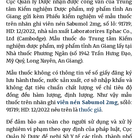
Cục Quản lý Dược nhận được công văn của Trung
tâm Kiểm nghiệm Dược phẩm, mỹ phẩm tỉnh An
Giang gửi kèm Phiếu kiểm nghiệm về mẫu thuốc
trên nhãn ghi viên nén Sabumol 2mg, số lô: 91719;
HD: 12/2022, nhà sản xuất Laboratorires Ephac Co.,
Ltd (Cambodge). Mẫu thuốc do Trung tâm Kiểm
nghiệm dược phẩm, mỹ phẩm tỉnh An Giang lấy tại
Nhà thuốc Phương Ngân (số 1942 Trần Hưng Đạo,
Mỹ Quý, Long Xuyên, An Giang).
Mẫu thuốc không có thông tin về số giấy đăng ký
lưu hành thuốc, nước sản xuất, cơ sở nhập khẩu và
không đạt tiêu chuẩn chất lượng về chỉ tiêu độ
đồng đều hàm lượng, định lượng. Như vậy mẫu
thuốc trên nhãn ghi
viên nén Sabumol 2mg
, sốlô:
91719; HD: 12/2022 nêu trên là
thuốc giả
.
Để đảm bảo an toàn cho người sử dụng và xử lý
nghiêm vi phạm theo quy định của pháp luật, Cục
Quản lý Dược đề nghị Sở Y tế các tỉnh, thành phố