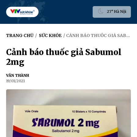
27° Hà Nội
TRANG CHỦ
/
SỨC KHỎE
/ CẢNH BÁO THUỐC GIẢ SABUMOL 2MG
Cảnh báo thuốc giả Sabumol
2mg
VĂN THÀNH
19/01/2021