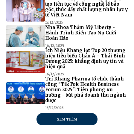
tạo liên tục về công nghệ tế bào
gốc, thúc đẩy chất lượng nhân lực y
tế Việt Nam
17/12/2025
Nha Khoa Thẩm Mỹ Liberty -
Hành Trình Kiến Tạo Nụ Cười
Hoàn Hảo
16/12/2025
Ích Niệu Khang lọt Top 20 thương
hiệu tiêu biểu Châu Á – Thái Bình
Dương 2025: khẳng định uy tín và
hiệu quả
16/12/2025
Trí Khang Pharma tổ chức thành
công "TikTok Health Business
Forum 2025": Tiên phong xu
hướng - bứt phá doanh thu ngành
dược
15/12/2025
XEM THÊM