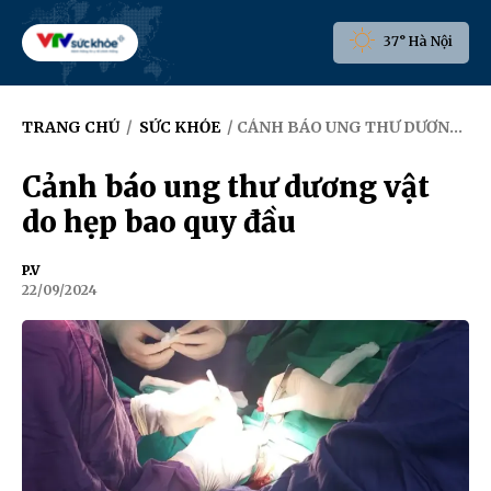
37° Hà Nội
TRANG CHỦ
/
SỨC KHỎE
/ CẢNH BÁO UNG THƯ DƯƠNG VẬT DO HẸP BAO QUY ĐẦU
Cảnh báo ung thư dương vật
do hẹp bao quy đầu
P.V
22/09/2024