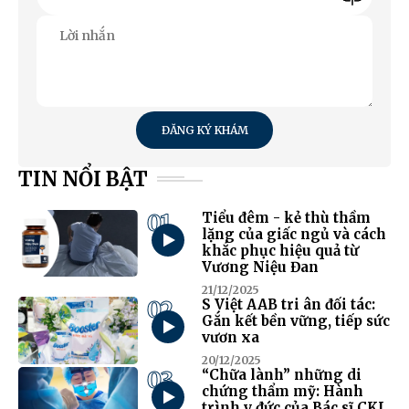
ĐĂNG KÝ KHÁM
TIN NỔI BẬT
01
Tiểu đêm - kẻ thù thầm
lặng của giấc ngủ và cách
khắc phục hiệu quả từ
Vương Niệu Đan
21/12/2025
02
S Việt AAB tri ân đối tác:
Gắn kết bền vững, tiếp sức
vươn xa
20/12/2025
03
“Chữa lành” những di
chứng thẩm mỹ: Hành
trình y đức của Bác sĩ CKI