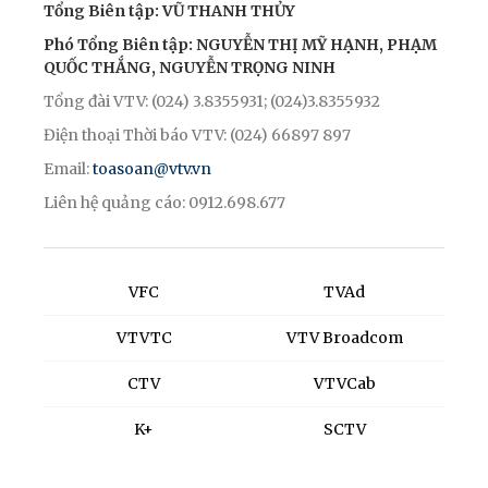
Tổng Biên tập: VŨ THANH THỦY
Phó Tổng Biên tập: NGUYỄN THỊ MỸ HẠNH, PHẠM
QUỐC THẮNG, NGUYỄN TRỌNG NINH
Tổng đài VTV: (024) 3.8355931; (024)3.8355932
Điện thoại Thời báo VTV: (024) 66897 897
Email:
toasoan@vtv.vn
Liên hệ quảng cáo: 0912.698.677
VFC
TVAd
VTVTC
VTV Broadcom
CTV
VTVCab
K+
SCTV