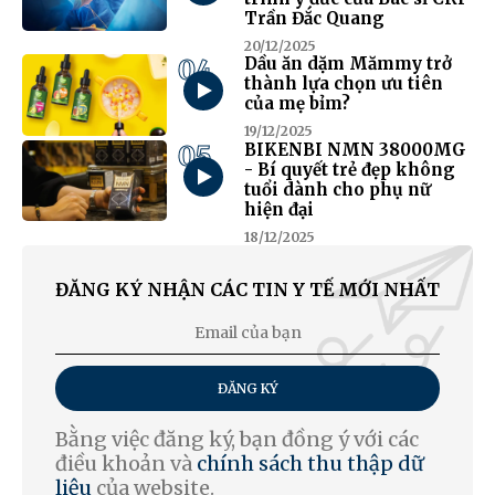
Trần Đắc Quang
20/12/2025
04
Dầu ăn dặm Mămmy trở
thành lựa chọn ưu tiên
của mẹ bỉm?
19/12/2025
05
BIKENBI NMN 38000MG
- Bí quyết trẻ đẹp không
tuổi dành cho phụ nữ
hiện đại
18/12/2025
ĐĂNG KÝ NHẬN CÁC TIN Y TẾ MỚI NHẤT
ĐĂNG KÝ
Bằng việc đăng ký, bạn đồng ý với các
điều khoản và
chính sách thu thập dữ
liệu
của website.