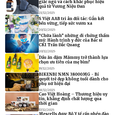
giấc ngủ và cách khắc phục hiệu
quả từ Vương Niệu Đan
21/12/2025
S Việt AAB tri ân đối tác: Gắn kết
bền vững, tiếp sức vươn xa
20/12/2025
“Chữa lành” những di chứng thẩm
mỹ: Hành trình y đức của Bác sĩ
CKI Trần Đắc Quang
20/12/2025
Dầu ăn dặm Mămmy trở thành lựa
chọn ưu tiên của mẹ bỉm?
19/12/2025
BIKENBI NMN 38000MG - Bí
quyết trẻ đẹp không tuổi dành cho
phụ nữ hiện đại
18/12/2025
Cao Việt Hoàng – Thương hiệu uy
tín, khẳng định chất lượng qua
thời gian
17/12/2025
Mescells được Bộ Y tế cấp phép đào