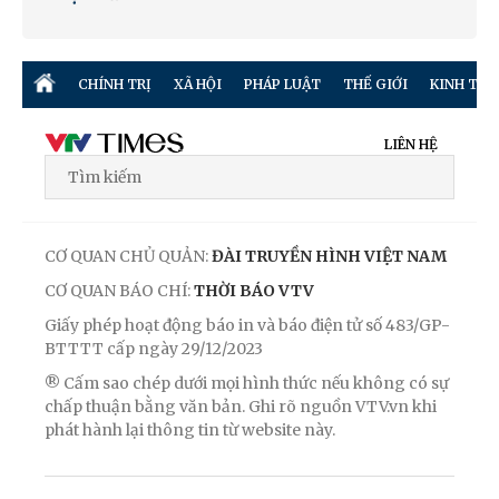
CHÍNH TRỊ
XÃ HỘI
PHÁP LUẬT
THẾ GIỚI
KINH TẾ
LIÊN HỆ
CƠ QUAN CHỦ QUẢN:
ĐÀI TRUYỀN HÌNH VIỆT NAM
CƠ QUAN BÁO CHÍ:
THỜI BÁO VTV
Giấy phép hoạt động báo in và báo điện tử số 483/GP-
BTTTT cấp ngày 29/12/2023
® Cấm sao chép dưới mọi hình thức nếu không có sự
chấp thuận bằng văn bản. Ghi rõ nguồn VTV.vn khi
phát hành lại thông tin từ website này.