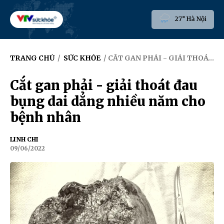
27° Hà Nội
TRANG CHỦ
/
SỨC KHỎE
/ CẮT GAN PHẢI - GIẢI THOÁT ĐAU BỤNG DAI DẲNG NHIỀU NĂM CHO BỆNH NHÂN
Cắt gan phải - giải thoát đau
bụng dai dẳng nhiều năm cho
bệnh nhân
LINH CHI
09/06/2022