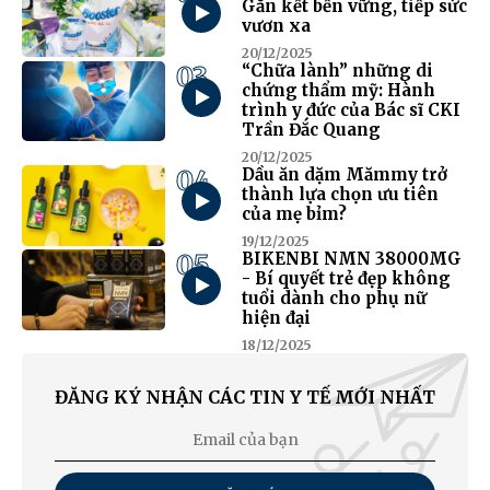
Gắn kết bền vững, tiếp sức
vươn xa
20/12/2025
03
“Chữa lành” những di
chứng thẩm mỹ: Hành
trình y đức của Bác sĩ CKI
Trần Đắc Quang
20/12/2025
04
Dầu ăn dặm Mămmy trở
thành lựa chọn ưu tiên
của mẹ bỉm?
19/12/2025
05
BIKENBI NMN 38000MG
- Bí quyết trẻ đẹp không
tuổi dành cho phụ nữ
hiện đại
18/12/2025
ĐĂNG KÝ NHẬN CÁC TIN Y TẾ MỚI NHẤT