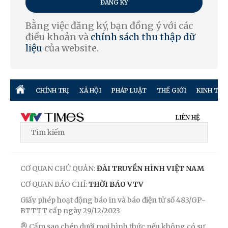
ĐĂNG KÝ
Bằng việc đăng ký, bạn đồng ý với các
điều khoản và
chính sách thu thập dữ
liệu
của website.
CHÍNH TRỊ
XÃ HỘI
PHÁP LUẬT
THẾ GIỚI
KINH TẾ
LIÊN HỆ
CƠ QUAN CHỦ QUẢN:
ĐÀI TRUYỀN HÌNH VIỆT NAM
CƠ QUAN BÁO CHÍ:
THỜI BÁO VTV
Giấy phép hoạt động báo in và báo điện tử số 483/GP-
BTTTT cấp ngày 29/12/2023
® Cấm sao chép dưới mọi hình thức nếu không có sự