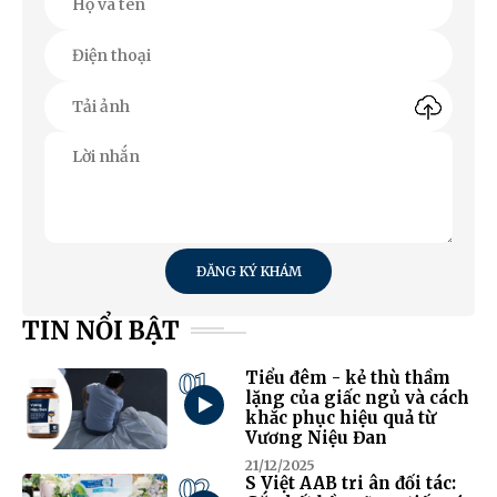
ĐĂNG KÝ KHÁM
TIN NỔI BẬT
01
Tiểu đêm - kẻ thù thầm
lặng của giấc ngủ và cách
khắc phục hiệu quả từ
Vương Niệu Đan
21/12/2025
02
S Việt AAB tri ân đối tác: