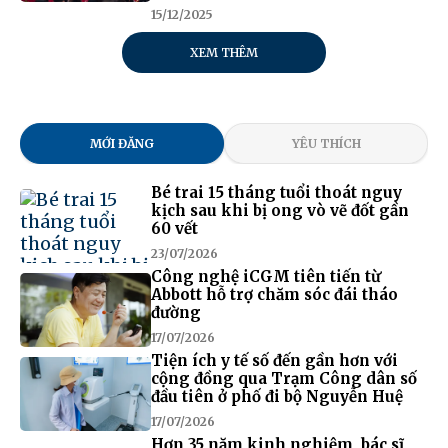
15/12/2025
XEM THÊM
MỚI ĐĂNG
YÊU THÍCH
Bé trai 15 tháng tuổi thoát nguy
kịch sau khi bị ong vò vẽ đốt gần
60 vết
23/07/2026
Công nghệ iCGM tiên tiến từ
Abbott hỗ trợ chăm sóc đái tháo
đường
17/07/2026
Tiện ích y tế số đến gần hơn với
cộng đồng qua Trạm Công dân số
đầu tiên ở phố đi bộ Nguyễn Huệ
17/07/2026
Hơn 35 năm kinh nghiệm, bác sĩ