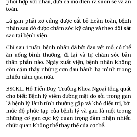
phối hợp với nhau, đưa ca mổ diễn ra suôn sẻ và an
toàn.
Lá gan phải xơ cứng được cắt bỏ hoàn toàn, bệnh
nhân sau đó được chăm sóc kỹ càng và theo dõi sát
sao tại bệnh viện.
Chỉ sau 1 tuần, bệnh nhân đã bớt đau vết mổ, có thể
ăn uống bình thường, đi lại và tự chăm sóc bản
thân phần nào. Ngày xuất viện, bệnh nhân không
còn cảm thấy những cơn đau hành hạ mình trong
nhiều năm qua nữa.
BSCKII. Hồ Tiến Duy, Trưởng Khoa Ngoại tổng quát
cho biết: Bệnh lý viêm đường mật do sỏi trong gan
là bệnh lý lành tính thường gặp và khó điều trị, bởi
mức độ phức tạp của bệnh lý và gan là một trong
những cơ gan cực kỳ quan trọng đảm nhận nhiều
chức quan không thể thay thế của cơ thể.