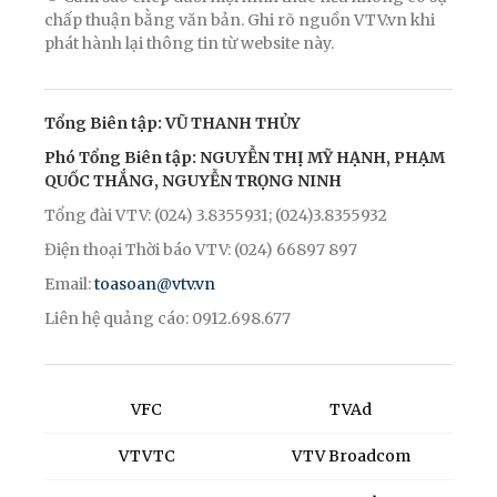
chấp thuận bằng văn bản. Ghi rõ nguồn VTV.vn khi
phát hành lại thông tin từ website này.
Tổng Biên tập: VŨ THANH THỦY
Phó Tổng Biên tập: NGUYỄN THỊ MỸ HẠNH, PHẠM
QUỐC THẮNG, NGUYỄN TRỌNG NINH
Tổng đài VTV: (024) 3.8355931; (024)3.8355932
Điện thoại Thời báo VTV: (024) 66897 897
Email:
toasoan@vtv.vn
Liên hệ quảng cáo: 0912.698.677
VFC
TVAd
VTVTC
VTV Broadcom