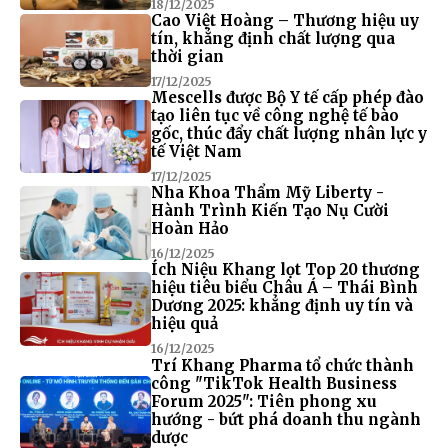
18/12/2025
Cao Việt Hoàng – Thương hiệu uy
tín, khẳng định chất lượng qua
thời gian
17/12/2025
Mescells được Bộ Y tế cấp phép đào
tạo liên tục về công nghệ tế bào
gốc, thúc đẩy chất lượng nhân lực y
tế Việt Nam
17/12/2025
Nha Khoa Thẩm Mỹ Liberty -
Hành Trình Kiến Tạo Nụ Cười
Hoàn Hảo
16/12/2025
Ích Niệu Khang lọt Top 20 thương
hiệu tiêu biểu Châu Á – Thái Bình
Dương 2025: khẳng định uy tín và
hiệu quả
16/12/2025
Trí Khang Pharma tổ chức thành
công "TikTok Health Business
Forum 2025": Tiên phong xu
hướng - bứt phá doanh thu ngành
dược