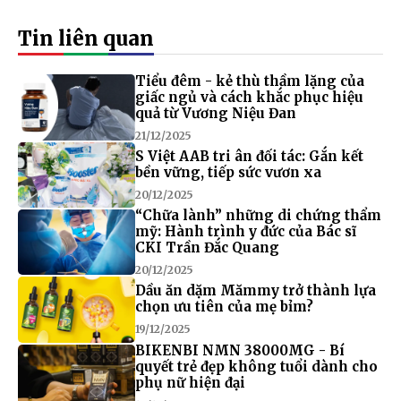
Tin liên quan
Tiểu đêm - kẻ thù thầm lặng của
giấc ngủ và cách khắc phục hiệu
quả từ Vương Niệu Đan
21/12/2025
S Việt AAB tri ân đối tác: Gắn kết
bền vững, tiếp sức vươn xa
20/12/2025
“Chữa lành” những di chứng thẩm
mỹ: Hành trình y đức của Bác sĩ
CKI Trần Đắc Quang
20/12/2025
Dầu ăn dặm Mămmy trở thành lựa
chọn ưu tiên của mẹ bỉm?
19/12/2025
BIKENBI NMN 38000MG - Bí
quyết trẻ đẹp không tuổi dành cho
phụ nữ hiện đại