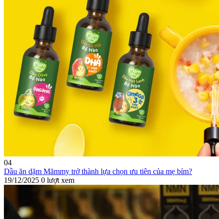
04
Dầu ăn dặm Mămmy trở thành lựa chọn ưu tiên của mẹ bỉm?
19/12/2025
0 lượt xem