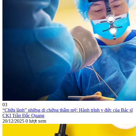
03
“Chữa lành” những di chứng thẩm mỹ: Hành trình y đức của Bác sĩ
CKI Trần Đắc Quang
20/12/2025
0 lượt xem