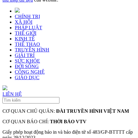
CHÍNH TRỊ
XÃ HỘI
PHÁP LUẬT
THẾ GIỚI
KINH TẾ
THỂ THAO
TRUYỀN HÌNH
GIẢI TRÍ
SỨC KHỎE
ĐỜI SỐNG
CÔNG NGHỆ
GIÁO DỤC
LIÊN HỆ
CƠ QUAN CHỦ QUẢN:
ĐÀI TRUYỀN HÌNH VIỆT NAM
CƠ QUAN BÁO CHÍ:
THỜI BÁO VTV
Giấy phép hoạt động báo in và báo điện tử số 483/GP-BTTTT cấp
ngày 29/12/2023