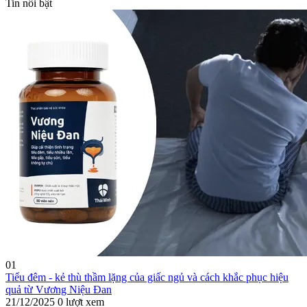
Tin nổi bật
01
Tiểu đêm - kẻ thù thầm lặng của giấc ngủ và cách khắc phục hiệu
quả từ Vương Niệu Đan
21/12/2025
0 lượt xem