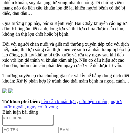
nhiễm khuẩn, suy đa tạng, tử vong nhanh chóng. Di chứng viêm
màng não do liên cầu khuẩn lợn để lại khiến người bệnh có thể bị
điếc, đau đầu…
Qua trường hợp này, bác sĩ Bệnh viện Bãi Cháy khuyến cáo người
dân: Không ăn tiết canh, lòng lợn và thịt lợn chưa được nấu chín,
không ăn thịt lợn chết hoặc bị bệnh.
Đối với người chăn nuôi và giết mổ thường xuyên tiếp xúc với dịch
tiết, máu, thịt lợn sống cần thực hiện vệ sinh cá nhân trang bị bảo hộ
lao động, giữ tay không bị trầy xước và rửa tay ngay sau khi tiếp
xúc với lợn để tránh vi khuẩn xâm nhập. Nếu có dấu hiệu sốt cao,
đau đầu, buồn nôn cần phải đến ngay cơ sở y tế để được tư vấn.
Thường xuyên cọ rửa chuồng gia súc và tẩy uế bằng dung dịch diệt
khuẩn; Xử lý phân hợp lý tránh đào thải mầm bệnh ra ngoại cảnh…
Từ khóa phổ biến:
liên cầu khuẩn lợn
,
cứu bệnh nhân
,
người
nước ngoài
,
nguy cơ tử vong
Bình luận bài đăng