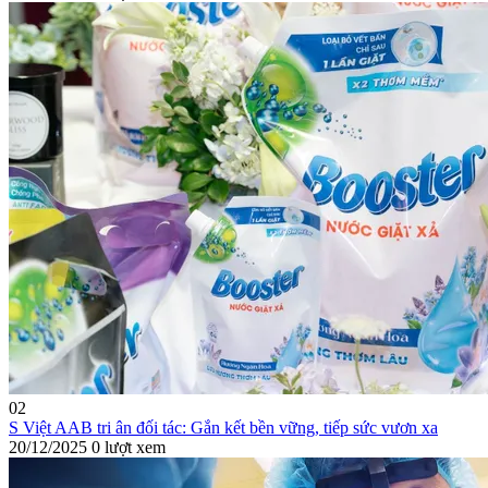
02
S Việt AAB tri ân đối tác: Gắn kết bền vững, tiếp sức vươn xa
20/12/2025
0 lượt xem