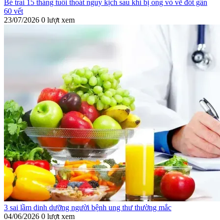
Bé trai 15 tháng tuổi thoát nguy kịch sau khi bị ong vò vẽ đốt gần
60 vết
23/07/2026
0 lượt xem
3 sai lầm dinh dưỡng người bệnh ung thư thường mắc
04/06/2026
0 lượt xem