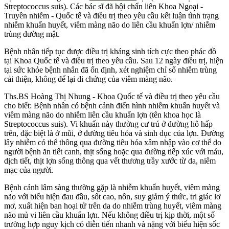
Streptococcus suis). Các bác sĩ đã hội chẩn liên Khoa Ngoại -
Truyền nhiễm - Quốc tế và điều trị theo yêu cầu kết luận tình trạng
nhiễm khuẩn huyết, viêm màng não do liên cầu khuẩn lợn/ nhiễm
trùng đường mật.
Bệnh nhân tiếp tục được điều trị kháng sinh tích cực theo phác đồ
tại Khoa Quốc tế và điều trị theo yêu cầu. Sau 12 ngày điều trị, hiện
tại sức khỏe bệnh nhân đã ổn định, xét nghiệm chỉ số nhiễm trùng
cải thiện, không để lại di chứng của viêm màng não.
Ths.BS Hoàng Thị Nhung - Khoa Quốc tế và điều trị theo yêu cầu
cho biết: Bệnh nhân có bệnh cảnh điển hình nhiễm khuẩn huyết và
viêm màng não do nhiễm liên cầu khuẩn lợn (tên khoa học là
Streptococcus suis). Vi khuẩn này thường cư trú ở đường hô hấp
trên, đặc biệt là ở mũi, ở đường tiêu hóa và sinh dục của lợn. Đường
lây nhiễm có thể thông qua đường tiêu hóa xâm nhập vào cơ thể do
người bệnh ăn tiết canh, thịt sống hoặc qua đường tiếp xúc với máu,
dịch tiết, thịt lợn sống thông qua vết thương trầy xước từ da, niêm
mạc của người.
Bệnh cảnh lâm sàng thường gặp là nhiễm khuẩn huyết, viêm màng
não với biểu hiện đau đầu, sốt cao, nôn, suy giảm ý thức, tri giác lơ
mơ, xuất hiện ban hoại tử trên da do nhiễm trùng huyết, viêm màng
não mủ vi liên cầu khuẩn lợn. Nếu không điều trị kịp thời, một số
trường hợp nguy kịch có diễn tiến nhanh và nặng với biểu hiện sốc