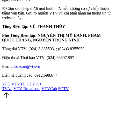
® Cấm sao chép dưới mọi hình thức nếu không có sự chấp thuận
bằng văn bản. Ghi rõ nguồn VTV.vn khi phát hành lại thông tin từ
website này.
Tổng Biên tập: VŨ THANH THỦY
Phó Tổng Biên tập: NGUYỄN THỊ MỸ HẠNH, PHẠM
QUỐC THẮNG, NGUYỄN TRỌNG NINH
Tổng đài VTV: (024) 3.8355931; (024)3.8355932
Điện thoại Thời báo VTV: (024) 66897 897
Email:
toasoan@vtv.vn
Liên hệ quảng cáo: 0912.698.677
VFC
VTVTC
CTV
K+
TVAd
VTV Broadcom
VTVCab
SCTV