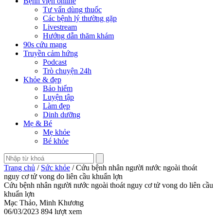
Bệnh viện online
Tư vấn dùng thuốc
Các bệnh lý thường gặp
Livestream
Hướng dẫn thăm khám
90s cứu mạng
Truyền cảm hứng
Podcast
Trò chuyện 24h
Khỏe & đẹp
Bảo hiểm
Luyện tập
Làm đẹp
Dinh dưỡng
Mẹ & Bé
Mẹ khỏe
Bé khỏe
Trang chủ
/
Sức khỏe
/ Cứu bệnh nhân người nước ngoài thoát
nguy cơ tử vong do liên cầu khuẩn lợn
Cứu bệnh nhân người nước ngoài thoát nguy cơ tử vong do liên cầu
khuẩn lợn
Mạc Thảo, Minh Khương
06/03/2023
894 lượt xem