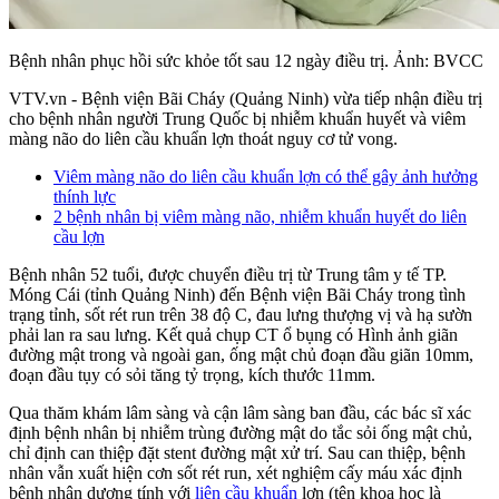
Bệnh nhân phục hồi sức khỏe tốt sau 12 ngày điều trị. Ảnh: BVCC
VTV.vn - Bệnh viện Bãi Cháy (Quảng Ninh) vừa tiếp nhận điều trị
cho bệnh nhân người Trung Quốc bị nhiễm khuẩn huyết và viêm
màng não do liên cầu khuẩn lợn thoát nguy cơ tử vong.
Viêm màng não do liên cầu khuẩn lợn có thể gây ảnh hưởng
thính lực
2 bệnh nhân bị viêm màng não, nhiễm khuẩn huyết do liên
cầu lợn
Bệnh nhân 52 tuổi, được chuyển điều trị từ Trung tâm y tế TP.
Móng Cái (tỉnh Quảng Ninh) đến Bệnh viện Bãi Cháy trong tình
trạng tỉnh, sốt rét run trên 38 độ C, đau lưng thượng vị và hạ sườn
phải lan ra sau lưng. Kết quả chụp CT ổ bụng có Hình ảnh giãn
đường mật trong và ngoài gan, ống mật chủ đoạn đầu giãn 10mm,
đoạn đầu tụy có sỏi tăng tỷ trọng, kích thước 11mm.
Qua thăm khám lâm sàng và cận lâm sàng ban đầu, các bác sĩ xác
định bệnh nhân bị nhiễm trùng đường mật do tắc sỏi ống mật chủ,
chỉ định can thiệp đặt stent đường mật xử trí. Sau can thiệp, bệnh
nhân vẫn xuất hiện cơn sốt rét run, xét nghiệm cấy máu xác định
bệnh nhân dương tính với
liên cầu khuẩn
lợn (tên khoa học là