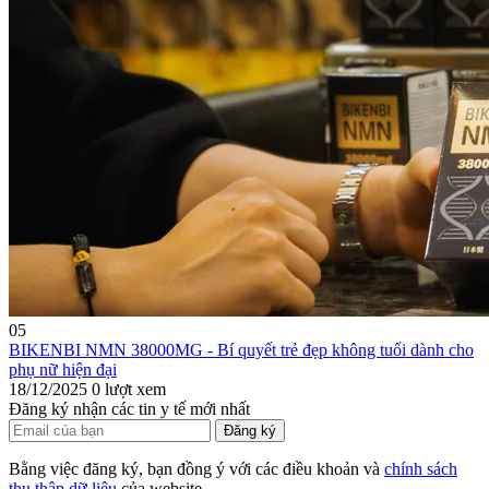
05
BIKENBI NMN 38000MG - Bí quyết trẻ đẹp không tuổi dành cho
phụ nữ hiện đại
18/12/2025
0 lượt xem
Đăng ký nhận các tin y tế mới nhất
Đăng ký
Bằng việc đăng ký, bạn đồng ý với các điều khoản và
chính sách
thu thập dữ liệu
của website.