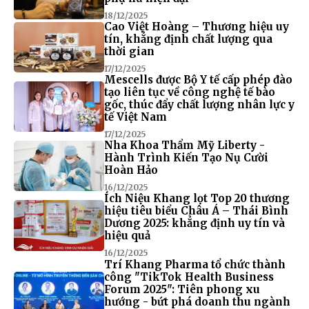
18/12/2025
Cao Việt Hoàng – Thương hiệu uy
tín, khẳng định chất lượng qua
thời gian
17/12/2025
Mescells được Bộ Y tế cấp phép đào
tạo liên tục về công nghệ tế bào
gốc, thúc đẩy chất lượng nhân lực y
tế Việt Nam
17/12/2025
Nha Khoa Thẩm Mỹ Liberty -
Hành Trình Kiến Tạo Nụ Cười
Hoàn Hảo
16/12/2025
Ích Niệu Khang lọt Top 20 thương
hiệu tiêu biểu Châu Á – Thái Bình
Dương 2025: khẳng định uy tín và
hiệu quả
16/12/2025
Trí Khang Pharma tổ chức thành
công "TikTok Health Business
Forum 2025": Tiên phong xu
hướng - bứt phá doanh thu ngành