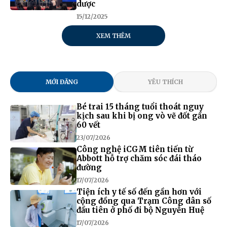
dược
15/12/2025
XEM THÊM
MỚI ĐĂNG
YÊU THÍCH
Bé trai 15 tháng tuổi thoát nguy
kịch sau khi bị ong vò vẽ đốt gần
60 vết
23/07/2026
Công nghệ iCGM tiên tiến từ
Abbott hỗ trợ chăm sóc đái tháo
đường
17/07/2026
Tiện ích y tế số đến gần hơn với
cộng đồng qua Trạm Công dân số
đầu tiên ở phố đi bộ Nguyễn Huệ
17/07/2026