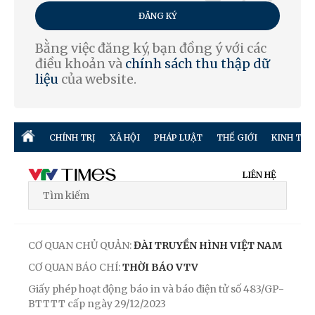
ĐĂNG KÝ
Bằng việc đăng ký, bạn đồng ý với các
điều khoản và
chính sách thu thập dữ
liệu
của website.
CHÍNH TRỊ
XÃ HỘI
PHÁP LUẬT
THẾ GIỚI
KINH TẾ
LIÊN HỆ
CƠ QUAN CHỦ QUẢN:
ĐÀI TRUYỀN HÌNH VIỆT NAM
CƠ QUAN BÁO CHÍ:
THỜI BÁO VTV
Giấy phép hoạt động báo in và báo điện tử số 483/GP-
BTTTT cấp ngày 29/12/2023