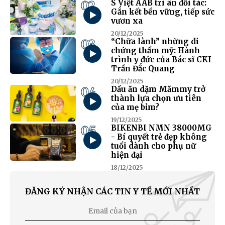
02
S Việt AAB tri ân đối tác:
Gắn kết bền vững, tiếp sức
vươn xa
20/12/2025
03
“Chữa lành” những di
chứng thẩm mỹ: Hành
trình y đức của Bác sĩ CKI
Trần Đắc Quang
20/12/2025
04
Dầu ăn dặm Mămmy trở
thành lựa chọn ưu tiên
của mẹ bỉm?
19/12/2025
05
BIKENBI NMN 38000MG
- Bí quyết trẻ đẹp không
tuổi dành cho phụ nữ
hiện đại
18/12/2025
ĐĂNG KÝ NHẬN CÁC TIN Y TẾ MỚI NHẤT