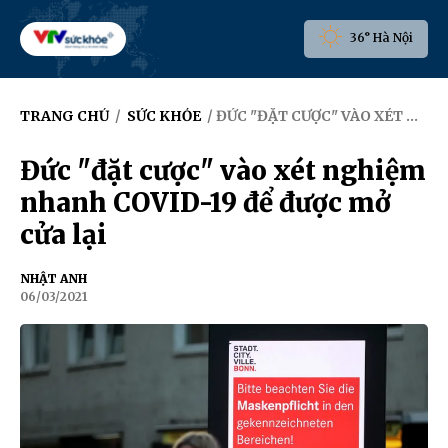
36° Hà Nội
TRANG CHỦ
/
SỨC KHỎE
/ ĐỨC "ĐẶT CƯỢC" VÀO XÉT NGHIỆM NHANH COVID-19 ĐỂ ĐƯỢC MỞ CỬA LẠI
Đức "đặt cược" vào xét nghiệm
nhanh COVID-19 để được mở
cửa lại
NHẬT ANH
06/03/2021