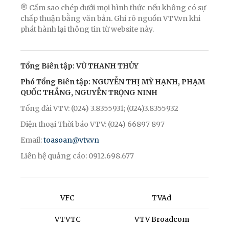
® Cấm sao chép dưới mọi hình thức nếu không có sự
chấp thuận bằng văn bản. Ghi rõ nguồn VTV.vn khi
phát hành lại thông tin từ website này.
Tổng Biên tập: VŨ THANH THỦY
Phó Tổng Biên tập: NGUYỄN THỊ MỸ HẠNH, PHẠM
QUỐC THẮNG, NGUYỄN TRỌNG NINH
Tổng đài VTV: (024) 3.8355931; (024)3.8355932
Điện thoại Thời báo VTV: (024) 66897 897
Email:
toasoan@vtv.vn
Liên hệ quảng cáo: 0912.698.677
VFC
TVAd
VTVTC
VTV Broadcom