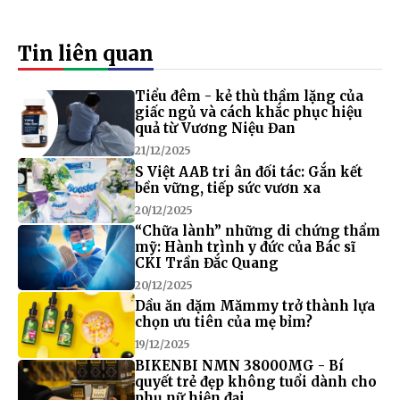
Tin liên quan
Tiểu đêm - kẻ thù thầm lặng của
giấc ngủ và cách khắc phục hiệu
quả từ Vương Niệu Đan
21/12/2025
S Việt AAB tri ân đối tác: Gắn kết
bền vững, tiếp sức vươn xa
20/12/2025
“Chữa lành” những di chứng thẩm
mỹ: Hành trình y đức của Bác sĩ
CKI Trần Đắc Quang
20/12/2025
Dầu ăn dặm Mămmy trở thành lựa
chọn ưu tiên của mẹ bỉm?
19/12/2025
BIKENBI NMN 38000MG - Bí
quyết trẻ đẹp không tuổi dành cho
phụ nữ hiện đại