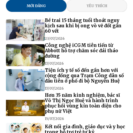
MỚI ĐĂNG
YÊU THÍCH
Bé trai 15 tháng tuổi thoát nguy
kịch sau khi bị ong vò vẽ đốt gần
60 vết
23/07/2026
Công nghệ iCGM tiên tiến từ
Abbott hỗ trợ chăm sóc đái tháo
đường
17/07/2026
Tiện ích y tế số đến gần hơn với
cộng đồng qua Trạm Công dân số
đầu tiên ở phố đi bộ Nguyễn Huệ
17/07/2026
Hơn 35 năm kinh nghiệm, bác sĩ
Võ Thị Ngọc Huệ và hành trình
phục hồi vùng kín toàn diện cho
phụ nữ Việt
15/07/2026
Kết nối gia đình, giáo dục và y học
trong hỗ trợ trẻ tự kỷ