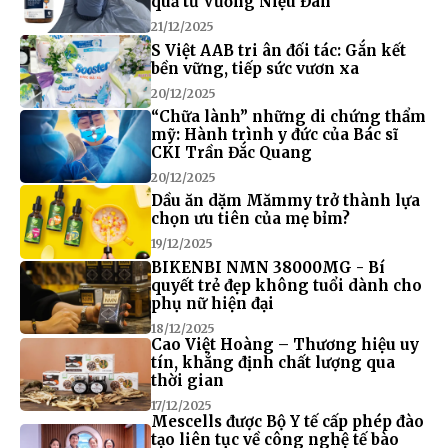
quả từ Vương Niệu Đan
21/12/2025
S Việt AAB tri ân đối tác: Gắn kết
bền vững, tiếp sức vươn xa
20/12/2025
“Chữa lành” những di chứng thẩm
mỹ: Hành trình y đức của Bác sĩ
CKI Trần Đắc Quang
20/12/2025
Dầu ăn dặm Mămmy trở thành lựa
chọn ưu tiên của mẹ bỉm?
19/12/2025
BIKENBI NMN 38000MG - Bí
quyết trẻ đẹp không tuổi dành cho
phụ nữ hiện đại
18/12/2025
Cao Việt Hoàng – Thương hiệu uy
tín, khẳng định chất lượng qua
thời gian
17/12/2025
Mescells được Bộ Y tế cấp phép đào
tạo liên tục về công nghệ tế bào