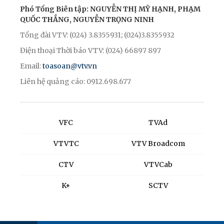
Phó Tổng Biên tập: NGUYỄN THỊ MỸ HẠNH, PHẠM
QUỐC THẮNG, NGUYỄN TRỌNG NINH
Tổng đài VTV: (024) 3.8355931; (024)3.8355932
Điện thoại Thời báo VTV: (024) 66897 897
Email:
toasoan@vtv.vn
Liên hệ quảng cáo: 0912.698.677
VFC
TVAd
VTVTC
VTV Broadcom
CTV
VTVCab
K+
SCTV