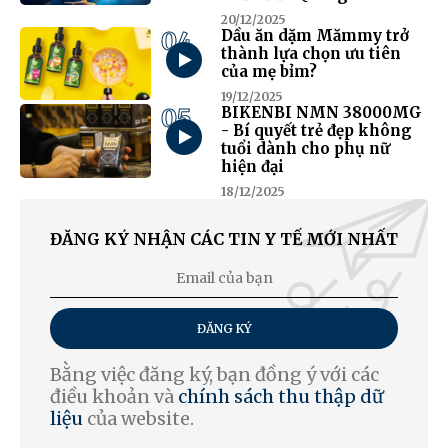
20/12/2025
04
Dầu ăn dặm Mămmy trở
thành lựa chọn ưu tiên
của mẹ bỉm?
19/12/2025
05
BIKENBI NMN 38000MG
- Bí quyết trẻ đẹp không
tuổi dành cho phụ nữ
hiện đại
18/12/2025
ĐĂNG KÝ NHẬN CÁC TIN Y TẾ MỚI NHẤT
ĐĂNG KÝ
Bằng việc đăng ký, bạn đồng ý với các
điều khoản và
chính sách thu thập dữ
liệu
của website.