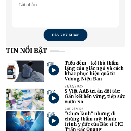
ĐĂNG KÝ KHÁM
TIN NỔI BẬT
01
Tiểu đêm - kẻ thù thầm
lặng của giấc ngủ và cách
khắc phục hiệu quả từ
Vương Niệu Đan
21/12/2025
02
S Việt AAB tri ân đối tác:
Gắn kết bền vững, tiếp sức
vươn xa
20/12/2025
03
“Chữa lành” những di
chứng thẩm mỹ: Hành
trình y đức của Bác sĩ CKI
Trần Đắc Quang