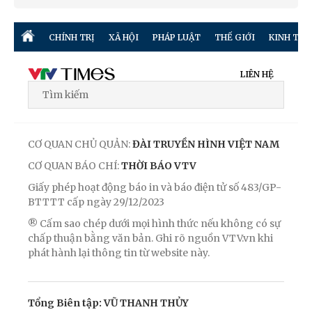
CHÍNH TRỊ
XÃ HỘI
PHÁP LUẬT
THẾ GIỚI
KINH TẾ
LIÊN HỆ
CƠ QUAN CHỦ QUẢN:
ĐÀI TRUYỀN HÌNH VIỆT NAM
CƠ QUAN BÁO CHÍ:
THỜI BÁO VTV
Giấy phép hoạt động báo in và báo điện tử số 483/GP-
BTTTT cấp ngày 29/12/2023
® Cấm sao chép dưới mọi hình thức nếu không có sự
chấp thuận bằng văn bản. Ghi rõ nguồn VTV.vn khi
phát hành lại thông tin từ website này.
Tổng Biên tập: VŨ THANH THỦY