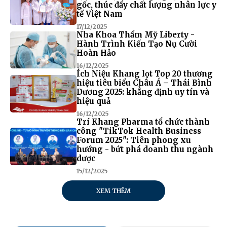
gốc, thúc đẩy chất lượng nhân lực y
tế Việt Nam
17/12/2025
Nha Khoa Thẩm Mỹ Liberty -
Hành Trình Kiến Tạo Nụ Cười
Hoàn Hảo
16/12/2025
Ích Niệu Khang lọt Top 20 thương
hiệu tiêu biểu Châu Á – Thái Bình
Dương 2025: khẳng định uy tín và
hiệu quả
16/12/2025
Trí Khang Pharma tổ chức thành
công "TikTok Health Business
Forum 2025": Tiên phong xu
hướng - bứt phá doanh thu ngành
dược
15/12/2025
XEM THÊM