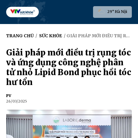
29° Hà Nội
TRANG CHỦ
/
SỨC KHỎE
/ GIẢI PHÁP MỚI ĐIỀU TRỊ RỤNG TÓC VÀ ỨNG DỤNG CÔNG NGHỆ PHÂN TỬ NHỎ LIPID BOND PHỤC HỒI TÓC HƯ TỔN
Giải pháp mới điều trị rụng tóc
và ứng dụng công nghệ phân
tử nhỏ Lipid Bond phục hồi tóc
hư tổn
PV
26/03/2025