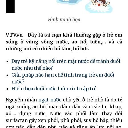
Hình minh họa
VTV.vn - Đây là tai nạn khá thường gặp ở trẻ em
sống ở vùng sông nước, ao hồ, biển,… và cả
những nơi có nhiều hồ tắm, hồ bơi.
Dạy trẻ kỹ năng nổi trên mặt nước để tránh đuối
nước như thế nào?
Giải pháp nào hạn chế tình trạng trẻ em đuối
nước?
Hiểm họa đuối nước luôn rình rập trẻ
Nguyên nhân
ngạt nước
chủ yếu ở trẻ nhỏ là do té
ngã xuống ao hồ hoặc đâm đầu vào các lu, khạp,
xô,… đựng nước. Nước vào phổi làm thay đổi
surfactan gây xẹp phổi, phù phổi, suy hô hấp, thiếu
oxy não dẫn đến phù não và tăng áp lực nội sọ.