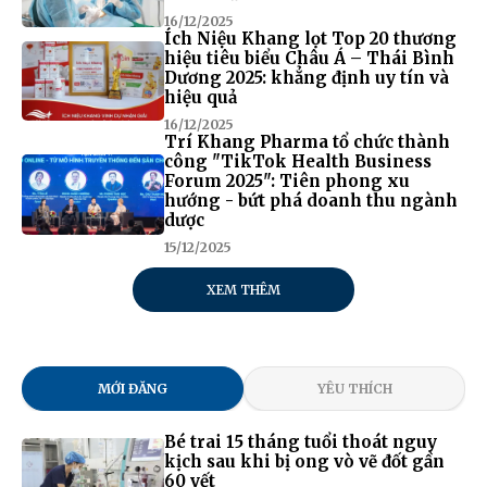
16/12/2025
Ích Niệu Khang lọt Top 20 thương
hiệu tiêu biểu Châu Á – Thái Bình
Dương 2025: khẳng định uy tín và
hiệu quả
16/12/2025
Trí Khang Pharma tổ chức thành
công "TikTok Health Business
Forum 2025": Tiên phong xu
hướng - bứt phá doanh thu ngành
dược
15/12/2025
XEM THÊM
MỚI ĐĂNG
YÊU THÍCH
Bé trai 15 tháng tuổi thoát nguy
kịch sau khi bị ong vò vẽ đốt gần
60 vết