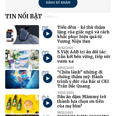
ĐĂNG KÝ KHÁM
TIN NỔI BẬT
01
Tiểu đêm - kẻ thù thầm
lặng của giấc ngủ và cách
khắc phục hiệu quả từ
Vương Niệu Đan
21/12/2025
02
S Việt AAB tri ân đối tác:
Gắn kết bền vững, tiếp sức
vươn xa
20/12/2025
03
“Chữa lành” những di
chứng thẩm mỹ: Hành
trình y đức của Bác sĩ CKI
Trần Đắc Quang
20/12/2025
04
Dầu ăn dặm Mămmy trở
thành lựa chọn ưu tiên
của mẹ bỉm?
19/12/2025