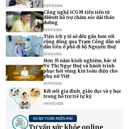
23/07/2026
Công nghệ iCGM tiên tiến từ
Abbott hỗ trợ chăm sóc đái tháo
đường
17/07/2026
Tiện ích y tế số đến gần hơn với
cộng đồng qua Trạm Công dân số
đầu tiên ở phố đi bộ Nguyễn Huệ
17/07/2026
Hơn 35 năm kinh nghiệm, bác sĩ
Võ Thị Ngọc Huệ và hành trình
phục hồi vùng kín toàn diện cho
phụ nữ Việt
15/07/2026
Kết nối gia đình, giáo dục và y học
trong hỗ trợ trẻ tự kỷ
09/07/2026
HOÀN TOÀN MIỄN PHÍ
Tư vấn sức khỏe online