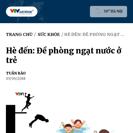
30° Hà Nội
TRANG CHỦ
/
SỨC KHỎE
/ HÈ ĐẾN: ĐỀ PHÒNG NGẠT NƯỚC Ở TRẺ
Hè đến: Đề phòng ngạt nước ở
trẻ
TUẤN BẢO
07/05/2018