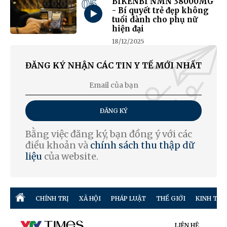
05
BIKENBI NMN 38000MG
- Bí quyết trẻ đẹp không
tuổi dành cho phụ nữ
hiện đại
18/12/2025
ĐĂNG KÝ NHẬN CÁC TIN Y TẾ MỚI NHẤT
ĐĂNG KÝ
Bằng việc đăng ký, bạn đồng ý với các
điều khoản và
chính sách thu thập dữ
liệu
của website.
CHÍNH TRỊ
XÃ HỘI
PHÁP LUẬT
THẾ GIỚI
KINH TẾ
LIÊN HỆ