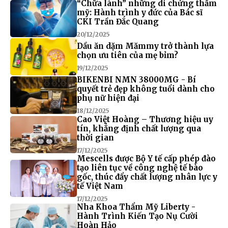
“Chữa lành” những di chứng thẩm
mỹ: Hành trình y đức của Bác sĩ
CKI Trần Đắc Quang
20/12/2025
Dầu ăn dặm Mămmy trở thành lựa
chọn ưu tiên của mẹ bỉm?
19/12/2025
BIKENBI NMN 38000MG - Bí
quyết trẻ đẹp không tuổi dành cho
phụ nữ hiện đại
18/12/2025
Cao Việt Hoàng – Thương hiệu uy
tín, khẳng định chất lượng qua
thời gian
17/12/2025
Mescells được Bộ Y tế cấp phép đào
tạo liên tục về công nghệ tế bào
gốc, thúc đẩy chất lượng nhân lực y
tế Việt Nam
17/12/2025
Nha Khoa Thẩm Mỹ Liberty -
Hành Trình Kiến Tạo Nụ Cười
Hoàn Hảo