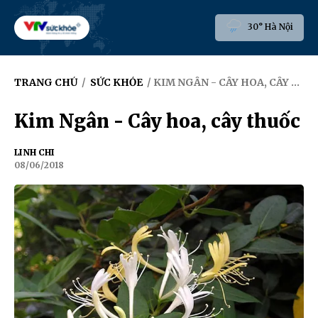
30° Hà Nội
TRANG CHỦ
/
SỨC KHỎE
/ KIM NGÂN - CÂY HOA, CÂY THUỐC
Kim Ngân - Cây hoa, cây thuốc
LINH CHI
08/06/2018