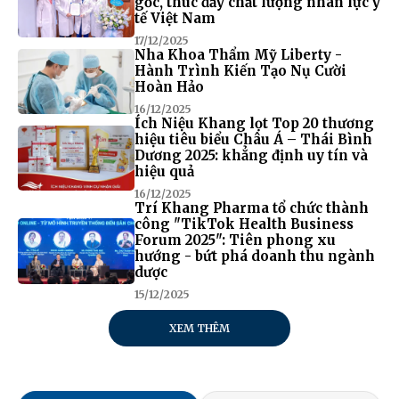
gốc, thúc đẩy chất lượng nhân lực y
tế Việt Nam
17/12/2025
Nha Khoa Thẩm Mỹ Liberty -
Hành Trình Kiến Tạo Nụ Cười
Hoàn Hảo
16/12/2025
Ích Niệu Khang lọt Top 20 thương
hiệu tiêu biểu Châu Á – Thái Bình
Dương 2025: khẳng định uy tín và
hiệu quả
16/12/2025
Trí Khang Pharma tổ chức thành
công "TikTok Health Business
Forum 2025": Tiên phong xu
hướng - bứt phá doanh thu ngành
dược
15/12/2025
XEM THÊM