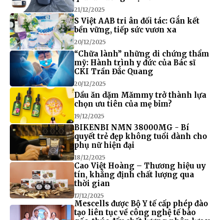
21/12/2025
S Việt AAB tri ân đối tác: Gắn kết
bền vững, tiếp sức vươn xa
20/12/2025
“Chữa lành” những di chứng thẩm
mỹ: Hành trình y đức của Bác sĩ
CKI Trần Đắc Quang
20/12/2025
Dầu ăn dặm Mămmy trở thành lựa
chọn ưu tiên của mẹ bỉm?
19/12/2025
BIKENBI NMN 38000MG - Bí
quyết trẻ đẹp không tuổi dành cho
phụ nữ hiện đại
18/12/2025
Cao Việt Hoàng – Thương hiệu uy
tín, khẳng định chất lượng qua
thời gian
17/12/2025
Mescells được Bộ Y tế cấp phép đào
tạo liên tục về công nghệ tế bào