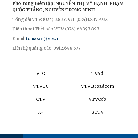
Phó Tổng Biên tập: NGUYỄN THỊ MỸ HẠNH, PHẠM
QUỐC THẮNG, NGUYỄN TRỌNG NINH
Tổng đài VTV: (024) 3.8355931; (024)3.8355932
Điện thoại Thời báo VTV: (024) 66897 897
Email:
toasoan@vtv.vn
Liên hệ quảng cáo: 0912.698.677
VFC
TVAd
VTVTC
VTV Broadcom
CTV
VTVCab
K+
SCTV