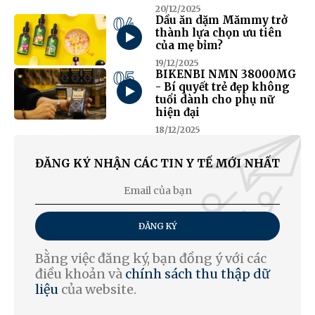
20/12/2025
04
Dầu ăn dặm Mămmy trở
thành lựa chọn ưu tiên
của mẹ bỉm?
19/12/2025
05
BIKENBI NMN 38000MG
- Bí quyết trẻ đẹp không
tuổi dành cho phụ nữ
hiện đại
18/12/2025
ĐĂNG KÝ NHẬN CÁC TIN Y TẾ MỚI NHẤT
ĐĂNG KÝ
Bằng việc đăng ký, bạn đồng ý với các
điều khoản và
chính sách thu thập dữ
liệu
của website.