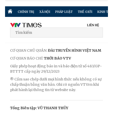
CHÍNH TRỊ
XÃ HỘI
PHÁP LUẬT
THẾ GIỚI
KINH TẾ
LIÊN HỆ
CƠ QUAN CHỦ QUẢN:
ĐÀI TRUYỀN HÌNH VIỆT NAM
CƠ QUAN BÁO CHÍ:
THỜI BÁO VTV
Giấy phép hoạt động báo in và báo điện tử số 483/GP-
BTTTT cấp ngày 29/12/2023
® Cấm sao chép dưới mọi hình thức nếu không có sự
chấp thuận bằng văn bản. Ghi rõ nguồn VTV.vn khi
phát hành lại thông tin từ website này.
Tổng Biên tập: VŨ THANH THỦY