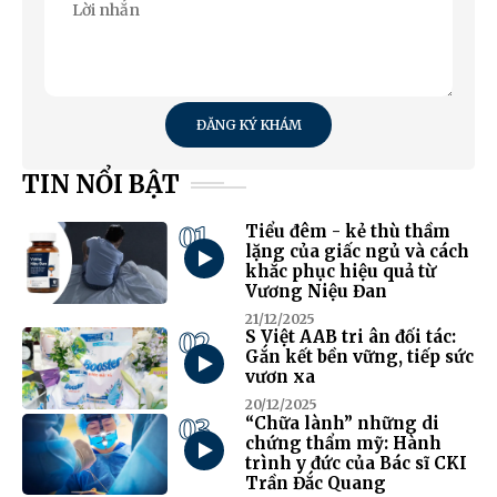
ĐĂNG KÝ KHÁM
TIN NỔI BẬT
01
Tiểu đêm - kẻ thù thầm
lặng của giấc ngủ và cách
khắc phục hiệu quả từ
Vương Niệu Đan
21/12/2025
02
S Việt AAB tri ân đối tác:
Gắn kết bền vững, tiếp sức
vươn xa
20/12/2025
03
“Chữa lành” những di
chứng thẩm mỹ: Hành
trình y đức của Bác sĩ CKI
Trần Đắc Quang