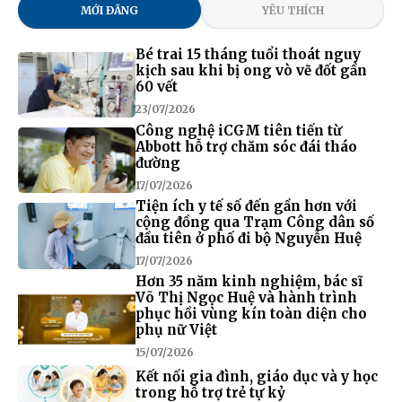
MỚI ĐĂNG
YÊU THÍCH
Bé trai 15 tháng tuổi thoát nguy
kịch sau khi bị ong vò vẽ đốt gần
60 vết
23/07/2026
Công nghệ iCGM tiên tiến từ
Abbott hỗ trợ chăm sóc đái tháo
đường
17/07/2026
Tiện ích y tế số đến gần hơn với
cộng đồng qua Trạm Công dân số
đầu tiên ở phố đi bộ Nguyễn Huệ
17/07/2026
Hơn 35 năm kinh nghiệm, bác sĩ
Võ Thị Ngọc Huệ và hành trình
phục hồi vùng kín toàn diện cho
phụ nữ Việt
15/07/2026
Kết nối gia đình, giáo dục và y học
trong hỗ trợ trẻ tự kỷ