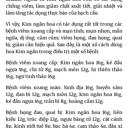
chống viêm, làm giảm chất xuất tiết, giải nhiệt và
làm tăng tác dụng thực bào của bạch cầu.
Vì vậy, Kim ngân hoa có tác dụng rất tốt trong các
bệnh viêm xoang cấp và mạn tính; mụn nhọn, mẩn
ngứa, dị ứng; cảm cúm; viêm họng, đau họng, quai
bị; giảm cân hiệu quả. Sau đây, là một số cách dùng
hoa Kim ngân trong điều trị một số bệnh:
Bệnh viêm xoang cấp: Kim ngân hoa 16g, ké đầu
ngựa 16g, chi tử 8g, mạch môn 12g, hi thiên thảo
16g, ngư tinh thảo 16g
Bệnh viêm xoang mãn: Sinh địa 16g, huyền sâm
12g, đan bì 12g, mạch môn 12g, kim ngân hoa 16g,
ké đầu ngựa 16g, trần bì 8g, hoàng cầm 12g.
Bệnh họng đau, quai bị: Kim ngân hoa 16g, liên
kiều 12g, trúc diệp 12g, ngưu bàng tử 12g, cát cánh
8g, kinh giới tuệ 8g, bạc hà 4g, cam thảo 4g, đậu xị