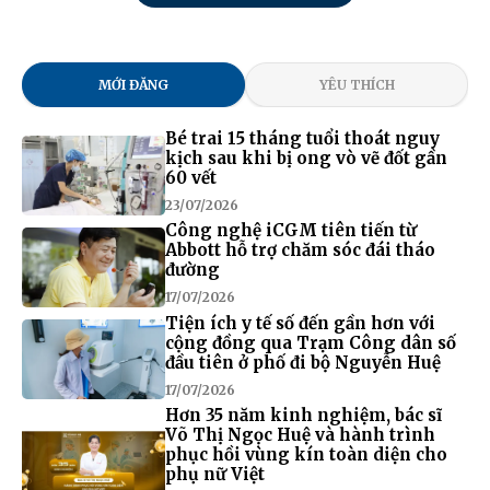
MỚI ĐĂNG
YÊU THÍCH
Bé trai 15 tháng tuổi thoát nguy
kịch sau khi bị ong vò vẽ đốt gần
60 vết
23/07/2026
Công nghệ iCGM tiên tiến từ
Abbott hỗ trợ chăm sóc đái tháo
đường
17/07/2026
Tiện ích y tế số đến gần hơn với
cộng đồng qua Trạm Công dân số
đầu tiên ở phố đi bộ Nguyễn Huệ
17/07/2026
Hơn 35 năm kinh nghiệm, bác sĩ
Võ Thị Ngọc Huệ và hành trình
phục hồi vùng kín toàn diện cho
phụ nữ Việt