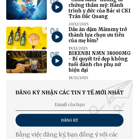
03
chứng thẩm mỹ: Hành
trình y đức của Bác sĩ CKI
Trần Đắc Quang
20/12/2025
04
Dầu ăn dặm Mămmy trở
thành lựa chọn ưu tiên
của mẹ bỉm?
19/12/2025
05
BIKENBI NMN 38000MG
- Bí quyết trẻ đẹp không
tuổi dành cho phụ nữ
hiện đại
18/12/2025
ĐĂNG KÝ NHẬN CÁC TIN Y TẾ MỚI NHẤT
ĐĂNG KÝ
Bằng việc đăng ký, bạn đồng ý với các