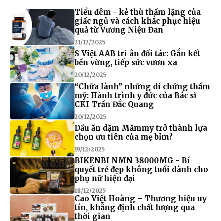
Tiểu đêm - kẻ thù thầm lặng của
giấc ngủ và cách khắc phục hiệu
quả từ Vương Niệu Đan
21/12/2025
S Việt AAB tri ân đối tác: Gắn kết
bền vững, tiếp sức vươn xa
20/12/2025
“Chữa lành” những di chứng thẩm
mỹ: Hành trình y đức của Bác sĩ
CKI Trần Đắc Quang
20/12/2025
Dầu ăn dặm Mămmy trở thành lựa
chọn ưu tiên của mẹ bỉm?
19/12/2025
BIKENBI NMN 38000MG - Bí
quyết trẻ đẹp không tuổi dành cho
phụ nữ hiện đại
18/12/2025
Cao Việt Hoàng – Thương hiệu uy
tín, khẳng định chất lượng qua
thời gian