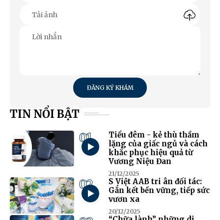
ĐĂNG KÝ KHÁM
TIN NỔI BẬT
01
Tiểu đêm - kẻ thù thầm
lặng của giấc ngủ và cách
khắc phục hiệu quả từ
Vương Niệu Đan
21/12/2025
02
S Việt AAB tri ân đối tác:
Gắn kết bền vững, tiếp sức
vươn xa
20/12/2025
“Chữa lành” những di