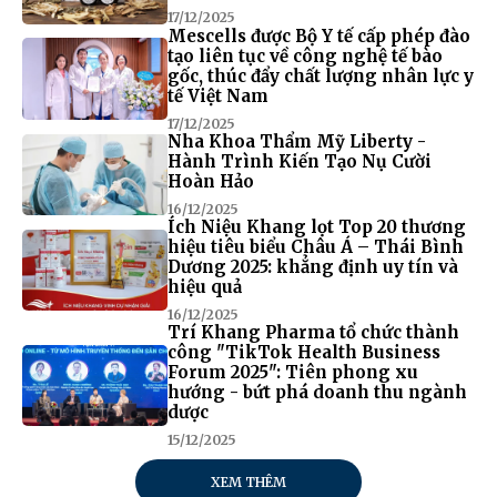
17/12/2025
Mescells được Bộ Y tế cấp phép đào
tạo liên tục về công nghệ tế bào
gốc, thúc đẩy chất lượng nhân lực y
tế Việt Nam
17/12/2025
Nha Khoa Thẩm Mỹ Liberty -
Hành Trình Kiến Tạo Nụ Cười
Hoàn Hảo
16/12/2025
Ích Niệu Khang lọt Top 20 thương
hiệu tiêu biểu Châu Á – Thái Bình
Dương 2025: khẳng định uy tín và
hiệu quả
16/12/2025
Trí Khang Pharma tổ chức thành
công "TikTok Health Business
Forum 2025": Tiên phong xu
hướng - bứt phá doanh thu ngành
dược
15/12/2025
XEM THÊM