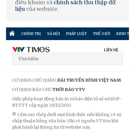
điều khoản và
chính sách thu thập dữ
liệu
của website.
CHÍNH TRỊ
XÃ HỘI
PHÁP LUẬT
THẾ GIỚI
KINH TẾ
LIÊN HỆ
CƠ QUAN CHỦ QUẢN:
ĐÀI TRUYỀN HÌNH VIỆT NAM
CƠ QUAN BÁO CHÍ:
THỜI BÁO VTV
Giấy phép hoạt động báo in và báo điện tử số 483/GP-
BTTTT cấp ngày 29/12/2023
® Cấm sao chép dưới mọi hình thức nếu không có sự
chấp thuận bằng văn bản. Ghi rõ nguồn VTV.vn khi
phát hành lại thông tin từ website này.