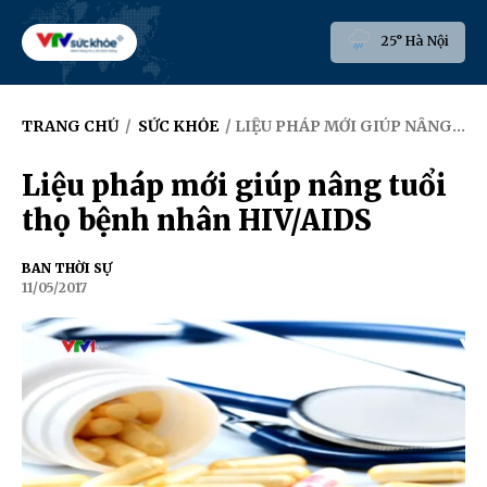
25° Hà Nội
TRANG CHỦ
/
SỨC KHỎE
/ LIỆU PHÁP MỚI GIÚP NÂNG TUỔI THỌ BỆNH NHÂN HIV/AIDS
Liệu pháp mới giúp nâng tuổi
thọ bệnh nhân HIV/AIDS
BAN THỜI SỰ
11/05/2017