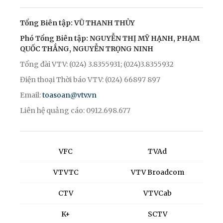
Tổng Biên tập: VŨ THANH THỦY
Phó Tổng Biên tập: NGUYỄN THỊ MỸ HẠNH, PHẠM
QUỐC THẮNG, NGUYỄN TRỌNG NINH
Tổng đài VTV: (024) 3.8355931; (024)3.8355932
Điện thoại Thời báo VTV: (024) 66897 897
Email:
toasoan@vtv.vn
Liên hệ quảng cáo: 0912.698.677
VFC
TVAd
VTVTC
VTV Broadcom
CTV
VTVCab
K+
SCTV