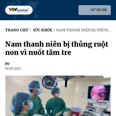
26° Hà Nội
TRANG CHỦ
/
SỨC KHỎE
/ NAM THANH NIÊN BỊ THỦNG RUỘT NON VÌ NUỐT TĂM TRE
Nam thanh niên bị thủng ruột
non vì nuốt tăm tre
P.V
15/11/2022