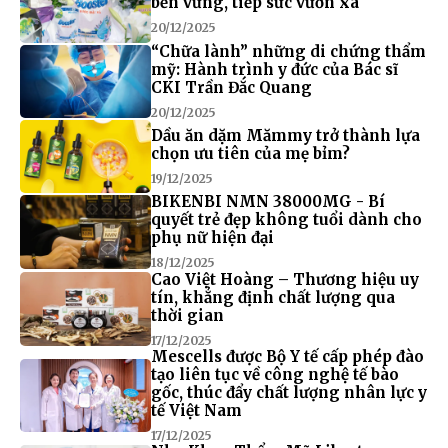
bền vững, tiếp sức vươn xa
20/12/2025
“Chữa lành” những di chứng thẩm
mỹ: Hành trình y đức của Bác sĩ
CKI Trần Đắc Quang
20/12/2025
Dầu ăn dặm Mămmy trở thành lựa
chọn ưu tiên của mẹ bỉm?
19/12/2025
BIKENBI NMN 38000MG - Bí
quyết trẻ đẹp không tuổi dành cho
phụ nữ hiện đại
18/12/2025
Cao Việt Hoàng – Thương hiệu uy
tín, khẳng định chất lượng qua
thời gian
17/12/2025
Mescells được Bộ Y tế cấp phép đào
tạo liên tục về công nghệ tế bào
gốc, thúc đẩy chất lượng nhân lực y
tế Việt Nam
17/12/2025