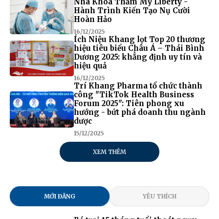
Nha Khoa Thẩm Mỹ Liberty -
Hành Trình Kiến Tạo Nụ Cười
Hoàn Hảo
16/12/2025
Ích Niệu Khang lọt Top 20 thương
hiệu tiêu biểu Châu Á – Thái Bình
Dương 2025: khẳng định uy tín và
hiệu quả
16/12/2025
Trí Khang Pharma tổ chức thành
công "TikTok Health Business
Forum 2025": Tiên phong xu
hướng - bứt phá doanh thu ngành
dược
15/12/2025
XEM THÊM
MỚI ĐĂNG
YÊU THÍCH