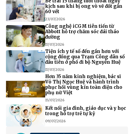
Bé trai 15 tháng tuổi thoát nguy
kịch sau khi bị ong vò vẽ đốt gần
60 vết
23/07/2026
Công nghệ iCGM tiên tiến từ
Abbott hỗ trợ chăm sóc đái tháo
đường
17/07/2026
Tiện ích y tế số đến gần hơn với
cộng đồng qua Trạm Công dân số
đầu tiên ở phố đi bộ Nguyễn Huệ
17/07/2026
Hơn 35 năm kinh nghiệm, bác sĩ
Võ Thị Ngọc Huệ và hành trình
phục hồi vùng kín toàn diện cho
phụ nữ Việt
15/07/2026
Kết nối gia đình, giáo dục và y học
trong hỗ trợ trẻ tự kỷ
09/07/2026