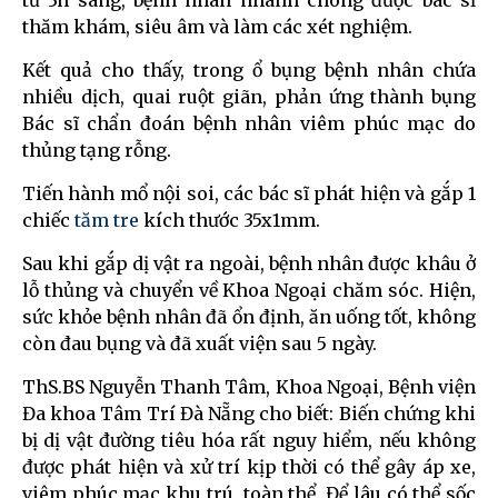
từ 3h sáng, bệnh nhân nhanh chóng được bác sĩ
thăm khám, siêu âm và làm các xét nghiệm.
Kết quả cho thấy, trong ổ bụng bệnh nhân chứa
nhiều dịch, quai ruột giãn, phản ứng thành bụng
Bác sĩ chẩn đoán bệnh nhân viêm phúc mạc do
thủng tạng rỗng.
Tiến hành mổ nội soi, các bác sĩ phát hiện và gắp 1
chiếc
tăm tre
kích thước 35x1mm.
Sau khi gắp dị vật ra ngoài, bệnh nhân được khâu ở
lỗ thủng và chuyển về Khoa Ngoại chăm sóc. Hiện,
sức khỏe bệnh nhân đã ổn định, ăn uống tốt, không
còn đau bụng và đã xuất viện sau 5 ngày.
ThS.BS Nguyễn Thanh Tâm, Khoa Ngoại, Bệnh viện
Đa khoa Tâm Trí Đà Nẵng cho biết: Biến chứng khi
bị dị vật đường tiêu hóa rất nguy hiểm, nếu không
được phát hiện và xử trí kịp thời có thể gây áp xe,
viêm phúc mạc khu trú, toàn thể. Để lâu có thể sốc