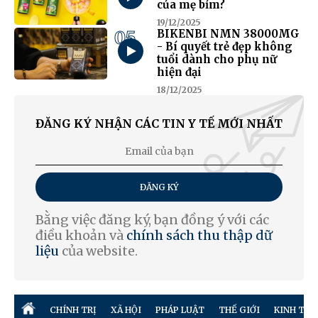
của mẹ bỉm?
19/12/2025
05
BIKENBI NMN 38000MG
- Bí quyết trẻ đẹp không
tuổi dành cho phụ nữ
hiện đại
18/12/2025
ĐĂNG KÝ NHẬN CÁC TIN Y TẾ MỚI NHẤT
ĐĂNG KÝ
Bằng việc đăng ký, bạn đồng ý với các
điều khoản và
chính sách thu thập dữ
liệu
của website.
CHÍNH TRỊ
XÃ HỘI
PHÁP LUẬT
THẾ GIỚI
KINH TẾ