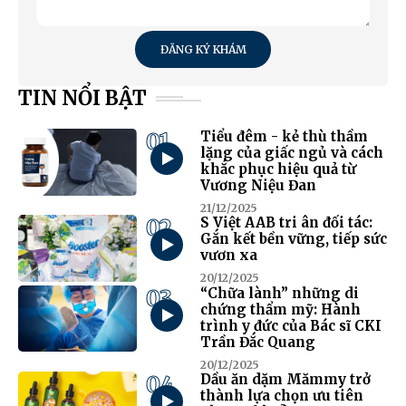
ĐĂNG KÝ KHÁM
TIN NỔI BẬT
01
Tiểu đêm - kẻ thù thầm
lặng của giấc ngủ và cách
khắc phục hiệu quả từ
Vương Niệu Đan
21/12/2025
02
S Việt AAB tri ân đối tác:
Gắn kết bền vững, tiếp sức
vươn xa
20/12/2025
03
“Chữa lành” những di
chứng thẩm mỹ: Hành
trình y đức của Bác sĩ CKI
Trần Đắc Quang
20/12/2025
04
Dầu ăn dặm Mămmy trở
thành lựa chọn ưu tiên