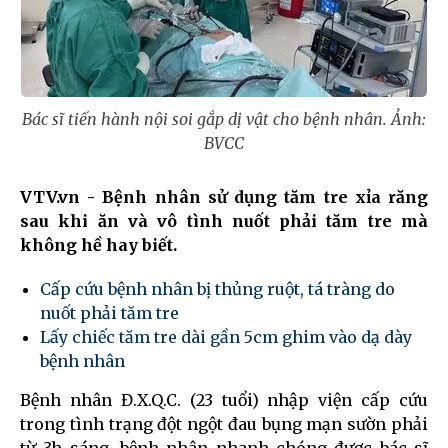
Bác sĩ tiến hành nội soi gắp dị vật cho bệnh nhân. Ảnh:
BVCC
VTV.vn - Bệnh nhân sử dụng tăm tre xỉa răng
sau khi ăn và vô tình nuốt phải tăm tre mà
không hề hay biết.
Cấp cứu bệnh nhân bị thủng ruột, tá tràng do
nuốt phải tăm tre
Lấy chiếc tăm tre dài gần 5cm ghim vào dạ dày
bệnh nhân
Bệnh nhân Đ.X.Q.C. (23 tuổi) nhập viện cấp cứu
trong tình trạng đột ngột đau bụng mạn sườn phải