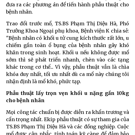
đưa ra các phương án để tiến hành phẫu thuật cho
bệnh nhân.
Trao đổi trước mổ, TS.BS Phạm Thị Diệu Hà, Phó
Trưởng Khoa Ngoại phụ khoa, Bệnh viện K chia sẻ:
"Bệnh nhân có khối u tử cung kích thước rất lớn, u
chiếm gần toàn ổ bụng của bệnh nhân gây khó
khăn trong sinh hoạt. Khối u nếu không được mổ
sớm thì sẽ phát triển nhanh, chèn vào các tạng
khác trong cơ thể... Vì vậy, phẫu thuật vẫn là chìa
khóa duy nhất, tối ưu nhất dù ca mổ này chúng tôi
nhận định là mổ khó, phức tạp.
Phẫu thuật lấy trọn vẹn khối u nặng gần 10kg
cho bệnh nhân
Mọi công tác chuẩn bị được diễn ra khẩn trương và
cẩn trọng nhất. Ekip phẫu thuật có sự tham gia của
TS.BS Phạm Thị Diệu Hà và các đồng nghiệp. Cuộc
mổ được cân nhắc, tính toán kỹ càng để đảm bảo