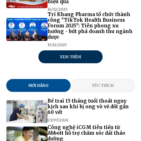
hiệu quả
16/12/2025
Trí Khang Pharma tổ chức thành
công "TikTok Health Business
Forum 2025": Tiên phong xu
hướng - bứt phá doanh thu ngành
dược
15/12/2025
XEM THÊM
MỚI ĐĂNG
YÊU THÍCH
Bé trai 15 tháng tuổi thoát nguy
kịch sau khi bị ong vò vẽ đốt gần
60 vết
23/07/2026
Công nghệ iCGM tiên tiến từ
Abbott hỗ trợ chăm sóc đái tháo
đường