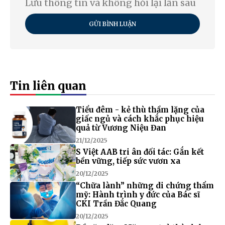
Lưu thông tin và không hỏi lại lần sau
GỬI BÌNH LUẬN
Tin liên quan
Tiểu đêm - kẻ thù thầm lặng của
giấc ngủ và cách khắc phục hiệu
quả từ Vương Niệu Đan
21/12/2025
S Việt AAB tri ân đối tác: Gắn kết
bền vững, tiếp sức vươn xa
20/12/2025
“Chữa lành” những di chứng thẩm
mỹ: Hành trình y đức của Bác sĩ
CKI Trần Đắc Quang
20/12/2025