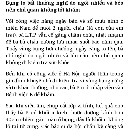
Bụng to bất thường nghĩ do ngồi nhiều và béo
nên chủ quan không tới khám
Với công việc hàng ngày bán vé số mưu sinh ở
miền Nam để nuôi 2 người cháu (là con của em
trai), bà L.T.P. vẫn cố gắng chăm chút, nhặt nhạnh
để ba bà cháu nương tựa nhau suốt bao năm qua.
Thấy vùng bụng hơi chướng, ngày càng to lên, bà
chỉ nghĩ do ngồi nhiều và lên cân nên chủ quan
không đi kiểm tra sức khỏe.
Đến khi có công việc ở Hà Nội, người thân trong
gia đình khuyên bà đi kiểm tra vì vùng bụng cứng
và to khác thường, nhô cao, bà P. mới nhập viện vào
Bệnh viện K để khám.
Sau khi siêu âm, chụp cắt lớp vi tính, kết quả cho
thấy bà P. có khối u kích thước đường kính hơn
30cm chiếm gần toàn ổ bụng, đây là khối u khổng
lồ tại tử cung. Các bác sĩ đã hội chẩn kỹ càng và