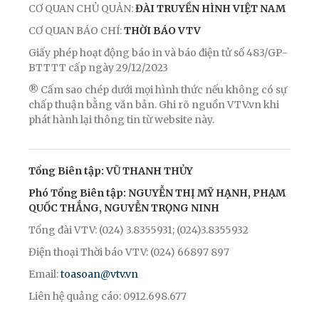
CƠ QUAN CHỦ QUẢN:
ĐÀI TRUYỀN HÌNH VIỆT NAM
CƠ QUAN BÁO CHÍ:
THỜI BÁO VTV
Giấy phép hoạt động báo in và báo điện tử số 483/GP-
BTTTT cấp ngày 29/12/2023
® Cấm sao chép dưới mọi hình thức nếu không có sự
chấp thuận bằng văn bản. Ghi rõ nguồn VTV.vn khi
phát hành lại thông tin từ website này.
Tổng Biên tập: VŨ THANH THỦY
Phó Tổng Biên tập: NGUYỄN THỊ MỸ HẠNH, PHẠM
QUỐC THẮNG, NGUYỄN TRỌNG NINH
Tổng đài VTV: (024) 3.8355931; (024)3.8355932
Điện thoại Thời báo VTV: (024) 66897 897
Email:
toasoan@vtv.vn
Liên hệ quảng cáo: 0912.698.677