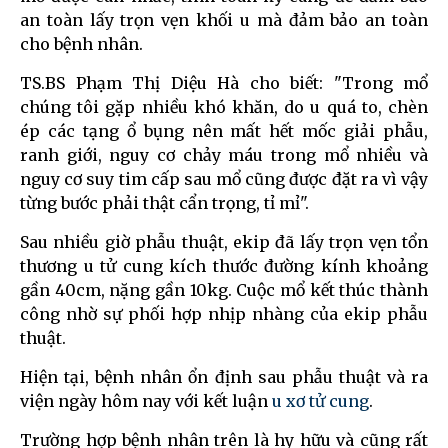
an toàn lấy trọn vẹn khối u mà đảm bảo an toàn
cho bệnh nhân.
TS.BS Phạm Thị Diệu Hà cho biết: "Trong mổ
chúng tôi gặp nhiều khó khăn, do u quá to, chèn
ép các tạng ổ bụng nên mất hết mốc giải phẫu,
ranh giới, nguy cơ chảy máu trong mổ nhiều và
nguy cơ suy tim cấp sau mổ cũng được đặt ra vì vậy
từng bước phải thật cẩn trọng, tỉ mỉ".
Sau nhiều giờ phẫu thuật, ekip đã lấy trọn vẹn tổn
thương u tử cung kích thước đường kính khoảng
gần 40cm, nặng gần 10kg. Cuộc mổ kết thúc thành
công nhờ sự phối hợp nhịp nhàng của ekip phẫu
thuật.
Hiện tại, bệnh nhân ổn định sau phẫu thuật và ra
viện ngày hôm nay với kết luận
u xơ tử cung
.
Trường hợp bệnh nhân trên là hy hữu và cũng rất