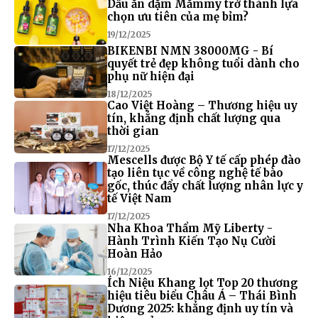
Dầu ăn dặm Mămmy trở thành lựa
chọn ưu tiên của mẹ bỉm?
19/12/2025
BIKENBI NMN 38000MG - Bí
quyết trẻ đẹp không tuổi dành cho
phụ nữ hiện đại
18/12/2025
Cao Việt Hoàng – Thương hiệu uy
tín, khẳng định chất lượng qua
thời gian
17/12/2025
Mescells được Bộ Y tế cấp phép đào
tạo liên tục về công nghệ tế bào
gốc, thúc đẩy chất lượng nhân lực y
tế Việt Nam
17/12/2025
Nha Khoa Thẩm Mỹ Liberty -
Hành Trình Kiến Tạo Nụ Cười
Hoàn Hảo
16/12/2025
Ích Niệu Khang lọt Top 20 thương
hiệu tiêu biểu Châu Á – Thái Bình
Dương 2025: khẳng định uy tín và