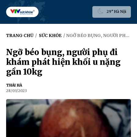
29° Hà Nội
TRANG CHỦ
/
SỨC KHỎE
/ NGỠ BÉO BỤNG, NGƯỜI PHỤ ĐI KHÁM PHÁT HIỆN KHỐI U NẶNG GẦN 10KG
Ngỡ béo bụng, người phụ đi
khám phát hiện khối u nặng
gần 10kg
THÁI HÀ
28/03/2023