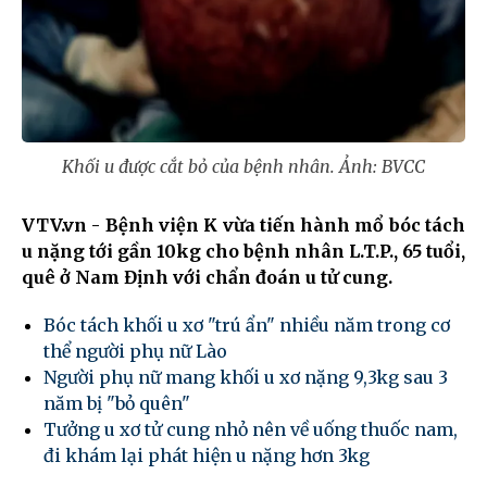
Khối u được cắt bỏ của bệnh nhân. Ảnh: BVCC
VTV.vn - Bệnh viện K vừa tiến hành mổ bóc tách
u nặng tới gần 10kg cho bệnh nhân L.T.P., 65 tuổi,
quê ở Nam Định với chẩn đoán u tử cung.
Bóc tách khối u xơ "trú ẩn" nhiều năm trong cơ
thể người phụ nữ Lào
Người phụ nữ mang khối u xơ nặng 9,3kg sau 3
năm bị "bỏ quên"
Tưởng u xơ tử cung nhỏ nên về uống thuốc nam,
đi khám lại phát hiện u nặng hơn 3kg