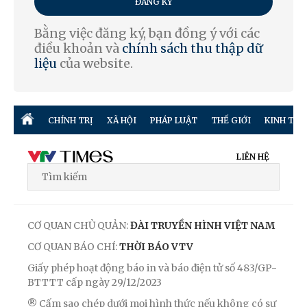
ĐĂNG KÝ
Bằng việc đăng ký, bạn đồng ý với các
điều khoản và
chính sách thu thập dữ
liệu
của website.
CHÍNH TRỊ
XÃ HỘI
PHÁP LUẬT
THẾ GIỚI
KINH TẾ
LIÊN HỆ
CƠ QUAN CHỦ QUẢN:
ĐÀI TRUYỀN HÌNH VIỆT NAM
CƠ QUAN BÁO CHÍ:
THỜI BÁO VTV
Giấy phép hoạt động báo in và báo điện tử số 483/GP-
BTTTT cấp ngày 29/12/2023
® Cấm sao chép dưới mọi hình thức nếu không có sự