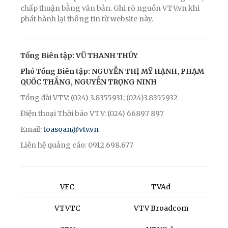
chấp thuận bằng văn bản. Ghi rõ nguồn VTV.vn khi
phát hành lại thông tin từ website này.
Tổng Biên tập: VŨ THANH THỦY
Phó Tổng Biên tập: NGUYỄN THỊ MỸ HẠNH, PHẠM
QUỐC THẮNG, NGUYỄN TRỌNG NINH
Tổng đài VTV: (024) 3.8355931; (024)3.8355932
Điện thoại Thời báo VTV: (024) 66897 897
Email:
toasoan@vtv.vn
Liên hệ quảng cáo: 0912.698.677
VFC
TVAd
VTVTC
VTV Broadcom