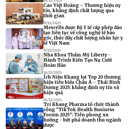
18/12/2025
Cao Việt Hoàng – Thương hiệu uy
tín, khẳng định chất lượng qua
thời gian
17/12/2025
Mescells được Bộ Y tế cấp phép đào
tạo liên tục về công nghệ tế bào
gốc, thúc đẩy chất lượng nhân lực y
tế Việt Nam
17/12/2025
Nha Khoa Thẩm Mỹ Liberty -
Hành Trình Kiến Tạo Nụ Cười
Hoàn Hảo
16/12/2025
Ích Niệu Khang lọt Top 20 thương
hiệu tiêu biểu Châu Á – Thái Bình
Dương 2025: khẳng định uy tín và
hiệu quả
16/12/2025
Trí Khang Pharma tổ chức thành
công "TikTok Health Business
Forum 2025": Tiên phong xu
hướng - bứt phá doanh thu ngành
dược