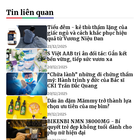
Tin liên quan
Tiểu đêm - kẻ thù thầm lặng của
giấc ngủ và cách khắc phục hiệu
quả từ Vương Niệu Đan
21/12/2025
S Việt AAB tri ân đối tác: Gắn kết
bền vững, tiếp sức vươn xa
20/12/2025
“Chữa lành” những di chứng thẩm
mỹ: Hành trình y đức của Bác sĩ
CKI Trần Đắc Quang
20/12/2025
Dầu ăn dặm Mămmy trở thành lựa
chọn ưu tiên của mẹ bỉm?
19/12/2025
BIKENBI NMN 38000MG - Bí
quyết trẻ đẹp không tuổi dành cho
phụ nữ hiện đại