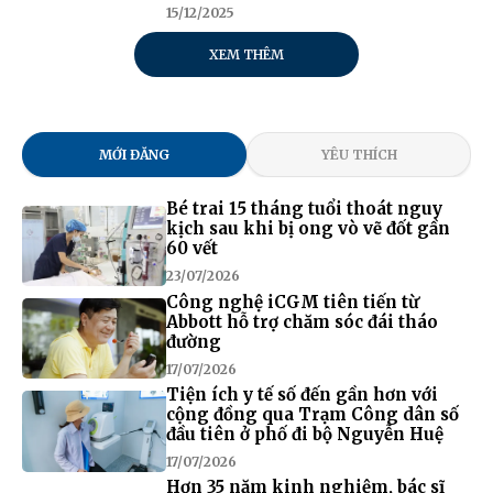
15/12/2025
XEM THÊM
MỚI ĐĂNG
YÊU THÍCH
Bé trai 15 tháng tuổi thoát nguy
kịch sau khi bị ong vò vẽ đốt gần
60 vết
23/07/2026
Công nghệ iCGM tiên tiến từ
Abbott hỗ trợ chăm sóc đái tháo
đường
17/07/2026
Tiện ích y tế số đến gần hơn với
cộng đồng qua Trạm Công dân số
đầu tiên ở phố đi bộ Nguyễn Huệ
17/07/2026
Hơn 35 năm kinh nghiệm, bác sĩ