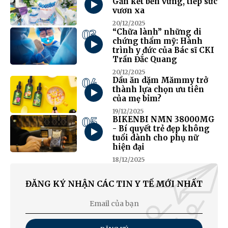
Gắn kết bền vững, tiếp sức
vươn xa
20/12/2025
03
“Chữa lành” những di
chứng thẩm mỹ: Hành
trình y đức của Bác sĩ CKI
Trần Đắc Quang
20/12/2025
04
Dầu ăn dặm Mămmy trở
thành lựa chọn ưu tiên
của mẹ bỉm?
19/12/2025
05
BIKENBI NMN 38000MG
- Bí quyết trẻ đẹp không
tuổi dành cho phụ nữ
hiện đại
18/12/2025
ĐĂNG KÝ NHẬN CÁC TIN Y TẾ MỚI NHẤT