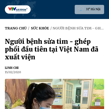
31° Hà Nội
TRANG CHỦ
/
SỨC KHỎE
/ NGƯỜI BỆNH SỬA TIM - GHÉP PHỔI ĐẦU TIÊN TẠI VIỆT NAM ĐÃ XUẤT VIỆN
Người bệnh sửa tim - ghép
phổi đầu tiên tại Việt Nam đã
xuất viện
LINH CHI
15/02/2020