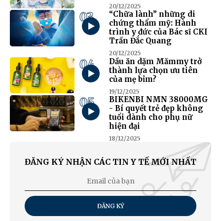
20/12/2025
03
“Chữa lành” những di
chứng thẩm mỹ: Hành
trình y đức của Bác sĩ CKI
Trần Đắc Quang
20/12/2025
04
Dầu ăn dặm Mămmy trở
thành lựa chọn ưu tiên
của mẹ bỉm?
19/12/2025
05
BIKENBI NMN 38000MG
- Bí quyết trẻ đẹp không
tuổi dành cho phụ nữ
hiện đại
18/12/2025
ĐĂNG KÝ NHẬN CÁC TIN Y TẾ MỚI NHẤT
ĐĂNG KÝ