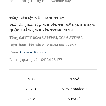
phát hành lại thông tin từ website này.
Tổng Biên tập: VŨ THANH THỦY
Phó Tổng Biên tập: NGUYỄN THỊ MỸ HẠNH, PHẠM
QUỐC THẮNG, NGUYỄN TRỌNG NINH
Tổng đài VTV: (024) 3.8355931; (024)3.8355932
Điện thoại Thời báo VTV: (024) 66897 897
Email:
toasoan@vtv.vn
Liên hệ quảng cáo: 0912.698.677
VFC
TVAd
VTVTC
VTV Broadcom
CTV
VTVCab