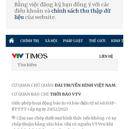
Bằng việc đăng ký, bạn đồng ý với các
điều khoản và
chính sách thu thập dữ
liệu
của website.
CHÍNH TRỊ
XÃ HỘI
PHÁP LUẬT
THẾ GIỚI
KINH TẾ
LIÊN HỆ
CƠ QUAN CHỦ QUẢN:
ĐÀI TRUYỀN HÌNH VIỆT NAM
CƠ QUAN BÁO CHÍ:
THỜI BÁO VTV
Giấy phép hoạt động báo in và báo điện tử số 483/GP-
BTTTT cấp ngày 29/12/2023
® Cấm sao chép dưới mọi hình thức nếu không có sự
chấp thuận bằng văn bản. Ghi rõ nguồn VTV.vn khi