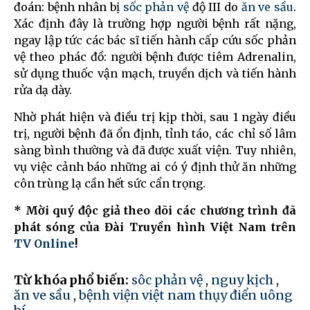
đoán: bệnh nhân bị
sốc phản vệ
độ III do
ăn ve sầu
.
Xác định đây là trường hợp người bệnh rất nặng,
ngay lập tức các bác sĩ tiến hành cấp cứu sốc phản
vệ theo phác đồ: người bệnh được tiêm Adrenalin,
sử dụng thuốc vận mạch, truyền dịch và tiến hành
rửa dạ dày.
Nhờ phát hiện và điều trị kịp thời, sau 1 ngày điều
trị, người bệnh đã ổn định, tỉnh táo, các chỉ số lâm
sàng bình thường và đã được xuất viện. Tuy nhiên,
vụ việc cảnh báo những ai có ý định thử ăn những
côn trùng lạ cần hết sức cẩn trọng.
* Mời quý độc giả theo dõi các chương trình đã
phát sóng của Đài Truyền hình Việt Nam trên
TV Online
!
Từ khóa phổ biến:
sôc phản vệ
,
nguy kịch
,
ăn ve sầu
,
bệnh viện việt nam thụy điển uông