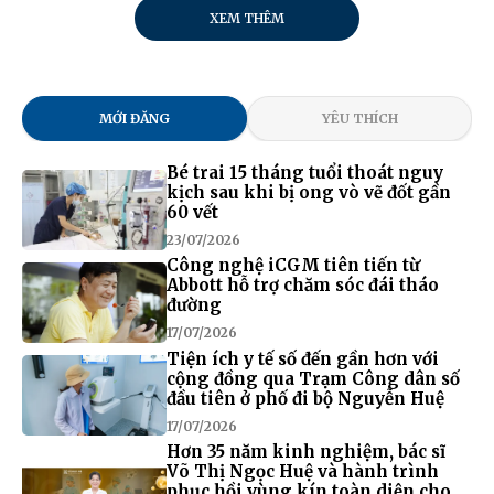
XEM THÊM
MỚI ĐĂNG
YÊU THÍCH
Bé trai 15 tháng tuổi thoát nguy
kịch sau khi bị ong vò vẽ đốt gần
60 vết
23/07/2026
Công nghệ iCGM tiên tiến từ
Abbott hỗ trợ chăm sóc đái tháo
đường
17/07/2026
Tiện ích y tế số đến gần hơn với
cộng đồng qua Trạm Công dân số
đầu tiên ở phố đi bộ Nguyễn Huệ
17/07/2026
Hơn 35 năm kinh nghiệm, bác sĩ
Võ Thị Ngọc Huệ và hành trình
phục hồi vùng kín toàn diện cho