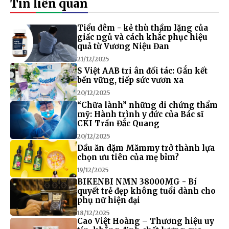
Tin liên quan
Tiểu đêm - kẻ thù thầm lặng của
giấc ngủ và cách khắc phục hiệu
quả từ Vương Niệu Đan
21/12/2025
S Việt AAB tri ân đối tác: Gắn kết
bền vững, tiếp sức vươn xa
20/12/2025
“Chữa lành” những di chứng thẩm
mỹ: Hành trình y đức của Bác sĩ
CKI Trần Đắc Quang
20/12/2025
Dầu ăn dặm Mămmy trở thành lựa
chọn ưu tiên của mẹ bỉm?
19/12/2025
BIKENBI NMN 38000MG - Bí
quyết trẻ đẹp không tuổi dành cho
phụ nữ hiện đại
18/12/2025
Cao Việt Hoàng – Thương hiệu uy