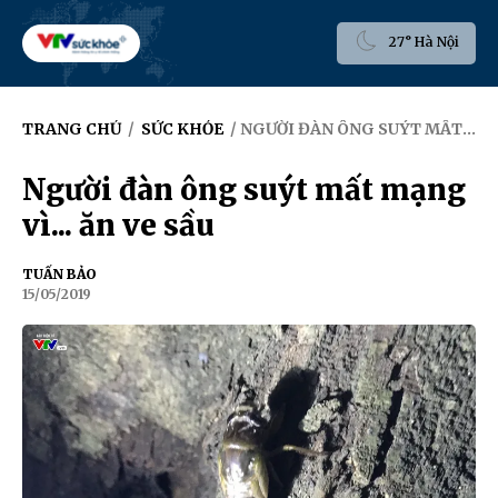
27° Hà Nội
TRANG CHỦ
/
SỨC KHỎE
/ NGƯỜI ĐÀN ÔNG SUÝT MẤT MẠNG VÌ... ĂN VE SẦU
Người đàn ông suýt mất mạng
vì... ăn ve sầu
TUẤN BẢO
15/05/2019