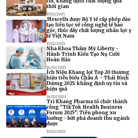
tín, khẳng định chất lượng qua
thời gian
17/12/2025
Mescells được Bộ Y tế cấp phép đào
tạo liên tục về công nghệ tế bào
gốc, thúc đẩy chất lượng nhân lực y
tế Việt Nam
17/12/2025
Nha Khoa Thẩm Mỹ Liberty -
Hành Trình Kiến Tạo Nụ Cười
Hoàn Hảo
16/12/2025
Ích Niệu Khang lọt Top 20 thương
hiệu tiêu biểu Châu Á – Thái Bình
Dương 2025: khẳng định uy tín và
hiệu quả
16/12/2025
Trí Khang Pharma tổ chức thành
công "TikTok Health Business
Forum 2025": Tiên phong xu
hướng - bứt phá doanh thu ngành
dược
15/12/2025