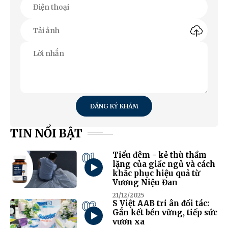
ĐĂNG KÝ KHÁM
TIN NỔI BẬT
01
Tiểu đêm - kẻ thù thầm
lặng của giấc ngủ và cách
khắc phục hiệu quả từ
Vương Niệu Đan
21/12/2025
02
S Việt AAB tri ân đối tác:
Gắn kết bền vững, tiếp sức
vươn xa