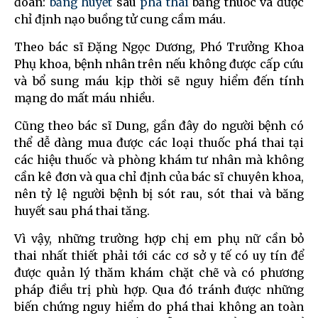
đoán:
băng huyết
sau
phá thai
bằng thuốc và được
chỉ định nạo buồng tử cung cầm máu.
Theo bác sĩ Đặng Ngọc Dương, Phó Trưởng Khoa
Phụ khoa, bệnh nhân trên nếu không được cấp cứu
và bổ sung máu kịp thời sẽ nguy hiểm đến tính
mạng do mất máu nhiều.
Cũng theo bác sĩ Dung, gần đây do người bệnh có
thể dễ dàng mua được các loại thuốc phá thai tại
các hiệu thuốc và phòng khám tư nhân mà không
cần kê đơn và qua chỉ định của bác sĩ chuyên khoa,
nên tỷ lệ người bệnh bị sót rau, sót thai và băng
huyết sau phá thai tăng.
Vì vậy, những trường hợp chị em phụ nữ cần bỏ
thai nhất thiết phải tới các cơ sở y tế có uy tín để
được quản lý thăm khám chặt chẽ và có phương
pháp điều trị phù hợp. Qua đó tránh được những
biến chứng nguy hiểm do phá thai không an toàn