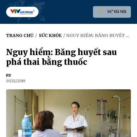
36° Hà Nội
TRANG CHỦ
/
SỨC KHỎE
/ NGUY HIỂM: BĂNG HUYẾT SAU PHÁ THAI BẰNG THUỐC
Nguy hiểm: Băng huyết sau
phá thai bằng thuốc
P.V
03/12/2019