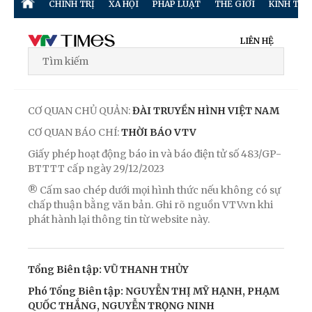
CHÍNH TRỊ
XÃ HỘI
PHÁP LUẬT
THẾ GIỚI
KINH TẾ
LIÊN HỆ
CƠ QUAN CHỦ QUẢN:
ĐÀI TRUYỀN HÌNH VIỆT NAM
CƠ QUAN BÁO CHÍ:
THỜI BÁO VTV
Giấy phép hoạt động báo in và báo điện tử số 483/GP-
BTTTT cấp ngày 29/12/2023
® Cấm sao chép dưới mọi hình thức nếu không có sự
chấp thuận bằng văn bản. Ghi rõ nguồn VTV.vn khi
phát hành lại thông tin từ website này.
Tổng Biên tập: VŨ THANH THỦY
Phó Tổng Biên tập: NGUYỄN THỊ MỸ HẠNH, PHẠM
QUỐC THẮNG, NGUYỄN TRỌNG NINH