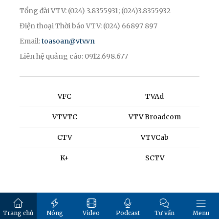
Tổng đài VTV: (024) 3.8355931; (024)3.8355932
Điện thoại Thời báo VTV: (024) 66897 897
Email:
toasoan@vtv.vn
Liên hệ quảng cáo: 0912.698.677
VFC
TVAd
VTVTC
VTV Broadcom
CTV
VTVCab
K+
SCTV
Trang chủ
Nóng
Video
Podcast
Tư vấn
Menu