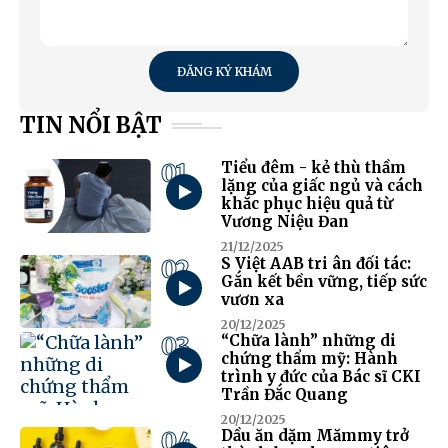
ĐĂNG KÝ KHÁM
TIN NỔI BẬT
01
Tiểu đêm - kẻ thù thầm
lặng của giấc ngủ và cách
khắc phục hiệu quả từ
Vương Niệu Đan
21/12/2025
02
S Việt AAB tri ân đối tác:
Gắn kết bền vững, tiếp sức
vươn xa
20/12/2025
03
“Chữa lành” những di
chứng thẩm mỹ: Hành
trình y đức của Bác sĩ CKI
Trần Đắc Quang
20/12/2025
04
Dầu ăn dặm Mămmy trở