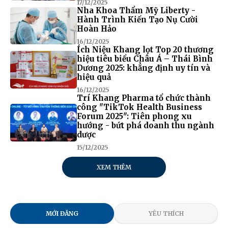
17/12/2025
Nha Khoa Thẩm Mỹ Liberty -
Hành Trình Kiến Tạo Nụ Cười
Hoàn Hảo
16/12/2025
Ích Niệu Khang lọt Top 20 thương
hiệu tiêu biểu Châu Á – Thái Bình
Dương 2025: khẳng định uy tín và
hiệu quả
16/12/2025
Trí Khang Pharma tổ chức thành
công "TikTok Health Business
Forum 2025": Tiên phong xu
hướng - bứt phá doanh thu ngành
dược
15/12/2025
XEM THÊM
MỚI ĐĂNG
YÊU THÍCH