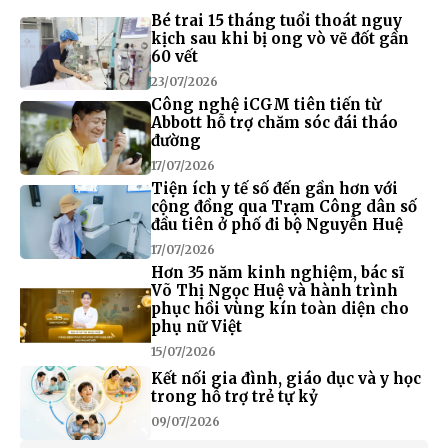
Bé trai 15 tháng tuổi thoát nguy
kịch sau khi bị ong vò vẽ đốt gần
60 vết
23/07/2026
Công nghệ iCGM tiên tiến từ
Abbott hỗ trợ chăm sóc đái tháo
đường
17/07/2026
Tiện ích y tế số đến gần hơn với
cộng đồng qua Trạm Công dân số
đầu tiên ở phố đi bộ Nguyễn Huệ
17/07/2026
Hơn 35 năm kinh nghiệm, bác sĩ
Võ Thị Ngọc Huệ và hành trình
phục hồi vùng kín toàn diện cho
phụ nữ Việt
15/07/2026
Kết nối gia đình, giáo dục và y học
trong hỗ trợ trẻ tự kỷ
09/07/2026