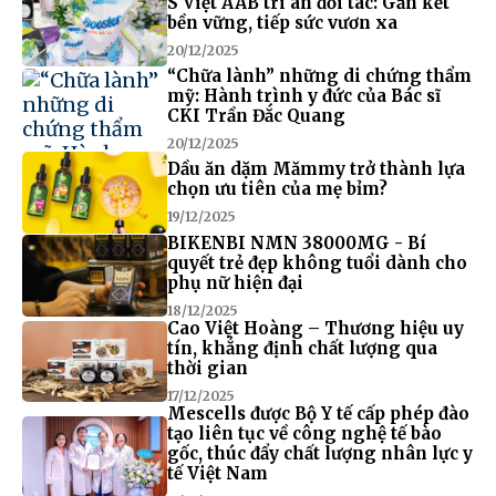
S Việt AAB tri ân đối tác: Gắn kết
bền vững, tiếp sức vươn xa
20/12/2025
“Chữa lành” những di chứng thẩm
mỹ: Hành trình y đức của Bác sĩ
CKI Trần Đắc Quang
20/12/2025
Dầu ăn dặm Mămmy trở thành lựa
chọn ưu tiên của mẹ bỉm?
19/12/2025
BIKENBI NMN 38000MG - Bí
quyết trẻ đẹp không tuổi dành cho
phụ nữ hiện đại
18/12/2025
Cao Việt Hoàng – Thương hiệu uy
tín, khẳng định chất lượng qua
thời gian
17/12/2025
Mescells được Bộ Y tế cấp phép đào
tạo liên tục về công nghệ tế bào
gốc, thúc đẩy chất lượng nhân lực y
tế Việt Nam