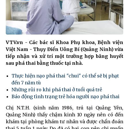
VTV.vn - Các bác sĩ Khoa Phụ khoa, Bệnh viện
Việt Nam - Thụy Điển Uông Bí (Quảng Ninh) vừa
tiếp nhận và xử trí một trường hợp băng huyết
sau phá thai bằng thuốc tại nhà.
Thực hiện nạo phá thai "chui" có thể sẽ bị phạt
đến 7 năm tù
Những rủi ro khi phá thai ở tuổi quá trẻ
Báo động tình trạng trẻ hóa người nạo phá thai
Chị N.T.H. (sinh năm 1986, trú tại Quảng Yên,
Quảng Ninh) thấy chậm kinh 10 ngày nên có đến
khám tại phòng khám tư nhân và được chẩn đoán
thai 5 tuần 1 ngày. Do đã có hai con nên chị muốn