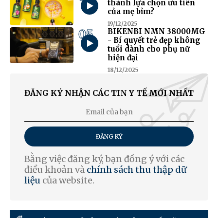
thành lựa chọn ưu tiên
của mẹ bỉm?
19/12/2025
05
BIKENBI NMN 38000MG
- Bí quyết trẻ đẹp không
tuổi dành cho phụ nữ
hiện đại
18/12/2025
ĐĂNG KÝ NHẬN CÁC TIN Y TẾ MỚI NHẤT
ĐĂNG KÝ
Bằng việc đăng ký, bạn đồng ý với các
điều khoản và
chính sách thu thập dữ
liệu
của website.