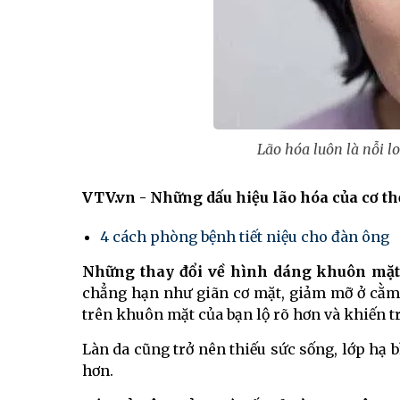
Lão hóa luôn là nỗi l
VTV.vn - Những dấu hiệu lão hóa của cơ thể
4 cách phòng bệnh tiết niệu cho đàn ông
Những thay đổi về hình dáng khuôn mặ
chẳng hạn như giãn cơ mặt, giảm mỡ ở cằm 
trên khuôn mặt của bạn lộ rõ ​​hơn và khiến 
Làn da cũng trở nên thiếu sức sống, lớp hạ 
hơn.