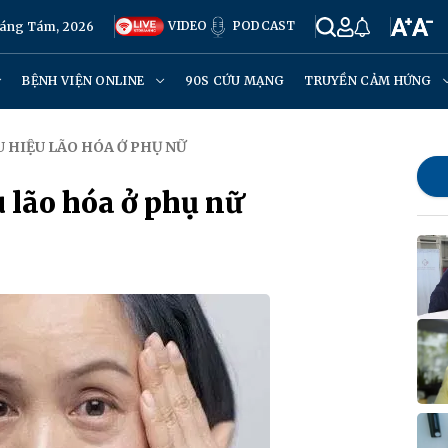
VIDEO
PODCAST
háng Tám, 2026
BỆNH VIỆN ONLINE
90S CỨU MẠNG
TRUYỀN CẢM HỨNG
U HIỆU LÃO HÓA Ở PHỤ NỮ
 lão hóa ở phụ nữ