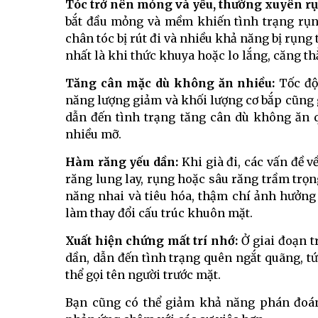
Tóc trở nên mỏng và yếu, thường xuyên rụ
bắt đầu mỏng và mềm khiến tình trạng rụn
chân tóc bị rút đi và nhiều khả năng bị rụng 
nhất là khi thức khuya hoặc lo lắng, căng th
Tăng cân mặc dù không ăn nhiều:
Tốc độ
năng lượng giảm và khối lượng cơ bắp cũng g
dẫn đến tình trạng tăng cân dù không ăn qu
nhiều mỡ.
Hàm răng yếu dần:
Khi già đi, các vấn đề v
răng lung lay, rụng hoặc sâu răng trầm trọ
năng nhai và tiêu hóa, thậm chí ảnh hưởng
làm thay đổi cấu trúc khuôn mặt.
Xuất hiện chứng mất trí nhớ:
Ở giai đoạn t
dần, dẫn đến tình trạng quên ngắt quãng, tứ
thể gọi tên người trước mặt.
Bạn cũng có thể giảm khả năng phán đoán