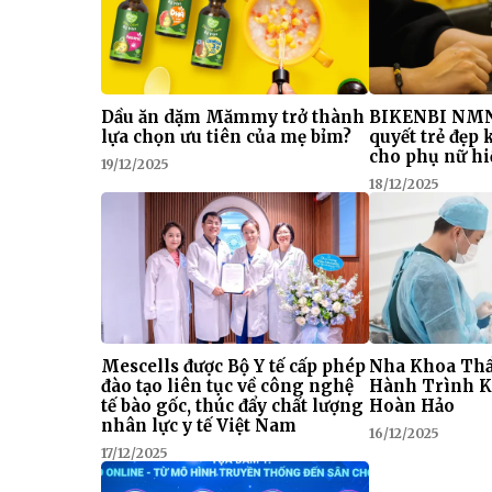
Dầu ăn dặm Mămmy trở thành
BIKENBI NMN
lựa chọn ưu tiên của mẹ bỉm?
quyết trẻ đẹp
cho phụ nữ hi
19/12/2025
18/12/2025
Mescells được Bộ Y tế cấp phép
Nha Khoa Thẩ
đào tạo liên tục về công nghệ
Hành Trình K
tế bào gốc, thúc đẩy chất lượng
Hoàn Hảo
nhân lực y tế Việt Nam
16/12/2025
17/12/2025