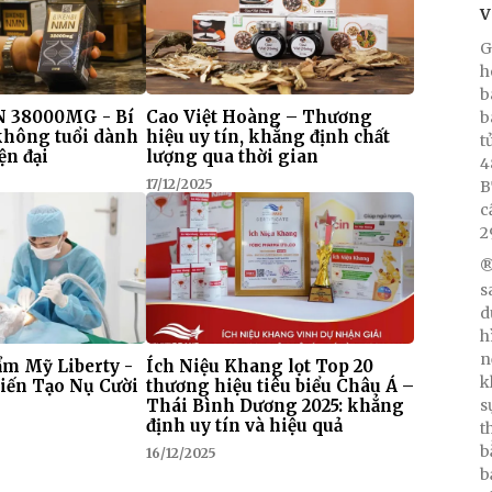
V
G
h
b
 38000MG - Bí
Cao Việt Hoàng – Thương
b
 không tuổi dành
hiệu uy tín, khẳng định chất
t
ện đại
lượng qua thời gian
4
17/12/2025
B
c
2
®
s
d
h
n
m Mỹ Liberty -
Ích Niệu Khang lọt Top 20
k
iến Tạo Nụ Cười
thương hiệu tiêu biểu Châu Á –
Thái Bình Dương 2025: khẳng
s
định uy tín và hiệu quả
t
b
16/12/2025
b