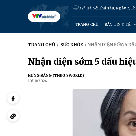
32° Hà Nội
Thứ sáu, Ngày 7, T
TRANG CHỦ
BẢN TIN Y TẾ
TRANG CHỦ
/
SỨC KHỎE
/ NHẬN DIỆN SỚM 5 DẤ
Nhận diện sớm 5 dấu hiệu
HƯNG ĐĂNG (THEO 8WORLD)
10/10/2024