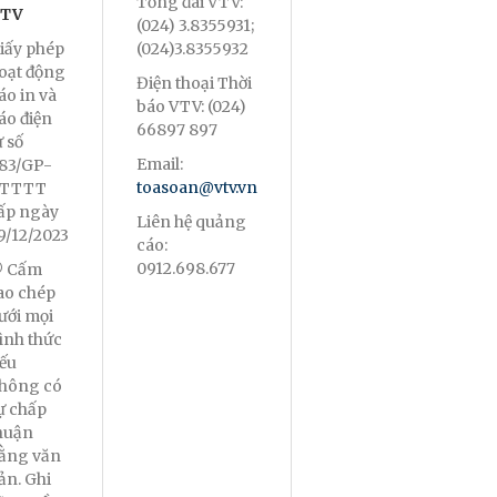
Tổng đài VTV:
TV
(024) 3.8355931;
iấy phép
(024)3.8355932
oạt động
Điện thoại Thời
áo in và
báo VTV: (024)
áo điện
66897 897
ử số
Email:
83/GP-
toasoan@vtv.vn
TTTT
ấp ngày
Liên hệ quảng
9/12/2023
cáo:
0912.698.677
 Cấm
ao chép
ưới mọi
ình thức
ếu
hông có
ự chấp
huận
ằng văn
ản. Ghi