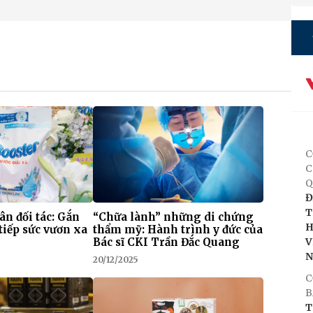
C
C
Q
Đ
T
 ân đối tác: Gắn
“Chữa lành” những di chứng
H
tiếp sức vươn xa
thẩm mỹ: Hành trình y đức của
Bác sĩ CKI Trần Đắc Quang
V
20/12/2025
C
B
T