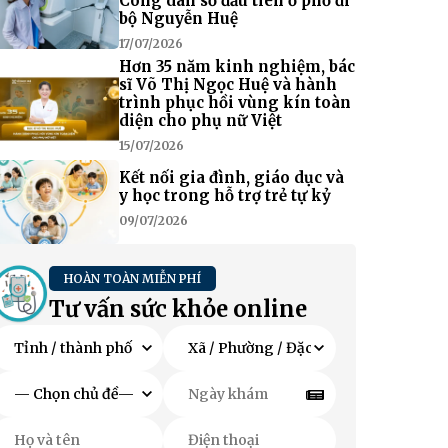
Công dân số đầu tiên ở phố đi
bộ Nguyễn Huệ
17/07/2026
Hơn 35 năm kinh nghiệm, bác
sĩ Võ Thị Ngọc Huệ và hành
trình phục hồi vùng kín toàn
diện cho phụ nữ Việt
15/07/2026
Kết nối gia đình, giáo dục và
y học trong hỗ trợ trẻ tự kỷ
09/07/2026
HOÀN TOÀN MIỄN PHÍ
Tư vấn sức khỏe online