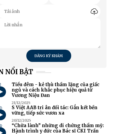
ĐĂNG KÝ KHÁM
N NỔI BẬT
1
Tiểu đêm - kẻ thù thầm lặng của giấc
ngủ và cách khắc phục hiệu quả từ
Vương Niệu Đan
21/12/2025
2
S Việt AAB tri ân đối tác: Gắn kết bền
vững, tiếp sức vươn xa
20/12/2025
3
“Chữa lành” những di chứng thẩm mỹ:
Hành trình y đức của Bác sĩ CKI Trần