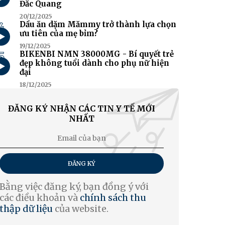
Đắc Quang
20/12/2025
4
Dầu ăn dặm Mămmy trở thành lựa chọn
ưu tiên của mẹ bỉm?
19/12/2025
5
BIKENBI NMN 38000MG - Bí quyết trẻ
đẹp không tuổi dành cho phụ nữ hiện
đại
18/12/2025
ĐĂNG KÝ NHẬN CÁC TIN Y TẾ MỚI
NHẤT
ĐĂNG KÝ
Bằng việc đăng ký, bạn đồng ý với
các điều khoản và
chính sách thu
thập dữ liệu
của website.