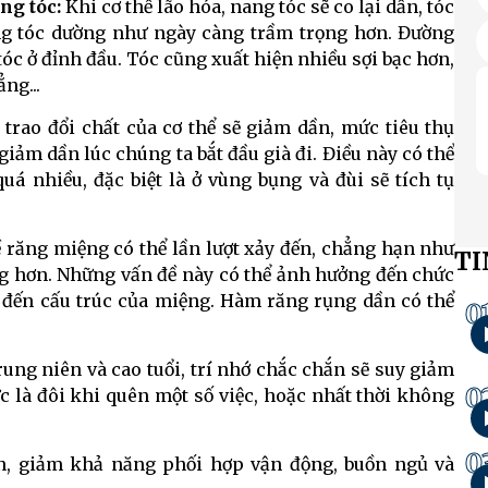
ng tóc:
Khi cơ thể lão hóa, nang tóc sẽ co lại dần, tóc
g tóc dường như ngày càng trầm trọng hơn. Đường
tóc ở đỉnh đầu. Tóc cũng xuất hiện nhiều sợi bạc hơn,
ẳng...
 trao đổi chất của cơ thể sẽ giảm dần, mức tiêu thụ
iảm dần lúc chúng ta bắt đầu già đi. Điều này có thể
á nhiều, đặc biệt là ở vùng bụng và đùi sẽ tích tụ
ề răng miệng có thể lần lượt xảy đến, chẳng hạn như
TI
ng hơn. Những vấn đề này có thể ảnh hưởng đến chức
 đến cấu trúc của miệng. Hàm răng rụng dần có thể
0
rung niên và cao tuổi, trí nhớ chắc chắn sẽ suy giảm
0
c là đôi khi quên một số việc, hoặc nhất thời không
0
, giảm khả năng phối hợp vận động, buồn ngủ và