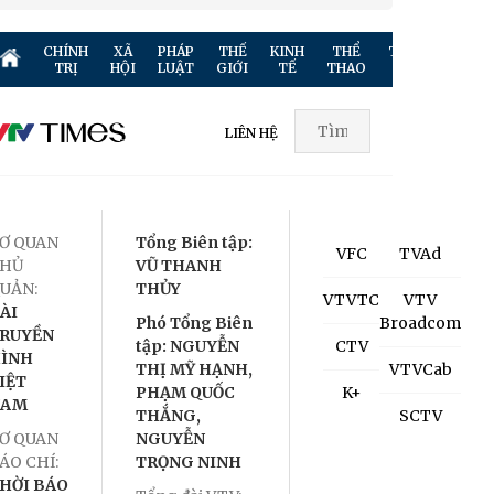
CHÍNH
XÃ
PHÁP
THẾ
KINH
THỂ
TRUYỀN
GIẢ
TRỊ
HỘI
LUẬT
GIỚI
TẾ
THAO
HÌNH
TR
LIÊN HỆ
Ơ QUAN
Tổng Biên tập:
VFC
TVAd
HỦ
VŨ THANH
UẢN:
THỦY
VTVTC
VTV
ÀI
Phó Tổng Biên
Broadcom
RUYỀN
tập: NGUYỄN
CTV
ÌNH
THỊ MỸ HẠNH,
VTVCab
IỆT
PHẠM QUỐC
K+
NAM
THẮNG,
SCTV
Ơ QUAN
NGUYỄN
ÁO CHÍ:
TRỌNG NINH
HỜI BÁO