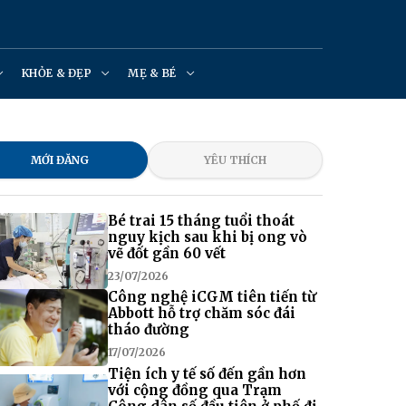
KHỎE & ĐẸP
MẸ & BÉ
MỚI ĐĂNG
YÊU THÍCH
Bé trai 15 tháng tuổi thoát
nguy kịch sau khi bị ong vò
vẽ đốt gần 60 vết
23/07/2026
Công nghệ iCGM tiên tiến từ
Abbott hỗ trợ chăm sóc đái
tháo đường
17/07/2026
Tiện ích y tế số đến gần hơn
với cộng đồng qua Trạm