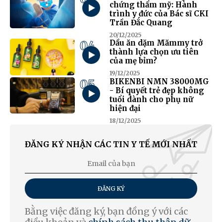
chứng thẩm mỹ: Hành
trình y đức của Bác sĩ CKI
Trần Đắc Quang
20/12/2025
04
Dầu ăn dặm Mămmy trở
thành lựa chọn ưu tiên
của mẹ bỉm?
19/12/2025
05
BIKENBI NMN 38000MG
- Bí quyết trẻ đẹp không
tuổi dành cho phụ nữ
hiện đại
18/12/2025
ĐĂNG KÝ NHẬN CÁC TIN Y TẾ MỚI NHẤT
ĐĂNG KÝ
Bằng việc đăng ký, bạn đồng ý với các