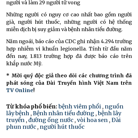
người và làm 29 người tử vong
Những người có nguy cơ cao nhất bao gồm người
già, người hút thuốc, những người có hệ thống
miễn dịch bị suy giảm và bệnh nhân tiểu đường.
Năm ngoái, báo cáo của CDC ghi nhận 4.294 trường
hợp nhiễm vi khuẩn legionella. Tính từ đầu năm
đến nay, 1.813 trường hợp đã được báo cáo trên
khắp nước Mỹ.
* Mời quý độc giả theo dõi các chương trình đã
phát sóng của Đài Truyền hình Việt Nam trên
TV Online
!
Từ khóa phổ biến:
bệnh viêm phổi
,
nguồn
lây bệnh
,
Bệnh nhân tiểu đường
,
bệnh lây
truyền
,
đường ống nước
,
vòi hoa sen
,
Đài
phun nước
,
người hút thuốc