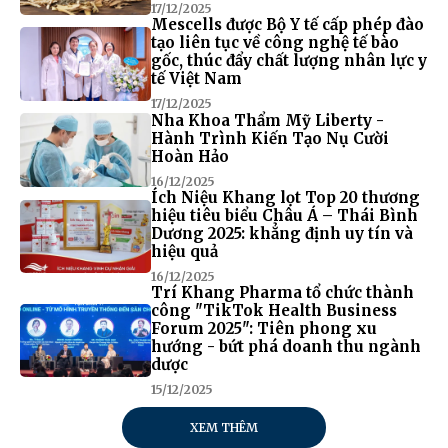
17/12/2025
Mescells được Bộ Y tế cấp phép đào
tạo liên tục về công nghệ tế bào
gốc, thúc đẩy chất lượng nhân lực y
tế Việt Nam
17/12/2025
Nha Khoa Thẩm Mỹ Liberty -
Hành Trình Kiến Tạo Nụ Cười
Hoàn Hảo
16/12/2025
Ích Niệu Khang lọt Top 20 thương
hiệu tiêu biểu Châu Á – Thái Bình
Dương 2025: khẳng định uy tín và
hiệu quả
16/12/2025
Trí Khang Pharma tổ chức thành
công "TikTok Health Business
Forum 2025": Tiên phong xu
hướng - bứt phá doanh thu ngành
dược
15/12/2025
XEM THÊM