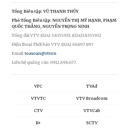
Tổng Biên tập: VŨ THANH THỦY
Phó Tổng Biên tập: NGUYỄN THỊ MỸ HẠNH, PHẠM
QUỐC THẮNG, NGUYỄN TRỌNG NINH
Tổng đài VTV: (024) 3.8355931; (024)3.8355932
Điện thoại Thời báo VTV: (024) 66897 897
Email:
toasoan@vtv.vn
Liên hệ quảng cáo: 0912.698.677
VFC
TVAd
VTVTC
VTV Broadcom
CTV
VTVCab
K+
SCTV