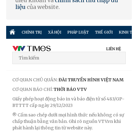
điều khoản và
chính sách thu thập dữ
liệu
của website.
CHÍNH TRỊ
XÃ HỘI
PHÁP LUẬT
THẾ GIỚI
KINH TẾ
LIÊN HỆ
CƠ QUAN CHỦ QUẢN:
ĐÀI TRUYỀN HÌNH VIỆT NAM
CƠ QUAN BÁO CHÍ:
THỜI BÁO VTV
Giấy phép hoạt động báo in và báo điện tử số 483/GP-
BTTTT cấp ngày 29/12/2023
® Cấm sao chép dưới mọi hình thức nếu không có sự
chấp thuận bằng văn bản. Ghi rõ nguồn VTV.vn khi
phát hành lại thông tin từ website này.