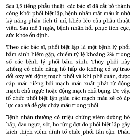
Sau 1,5 tiếng phẫu thuật, các bác sĩ đã cắt bỏ thành
công khối phổi biệt lập, bệnh nhân mất máu ít nhờ
kỹ năng phẫu tích tỉ mỉ, khéo léo của phẫu thuật
viên. Sau mổ 1 ngày, bệnh nhân hồi phục tích cực,
sức khỏe ổn định.
Theo các bác sĩ, phổi biệt lập là một bệnh lý phổi
bẩm sinh hiếm gặp, chiếm tỷ lệ khoảng 2% trong
số các bệnh lý phổi bẩm sinh. Thùy phổi này
không có chức năng hô hấp do không có sự trao
đổi oxy với động mạch phổi và khí phế quản, được
cấp máu riêng bởi mạch máu xuất phát từ động
mạch chủ ngực hoặc động mạch chủ bụng. Do vậy,
tổ chức phổi biệt lập giàu các mạch máu sẽ có áp
lực cao và dễ gây chảy máu trong phổi.
Bệnh nhân thường có triệu chứng viêm đường hô
hấp, đau ngực, sốt, ho từng đợt do phổi biệt lập gây
kích thích viêm dính tổ chức phổi lân cận. Phẫu