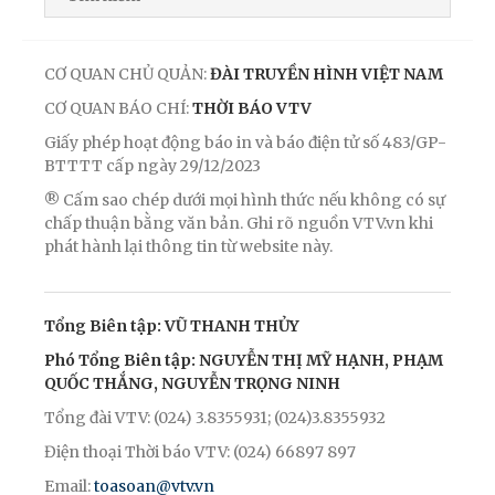
CƠ QUAN CHỦ QUẢN:
ĐÀI TRUYỀN HÌNH VIỆT NAM
CƠ QUAN BÁO CHÍ:
THỜI BÁO VTV
Giấy phép hoạt động báo in và báo điện tử số 483/GP-
BTTTT cấp ngày 29/12/2023
® Cấm sao chép dưới mọi hình thức nếu không có sự
chấp thuận bằng văn bản. Ghi rõ nguồn VTV.vn khi
phát hành lại thông tin từ website này.
Tổng Biên tập: VŨ THANH THỦY
Phó Tổng Biên tập: NGUYỄN THỊ MỸ HẠNH, PHẠM
QUỐC THẮNG, NGUYỄN TRỌNG NINH
Tổng đài VTV: (024) 3.8355931; (024)3.8355932
Điện thoại Thời báo VTV: (024) 66897 897
Email:
toasoan@vtv.vn