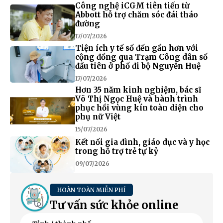
Công nghệ iCGM tiên tiến từ
Abbott hỗ trợ chăm sóc đái tháo
đường
17/07/2026
Tiện ích y tế số đến gần hơn với
cộng đồng qua Trạm Công dân số
đầu tiên ở phố đi bộ Nguyễn Huệ
17/07/2026
Hơn 35 năm kinh nghiệm, bác sĩ
Võ Thị Ngọc Huệ và hành trình
phục hồi vùng kín toàn diện cho
phụ nữ Việt
15/07/2026
Kết nối gia đình, giáo dục và y học
trong hỗ trợ trẻ tự kỷ
09/07/2026
HOÀN TOÀN MIỄN PHÍ
Tư vấn sức khỏe online