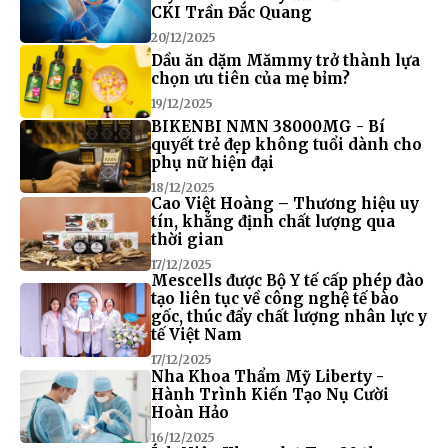
CKI Trần Đắc Quang
20/12/2025
Dầu ăn dặm Mămmy trở thành lựa
chọn ưu tiên của mẹ bỉm?
19/12/2025
BIKENBI NMN 38000MG - Bí
quyết trẻ đẹp không tuổi dành cho
phụ nữ hiện đại
18/12/2025
Cao Việt Hoàng – Thương hiệu uy
tín, khẳng định chất lượng qua
thời gian
17/12/2025
Mescells được Bộ Y tế cấp phép đào
tạo liên tục về công nghệ tế bào
gốc, thúc đẩy chất lượng nhân lực y
tế Việt Nam
17/12/2025
Nha Khoa Thẩm Mỹ Liberty -
Hành Trình Kiến Tạo Nụ Cười
Hoàn Hảo
16/12/2025