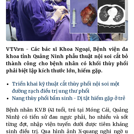
VTV.vn - Các bác sĩ Khoa Ngoại, Bệnh viện đa
khoa tỉnh Quảng Ninh phẫu thuật nội soi cắt bỏ
thành công cho bệnh nhân có khối thùy phổi
phải biệt lập kích thước lớn, hiếm gặp.
Triển khai kỹ thuật cắt thùy phổi nội soi một
đường rạch điều trị ung thư phổi
Nang thùy phổi bẩm sinh - Dị tật hiếm gặp ở trẻ
Bệnh nhân K.V.B (41 tuổi, trú tại Móng Cái, Quảng
Ninh) có tiền sử đau ngực phải, ho nhiều và sốt
từng đợt, nhập viện tuyến dưới được tiêm kháng
sinh điều trị. Qua hình ảnh X-quang nghi ngờ u