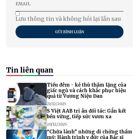
Lưu thông tin và không hỏi lại lần sau
GỬI BÌNH LUẬN
Tin liên quan
Tiểu đêm - kẻ thù thầm lặng của
giấc ngủ và cách khắc phục hiệu
quả từ Vương Niệu Đan
21/12/2025
S Việt AAB tri ân đối tác: Gắn kết
bền vững, tiếp sức vươn xa
20/12/2025
“Chữa lành” những di chứng thẩm
mỹ: Hành trình y đức của Bác sĩ