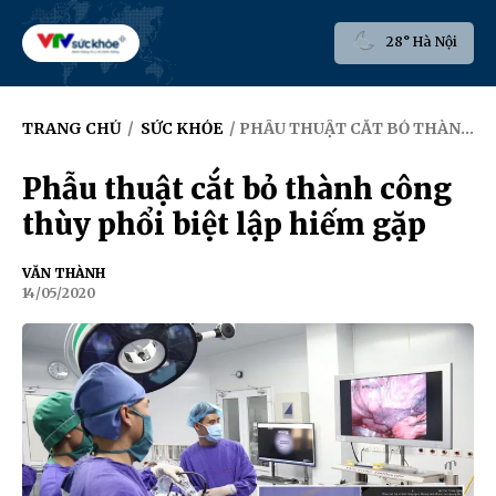
28° Hà Nội
TRANG CHỦ
/
SỨC KHỎE
/ PHẪU THUẬT CẮT BỎ THÀNH CÔNG THÙY PHỔI BIỆT LẬP HIẾM GẶP
Phẫu thuật cắt bỏ thành công
thùy phổi biệt lập hiếm gặp
VĂN THÀNH
14/05/2020