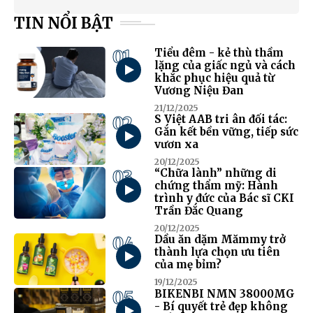
TIN NỔI BẬT
01
Tiểu đêm - kẻ thù thầm
lặng của giấc ngủ và cách
khắc phục hiệu quả từ
Vương Niệu Đan
21/12/2025
02
S Việt AAB tri ân đối tác:
Gắn kết bền vững, tiếp sức
vươn xa
20/12/2025
03
“Chữa lành” những di
chứng thẩm mỹ: Hành
trình y đức của Bác sĩ CKI
Trần Đắc Quang
20/12/2025
04
Dầu ăn dặm Mămmy trở
thành lựa chọn ưu tiên
của mẹ bỉm?
19/12/2025
05
BIKENBI NMN 38000MG
- Bí quyết trẻ đẹp không