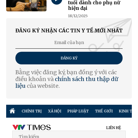
tuổi dành cho phụ nữ
hiện đại
18/12/2025
ĐĂNG KÝ NHẬN CÁC TIN Y TẾ MỚI NHẤT
ĐĂNG KÝ
Bằng việc đăng ký, bạn đồng ý với các
điều khoản và
chính sách thu thập dữ
liệu
của website.
CHÍNH TRỊ
XÃ HỘI
PHÁP LUẬT
THẾ GIỚI
KINH TẾ
LIÊN HỆ