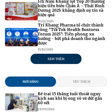
Ích Niệu Khang lọt Top 20 thương
hiệu tiêu biểu Châu Á – Thái Bình
Dương 2025: khẳng định uy tín và
hiệu quả
16/12/2025
Trí Khang Pharma tổ chức thành
công "TikTok Health Business
Forum 2025": Tiên phong xu
hướng - bứt phá doanh thu ngành
dược
15/12/2025
XEM THÊM
MỚI ĐĂNG
YÊU THÍCH
Bé trai 15 tháng tuổi thoát nguy
kịch sau khi bị ong vò vẽ đốt gần
60 vết
23/07/2026