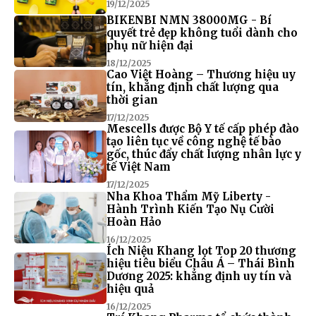
19/12/2025
BIKENBI NMN 38000MG - Bí
quyết trẻ đẹp không tuổi dành cho
phụ nữ hiện đại
18/12/2025
Cao Việt Hoàng – Thương hiệu uy
tín, khẳng định chất lượng qua
thời gian
17/12/2025
Mescells được Bộ Y tế cấp phép đào
tạo liên tục về công nghệ tế bào
gốc, thúc đẩy chất lượng nhân lực y
tế Việt Nam
17/12/2025
Nha Khoa Thẩm Mỹ Liberty -
Hành Trình Kiến Tạo Nụ Cười
Hoàn Hảo
16/12/2025
Ích Niệu Khang lọt Top 20 thương
hiệu tiêu biểu Châu Á – Thái Bình
Dương 2025: khẳng định uy tín và
hiệu quả
16/12/2025