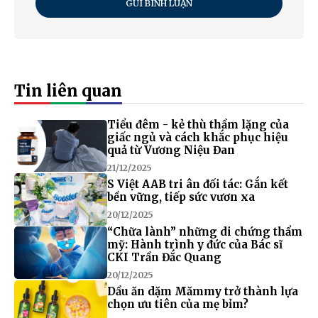
GỬI BÌNH LUẬN
Tin liên quan
Tiểu đêm - kẻ thù thầm lặng của
giấc ngủ và cách khắc phục hiệu
quả từ Vương Niệu Đan
21/12/2025
S Việt AAB tri ân đối tác: Gắn kết
bền vững, tiếp sức vươn xa
20/12/2025
“Chữa lành” những di chứng thẩm
mỹ: Hành trình y đức của Bác sĩ
CKI Trần Đắc Quang
20/12/2025
Dầu ăn dặm Mămmy trở thành lựa
chọn ưu tiên của mẹ bỉm?