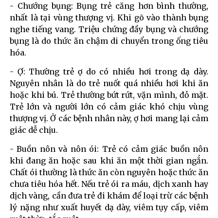
- Chướng bụng: Bụng trẻ căng hơn bình thường,
nhất là tại vùng thượng vị. Khi gõ vào thành bụng
nghe tiếng vang. Triệu chứng đầy bụng và chướng
bụng là do thức ăn chậm di chuyển trong ống tiêu
hóa.
- Ợ: Thường trẻ ợ do có nhiều hơi trong dạ dày.
Nguyên nhân là do trẻ nuốt quá nhiều hơi khi ăn
hoặc khi bú. Trẻ thường bứt rứt, vặn mình, đỏ mặt.
Trẻ lớn và người lớn có cảm giác khó chịu vùng
thượng vị. Ở các bệnh nhân này, ợ hơi mang lại cảm
giác dễ chịu.
- Buồn nôn và nôn ói: Trẻ có cảm giác buồn nôn
khi đang ăn hoặc sau khi ăn một thời gian ngắn.
Chất ói thường là thức ăn còn nguyên hoặc thức ăn
chưa tiêu hóa hết. Nếu trẻ ói ra máu, dịch xanh hay
dịch vàng, cần đưa trẻ đi khám để loại trừ các bệnh
lý nặng như xuất huyết dạ dày, viêm tụy cấp, viêm