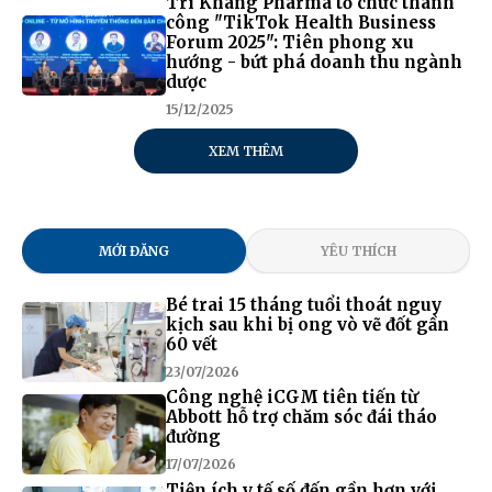
Trí Khang Pharma tổ chức thành
công "TikTok Health Business
Forum 2025": Tiên phong xu
hướng - bứt phá doanh thu ngành
dược
15/12/2025
XEM THÊM
MỚI ĐĂNG
YÊU THÍCH
Bé trai 15 tháng tuổi thoát nguy
kịch sau khi bị ong vò vẽ đốt gần
60 vết
23/07/2026
Công nghệ iCGM tiên tiến từ
Abbott hỗ trợ chăm sóc đái tháo
đường
17/07/2026
Tiện ích y tế số đến gần hơn với