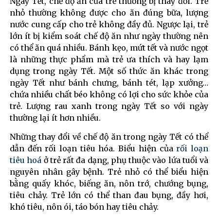
Ngày Tết, chế độ ăn của trẻ thường bị thay đổi. Trẻ
nhỏ thường không được cho ăn đúng bữa, lượng
nước cung cấp cho trẻ không đầy đủ. Ngược lại, trẻ
lớn ít bị kiểm soát chế độ ăn như ngày thường nên
có thể ăn quá nhiều. Bánh kẹo, mứt tết và nước ngọt
là những thực phẩm mà trẻ ưa thích và hay lạm
dụng trong ngày Tết. Một số thức ăn khác trong
ngày Tết như bánh chưng, bánh tét, lạp xưởng…
chứa nhiều chất béo không có lợi cho sức khỏe của
trẻ. Lượng rau xanh trong ngày Tết so với ngày
thường lại ít hơn nhiều.
Những thay đổi về chế độ ăn trong ngày Tết có thể
dẫn đến rối loạn tiêu hóa. Biểu hiện của
rối loạn
tiêu hoá
ở trẻ rất đa dạng, phụ thuộc vào lứa tuổi và
nguyên nhân gây bệnh. Trẻ nhỏ có thể biểu hiện
bằng quấy khóc, biếng ăn, nôn trớ, chướng bụng,
tiêu chảy. Trẻ lớn có thể than đau bụng, đầy hơi,
khó tiêu, nôn ói, táo bón hay tiêu chảy.