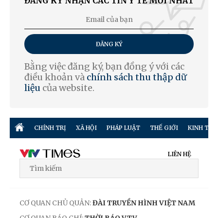
ĐĂNG KÝ NHẬN CÁC TIN Y TẾ MỚI NHẤT
ĐĂNG KÝ
Bằng việc đăng ký, bạn đồng ý với các
điều khoản và
chính sách thu thập dữ
liệu
của website.
CHÍNH TRỊ
XÃ HỘI
PHÁP LUẬT
THẾ GIỚI
KINH TẾ
LIÊN HỆ
CƠ QUAN CHỦ QUẢN:
ĐÀI TRUYỀN HÌNH VIỆT NAM
CƠ QUAN BÁO CHÍ:
THỜI BÁO VTV