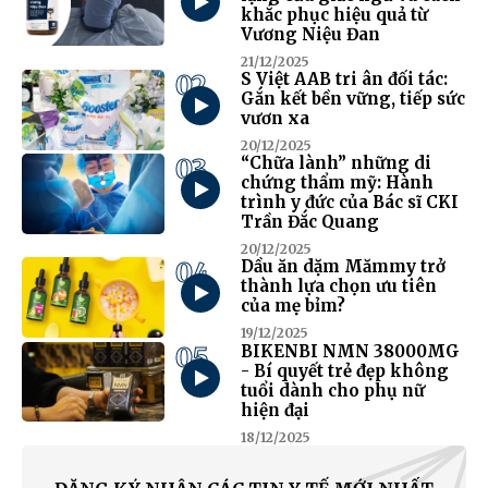
khắc phục hiệu quả từ
Vương Niệu Đan
21/12/2025
02
S Việt AAB tri ân đối tác:
Gắn kết bền vững, tiếp sức
vươn xa
20/12/2025
03
“Chữa lành” những di
chứng thẩm mỹ: Hành
trình y đức của Bác sĩ CKI
Trần Đắc Quang
20/12/2025
04
Dầu ăn dặm Mămmy trở
thành lựa chọn ưu tiên
của mẹ bỉm?
19/12/2025
05
BIKENBI NMN 38000MG
- Bí quyết trẻ đẹp không
tuổi dành cho phụ nữ
hiện đại
18/12/2025