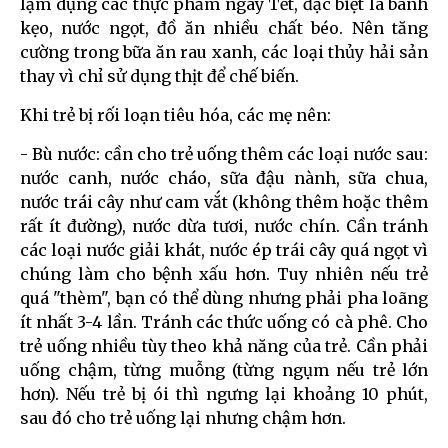
lạm dụng các thực phẩm ngày Tết, đặc biệt là bánh
kẹo, nước ngọt, đồ ăn nhiều chất béo. Nên tăng
cường trong bữa ăn rau xanh, các loại thủy hải sản
thay vì chỉ sử dụng thịt để chế biến.
Khi trẻ bị rối loạn tiêu hóa, các mẹ nên:
- Bù nước: cần cho trẻ uống thêm các loại nước sau:
nước canh, nước cháo, sữa đậu nành, sữa chua,
nước trái cây như cam vắt (không thêm hoặc thêm
rất ít đường), nước dừa tươi, nước chín. Cần tránh
các loại nước giải khát, nước ép trái cây quá ngọt vì
chúng làm cho bệnh xấu hơn. Tuy nhiên nếu trẻ
quá "thèm", bạn có thể dùng nhưng phải pha loãng
ít nhất 3-4 lần. Tránh các thức uống có cà phê. Cho
trẻ uống nhiều tùy theo khả năng của trẻ. Cần phải
uống chậm, từng muỗng (từng ngụm nếu trẻ lớn
hơn). Nếu trẻ bị ói thì ngưng lại khoảng 10 phút,
sau đó cho trẻ uống lại nhưng chậm hơn.