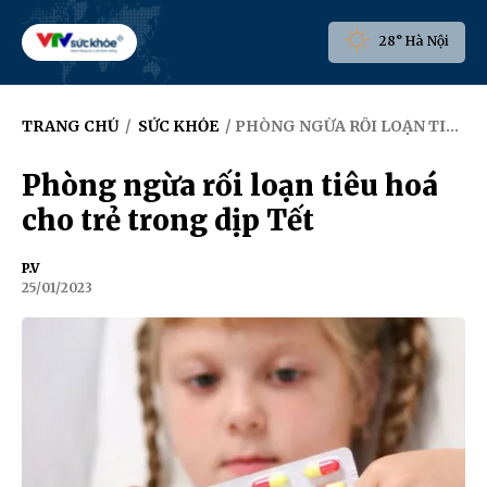
28° Hà Nội
TRANG CHỦ
/
SỨC KHỎE
/ PHÒNG NGỪA RỐI LOẠN TIÊU HOÁ CHO TRẺ TRONG DỊP TẾT
Phòng ngừa rối loạn tiêu hoá
cho trẻ trong dịp Tết
P.V
25/01/2023