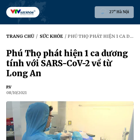
27° Hà Nội
TRANG CHỦ
/
SỨC KHỎE
/ PHÚ THỌ PHÁT HIỆN 1 CA DƯƠNG TÍNH VỚI SARS-COV-2 VỀ TỪ LONG AN
Phú Thọ phát hiện 1 ca dương
tính với SARS-CoV-2 về từ
Long An
P.V
08/10/2021