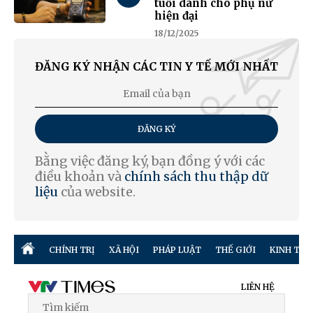
tuổi dành cho phụ nữ
hiện đại
18/12/2025
ĐĂNG KÝ NHẬN CÁC TIN Y TẾ MỚI NHẤT
ĐĂNG KÝ
Bằng việc đăng ký, bạn đồng ý với các
điều khoản và
chính sách thu thập dữ
liệu
của website.
CHÍNH TRỊ
XÃ HỘI
PHÁP LUẬT
THẾ GIỚI
KINH TẾ
LIÊN HỆ