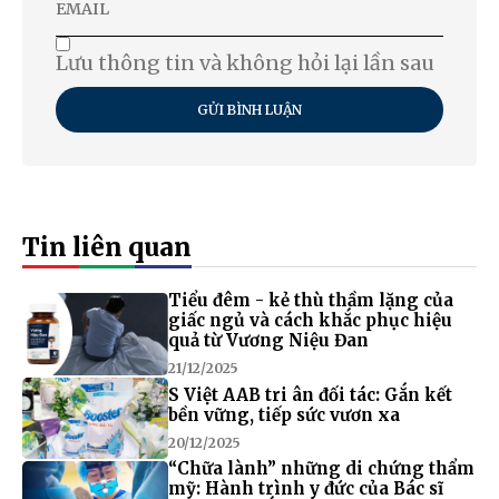
Lưu thông tin và không hỏi lại lần sau
GỬI BÌNH LUẬN
Tin liên quan
Tiểu đêm - kẻ thù thầm lặng của
giấc ngủ và cách khắc phục hiệu
quả từ Vương Niệu Đan
21/12/2025
S Việt AAB tri ân đối tác: Gắn kết
bền vững, tiếp sức vươn xa
20/12/2025
“Chữa lành” những di chứng thẩm
mỹ: Hành trình y đức của Bác sĩ