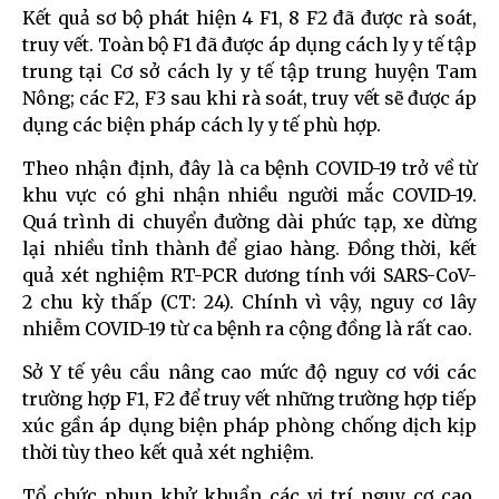
Kết quả sơ bộ phát hiện 4 F1, 8 F2 đã được rà soát,
truy vết. Toàn bộ F1 đã được áp dụng cách ly y tế tập
trung tại Cơ sở cách ly y tế tập trung huyện Tam
Nông; các F2, F3 sau khi rà soát, truy vết sẽ được áp
dụng các biện pháp cách ly y tế phù hợp.
Theo nhận định, đây là ca bệnh COVID-19 trở về từ
khu vực có ghi nhận nhiều người mắc COVID-19.
Quá trình di chuyển đường dài phức tạp, xe dừng
lại nhiều tỉnh thành để giao hàng. Đồng thời, kết
quả xét nghiệm RT-PCR dương tính với SARS-CoV-
2 chu kỳ thấp (CT: 24). Chính vì vậy, nguy cơ lây
nhiễm COVID-19 từ ca bệnh ra cộng đồng là rất cao.
Sở Y tế yêu cầu nâng cao mức độ nguy cơ với các
trường hợp F1, F2 để truy vết những trường hợp tiếp
xúc gần áp dụng biện pháp phòng chống dịch kịp
thời tùy theo kết quả xét nghiệm.
Tổ chức phun khử khuẩn các vị trí nguy cơ cao.