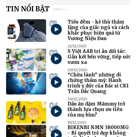
TIN NỔI BẬT
01
Tiểu đêm - kẻ thù thầm
lặng của giấc ngủ và cách
khắc phục hiệu quả từ
Vương Niệu Đan
21/12/2025
02
S Việt AAB tri ân đối tác:
Gắn kết bền vững, tiếp sức
vươn xa
20/12/2025
03
“Chữa lành” những di
chứng thẩm mỹ: Hành
trình y đức của Bác sĩ CKI
Trần Đắc Quang
20/12/2025
04
Dầu ăn dặm Mămmy trở
thành lựa chọn ưu tiên
của mẹ bỉm?
19/12/2025
05
BIKENBI NMN 38000MG
- Bí quyết trẻ đẹp không