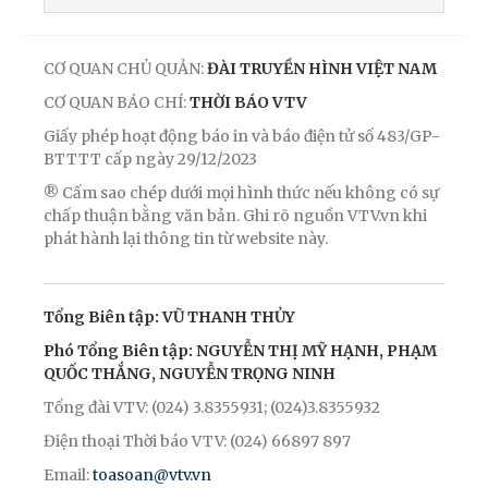
CƠ QUAN CHỦ QUẢN:
ĐÀI TRUYỀN HÌNH VIỆT NAM
CƠ QUAN BÁO CHÍ:
THỜI BÁO VTV
Giấy phép hoạt động báo in và báo điện tử số 483/GP-
BTTTT cấp ngày 29/12/2023
® Cấm sao chép dưới mọi hình thức nếu không có sự
chấp thuận bằng văn bản. Ghi rõ nguồn VTV.vn khi
phát hành lại thông tin từ website này.
Tổng Biên tập: VŨ THANH THỦY
Phó Tổng Biên tập: NGUYỄN THỊ MỸ HẠNH, PHẠM
QUỐC THẮNG, NGUYỄN TRỌNG NINH
Tổng đài VTV: (024) 3.8355931; (024)3.8355932
Điện thoại Thời báo VTV: (024) 66897 897
Email:
toasoan@vtv.vn