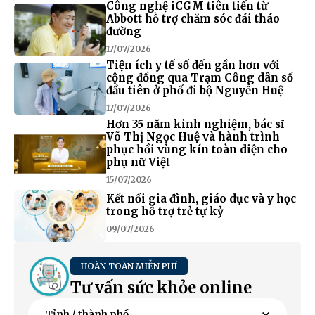
Công nghệ iCGM tiên tiến từ
Abbott hỗ trợ chăm sóc đái tháo
đường
17/07/2026
Tiện ích y tế số đến gần hơn với
cộng đồng qua Trạm Công dân số
đầu tiên ở phố đi bộ Nguyễn Huệ
17/07/2026
Hơn 35 năm kinh nghiệm, bác sĩ
Võ Thị Ngọc Huệ và hành trình
phục hồi vùng kín toàn diện cho
phụ nữ Việt
15/07/2026
Kết nối gia đình, giáo dục và y học
trong hỗ trợ trẻ tự kỷ
09/07/2026
HOÀN TOÀN MIỄN PHÍ
Tư vấn sức khỏe online