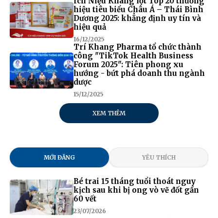
Ích Niệu Khang lọt Top 20 thương
hiệu tiêu biểu Châu Á – Thái Bình
Dương 2025: khẳng định uy tín và
hiệu quả
16/12/2025
Trí Khang Pharma tổ chức thành
công "TikTok Health Business
Forum 2025": Tiên phong xu
hướng - bứt phá doanh thu ngành
dược
15/12/2025
XEM THÊM
MỚI ĐĂNG
YÊU THÍCH
Bé trai 15 tháng tuổi thoát nguy
kịch sau khi bị ong vò vẽ đốt gần
60 vết
23/07/2026