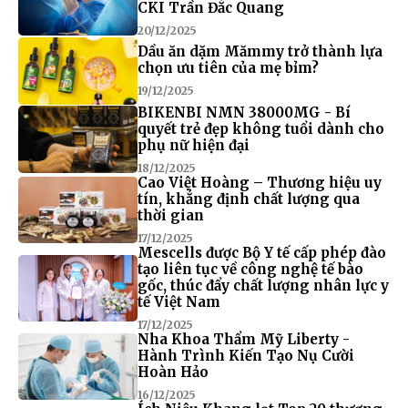
CKI Trần Đắc Quang
20/12/2025
Dầu ăn dặm Mămmy trở thành lựa
chọn ưu tiên của mẹ bỉm?
19/12/2025
BIKENBI NMN 38000MG - Bí
quyết trẻ đẹp không tuổi dành cho
phụ nữ hiện đại
18/12/2025
Cao Việt Hoàng – Thương hiệu uy
tín, khẳng định chất lượng qua
thời gian
17/12/2025
Mescells được Bộ Y tế cấp phép đào
tạo liên tục về công nghệ tế bào
gốc, thúc đẩy chất lượng nhân lực y
tế Việt Nam
17/12/2025
Nha Khoa Thẩm Mỹ Liberty -
Hành Trình Kiến Tạo Nụ Cười
Hoàn Hảo
16/12/2025