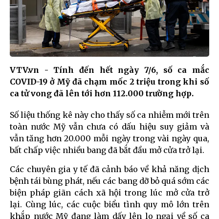
VTV.vn - Tính đến hết ngày 7/6, số ca mắc
COVID-19 ở Mỹ đã chạm mốc 2 triệu trong khi số
ca tử vong đã lên tới hơn 112.000 trường hợp.
Số liệu thống kê này cho thấy số ca nhiễm mới trên
toàn nước Mỹ vẫn chưa có dấu hiệu suy giảm và
vẫn tăng hơn 20.000 mỗi ngày trong vài ngày qua,
bất chấp việc nhiều bang đã bắt đầu mở cửa trở lại.
Các chuyên gia y tế đã cảnh báo về khả năng dịch
bệnh tái bùng phát, nếu các bang dỡ bỏ quá sớm các
biện pháp giãn cách xã hội trong lúc mở cửa trở
lại. Cùng lúc, các cuộc biểu tình quy mô lớn trên
khắp nước Mỹ đang làm dấy lên lo ngại về số ca