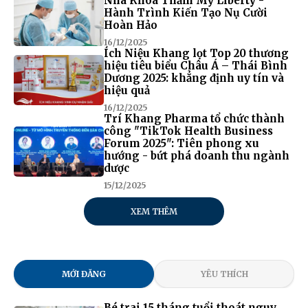
Nha Khoa Thẩm Mỹ Liberty -
Hành Trình Kiến Tạo Nụ Cười
Hoàn Hảo
16/12/2025
Ích Niệu Khang lọt Top 20 thương
hiệu tiêu biểu Châu Á – Thái Bình
Dương 2025: khẳng định uy tín và
hiệu quả
16/12/2025
Trí Khang Pharma tổ chức thành
công "TikTok Health Business
Forum 2025": Tiên phong xu
hướng - bứt phá doanh thu ngành
dược
15/12/2025
XEM THÊM
MỚI ĐĂNG
YÊU THÍCH
Bé trai 15 tháng tuổi thoát nguy