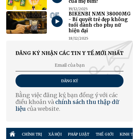
của mẹ bỉm?
19/12/2025
05
BIKENBI NMN 38000MG
- Bí quyết trẻ đẹp không
tuổi dành cho phụ nữ
hiện đại
18/12/2025
ĐĂNG KÝ NHẬN CÁC TIN Y TẾ MỚI NHẤT
ĐĂNG KÝ
Bằng việc đăng ký, bạn đồng ý với các
điều khoản và
chính sách thu thập dữ
liệu
của website.
CHÍNH TRỊ
XÃ HỘI
PHÁP LUẬT
THẾ GIỚI
KINH TẾ