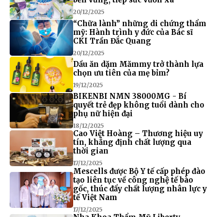
20/12/2025
“Chữa lành” những di chứng thẩm
mỹ: Hành trình y đức của Bác sĩ
CKI Trần Đắc Quang
20/12/2025
Dầu ăn dặm Mămmy trở thành lựa
chọn ưu tiên của mẹ bỉm?
19/12/2025
BIKENBI NMN 38000MG - Bí
quyết trẻ đẹp không tuổi dành cho
phụ nữ hiện đại
18/12/2025
Cao Việt Hoàng – Thương hiệu uy
tín, khẳng định chất lượng qua
thời gian
17/12/2025
Mescells được Bộ Y tế cấp phép đào
tạo liên tục về công nghệ tế bào
gốc, thúc đẩy chất lượng nhân lực y
tế Việt Nam
17/12/2025