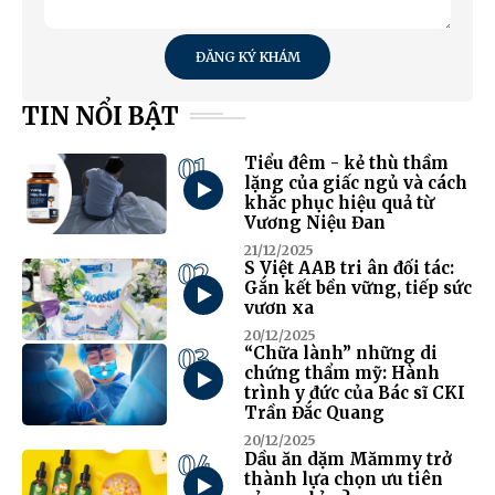
ĐĂNG KÝ KHÁM
TIN NỔI BẬT
01
Tiểu đêm - kẻ thù thầm
lặng của giấc ngủ và cách
khắc phục hiệu quả từ
Vương Niệu Đan
21/12/2025
02
S Việt AAB tri ân đối tác:
Gắn kết bền vững, tiếp sức
vươn xa
20/12/2025
03
“Chữa lành” những di
chứng thẩm mỹ: Hành
trình y đức của Bác sĩ CKI
Trần Đắc Quang
20/12/2025
04
Dầu ăn dặm Mămmy trở
thành lựa chọn ưu tiên