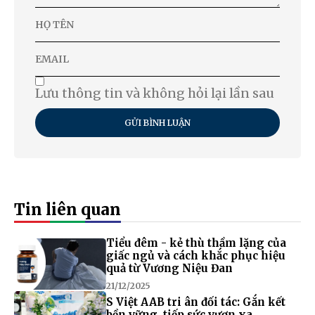
Lưu thông tin và không hỏi lại lần sau
GỬI BÌNH LUẬN
Tin liên quan
Tiểu đêm - kẻ thù thầm lặng của
giấc ngủ và cách khắc phục hiệu
quả từ Vương Niệu Đan
21/12/2025
S Việt AAB tri ân đối tác: Gắn kết
bền vững, tiếp sức vươn xa