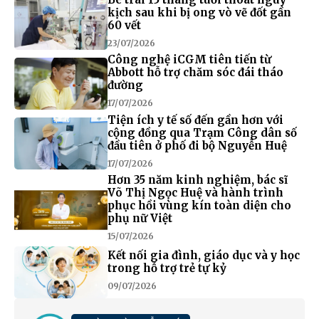
kịch sau khi bị ong vò vẽ đốt gần
60 vết
23/07/2026
Công nghệ iCGM tiên tiến từ
Abbott hỗ trợ chăm sóc đái tháo
đường
17/07/2026
Tiện ích y tế số đến gần hơn với
cộng đồng qua Trạm Công dân số
đầu tiên ở phố đi bộ Nguyễn Huệ
17/07/2026
Hơn 35 năm kinh nghiệm, bác sĩ
Võ Thị Ngọc Huệ và hành trình
phục hồi vùng kín toàn diện cho
phụ nữ Việt
15/07/2026
Kết nối gia đình, giáo dục và y học
trong hỗ trợ trẻ tự kỷ
09/07/2026