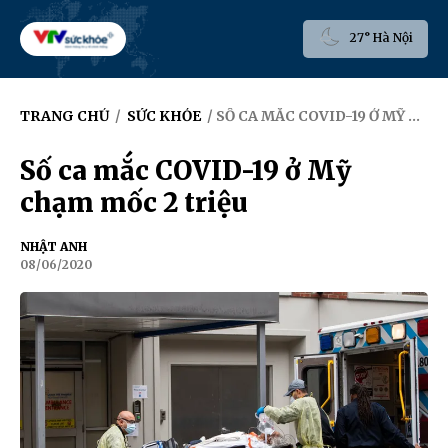
27° Hà Nội
TRANG CHỦ
/
SỨC KHỎE
/ SỐ CA MẮC COVID-19 Ở MỸ CHẠM MỐC 2 TRIỆU
Số ca mắc COVID-19 ở Mỹ
chạm mốc 2 triệu
NHẬT ANH
08/06/2020