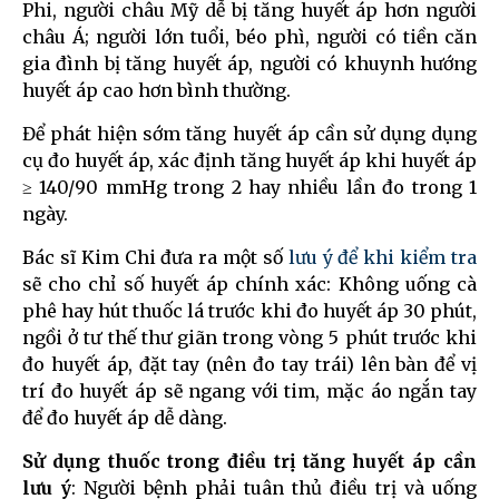
Phi, người châu Mỹ dễ bị tăng huyết áp hơn người
châu Á; người lớn tuổi, béo phì, người có tiền căn
gia đình bị tăng huyết áp, người có khuynh hướng
huyết áp cao hơn bình thường.
Để phát hiện sớm tăng huyết áp cần sử dụng dụng
cụ đo huyết áp, xác định tăng huyết áp khi huyết áp
≥ 140/90 mmHg trong 2 hay nhiều lần đo trong 1
ngày.
Bác sĩ Kim Chi đưa ra một số
lưu ý để khi kiểm tra
sẽ cho chỉ số huyết áp chính xác: Không uống cà
phê hay hút thuốc lá trước khi đo huyết áp 30 phút,
ngồi ở tư thế thư giãn trong vòng 5 phút trước khi
đo huyết áp, đặt tay (nên đo tay trái) lên bàn để vị
trí đo huyết áp sẽ ngang với tim, mặc áo ngắn tay
để đo huyết áp dễ dàng.
Sử dụng thuốc trong điều trị tăng huyết áp cần
lưu ý
: Người bệnh phải tuân thủ điều trị và uống