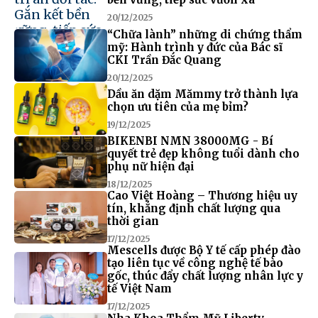
20/12/2025
“Chữa lành” những di chứng thẩm
mỹ: Hành trình y đức của Bác sĩ
CKI Trần Đắc Quang
20/12/2025
Dầu ăn dặm Mămmy trở thành lựa
chọn ưu tiên của mẹ bỉm?
19/12/2025
BIKENBI NMN 38000MG - Bí
quyết trẻ đẹp không tuổi dành cho
phụ nữ hiện đại
18/12/2025
Cao Việt Hoàng – Thương hiệu uy
tín, khẳng định chất lượng qua
thời gian
17/12/2025
Mescells được Bộ Y tế cấp phép đào
tạo liên tục về công nghệ tế bào
gốc, thúc đẩy chất lượng nhân lực y
tế Việt Nam
17/12/2025