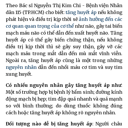
Theo Bác sĩ Nguyễn Thị Kim Chi - Bệnh viện Nhân
dân 115 (TP.HCM) cho biết:
tăng huyết áp
nếu không
phát hiện và điều trị kịp thời sẽ
ảnh hưởng đến các
cơ quan quan trọng của cơ thể
như não, gây tai biến
mạch máu não có thể dẫn đến xuất huyết não. Tăng
huyết áp có thể gây biến chứng thận, nếu không
điều trị kịp thời thì sẽ gây suy thận, gây vỡ các
mạch máu trong mắt dẫn đến mù mắt vĩnh viễn.
Ngoài ra, tăng huyết áp cũng là một trong những
nguyên nhân
dẫn đến nhồi máu cơ tim và suy tim
xung huyết.
Có nhiều nguyên nhân gây tăng huyết áp như
:
Một số trường hợp bị bệnh lý bẩm sinh; đường kính
động mạch bị hẹp; tim đập quá nhanh và quá mạnh
so với bình thường; do dùng thuốc không đúng
cách hoặc tăng huyết áp không rõ nguyên nhân.
Đối tượng nào dễ bị tăng huyết áp
: Người châu