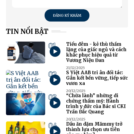
ĐĂNG KÝ KHÁM
TIN NỔI BẬT
01
Tiểu đêm - kẻ thù thầm
lặng của giấc ngủ và cách
khắc phục hiệu quả từ
Vương Niệu Đan
21/12/2025
02
S Việt AAB tri ân đối tác:
Gắn kết bền vững, tiếp sức
vươn xa
20/12/2025
03
“Chữa lành” những di
chứng thẩm mỹ: Hành
trình y đức của Bác sĩ CKI
Trần Đắc Quang
20/12/2025
04
Dầu ăn dặm Mămmy trở
thành lựa chọn ưu tiên