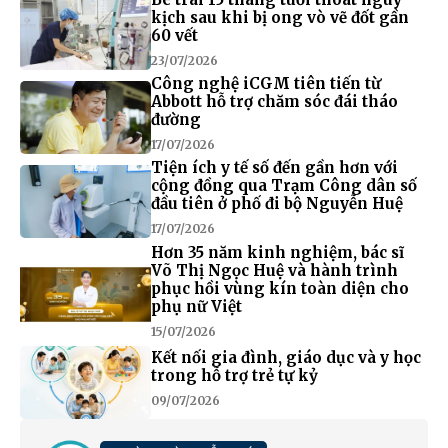
kịch sau khi bị ong vò vẽ đốt gần
60 vết
23/07/2026
Công nghệ iCGM tiên tiến từ
Abbott hỗ trợ chăm sóc đái tháo
đường
17/07/2026
Tiện ích y tế số đến gần hơn với
cộng đồng qua Trạm Công dân số
đầu tiên ở phố đi bộ Nguyễn Huệ
17/07/2026
Hơn 35 năm kinh nghiệm, bác sĩ
Võ Thị Ngọc Huệ và hành trình
phục hồi vùng kín toàn diện cho
phụ nữ Việt
15/07/2026
Kết nối gia đình, giáo dục và y học
trong hỗ trợ trẻ tự kỷ
09/07/2026