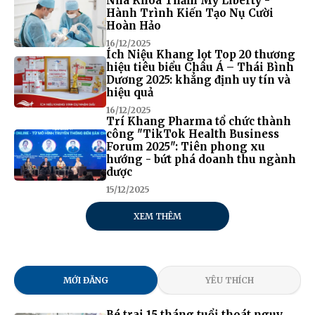
Nha Khoa Thẩm Mỹ Liberty -
Hành Trình Kiến Tạo Nụ Cười
Hoàn Hảo
16/12/2025
Ích Niệu Khang lọt Top 20 thương
hiệu tiêu biểu Châu Á – Thái Bình
Dương 2025: khẳng định uy tín và
hiệu quả
16/12/2025
Trí Khang Pharma tổ chức thành
công "TikTok Health Business
Forum 2025": Tiên phong xu
hướng - bứt phá doanh thu ngành
dược
15/12/2025
XEM THÊM
MỚI ĐĂNG
YÊU THÍCH
Bé trai 15 tháng tuổi thoát nguy