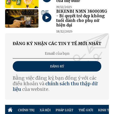
của mẹ bỉm?
19/12/2025
05
BIKENBI NMN 38000MG
- Bí quyết trẻ đẹp không
tuổi dành cho phụ nữ
hiện đại
18/12/2025
ĐĂNG KÝ NHẬN CÁC TIN Y TẾ MỚI NHẤT
ĐĂNG KÝ
Bằng việc đăng ký, bạn đồng ý với các
điều khoản và
chính sách thu thập dữ
liệu
của website.
CHÍNH TRỊ
XÃ HỘI
PHÁP LUẬT
THẾ GIỚI
KINH TẾ