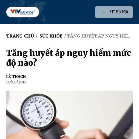
31° Hà Nội
TRANG CHỦ
/
SỨC KHỎE
/ TĂNG HUYẾT ÁP NGUY HIỂM MỨC ĐỘ NÀO?
Tăng huyết áp nguy hiểm mức
độ nào?
LÊ THẠCH
07/03/2018