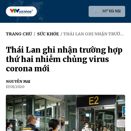
30° Hà Nội
TRANG CHỦ
/
SỨC KHỎE
/ THÁI LAN GHI NHẬN TRƯỜNG HỢP THỨ HAI NHIỄM CHỦNG VIRUS CORONA MỚI
Thái Lan ghi nhận trường hợp
thứ hai nhiễm chủng virus
corona mới
NGUYỄN MAI
17/01/2020