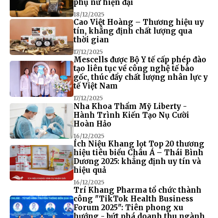
phụ nữ hiện đại
18/12/2025
Cao Việt Hoàng – Thương hiệu uy
tín, khẳng định chất lượng qua
thời gian
17/12/2025
Mescells được Bộ Y tế cấp phép đào
tạo liên tục về công nghệ tế bào
gốc, thúc đẩy chất lượng nhân lực y
tế Việt Nam
17/12/2025
Nha Khoa Thẩm Mỹ Liberty -
Hành Trình Kiến Tạo Nụ Cười
Hoàn Hảo
16/12/2025
Ích Niệu Khang lọt Top 20 thương
hiệu tiêu biểu Châu Á – Thái Bình
Dương 2025: khẳng định uy tín và
hiệu quả
16/12/2025
Trí Khang Pharma tổ chức thành
công "TikTok Health Business
Forum 2025": Tiên phong xu
hướng - bứt phá doanh thu ngành