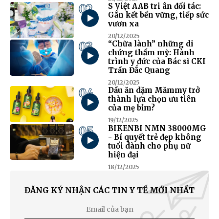
02
S Việt AAB tri ân đối tác:
Gắn kết bền vững, tiếp sức
vươn xa
20/12/2025
03
“Chữa lành” những di
chứng thẩm mỹ: Hành
trình y đức của Bác sĩ CKI
Trần Đắc Quang
20/12/2025
04
Dầu ăn dặm Mămmy trở
thành lựa chọn ưu tiên
của mẹ bỉm?
19/12/2025
05
BIKENBI NMN 38000MG
- Bí quyết trẻ đẹp không
tuổi dành cho phụ nữ
hiện đại
18/12/2025
ĐĂNG KÝ NHẬN CÁC TIN Y TẾ MỚI NHẤT