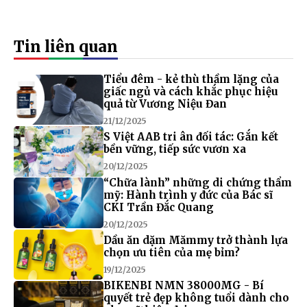
Tin liên quan
Tiểu đêm - kẻ thù thầm lặng của
giấc ngủ và cách khắc phục hiệu
quả từ Vương Niệu Đan
21/12/2025
S Việt AAB tri ân đối tác: Gắn kết
bền vững, tiếp sức vươn xa
20/12/2025
“Chữa lành” những di chứng thẩm
mỹ: Hành trình y đức của Bác sĩ
CKI Trần Đắc Quang
20/12/2025
Dầu ăn dặm Mămmy trở thành lựa
chọn ưu tiên của mẹ bỉm?
19/12/2025
BIKENBI NMN 38000MG - Bí
quyết trẻ đẹp không tuổi dành cho