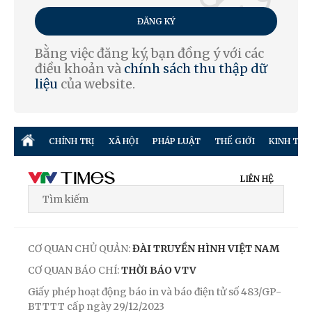
ĐĂNG KÝ
Bằng việc đăng ký, bạn đồng ý với các
điều khoản và
chính sách thu thập dữ
liệu
của website.
CHÍNH TRỊ
XÃ HỘI
PHÁP LUẬT
THẾ GIỚI
KINH TẾ
LIÊN HỆ
CƠ QUAN CHỦ QUẢN:
ĐÀI TRUYỀN HÌNH VIỆT NAM
CƠ QUAN BÁO CHÍ:
THỜI BÁO VTV
Giấy phép hoạt động báo in và báo điện tử số 483/GP-
BTTTT cấp ngày 29/12/2023