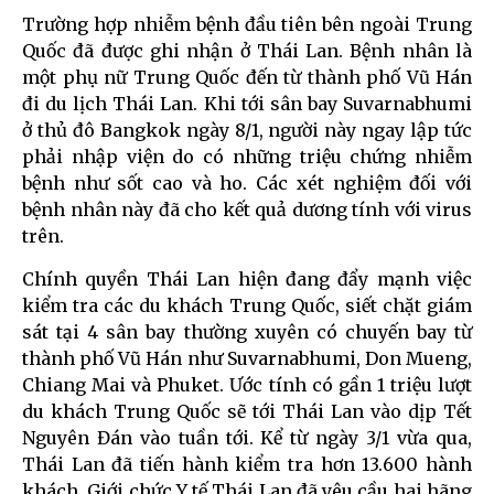
Trường hợp nhiễm bệnh đầu tiên bên ngoài Trung
Quốc đã được ghi nhận ở Thái Lan. Bệnh nhân là
một phụ nữ Trung Quốc đến từ thành phố Vũ Hán
đi du lịch Thái Lan. Khi tới sân bay Suvarnabhumi
ở thủ đô Bangkok ngày 8/1, người này ngay lập tức
phải nhập viện do có những triệu chứng nhiễm
bệnh như sốt cao và ho. Các xét nghiệm đối với
bệnh nhân này đã cho kết quả dương tính với virus
trên.
Chính quyền Thái Lan hiện đang đẩy mạnh việc
kiểm tra các du khách Trung Quốc, siết chặt giám
sát tại 4 sân bay thường xuyên có chuyến bay từ
thành phố Vũ Hán như Suvarnabhumi, Don Mueng,
Chiang Mai và Phuket. Ước tính có gần 1 triệu lượt
du khách Trung Quốc sẽ tới Thái Lan vào dịp Tết
Nguyên Đán vào tuần tới. Kể từ ngày 3/1 vừa qua,
Thái Lan đã tiến hành kiểm tra hơn 13.600 hành
khách. Giới chức Y tế Thái Lan đã yêu cầu hai hãng