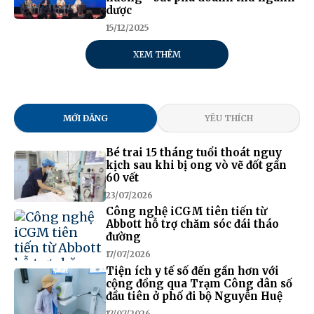
dược
15/12/2025
XEM THÊM
MỚI ĐĂNG
YÊU THÍCH
Bé trai 15 tháng tuổi thoát nguy
kịch sau khi bị ong vò vẽ đốt gần
60 vết
23/07/2026
Công nghệ iCGM tiên tiến từ
Abbott hỗ trợ chăm sóc đái tháo
đường
17/07/2026
Tiện ích y tế số đến gần hơn với
cộng đồng qua Trạm Công dân số
đầu tiên ở phố đi bộ Nguyễn Huệ
17/07/2026