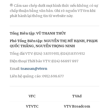
® Cấm sao chép dưới mọi hình thức nếu không có sự
chấp thuận bằng văn bản. Ghi rõ nguồn VTV.vn khi
phát hành lại thông tin từ website này.
Tổng Biên tập: VŨ THANH THỦY
Phó Tổng Biên tập: NGUYỄN THỊ MỸ HẠNH, PHẠM
QUỐC THẮNG, NGUYỄN TRỌNG NINH
Tổng đài VTV: (024) 3.8355931; (024)3.8355932
Điện thoại Thời báo VTV: (024) 66897 897
Email:
toasoan@vtv.vn
Liên hệ quảng cáo: 0912.698.677
VFC
TVAd
VTVTC
VTV Broadcom