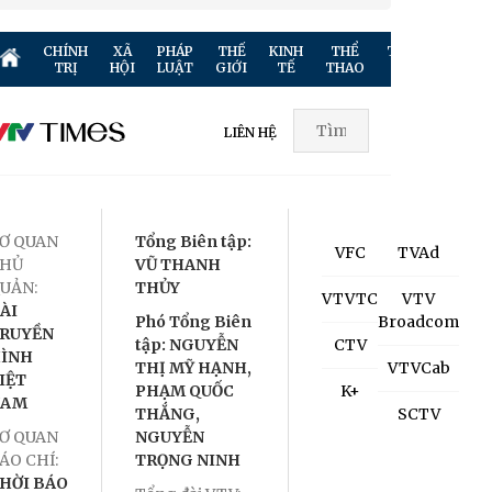
CHÍNH
XÃ
PHÁP
THẾ
KINH
THỂ
TRUYỀN
GIẢ
TRỊ
HỘI
LUẬT
GIỚI
TẾ
THAO
HÌNH
TR
LIÊN HỆ
Ơ QUAN
Tổng Biên tập:
VFC
TVAd
HỦ
VŨ THANH
UẢN:
THỦY
VTVTC
VTV
ÀI
Phó Tổng Biên
Broadcom
RUYỀN
tập: NGUYỄN
CTV
ÌNH
THỊ MỸ HẠNH,
VTVCab
IỆT
PHẠM QUỐC
K+
NAM
THẮNG,
SCTV
Ơ QUAN
NGUYỄN
ÁO CHÍ:
TRỌNG NINH
HỜI BÁO