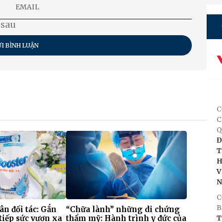
 sau
I BÌNH LUẬN
C
C
Q
Đ
T
H
V
C
B
 ân đối tác: Gắn
“Chữa lành” những di chứng
tiếp sức vươn xa
thẩm mỹ: Hành trình y đức của
T