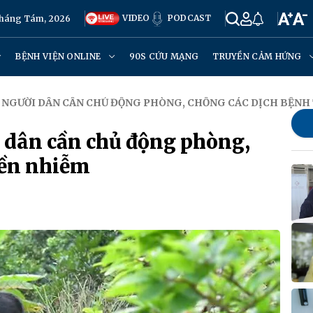
VIDEO
PODCAST
Tháng Tám, 2026
BỆNH VIỆN ONLINE
90S CỨU MẠNG
TRUYỀN CẢM HỨNG
A, NGƯỜI DÂN CẦN CHỦ ĐỘNG PHÒNG, CHỐNG CÁC DỊCH BỆN
i dân cần chủ động phòng,
yền nhiễm