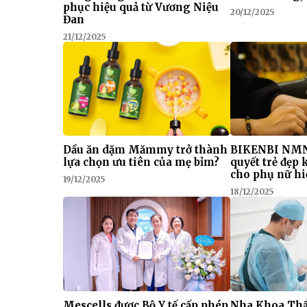
phục hiệu quả từ Vương Niệu
20/12/2025
Đan
21/12/2025
Dầu ăn dặm Mămmy trở thành
BIKENBI NMN
lựa chọn ưu tiên của mẹ bỉm?
quyết trẻ đẹp
cho phụ nữ hi
19/12/2025
18/12/2025
Mescells được Bộ Y tế cấp phép
Nha Khoa Thẩ