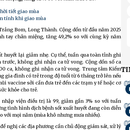
hời tiết giao mùa
n tính khi giao mùa
, Trảng Bom, Long Thành. Cộng dồn từ đầu năm 2025
nh tay chân miệng, tăng 49,2% so với cùng kỳ năm
t huyết lại giảm nhẹ. Cụ thể, tuần qua toàn tỉnh ghi
n trước, không ghi nhận ca tử vong. Cộng dồn số ca
TI
100 ca, không ghi nhận ca tử vong. Trung tâm Kiểm
 gia đình có trẻ trong độ tuổi từ 6 tháng trở lên nếu
0
ũi vaccine sởi cần đưa trẻ đến các trạm y tế hoặc cơ
ức khỏe cho trẻ.
 nhập viện điều trị là 99, giảm gần 3% so với tuần
0
ng tình hình dịch bệnh sốt xuất huyết đang còn diễn
g so với mọi năm (mùa khô nhưng mưa nhiều).
0
đề nghị các địa phương cần chủ động giám sát, xử lý