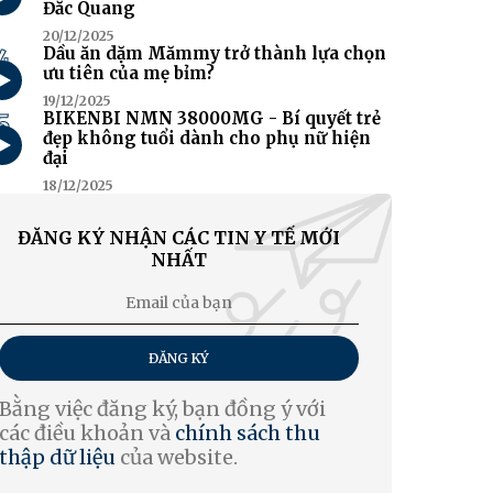
Đắc Quang
20/12/2025
4
Dầu ăn dặm Mămmy trở thành lựa chọn
ưu tiên của mẹ bỉm?
19/12/2025
5
BIKENBI NMN 38000MG - Bí quyết trẻ
đẹp không tuổi dành cho phụ nữ hiện
đại
18/12/2025
ĐĂNG KÝ NHẬN CÁC TIN Y TẾ MỚI
NHẤT
ĐĂNG KÝ
Bằng việc đăng ký, bạn đồng ý với
các điều khoản và
chính sách thu
thập dữ liệu
của website.