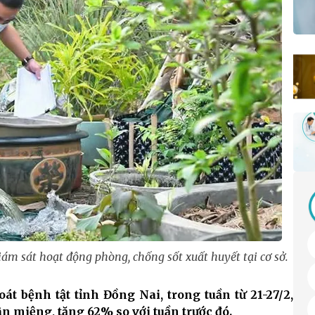
m sát hoạt động phòng, chống sốt xuất huyết tại cơ sở.
t bệnh tật tỉnh Đồng Nai, trong tuần từ 21-27/2,
n miệng, tăng 62% so với tuần trước đó.