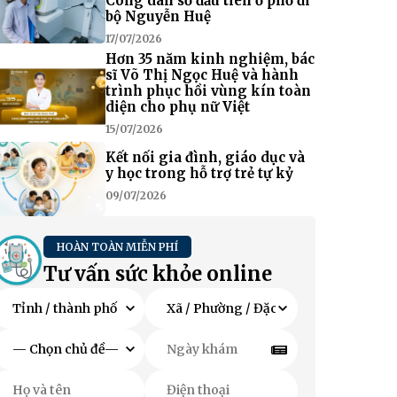
Công dân số đầu tiên ở phố đi
bộ Nguyễn Huệ
17/07/2026
Hơn 35 năm kinh nghiệm, bác
sĩ Võ Thị Ngọc Huệ và hành
trình phục hồi vùng kín toàn
diện cho phụ nữ Việt
15/07/2026
Kết nối gia đình, giáo dục và
y học trong hỗ trợ trẻ tự kỷ
09/07/2026
HOÀN TOÀN MIỄN PHÍ
Tư vấn sức khỏe online