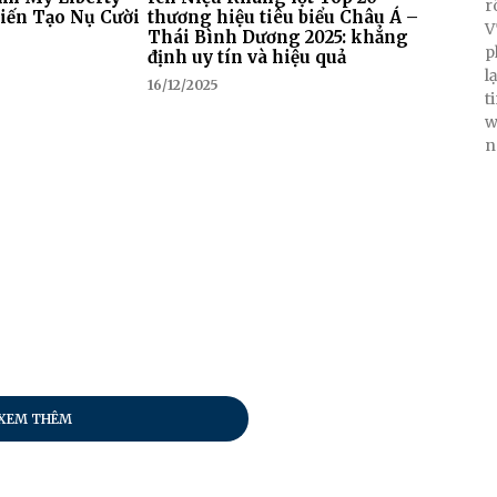
r
iến Tạo Nụ Cười
thương hiệu tiêu biểu Châu Á –
V
Thái Bình Dương 2025: khẳng
p
định uy tín và hiệu quả
l
16/12/2025
t
w
n
XEM THÊM