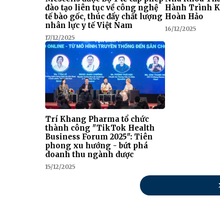
đào tạo liên tục về công nghệ
Hành Trình K
tế bào gốc, thúc đẩy chất lượng
Hoàn Hảo
nhân lực y tế Việt Nam
16/12/2025
17/12/2025
Trí Khang Pharma tổ chức
thành công "TikTok Health
Business Forum 2025": Tiên
phong xu hướng - bứt phá
doanh thu ngành dược
15/12/2025