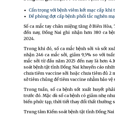
Cẩn trọng với bệnh viêm kết mạc cấp khi t
Đề phòng đợt cấp bệnh phổi tắc nghẽn mạ
Số ca mắc tay chân miệng tăng ở Biên Hòa
đến nay, Đồng Nai ghi nhận hơn 380 ca bệ
2024.
Trong khi đó, số ca mắc bệnh sởi và sốt xuấ
nhận 246 ca mắc sởi, giảm 9,5% so với tuầ
mắc sởi từ đầu năm 2025 đến nay là hơn 4.
soát bệnh tật tỉnh Đồng Nai khuyến cáo những
chưa tiêm vaccine sởi hoặc chưa tiêm đủ 2 m
sở tiêm chủng để tiêm vaccine nhằm bảo vệ s
Trong tuần, số ca bệnh sốt xuất huyết phải
trước đó. Mặc dù số ca bệnh có giảm nhẹ như
biến phức tạp, thời tiết thay đổi thất thườn
Trung tâm Kiểm soát bệnh tật tỉnh Đồng Nai 