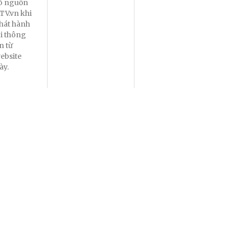
õ nguồn
TV.vn khi
hát hành
ại thông
in từ
ebsite
ày.