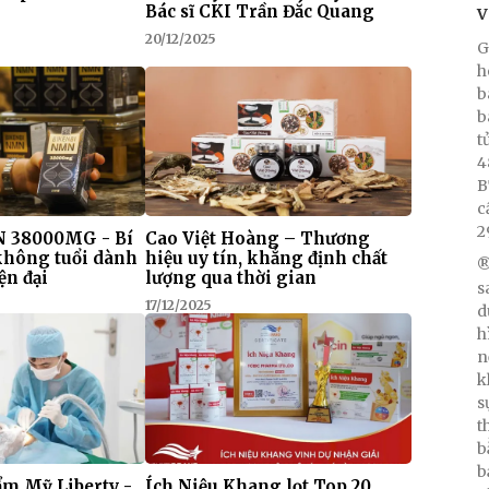
Bác sĩ CKI Trần Đắc Quang
V
20/12/2025
G
h
b
b
t
4
B
c
2
 38000MG - Bí
Cao Việt Hoàng – Thương
 không tuổi dành
hiệu uy tín, khẳng định chất
®
ện đại
lượng qua thời gian
s
17/12/2025
d
h
n
k
s
t
b
b
m Mỹ Liberty -
Ích Niệu Khang lọt Top 20