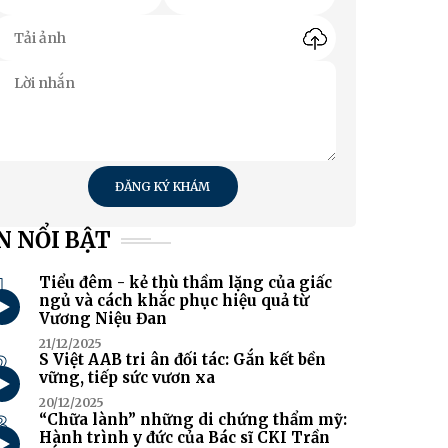
ĐĂNG KÝ KHÁM
N NỔI BẬT
1
Tiểu đêm - kẻ thù thầm lặng của giấc
ngủ và cách khắc phục hiệu quả từ
Vương Niệu Đan
21/12/2025
2
S Việt AAB tri ân đối tác: Gắn kết bền
vững, tiếp sức vươn xa
20/12/2025
3
“Chữa lành” những di chứng thẩm mỹ:
Hành trình y đức của Bác sĩ CKI Trần