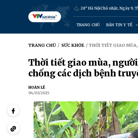
28° Hà Nội
Chủ nhật, Ngày 9, 
TRANG CHỦ
BẢN TIN Y TẾ
TRANG CHỦ
/
SỨC KHỎE
/ THỜI TIẾT GIAO MÙ
Thời tiết giao mùa, ngườ
chống các dịch bệnh tru
HOÀN LÊ
04/03/2025