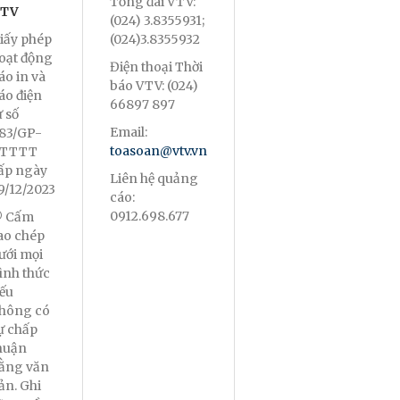
Tổng đài VTV:
TV
(024) 3.8355931;
iấy phép
(024)3.8355932
oạt động
Điện thoại Thời
áo in và
báo VTV: (024)
áo điện
66897 897
ử số
Email:
83/GP-
toasoan@vtv.vn
TTTT
ấp ngày
Liên hệ quảng
9/12/2023
cáo:
0912.698.677
 Cấm
ao chép
ưới mọi
ình thức
ếu
hông có
ự chấp
huận
ằng văn
ản. Ghi