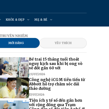
KHỎE & ĐẸP
MẸ & BÉ
H TRUYỀN NHIỄM
MỚI ĐĂNG
YÊU THÍCH
Bé trai 15 tháng tuổi thoát
nguy kịch sau khi bị ong vò
vẽ đốt gần 60 vết
23/07/2026
Công nghệ iCGM tiên tiến từ
Abbott hỗ trợ chăm sóc đái
tháo đường
17/07/2026
Tiện ích y tế số đến gần hơn
với cộng đồng qua Trạm