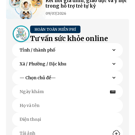
Kết nối gia đình, giáo dục và y học
trong hỗ trợ trẻ tự kỷ
09/07/2026
HOÀN TOÀN MIỄN PHÍ
Tư vấn sức khỏe online