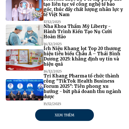
tạo liên tục về công nghệ tế bào
gốc, thúc đẩy chất lượng nhân lực y
tế Việt Nam
17/12/2025
Nha Khoa Thẩm Mỹ Liberty -
Hành Trình Kiến Tạo Nụ Cười
Hoàn Hảo
16/12/2025
Ích Niệu Khang lọt Top 20 thương
hiệu tiêu biểu Châu Á – Thái Bình
Dương 2025: khẳng định uy tín và
hiệu quả
16/12/2025
Trí Khang Pharma tổ chức thành
công "TikTok Health Business
Forum 2025": Tiên phong xu
hướng - bứt phá doanh thu ngành
dược
15/12/2025
XEM THÊM