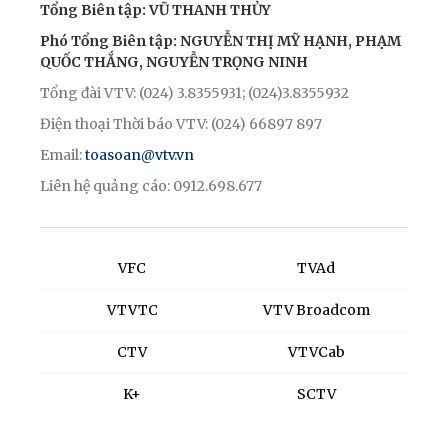
Tổng Biên tập: VŨ THANH THỦY
Phó Tổng Biên tập: NGUYỄN THỊ MỸ HẠNH, PHẠM
QUỐC THẮNG, NGUYỄN TRỌNG NINH
Tổng đài VTV: (024) 3.8355931; (024)3.8355932
Điện thoại Thời báo VTV: (024) 66897 897
Email:
toasoan@vtv.vn
Liên hệ quảng cáo: 0912.698.677
VFC
TVAd
VTVTC
VTV Broadcom
CTV
VTVCab
K+
SCTV