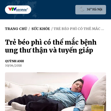
36° Hà Nội
TRANG CHỦ
/
SỨC KHỎE
/ TRẺ BÉO PHÌ CÓ THỂ MẮC BỆNH UNG THƯ THẬN VÀ TUYẾN GIÁP
Trẻ béo phì có thể mắc bệnh
ung thư thận và tuyến giáp
QUỲNH ANH
30/04/2018