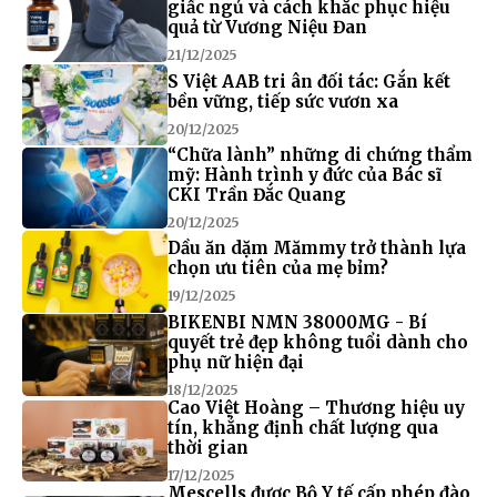
giấc ngủ và cách khắc phục hiệu
quả từ Vương Niệu Đan
21/12/2025
S Việt AAB tri ân đối tác: Gắn kết
bền vững, tiếp sức vươn xa
20/12/2025
“Chữa lành” những di chứng thẩm
mỹ: Hành trình y đức của Bác sĩ
CKI Trần Đắc Quang
20/12/2025
Dầu ăn dặm Mămmy trở thành lựa
chọn ưu tiên của mẹ bỉm?
19/12/2025
BIKENBI NMN 38000MG - Bí
quyết trẻ đẹp không tuổi dành cho
phụ nữ hiện đại
18/12/2025
Cao Việt Hoàng – Thương hiệu uy
tín, khẳng định chất lượng qua
thời gian
17/12/2025
Mescells được Bộ Y tế cấp phép đào