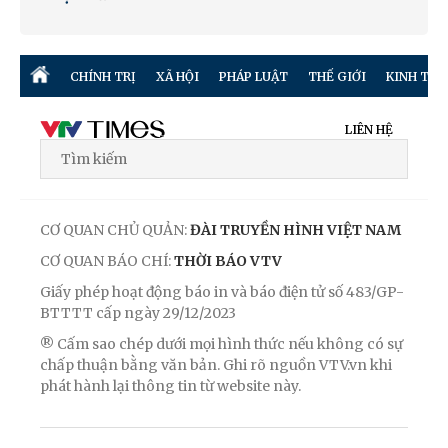
CHÍNH TRỊ
XÃ HỘI
PHÁP LUẬT
THẾ GIỚI
KINH TẾ
LIÊN HỆ
CƠ QUAN CHỦ QUẢN:
ĐÀI TRUYỀN HÌNH VIỆT NAM
CƠ QUAN BÁO CHÍ:
THỜI BÁO VTV
Giấy phép hoạt động báo in và báo điện tử số 483/GP-
BTTTT cấp ngày 29/12/2023
® Cấm sao chép dưới mọi hình thức nếu không có sự
chấp thuận bằng văn bản. Ghi rõ nguồn VTV.vn khi
phát hành lại thông tin từ website này.