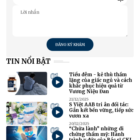
ĐĂNG KÝ KHÁM
TIN NỔI BẬT
01
Tiểu đêm - kẻ thù thầm
lặng của giấc ngủ và cách
khắc phục hiệu quả từ
Vương Niệu Đan
21/12/2025
02
S Việt AAB tri ân đối tác:
Gắn kết bền vững, tiếp sức
vươn xa
20/12/2025
03
“Chữa lành” những di
chứng thẩm mỹ: Hành
trình y đức của Bác sĩ CKI