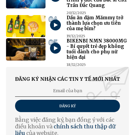
Trần Đắc Quang
20/12/2025
04
Dầu ăn dặm Mămmy trở
thành lựa chọn ưu tiên
của mẹ bỉm?
19/12/2025
05
BIKENBI NMN 38000MG
- Bí quyết trẻ đẹp không
tuổi dành cho phụ nữ
hiện đại
18/12/2025
ĐĂNG KÝ NHẬN CÁC TIN Y TẾ MỚI NHẤT
ĐĂNG KÝ
Bằng việc đăng ký, bạn đồng ý với các
điều khoản và
chính sách thu thập dữ
liệu
của website.