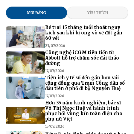
MỚI ĐĂNG
YÊU THÍCH
Bé trai 15 tháng tuổi thoát nguy
kịch sau khi bị ong vò vẽ đốt gần
60 vết
23/07/2026
Công nghệ iCGM tiên tiến từ
Abbott hỗ trợ chăm sóc đái tháo
đường
17/07/2026
Tiện ích y tế số đến gần hơn với
cộng đồng qua Trạm Công dân số
đầu tiên ở phố đi bộ Nguyễn Huệ
17/07/2026
Hơn 35 năm kinh nghiệm, bác sĩ
Võ Thị Ngọc Huệ và hành trình
phục hồi vùng kín toàn diện cho
phụ nữ Việt
15/07/2026