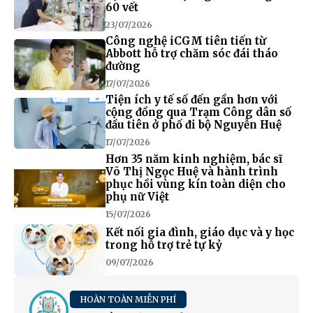
60 vết
23/07/2026
Công nghệ iCGM tiên tiến từ
Abbott hỗ trợ chăm sóc đái tháo
đường
17/07/2026
Tiện ích y tế số đến gần hơn với
cộng đồng qua Trạm Công dân số
đầu tiên ở phố đi bộ Nguyễn Huệ
17/07/2026
Hơn 35 năm kinh nghiệm, bác sĩ
Võ Thị Ngọc Huệ và hành trình
phục hồi vùng kín toàn diện cho
phụ nữ Việt
15/07/2026
Kết nối gia đình, giáo dục và y học
trong hỗ trợ trẻ tự kỷ
09/07/2026
HOÀN TOÀN MIỄN PHÍ