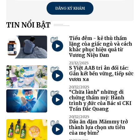
ĐĂNG KÝ KHÁM
TIN NỔI BẬT
01
Tiểu đêm - kẻ thù thầm
lặng của giấc ngủ và cách
khắc phục hiệu quả từ
Vương Niệu Đan
21/12/2025
02
S Việt AAB tri ân đối tác:
Gắn kết bền vững, tiếp sức
vươn xa
20/12/2025
03
“Chữa lành” những di
chứng thẩm mỹ: Hành
trình y đức của Bác sĩ CKI
Trần Đắc Quang
20/12/2025
04
Dầu ăn dặm Mămmy trở
thành lựa chọn ưu tiên
của mẹ bỉm?