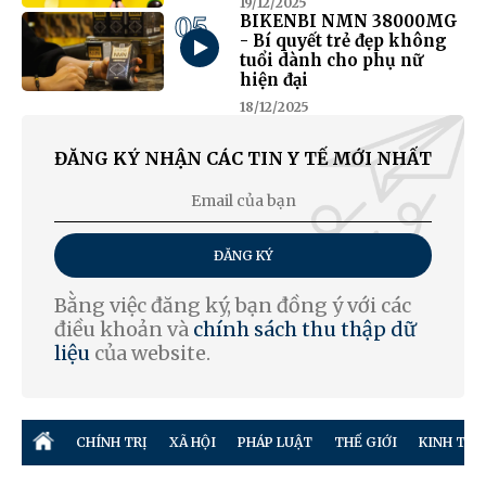
19/12/2025
05
BIKENBI NMN 38000MG
- Bí quyết trẻ đẹp không
tuổi dành cho phụ nữ
hiện đại
18/12/2025
ĐĂNG KÝ NHẬN CÁC TIN Y TẾ MỚI NHẤT
ĐĂNG KÝ
Bằng việc đăng ký, bạn đồng ý với các
điều khoản và
chính sách thu thập dữ
liệu
của website.
CHÍNH TRỊ
XÃ HỘI
PHÁP LUẬT
THẾ GIỚI
KINH TẾ