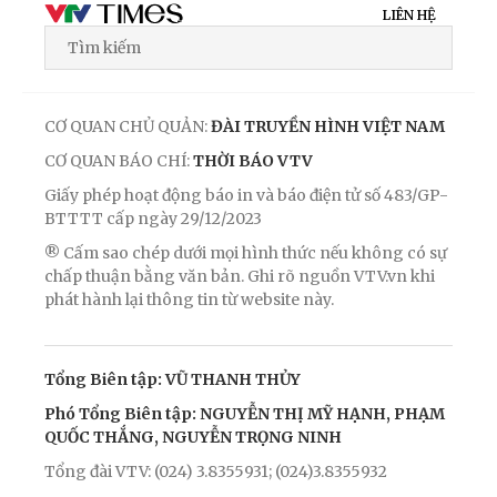
LIÊN HỆ
CƠ QUAN CHỦ QUẢN:
ĐÀI TRUYỀN HÌNH VIỆT NAM
CƠ QUAN BÁO CHÍ:
THỜI BÁO VTV
Giấy phép hoạt động báo in và báo điện tử số 483/GP-
BTTTT cấp ngày 29/12/2023
® Cấm sao chép dưới mọi hình thức nếu không có sự
chấp thuận bằng văn bản. Ghi rõ nguồn VTV.vn khi
phát hành lại thông tin từ website này.
Tổng Biên tập: VŨ THANH THỦY
Phó Tổng Biên tập: NGUYỄN THỊ MỸ HẠNH, PHẠM
QUỐC THẮNG, NGUYỄN TRỌNG NINH
Tổng đài VTV: (024) 3.8355931; (024)3.8355932