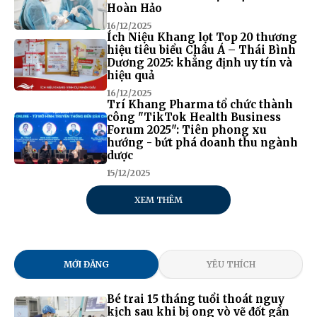
Hoàn Hảo
16/12/2025
Ích Niệu Khang lọt Top 20 thương
hiệu tiêu biểu Châu Á – Thái Bình
Dương 2025: khẳng định uy tín và
hiệu quả
16/12/2025
Trí Khang Pharma tổ chức thành
công "TikTok Health Business
Forum 2025": Tiên phong xu
hướng - bứt phá doanh thu ngành
dược
15/12/2025
XEM THÊM
MỚI ĐĂNG
YÊU THÍCH
Bé trai 15 tháng tuổi thoát nguy
kịch sau khi bị ong vò vẽ đốt gần