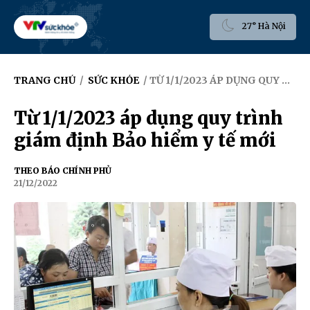
27° Hà Nội
TRANG CHỦ
/
SỨC KHỎE
/ TỪ 1/1/2023 ÁP DỤNG QUY TRÌNH GIÁM ĐỊNH BẢO HIỂM Y TẾ MỚI
Từ 1/1/2023 áp dụng quy trình
giám định Bảo hiểm y tế mới
THEO BÁO CHÍNH PHỦ
21/12/2022