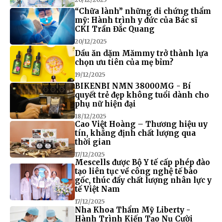
“Chữa lành” những di chứng thẩm
mỹ: Hành trình y đức của Bác sĩ
CKI Trần Đắc Quang
20/12/2025
Dầu ăn dặm Mămmy trở thành lựa
chọn ưu tiên của mẹ bỉm?
19/12/2025
BIKENBI NMN 38000MG - Bí
quyết trẻ đẹp không tuổi dành cho
phụ nữ hiện đại
18/12/2025
Cao Việt Hoàng – Thương hiệu uy
tín, khẳng định chất lượng qua
thời gian
17/12/2025
Mescells được Bộ Y tế cấp phép đào
tạo liên tục về công nghệ tế bào
gốc, thúc đẩy chất lượng nhân lực y
tế Việt Nam
17/12/2025
Nha Khoa Thẩm Mỹ Liberty -
Hành Trình Kiến Tạo Nụ Cười