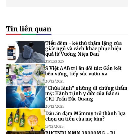
Tin liên quan
Tiểu đêm - kẻ thù thầm lặng của
giấc ngủ và cách khắc phục hiệu
quả từ Vương Niệu Đan
21/12/2025
S Việt AAB tri ân đối tác: Gắn kết
bền vững, tiếp sức vươn xa
20/12/2025
“Chữa lành” những di chứng thẩm
mỹ: Hành trình y đức của Bác sĩ
CKI Trần Đắc Quang
20/12/2025
Dầu ăn dặm Mămmy trở thành lựa
chọn ưu tiên của mẹ bỉm?
19/12/2025
BIKENBI NMN 38000MG - Bí