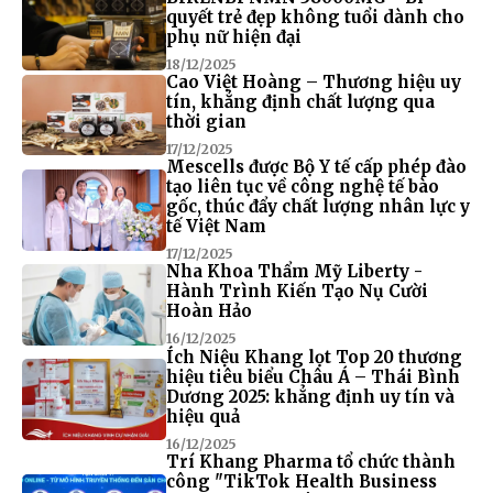
quyết trẻ đẹp không tuổi dành cho
phụ nữ hiện đại
18/12/2025
Cao Việt Hoàng – Thương hiệu uy
tín, khẳng định chất lượng qua
thời gian
17/12/2025
Mescells được Bộ Y tế cấp phép đào
tạo liên tục về công nghệ tế bào
gốc, thúc đẩy chất lượng nhân lực y
tế Việt Nam
17/12/2025
Nha Khoa Thẩm Mỹ Liberty -
Hành Trình Kiến Tạo Nụ Cười
Hoàn Hảo
16/12/2025
Ích Niệu Khang lọt Top 20 thương
hiệu tiêu biểu Châu Á – Thái Bình
Dương 2025: khẳng định uy tín và
hiệu quả
16/12/2025
Trí Khang Pharma tổ chức thành
công "TikTok Health Business