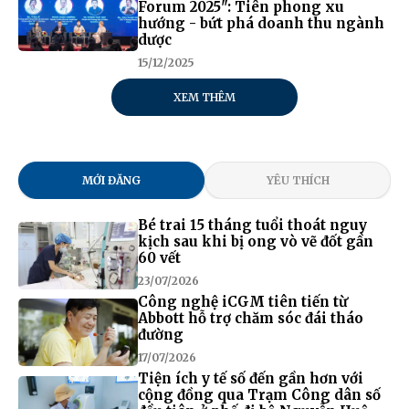
Forum 2025": Tiên phong xu
hướng - bứt phá doanh thu ngành
dược
15/12/2025
XEM THÊM
MỚI ĐĂNG
YÊU THÍCH
Bé trai 15 tháng tuổi thoát nguy
kịch sau khi bị ong vò vẽ đốt gần
60 vết
23/07/2026
Công nghệ iCGM tiên tiến từ
Abbott hỗ trợ chăm sóc đái tháo
đường
17/07/2026
Tiện ích y tế số đến gần hơn với
cộng đồng qua Trạm Công dân số