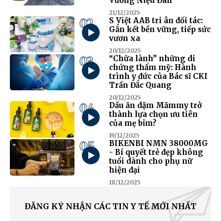
Vương Niệu Đan
21/12/2025
02
S Việt AAB tri ân đối tác:
Gắn kết bền vững, tiếp sức
vươn xa
20/12/2025
03
“Chữa lành” những di
chứng thẩm mỹ: Hành
trình y đức của Bác sĩ CKI
Trần Đắc Quang
20/12/2025
04
Dầu ăn dặm Mămmy trở
thành lựa chọn ưu tiên
của mẹ bỉm?
19/12/2025
05
BIKENBI NMN 38000MG
- Bí quyết trẻ đẹp không
tuổi dành cho phụ nữ
hiện đại
18/12/2025
ĐĂNG KÝ NHẬN CÁC TIN Y TẾ MỚI NHẤT