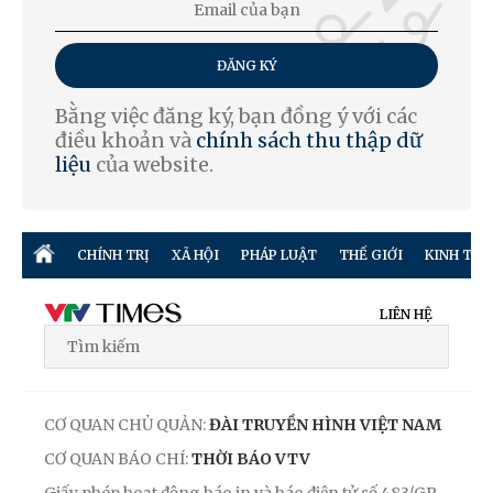
ĐĂNG KÝ
Bằng việc đăng ký, bạn đồng ý với các
điều khoản và
chính sách thu thập dữ
liệu
của website.
CHÍNH TRỊ
XÃ HỘI
PHÁP LUẬT
THẾ GIỚI
KINH TẾ
LIÊN HỆ
CƠ QUAN CHỦ QUẢN:
ĐÀI TRUYỀN HÌNH VIỆT NAM
CƠ QUAN BÁO CHÍ:
THỜI BÁO VTV
Giấy phép hoạt động báo in và báo điện tử số 483/GP-