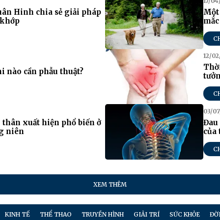
17/04
uân Hinh chia sẻ giải pháp
Một 
 khớp
mắc
C
12/02
Thời
hi nào cần phẫu thuật?
tưở
C
03/07
 thân xuất hiện phổ biến ở
Đau 
ng niên
của 
C
XEM THÊM
KINH TẾ
THỂ THAO
TRUYỀN HÌNH
GIẢI TRÍ
SỨC KHỎE
ĐỜ