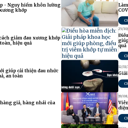
p - Nguy hiểm khôn lường
Làm
h xương khớp
COV
C
25/10
Điều
 cách giảm đau xương khớp
giúp
toàn, hiệu quả
quả
C
12/11
i giúp cải thiện đau nhức
Giải
ả, an toàn
C
19/08
 hàng giả, hàng nhái của
Viê
diệ
C