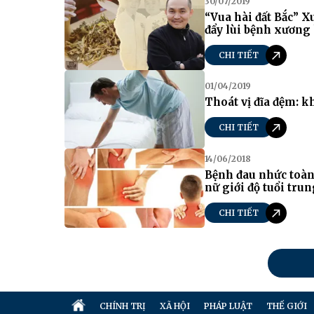
30/07/2019
“Vua hài đất Bắc” X
đẩy lùi bệnh xương
CHI TIẾT
01/04/2019
Thoát vị đĩa đệm: k
CHI TIẾT
14/06/2018
Bệnh đau nhức toàn
nữ giới độ tuổi tru
CHI TIẾT
CHÍNH TRỊ
XÃ HỘI
PHÁP LUẬT
THẾ GIỚI