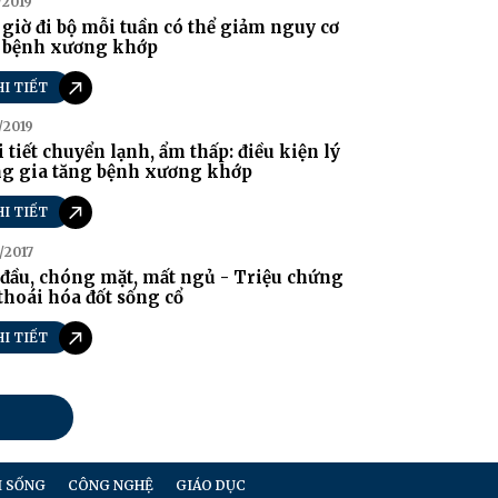
/2019
giờ đi bộ mỗi tuần có thể giảm nguy cơ
 bệnh xương khớp
HI TIẾT
/2019
 tiết chuyển lạnh, ẩm thấp: điều kiện lý
ng gia tăng bệnh xương khớp
HI TIẾT
/2017
đầu, chóng mặt, mất ngủ - Triệu chứng
thoái hóa đốt sống cổ
HI TIẾT
I SỐNG
CÔNG NGHỆ
GIÁO DỤC