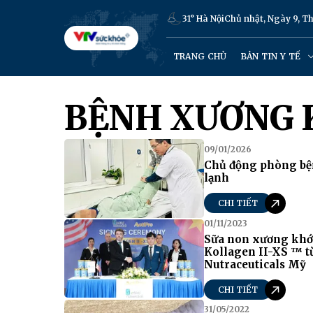
31° Hà Nội
Chủ nhật, Ngày 9, 
TRANG CHỦ
BẢN TIN Y TẾ
BỆNH XƯƠNG 
09/01/2026
Chủ động phòng bệ
lạnh
CHI TIẾT
01/11/2023
Sữa non xương khớ
Kollagen II-XS ™ từ
Nutraceuticals Mỹ
CHI TIẾT
31/05/2022