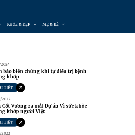
KHỎE & ĐẸP
MẸ & BÉ
/2024
 báo biến chứng khi tự điều trị bệnh
ng khớp
HI TIẾT
7/2022
 Cốt Vương ra mắt Dự án Vì sức khỏe
ng khớp người Việt
HI TIẾT
/2022