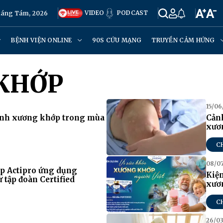
VIDEO
PODCAST
Tháng Tám, 2026
BỆNH VIỆN ONLINE
90S CỨU MẠNG
TRUYỀN CẢM HỨNG
KHỚP
15/06
nh xương khớp trong mùa
Cảnh
xươ
C
08/0
p Actipro ứng dụng
Kiện
 tập đoàn Certified
xươ
C
26/03