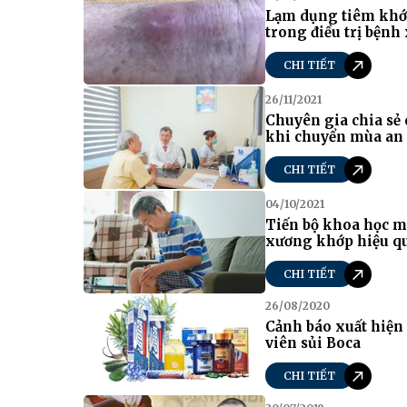
Lạm dụng tiêm khớ
trong điều trị bện
CHI TIẾT
26/11/2021
Chuyên gia chia sẻ
khi chuyển mùa an 
CHI TIẾT
04/10/2021
Tiến bộ khoa học mớ
xương khớp hiệu qu
CHI TIẾT
26/08/2020
Cảnh báo xuất hiện
viên sủi Boca
CHI TIẾT