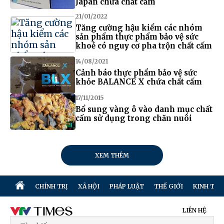
Japan chứa chất cấm
21/01/2022
Tăng cường hậu kiểm các nhóm
sản phẩm thực phẩm bảo vệ sức
khoẻ có nguy cơ pha trộn chất cấm
14/08/2021
Cảnh báo thực phẩm bảo vệ sức
khỏe BALANCE X chứa chất cấm
17/11/2015
Bổ sung vàng ô vào danh mục chất
cấm sử dụng trong chăn nuôi
XEM THÊM
CHÍNH TRỊ
XÃ HỘI
PHÁP LUẬT
THẾ GIỚI
KINH TẾ
LIÊN HỆ