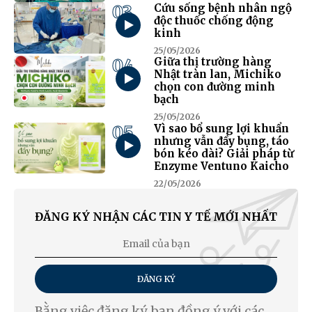
03
Cứu sống bệnh nhân ngộ
độc thuốc chống động
kinh
25/05/2026
04
Giữa thị trường hàng
Nhật tràn lan, Michiko
chọn con đường minh
bạch
25/05/2026
05
Vì sao bổ sung lợi khuẩn
nhưng vẫn đầy bụng, táo
bón kéo dài? Giải pháp từ
Enzyme Ventuno Kaicho
22/05/2026
ĐĂNG KÝ NHẬN CÁC TIN Y TẾ MỚI NHẤT
ĐĂNG KÝ
Bằng việc đăng ký, bạn đồng ý với các