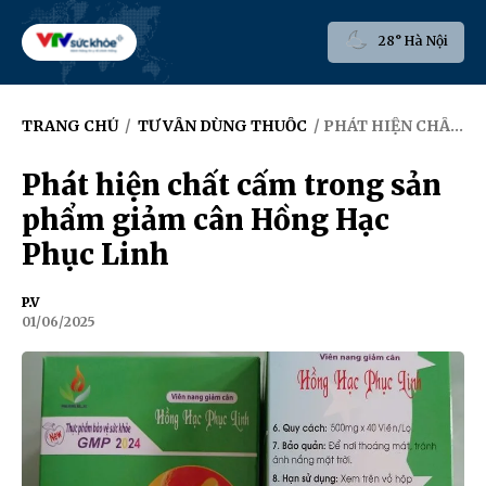
28° Hà Nội
TRANG CHỦ
/
TƯ VẤN DÙNG THUỐC
/ PHÁT HIỆN CHẤT CẤM TRONG SẢN PHẨM GIẢM CÂN HỒNG HẠC PHỤC LINH
Phát hiện chất cấm trong sản
phẩm giảm cân Hồng Hạc
Phục Linh
P.V
01/06/2025