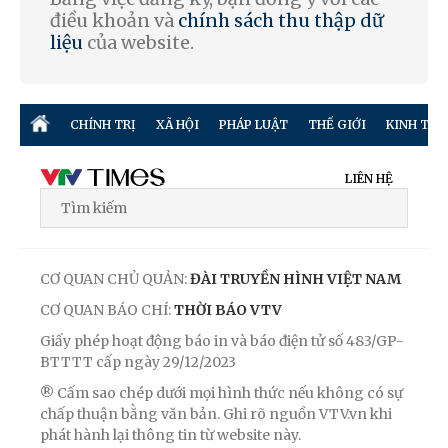
điều khoản và
chính sách thu thập dữ
liệu
của website.
CHÍNH TRỊ
XÃ HỘI
PHÁP LUẬT
THẾ GIỚI
KINH TẾ
LIÊN HỆ
CƠ QUAN CHỦ QUẢN:
ĐÀI TRUYỀN HÌNH VIỆT NAM
CƠ QUAN BÁO CHÍ:
THỜI BÁO VTV
Giấy phép hoạt động báo in và báo điện tử số 483/GP-
BTTTT cấp ngày 29/12/2023
® Cấm sao chép dưới mọi hình thức nếu không có sự
chấp thuận bằng văn bản. Ghi rõ nguồn VTV.vn khi
phát hành lại thông tin từ website này.