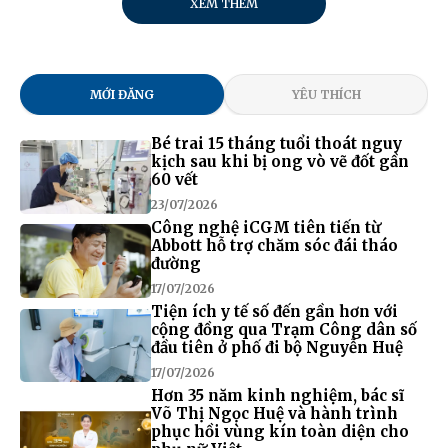
XEM THÊM
MỚI ĐĂNG
YÊU THÍCH
Bé trai 15 tháng tuổi thoát nguy
kịch sau khi bị ong vò vẽ đốt gần
60 vết
23/07/2026
Công nghệ iCGM tiên tiến từ
Abbott hỗ trợ chăm sóc đái tháo
đường
17/07/2026
Tiện ích y tế số đến gần hơn với
cộng đồng qua Trạm Công dân số
đầu tiên ở phố đi bộ Nguyễn Huệ
17/07/2026
Hơn 35 năm kinh nghiệm, bác sĩ
Võ Thị Ngọc Huệ và hành trình
phục hồi vùng kín toàn diện cho