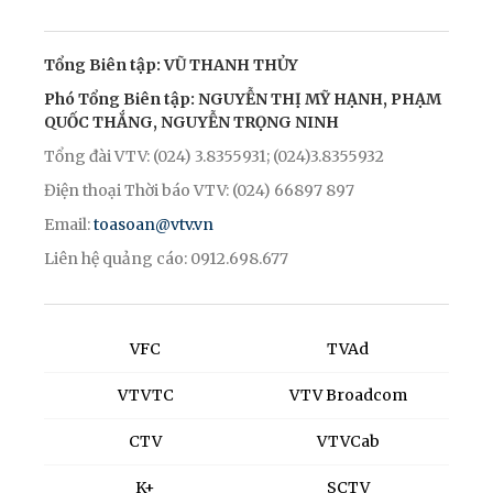
Tổng Biên tập: VŨ THANH THỦY
Phó Tổng Biên tập: NGUYỄN THỊ MỸ HẠNH, PHẠM
QUỐC THẮNG, NGUYỄN TRỌNG NINH
Tổng đài VTV: (024) 3.8355931; (024)3.8355932
Điện thoại Thời báo VTV: (024) 66897 897
Email:
toasoan@vtv.vn
Liên hệ quảng cáo: 0912.698.677
VFC
TVAd
VTVTC
VTV Broadcom
CTV
VTVCab
K+
SCTV