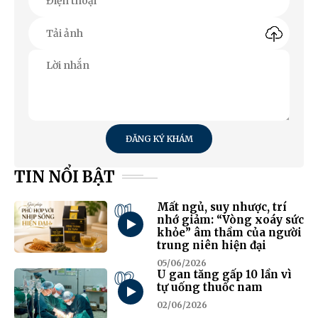
ĐĂNG KÝ KHÁM
TIN NỔI BẬT
01
Mất ngủ, suy nhược, trí
nhớ giảm: “Vòng xoáy sức
khỏe” âm thầm của người
trung niên hiện đại
05/06/2026
02
U gan tăng gấp 10 lần vì
tự uống thuốc nam
02/06/2026