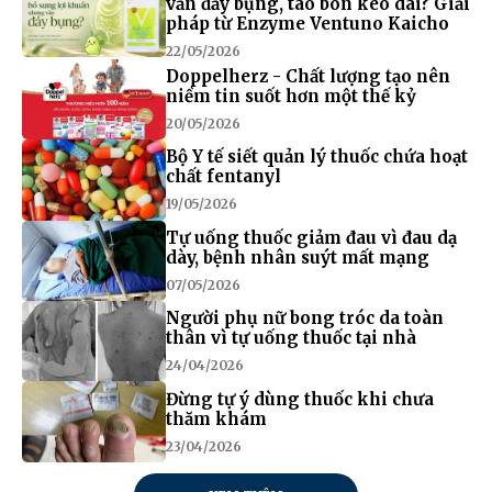
vẫn đầy bụng, táo bón kéo dài? Giải
pháp từ Enzyme Ventuno Kaicho
22/05/2026
Doppelherz - Chất lượng tạo nên
niềm tin suốt hơn một thế kỷ
20/05/2026
Bộ Y tế siết quản lý thuốc chứa hoạt
chất fentanyl
19/05/2026
Tự uống thuốc giảm đau vì đau dạ
dày, bệnh nhân suýt mất mạng
07/05/2026
Người phụ nữ bong tróc da toàn
thân vì tự uống thuốc tại nhà
24/04/2026
Đừng tự ý dùng thuốc khi chưa
thăm khám
23/04/2026