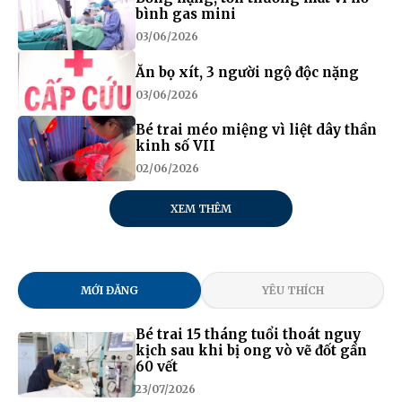
bình gas mini
03/06/2026
Ăn bọ xít, 3 người ngộ độc nặng
03/06/2026
Bé trai méo miệng vì liệt dây thần
kinh số VII
02/06/2026
XEM THÊM
MỚI ĐĂNG
YÊU THÍCH
Bé trai 15 tháng tuổi thoát nguy
kịch sau khi bị ong vò vẽ đốt gần
60 vết
23/07/2026