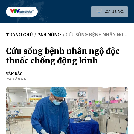
25° Hà Nội
TRANG CHỦ
/
24H NÓNG
/ CỨU SỐNG BỆNH NHÂN NGỘ ĐỘC THUỐC CHỐNG ĐỘNG KINH
Cứu sống bệnh nhân ngộ độc
thuốc chống động kinh
VĂN BẢO
25/05/2026