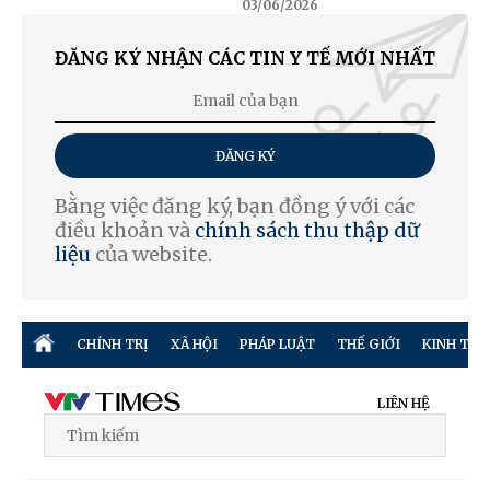
03/06/2026
ĐĂNG KÝ NHẬN CÁC TIN Y TẾ MỚI NHẤT
ĐĂNG KÝ
Bằng việc đăng ký, bạn đồng ý với các
điều khoản và
chính sách thu thập dữ
liệu
của website.
CHÍNH TRỊ
XÃ HỘI
PHÁP LUẬT
THẾ GIỚI
KINH TẾ
LIÊN HỆ