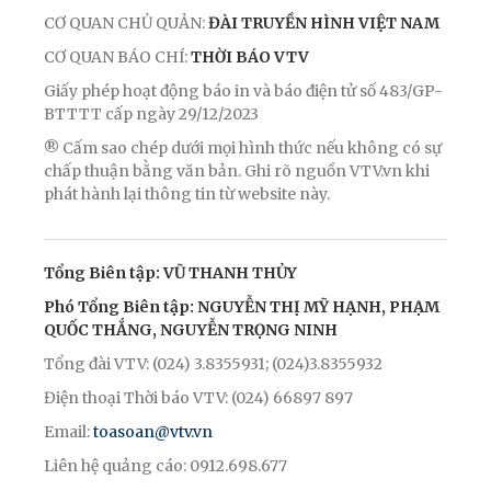
CƠ QUAN CHỦ QUẢN:
ĐÀI TRUYỀN HÌNH VIỆT NAM
CƠ QUAN BÁO CHÍ:
THỜI BÁO VTV
Giấy phép hoạt động báo in và báo điện tử số 483/GP-
BTTTT cấp ngày 29/12/2023
® Cấm sao chép dưới mọi hình thức nếu không có sự
chấp thuận bằng văn bản. Ghi rõ nguồn VTV.vn khi
phát hành lại thông tin từ website này.
Tổng Biên tập: VŨ THANH THỦY
Phó Tổng Biên tập: NGUYỄN THỊ MỸ HẠNH, PHẠM
QUỐC THẮNG, NGUYỄN TRỌNG NINH
Tổng đài VTV: (024) 3.8355931; (024)3.8355932
Điện thoại Thời báo VTV: (024) 66897 897
Email:
toasoan@vtv.vn
Liên hệ quảng cáo: 0912.698.677