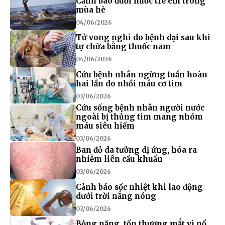
Cảnh báo đuối nước trẻ em trong
mùa hè
04/06/2026
Tử vong nghi do bệnh dại sau khi
tự chữa bằng thuốc nam
04/06/2026
Cứu bệnh nhân ngừng tuần hoàn
hai lần do nhồi máu cơ tim
03/06/2026
Cứu sống bệnh nhân người nước
ngoài bị thủng tim mang nhóm
máu siêu hiếm
03/06/2026
Ban đỏ da tưởng dị ứng, hóa ra
nhiễm liên cầu khuẩn
03/06/2026
Cảnh báo sốc nhiệt khi lao động
dưới trời nắng nóng
03/06/2026
Bỏng nặng, tổn thương mắt vì nổ