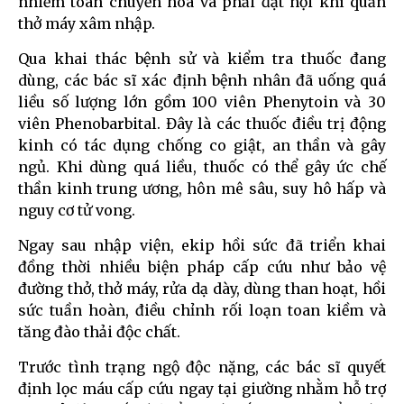
nhiễm toan chuyển hóa và phải đặt nội khí quản
thở máy xâm nhập.
Qua khai thác bệnh sử và kiểm tra thuốc đang
dùng, các bác sĩ xác định bệnh nhân đã uống quá
liều số lượng lớn gồm 100 viên Phenytoin và 30
viên Phenobarbital. Đây là các thuốc điều trị động
kinh có tác dụng chống co giật, an thần và gây
ngủ. Khi dùng quá liều, thuốc có thể gây ức chế
thần kinh trung ương, hôn mê sâu, suy hô hấp và
nguy cơ tử vong.
Ngay sau nhập viện, ekip hồi sức đã triển khai
đồng thời nhiều biện pháp cấp cứu như bảo vệ
đường thở, thở máy, rửa dạ dày, dùng than hoạt, hồi
sức tuần hoàn, điều chỉnh rối loạn toan kiềm và
tăng đào thải độc chất.
Trước tình trạng ngộ độc nặng, các bác sĩ quyết
định lọc máu cấp cứu ngay tại giường nhằm hỗ trợ