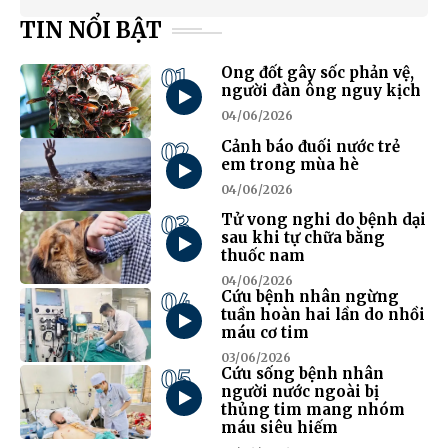
TIN NỔI BẬT
01
Ong đốt gây sốc phản vệ,
người đàn ông nguy kịch
04/06/2026
02
Cảnh báo đuối nước trẻ
em trong mùa hè
04/06/2026
03
Tử vong nghi do bệnh dại
sau khi tự chữa bằng
thuốc nam
04/06/2026
04
Cứu bệnh nhân ngừng
tuần hoàn hai lần do nhồi
máu cơ tim
03/06/2026
05
Cứu sống bệnh nhân
người nước ngoài bị
thủng tim mang nhóm
máu siêu hiếm