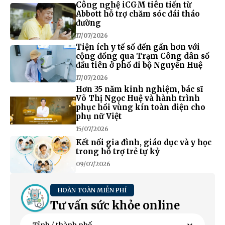
Công nghệ iCGM tiên tiến từ
Abbott hỗ trợ chăm sóc đái tháo
đường
17/07/2026
Tiện ích y tế số đến gần hơn với
cộng đồng qua Trạm Công dân số
đầu tiên ở phố đi bộ Nguyễn Huệ
17/07/2026
Hơn 35 năm kinh nghiệm, bác sĩ
Võ Thị Ngọc Huệ và hành trình
phục hồi vùng kín toàn diện cho
phụ nữ Việt
15/07/2026
Kết nối gia đình, giáo dục và y học
trong hỗ trợ trẻ tự kỷ
09/07/2026
HOÀN TOÀN MIỄN PHÍ
Tư vấn sức khỏe online