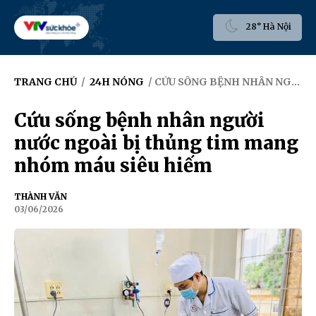
28° Hà Nội
TRANG CHỦ
/
24H NÓNG
/ CỨU SỐNG BỆNH NHÂN NGƯỜI NƯỚC NGOÀI BỊ THỦNG TIM MANG NHÓM MÁU SIÊU HIẾM
Cứu sống bệnh nhân người
nước ngoài bị thủng tim mang
nhóm máu siêu hiếm
THÀNH VĂN
03/06/2026