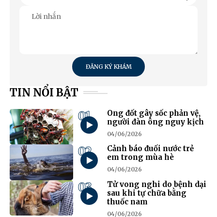
ĐĂNG KÝ KHÁM
TIN NỔI BẬT
01
Ong đốt gây sốc phản vệ,
người đàn ông nguy kịch
04/06/2026
02
Cảnh báo đuối nước trẻ
em trong mùa hè
04/06/2026
03
Tử vong nghi do bệnh dại
sau khi tự chữa bằng
thuốc nam
04/06/2026