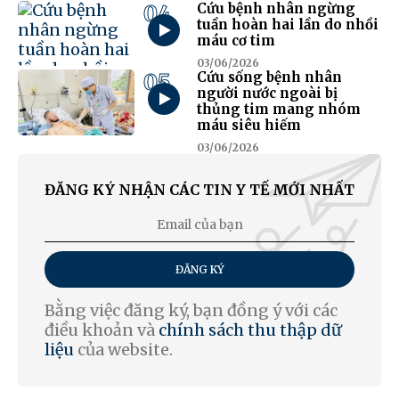
04
Cứu bệnh nhân ngừng
tuần hoàn hai lần do nhồi
máu cơ tim
03/06/2026
05
Cứu sống bệnh nhân
người nước ngoài bị
thủng tim mang nhóm
máu siêu hiếm
03/06/2026
ĐĂNG KÝ NHẬN CÁC TIN Y TẾ MỚI NHẤT
ĐĂNG KÝ
Bằng việc đăng ký, bạn đồng ý với các
điều khoản và
chính sách thu thập dữ
liệu
của website.