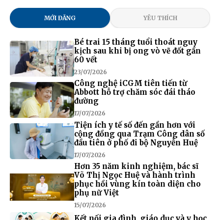
MỚI ĐĂNG
YÊU THÍCH
Bé trai 15 tháng tuổi thoát nguy
kịch sau khi bị ong vò vẽ đốt gần
60 vết
23/07/2026
Công nghệ iCGM tiên tiến từ
Abbott hỗ trợ chăm sóc đái tháo
đường
17/07/2026
Tiện ích y tế số đến gần hơn với
cộng đồng qua Trạm Công dân số
đầu tiên ở phố đi bộ Nguyễn Huệ
17/07/2026
Hơn 35 năm kinh nghiệm, bác sĩ
Võ Thị Ngọc Huệ và hành trình
phục hồi vùng kín toàn diện cho
phụ nữ Việt
15/07/2026
Kết nối gia đình, giáo dục và y học