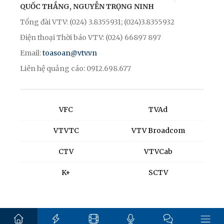
QUỐC THẮNG, NGUYỄN TRỌNG NINH
Tổng đài VTV: (024) 3.8355931; (024)3.8355932
Điện thoại Thời báo VTV: (024) 66897 897
Email:
toasoan@vtv.vn
Liên hệ quảng cáo: 0912.698.677
VFC
TVAd
VTVTC
VTV Broadcom
CTV
VTVCab
K+
SCTV