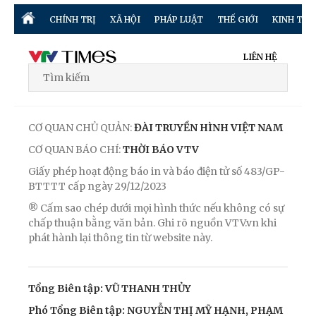
CHÍNH TRỊ
XÃ HỘI
PHÁP LUẬT
THẾ GIỚI
KINH TẾ
LIÊN HỆ
CƠ QUAN CHỦ QUẢN:
ĐÀI TRUYỀN HÌNH VIỆT NAM
CƠ QUAN BÁO CHÍ:
THỜI BÁO VTV
Giấy phép hoạt động báo in và báo điện tử số 483/GP-
BTTTT cấp ngày 29/12/2023
® Cấm sao chép dưới mọi hình thức nếu không có sự
chấp thuận bằng văn bản. Ghi rõ nguồn VTV.vn khi
phát hành lại thông tin từ website này.
Tổng Biên tập: VŨ THANH THỦY
Phó Tổng Biên tập: NGUYỄN THỊ MỸ HẠNH, PHẠM