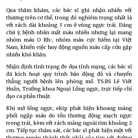
Qua thăm khám, các bác sĩ ghi nhận nhiều vết
thương trên cơ thể, trong đó nghiêm trọng nhất là
vết rách dài khoảng 3 cm ở vùng ngực trái. Đáng
chú ý, bệnh nhân mất máu nhiều nhưng lại mang
nhóm máu O Rh-, nhóm máu cực hiếm tại Việt
Nam, khiến việc huy động nguồn máu cấp cứu gặp
nhiều khó khăn.
Nhận định tình trạng đe dọa tính mạng, các bác sĩ
đã kích hoạt quy trình báo động đỏ và chuyển
thẳng người bệnh lên phòng mổ. TS.BS Lê Viết
Huấn, Trưởng khoa Ngoại Lồng ngực, trực tiếp chỉ
đạo ca phẫu thuật.
Khi mở lồng ngực, ekip phát hiện khoang màng
phổi ngập máu do tổn thương động mạch ngực
trong trái, kèm vết rách màng ngoài tim khoảng 2
cm. Tiếp tục thám sát, các bác sĩ phát hiện một vết
thương xuyên thành thất phải của tim với đường