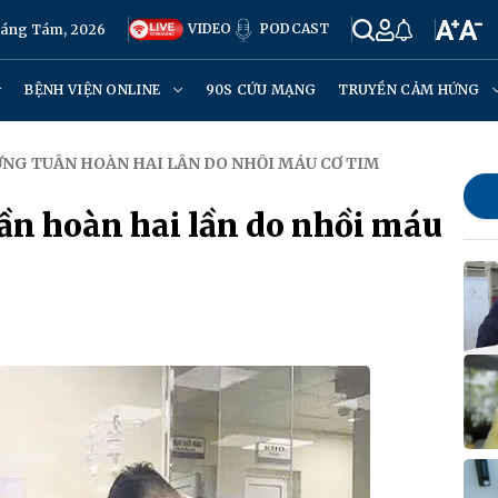
VIDEO
PODCAST
háng Tám, 2026
BỆNH VIỆN ONLINE
90S CỨU MẠNG
TRUYỀN CẢM HỨNG
NG TUẦN HOÀN HAI LẦN DO NHỒI MÁU CƠ TIM
n hoàn hai lần do nhồi máu