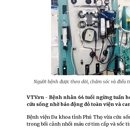
Người bệnh được theo dõi, chăm sóc và điều t
VTV.vn - Bệnh nhân 64 tuổi ngừng tuần ho
cứu sống nhờ báo động đỏ toàn viện và can 
Bệnh viện Đa khoa tỉnh Phú Thọ vừa cứu số
trong bối cảnh nhồi máu cơ tim cấp và sốc t