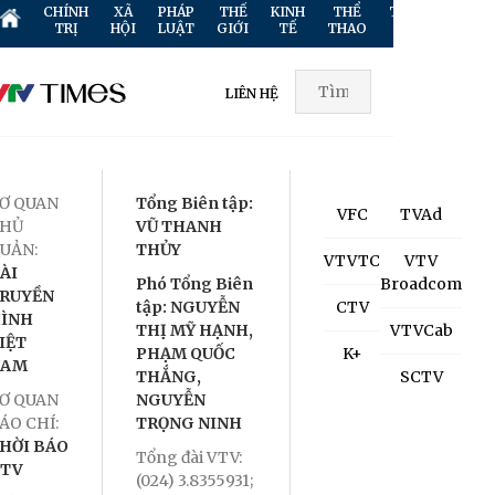
CHÍNH
XÃ
PHÁP
THẾ
KINH
THỂ
TRUYỀN
GIẢ
TRỊ
HỘI
LUẬT
GIỚI
TẾ
THAO
HÌNH
TR
LIÊN HỆ
Ơ QUAN
Tổng Biên tập:
VFC
TVAd
HỦ
VŨ THANH
UẢN:
THỦY
VTVTC
VTV
ÀI
Phó Tổng Biên
Broadcom
RUYỀN
tập: NGUYỄN
CTV
ÌNH
THỊ MỸ HẠNH,
VTVCab
IỆT
PHẠM QUỐC
K+
NAM
THẮNG,
SCTV
Ơ QUAN
NGUYỄN
ÁO CHÍ:
TRỌNG NINH
HỜI BÁO
Tổng đài VTV:
TV
(024) 3.8355931;