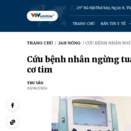
29° Hà Nội
Thứ bảy, Ngày 8, T
TRANG CHỦ
BẢN TIN Y TẾ
TRANG CHỦ
/
24H NÓNG
/ CỨU BỆNH NHÂN NGỪ
Cứu bệnh nhân ngừng tuầ
cơ tim
THU VÂN
03/06/2026