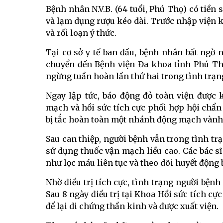
Bệnh nhân N.V.B. (64 tuổi, Phú Thọ) có tiền
và lạm dụng rượu kéo dài. Trước nhập viện k
và rối loạn ý thức.
Tại cơ sở y tế ban đầu, bệnh nhân bất ngờ 
chuyển đến Bệnh viện Đa khoa tỉnh Phú Th
ngừng tuần hoàn lần thứ hai trong tình trạ
Ngay lập tức, báo động đỏ toàn viện được 
mạch và hồi sức tích cực phối hợp hội chẩ
bị tắc hoàn toàn một nhánh động mạch vành 
Sau can thiệp, người bệnh vẫn trong tình tr
sử dụng thuốc vận mạch liều cao. Các bác sĩ
như lọc máu liên tục và theo dõi huyết động
Nhờ điều trị tích cực, tình trạng người bệnh
Sau 8 ngày điều trị tại Khoa Hồi sức tích c
để lại di chứng thần kinh và được xuất viện.