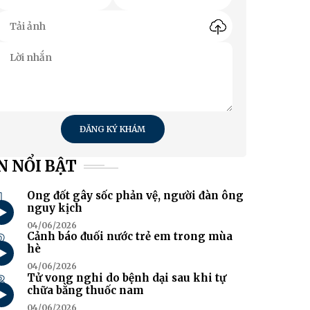
ĐĂNG KÝ KHÁM
N NỔI BẬT
1
Ong đốt gây sốc phản vệ, người đàn ông
nguy kịch
04/06/2026
2
Cảnh báo đuối nước trẻ em trong mùa
hè
04/06/2026
3
Tử vong nghi do bệnh dại sau khi tự
chữa bằng thuốc nam
04/06/2026