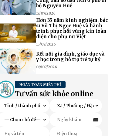
Công dân số đầu tiên ở phố đi
bộ Nguyễn Huệ
17/07/2026
Hơn 35 năm kinh nghiệm, bác
sĩ Võ Thị Ngọc Huệ và hành
trình phục hồi vùng kín toàn
diện cho phụ nữ Việt
15/07/2026
Kết nối gia đình, giáo dục và
y học trong hỗ trợ trẻ tự kỷ
09/07/2026
HOÀN TOÀN MIỄN PHÍ
Tư vấn sức khỏe online