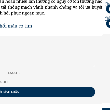
ần hoàn nhiều lần thường có nguy cơ tổn thương não
0
i, tái thông mạch vành nhanh chóng và tối ưu huyết
nh hồi phục ngoạn mục.
0
hồi máu cơ tim
 sau
I BÌNH LUẬN