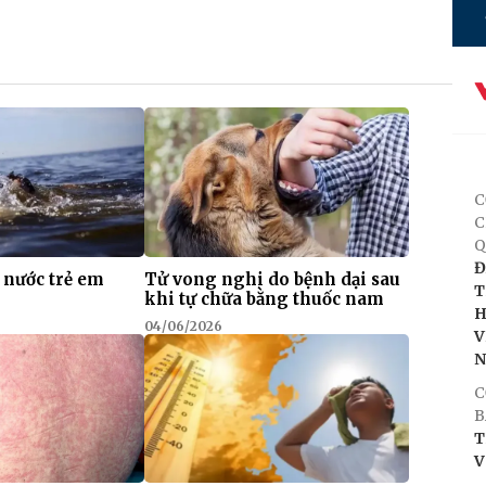
C
C
Q
Đ
 nước trẻ em
Tử vong nghi do bệnh dại sau
T
khi tự chữa bằng thuốc nam
H
04/06/2026
V
C
B
T
V