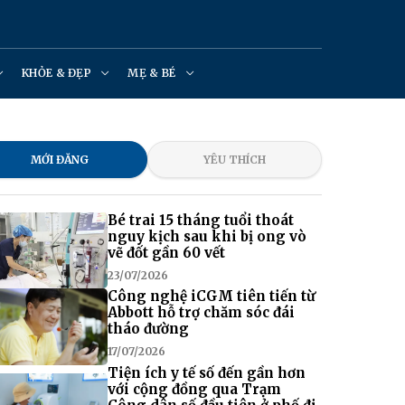
KHỎE & ĐẸP
MẸ & BÉ
MỚI ĐĂNG
YÊU THÍCH
Bé trai 15 tháng tuổi thoát
nguy kịch sau khi bị ong vò
vẽ đốt gần 60 vết
23/07/2026
Công nghệ iCGM tiên tiến từ
Abbott hỗ trợ chăm sóc đái
tháo đường
17/07/2026
Tiện ích y tế số đến gần hơn
với cộng đồng qua Trạm