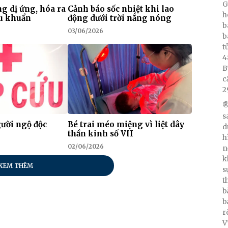
G
ng dị ứng, hóa ra
Cảnh báo sốc nhiệt khi lao
h
ầu khuẩn
động dưới trời nắng nóng
b
03/06/2026
b
t
4
B
c
2
®
s
gười ngộ độc
Bé trai méo miệng vì liệt dây
d
thần kinh số VII
h
02/06/2026
n
k
XEM THÊM
s
t
b
b
r
V