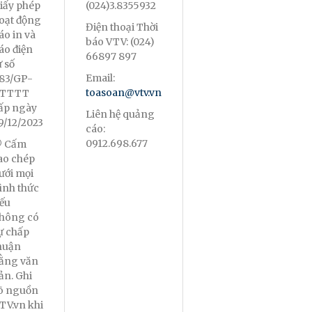
iấy phép
(024)3.8355932
oạt động
Điện thoại Thời
áo in và
báo VTV: (024)
áo điện
66897 897
ử số
Email:
83/GP-
toasoan@vtv.vn
TTTT
ấp ngày
Liên hệ quảng
9/12/2023
cáo:
0912.698.677
 Cấm
ao chép
ưới mọi
ình thức
ếu
hông có
ự chấp
huận
ằng văn
ản. Ghi
õ nguồn
TV.vn khi