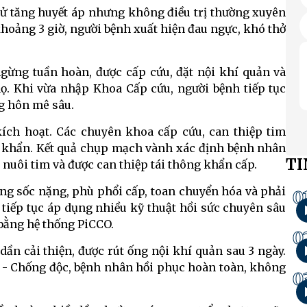
 sử tăng huyết áp nhưng không điều trị thường xuyên
hoảng 3 giờ, người bệnh xuất hiện đau ngực, khó thở
ngừng tuần hoàn, được cấp cứu, đặt nội khí quản và
ọ. Khi vừa nhập Khoa Cấp cứu, người bệnh tiếp tục
ng hôn mê sâu.
kích hoạt. Các chuyên khoa cấp cứu, can thiệp tim
n khẩn. Kết quả chụp mạch vành xác định bệnh nhân
TI
nuôi tim và được can thiệp tái thông khẩn cấp.
ạng sốc nặng, phù phổi cấp, toan chuyển hóa và phải
0
 tiếp tục áp dụng nhiều kỹ thuật hồi sức chuyên sâu
 bằng hệ thống PiCCO.
0
 dần cải thiện, được rút ống nội khí quản sau 3 ngày.
ực - Chống độc, bệnh nhân hồi phục hoàn toàn, không
0