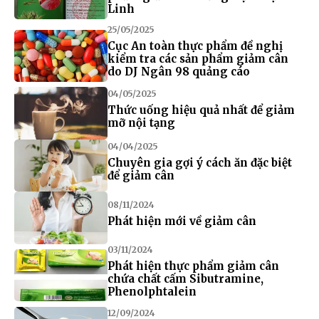
Linh
25/05/2025
Cục An toàn thực phẩm đề nghị
kiểm tra các sản phẩm giảm cân
do DJ Ngân 98 quảng cáo
04/05/2025
Thức uống hiệu quả nhất để giảm
mỡ nội tạng
04/04/2025
Chuyên gia gợi ý cách ăn đặc biệt
để giảm cân
08/11/2024
Phát hiện mới về giảm cân
03/11/2024
Phát hiện thực phẩm giảm cân
chứa chất cấm Sibutramine,
Phenolphtalein
12/09/2024