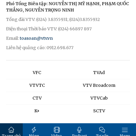
Phó Tổng Biên tập: NGUYỄN THỊ MỸ HẠNH, PHẠM QUỐC
THẮNG, NGUYỄN TRỌNG NINH
Tổng đài VTV: (024) 3.8355931; (024)3.8355932
Điện thoại Thời báo VTV: (024) 66897 897
Email:
toasoan@vtv.vn
Liên hệ quảng cáo: 0912.698.677
VFC
TVAd
VTVTC
VTV Broadcom
CTV
VTVCab
K+
SCTV
Trang chủ
Nóng
Video
Podcast
Tư vấn
Menu