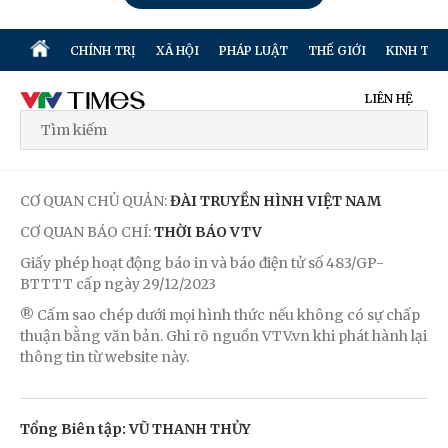
CHÍNH TRỊ
XÃ HỘI
PHÁP LUẬT
THẾ GIỚI
KINH TẾ
LIÊN HỆ
CƠ QUAN CHỦ QUẢN:
ĐÀI TRUYỀN HÌNH VIỆT NAM
CƠ QUAN BÁO CHÍ:
THỜI BÁO VTV
Giấy phép hoạt động báo in và báo điện tử số 483/GP-
BTTTT cấp ngày 29/12/2023
® Cấm sao chép dưới mọi hình thức nếu không có sự chấp
thuận bằng văn bản. Ghi rõ nguồn VTV.vn khi phát hành lại
thông tin từ website này.
Tổng Biên tập: VŨ THANH THỦY