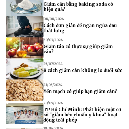
Giảm cân bằng baking soda có
hiệu quả?
08/08/2024
Cách đơn giản để ngăn ngừa đau
thắt lưng
30/07/2024
Giấm táo có thực sự giúp giảm
cân?
25/07/2024
8 cách giảm cân không lo đuối sức
21/05/2024
Yến mạch có giúp bạn giảm cân?
20/05/2024
TP Hồ Chí Minh: Phát hiện một cơ
sở “giảm béo chuẩn y khoa” hoạt
động trái phép
18/04/2024