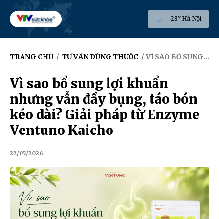
28° Hà Nội
TRANG CHỦ
/
TƯ VẤN DÙNG THUỐC
/ VÌ SAO BỔ SUNG LỢI KHUẨN NHƯNG VẪN ĐẦY BỤNG, TÁO BÓN KÉO DÀI? GIẢI PHÁP TỪ ENZYME VENTUNO KAICHO
Vì sao bổ sung lợi khuẩn
nhưng vẫn đầy bụng, táo bón
kéo dài? Giải pháp từ Enzyme
Ventuno Kaicho
22/05/2026