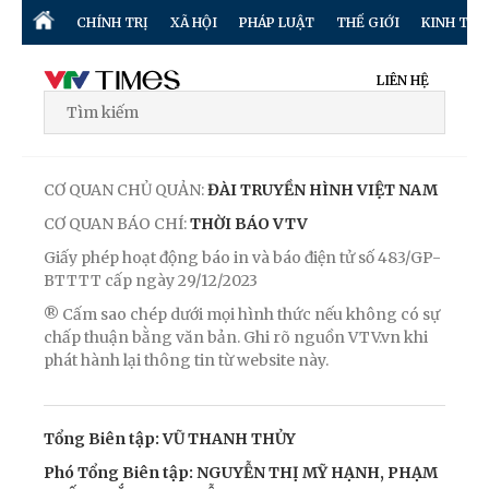
CHÍNH TRỊ
XÃ HỘI
PHÁP LUẬT
THẾ GIỚI
KINH TẾ
LIÊN HỆ
CƠ QUAN CHỦ QUẢN:
ĐÀI TRUYỀN HÌNH VIỆT NAM
CƠ QUAN BÁO CHÍ:
THỜI BÁO VTV
Giấy phép hoạt động báo in và báo điện tử số 483/GP-
BTTTT cấp ngày 29/12/2023
® Cấm sao chép dưới mọi hình thức nếu không có sự
chấp thuận bằng văn bản. Ghi rõ nguồn VTV.vn khi
phát hành lại thông tin từ website này.
Tổng Biên tập: VŨ THANH THỦY
Phó Tổng Biên tập: NGUYỄN THỊ MỸ HẠNH, PHẠM