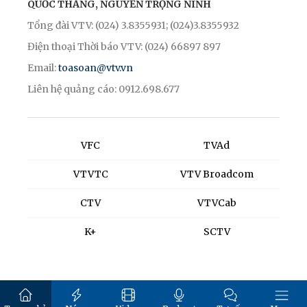
QUỐC THẮNG, NGUYỄN TRỌNG NINH
Tổng đài VTV: (024) 3.8355931; (024)3.8355932
Điện thoại Thời báo VTV: (024) 66897 897
Email:
toasoan@vtv.vn
Liên hệ quảng cáo: 0912.698.677
VFC
TVAd
VTVTC
VTV Broadcom
CTV
VTVCab
K+
SCTV