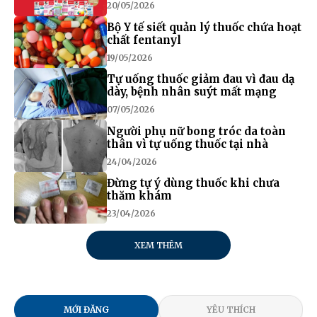
20/05/2026
Bộ Y tế siết quản lý thuốc chứa hoạt
chất fentanyl
19/05/2026
Tự uống thuốc giảm đau vì đau dạ
dày, bệnh nhân suýt mất mạng
07/05/2026
Người phụ nữ bong tróc da toàn
thân vì tự uống thuốc tại nhà
24/04/2026
Đừng tự ý dùng thuốc khi chưa
thăm khám
23/04/2026
XEM THÊM
MỚI ĐĂNG
YÊU THÍCH