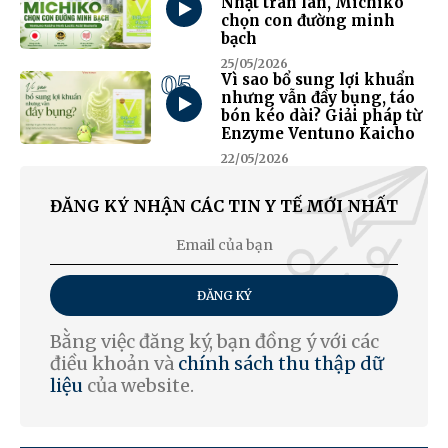
Nhật tràn lan, Michiko
chọn con đường minh
bạch
25/05/2026
05
Vì sao bổ sung lợi khuẩn
nhưng vẫn đầy bụng, táo
bón kéo dài? Giải pháp từ
Enzyme Ventuno Kaicho
22/05/2026
ĐĂNG KÝ NHẬN CÁC TIN Y TẾ MỚI NHẤT
ĐĂNG KÝ
Bằng việc đăng ký, bạn đồng ý với các
điều khoản và
chính sách thu thập dữ
liệu
của website.