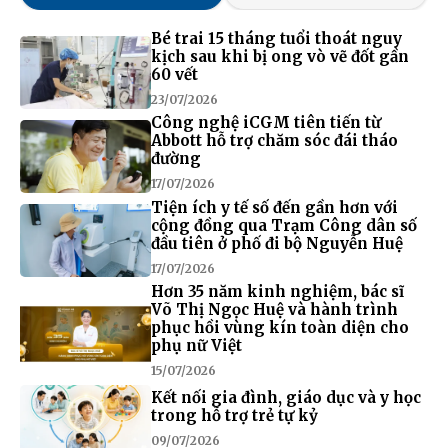
Bé trai 15 tháng tuổi thoát nguy
kịch sau khi bị ong vò vẽ đốt gần
60 vết
23/07/2026
Công nghệ iCGM tiên tiến từ
Abbott hỗ trợ chăm sóc đái tháo
đường
17/07/2026
Tiện ích y tế số đến gần hơn với
cộng đồng qua Trạm Công dân số
đầu tiên ở phố đi bộ Nguyễn Huệ
17/07/2026
Hơn 35 năm kinh nghiệm, bác sĩ
Võ Thị Ngọc Huệ và hành trình
phục hồi vùng kín toàn diện cho
phụ nữ Việt
15/07/2026
Kết nối gia đình, giáo dục và y học
trong hỗ trợ trẻ tự kỷ
09/07/2026