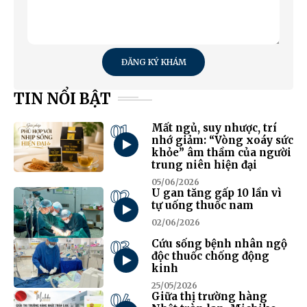
ĐĂNG KÝ KHÁM
TIN NỔI BẬT
01
Mất ngủ, suy nhược, trí
nhớ giảm: “Vòng xoáy sức
khỏe” âm thầm của người
trung niên hiện đại
05/06/2026
02
U gan tăng gấp 10 lần vì
tự uống thuốc nam
02/06/2026
03
Cứu sống bệnh nhân ngộ
độc thuốc chống động
kinh
25/05/2026
04
Giữa thị trường hàng