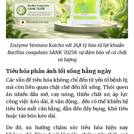
Enzyme Ventuno Kaicho với 24,8 tỷ bào tử lợi khuẩn
Bacillus coagulans SANK 70258: sự đảm bảo về cả chất
và lượng
Tiêu hóa phản ánh lối sống hằng ngày
Các vấn đề tiêu hóa không chỉ đến từ yếu tố bệnh lý,
mà còn liên quan chặt chẽ đến lối sống. Thói quen
ăn nhiều dầu mỡ, cay nóng, thiếu chất xơ, áp lực
công việc kéo dài, ít vận động… đều có thể khiến hệ
tiêu hóa mất cân bằng, dẫn đến đầy bụng, khó tiêu
hoặc táo bón kéo dài.
Do đó, xu hướng chăm sóc tiêu hóa hiện nay