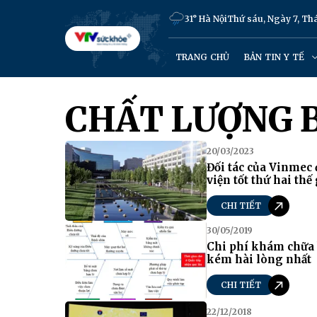
31° Hà Nội
Thứ sáu, Ngày 7, T
TRANG CHỦ
BẢN TIN Y TẾ
CHẤT LƯỢNG 
20/03/2023
Đối tác của Vinmec
viện tốt thứ hai thế 
CHI TIẾT
30/05/2019
Chi phí khám chữa 
kém hài lòng nhất
CHI TIẾT
22/12/2018