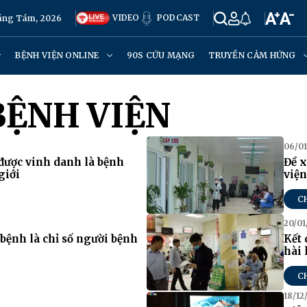
VIDEO
PODCAST
háng Tám, 2026
BỆNH VIỆN ONLINE
90S CỨU MẠNG
TRUYỀN CẢM HỨNG
BỆNH VIỆN
06/01
 được vinh danh là bệnh
Đề x
giới
viện
C
20/01
bệnh là chỉ số người bệnh
Kết 
hài
C
18/12