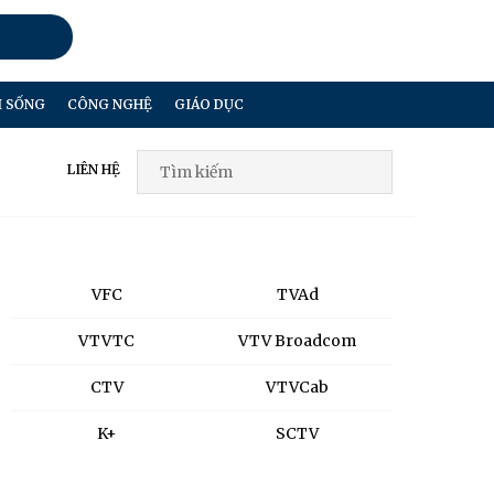
I SỐNG
CÔNG NGHỆ
GIÁO DỤC
LIÊN HỆ
VFC
TVAd
VTVTC
VTV Broadcom
CTV
VTVCab
K+
SCTV