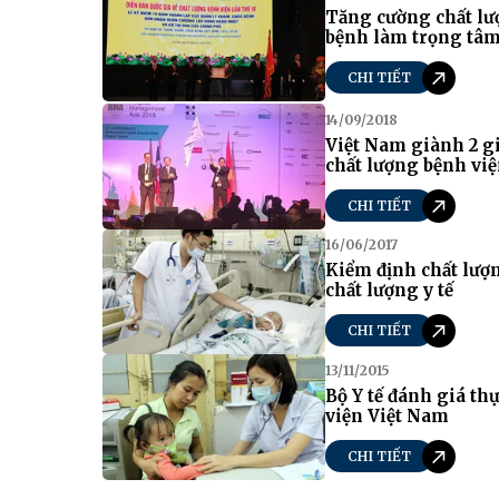
Tăng cường chất lư
bệnh làm trọng tâ
CHI TIẾT
14/09/2018
Việt Nam giành 2 giả
chất lượng bệnh vi
CHI TIẾT
16/06/2017
Kiểm định chất lượ
chất lượng y tế
CHI TIẾT
13/11/2015
Bộ Y tế đánh giá th
viện Việt Nam
CHI TIẾT