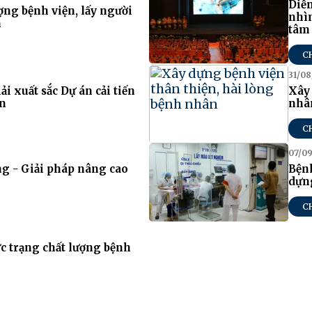
Diễn
ợng bệnh viện, lấy người
nhìn
m
tâm
C
31/08
i xuất sắc Dự án cải tiến
Xây 
ện
nhâ
C
07/09
ng - Giải pháp nâng cao
Bện
dựn
C
ực trạng chất lượng bệnh