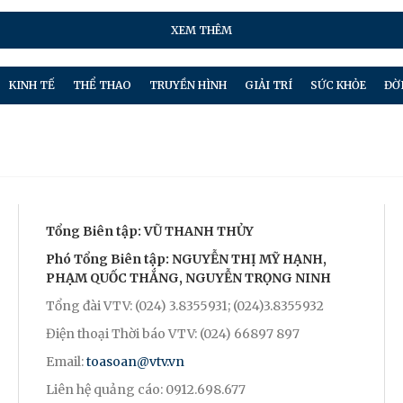
XEM THÊM
KINH TẾ
THỂ THAO
TRUYỀN HÌNH
GIẢI TRÍ
SỨC KHỎE
ĐỜ
Tổng Biên tập: VŨ THANH THỦY
Phó Tổng Biên tập: NGUYỄN THỊ MỸ HẠNH,
PHẠM QUỐC THẮNG, NGUYỄN TRỌNG NINH
Tổng đài VTV: (024) 3.8355931; (024)3.8355932
Điện thoại Thời báo VTV: (024) 66897 897
Email:
toasoan@vtv.vn
Liên hệ quảng cáo: 0912.698.677