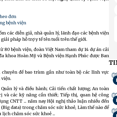
theo đơn
ng bệnh viện
ồm các diễn giả, nhà quản lý, lãnh đạo các bệnh viện
ải pháp hỗ trợ y tế tên tuổi trên thế giới.
từ 80 bệnh viện, đoàn Việt Nam tham dự 14 dự án cải
ện đa khoa Hoàn Mỹ và Bệnh viện Hạnh Phúc được Ban
TI
n chuyên đề bao trùm gần như toàn bộ các lĩnh vực
0
 viện.
Quản lý và điều hành; Cải tiến chất lượng; An toàn
0
 và các kỹ năng cần thiết; Tiếp thị, quan hệ công
dụng CNTT ... năm nay Hội nghị thảo luận nhiều đến
n (Big data) trong chăm sóc sức khoẻ, Làm thế nào để
0
u lịch chăm sóc sức khoẻ ...