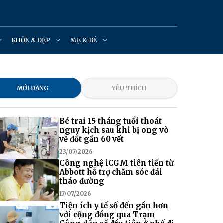
KHỎE & ĐẸP
MẸ & BÉ
MỚI ĐĂNG
YÊU THÍCH
Bé trai 15 tháng tuổi thoát
nguy kịch sau khi bị ong vò
vẽ đốt gần 60 vết
23/07/2026
Công nghệ iCGM tiên tiến từ
Abbott hỗ trợ chăm sóc đái
tháo đường
17/07/2026
Tiện ích y tế số đến gần hơn
với cộng đồng qua Trạm