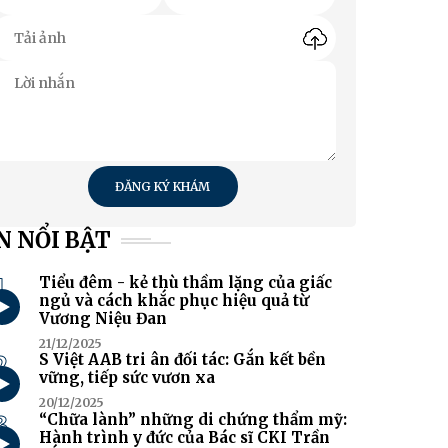
ĐĂNG KÝ KHÁM
N NỔI BẬT
1
Tiểu đêm - kẻ thù thầm lặng của giấc
ngủ và cách khắc phục hiệu quả từ
Vương Niệu Đan
21/12/2025
2
S Việt AAB tri ân đối tác: Gắn kết bền
vững, tiếp sức vươn xa
20/12/2025
3
“Chữa lành” những di chứng thẩm mỹ:
Hành trình y đức của Bác sĩ CKI Trần