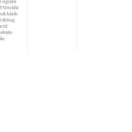
õ nguồn
TV.vn khi
hát hành
ại thông
in từ
ebsite
ày.