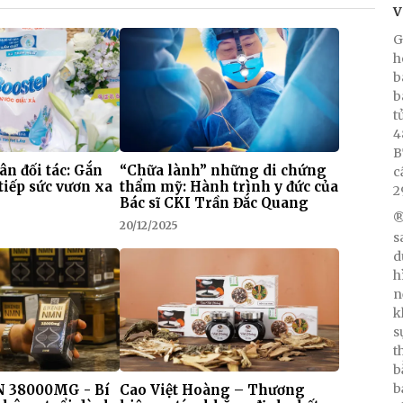
V
G
h
b
b
t
4
B
 ân đối tác: Gắn
“Chữa lành” những di chứng
c
tiếp sức vươn xa
thẩm mỹ: Hành trình y đức của
2
Bác sĩ CKI Trần Đắc Quang
®
20/12/2025
s
d
h
n
k
s
t
b
b
 38000MG - Bí
Cao Việt Hoàng – Thương