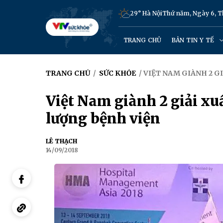
29° Hà Nội
Thứ năm, Ngày 6, 
TRANG CHỦ
BẢN TIN Y TẾ
TRANG CHỦ
/
SỨC KHỎE
/ VIỆT NAM GIÀNH 2 G
Việt Nam giành 2 giải xuấ
lượng bệnh viện
LÊ THẠCH
14/09/2018