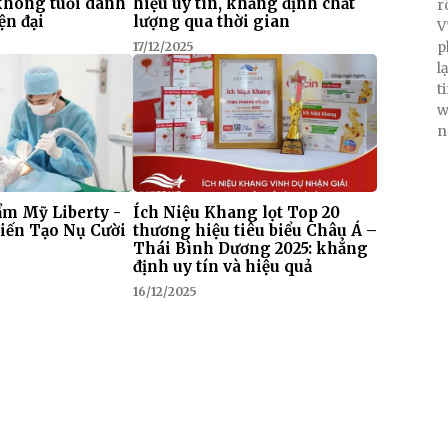
 không tuổi dành
hiệu uy tín, khẳng định chất
r
ện đại
lượng qua thời gian
V
p
17/12/2025
l
t
w
n
m Mỹ Liberty -
Ích Niệu Khang lọt Top 20
iến Tạo Nụ Cười
thương hiệu tiêu biểu Châu Á –
Thái Bình Dương 2025: khẳng
định uy tín và hiệu quả
16/12/2025