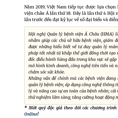
Năm 2019, Việt Nam tiếp tục được lựa chọn 
viện châu Á lần thứ 18. Đây là lần thứ 4 Hội n
lần trước đều đạt kỷ lục về số đại biểu và diễ
Hội nghị Quản lý bệnh viện Á Châu (HMA) là
nhằm giúp các chủ sở hữu bệnh viện, giám đốc
được những hiểu biết về tư duy quản lý mản
pháp tốt nhất từ khắp thế giới đồng thời tạo
đốc điều hành hàng đầu trong khu vực sẽ gặp g
mô hình kinh doanh, công nghệ tiên tiến và n
chăm sóc sức khỏe.
Những vấn đề chính mà các bệnh viện đang 
quản lý bệnh viện; áp dụng công nghệ thông ti
lý và nâng cao sự an toàn của bệnh nhân; cải
thử nghiệm lâm sàng; tăng cường hoạt động ma
* Mời quý độc giả theo dõi các chương trìn
Online
!