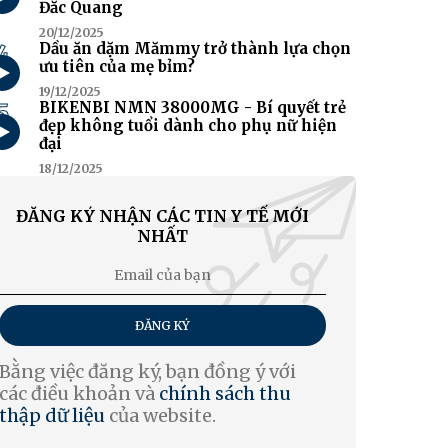
Đắc Quang
20/12/2025
4
Dầu ăn dặm Mămmy trở thành lựa chọn
ưu tiên của mẹ bỉm?
19/12/2025
5
BIKENBI NMN 38000MG - Bí quyết trẻ
đẹp không tuổi dành cho phụ nữ hiện
đại
18/12/2025
ĐĂNG KÝ NHẬN CÁC TIN Y TẾ MỚI
NHẤT
ĐĂNG KÝ
Bằng việc đăng ký, bạn đồng ý với
các điều khoản và
chính sách thu
thập dữ liệu
của website.