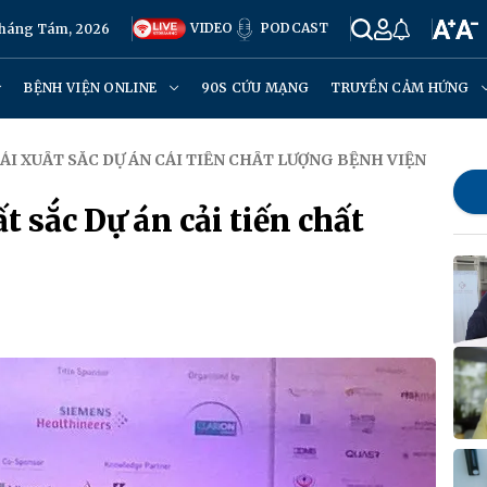
VIDEO
PODCAST
Tháng Tám, 2026
BỆNH VIỆN ONLINE
90S CỨU MẠNG
TRUYỀN CẢM HỨNG
IẢI XUẤT SẮC DỰ ÁN CẢI TIẾN CHẤT LƯỢNG BỆNH VIỆN
t sắc Dự án cải tiến chất