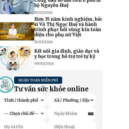
Công dân số đầu tiên ở phố đi
bộ Nguyễn Huệ
17/07/2026
Hơn 35 năm kinh nghiệm, bác
sĩ Võ Thị Ngọc Huệ và hành
trình phục hồi vùng kín toàn
diện cho phụ nữ Việt
15/07/2026
Kết nối gia đình, giáo dục và
y học trong hỗ trợ trẻ tự kỷ
09/07/2026
HOÀN TOÀN MIỄN PHÍ
Tư vấn sức khỏe online