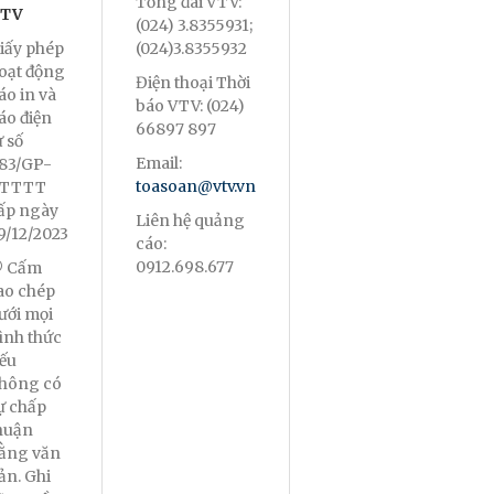
Tổng đài VTV:
TV
(024) 3.8355931;
iấy phép
(024)3.8355932
oạt động
Điện thoại Thời
áo in và
báo VTV: (024)
áo điện
66897 897
ử số
Email:
83/GP-
toasoan@vtv.vn
TTTT
ấp ngày
Liên hệ quảng
9/12/2023
cáo:
0912.698.677
 Cấm
ao chép
ưới mọi
ình thức
ếu
hông có
ự chấp
huận
ằng văn
ản. Ghi