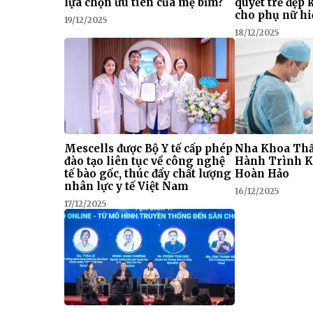
lựa chọn ưu tiên của mẹ bỉm?
quyết trẻ đẹp
cho phụ nữ hi
19/12/2025
18/12/2025
Mescells được Bộ Y tế cấp phép
Nha Khoa Thẩ
đào tạo liên tục về công nghệ
Hành Trình K
tế bào gốc, thúc đẩy chất lượng
Hoàn Hảo
nhân lực y tế Việt Nam
16/12/2025
17/12/2025