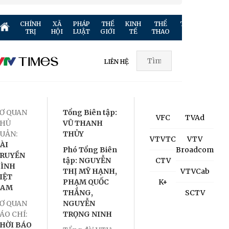
CHÍNH
XÃ
PHÁP
THẾ
KINH
THỂ
TRUYỀN
GIẢ
TRỊ
HỘI
LUẬT
GIỚI
TẾ
THAO
HÌNH
TR
LIÊN HỆ
Ơ QUAN
Tổng Biên tập:
VFC
TVAd
HỦ
VŨ THANH
UẢN:
THỦY
VTVTC
VTV
ÀI
Phó Tổng Biên
Broadcom
RUYỀN
tập: NGUYỄN
CTV
ÌNH
THỊ MỸ HẠNH,
VTVCab
IỆT
PHẠM QUỐC
K+
NAM
THẮNG,
SCTV
Ơ QUAN
NGUYỄN
ÁO CHÍ:
TRỌNG NINH
HỜI BÁO