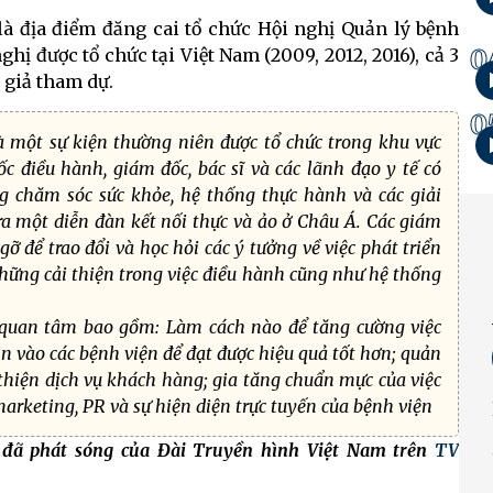
là địa điểm đăng cai tổ chức Hội nghị Quản lý bệnh
0
ghị được tổ chức tại Việt Nam (2009, 2012, 2016), cả 3
n giả tham dự.
0
 một sự kiện thường niên được tổ chức trong khu vực
 điều hành, giám đốc, bác sĩ và các lãnh đạo y tế có
g chăm sóc sức khỏe, hệ thống thực hành và các giải
 ra một diễn đàn kết nối thực và ảo ở Châu Á. Các giám
ỡ để trao đổi và học hỏi các ý tưởng về việc phát triển
hững cải thiện trong việc điều hành cũng như hệ thống
quan tâm bao gồm: Làm cách nào để tăng cường việc
n vào các bệnh viện để đạt được hiệu quả tốt hơn; quản
 thiện dịch vụ khách hàng; gia tăng chuẩn mực của việc
rketing, PR và sự hiện diện trực tuyến của bệnh viện
h đã phát sóng của Đài Truyền hình Việt Nam trên
TV