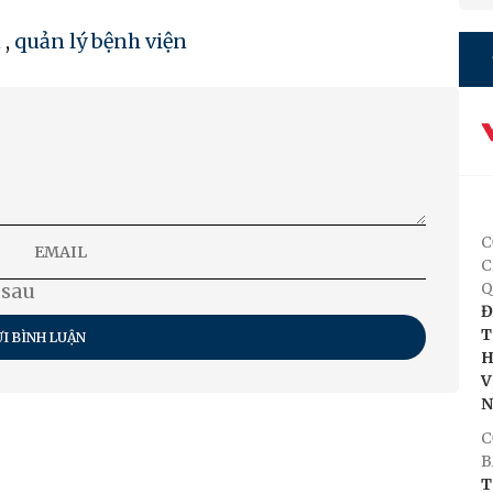
n
,
quản lý bệnh viện
C
C
Q
 sau
Đ
T
I BÌNH LUẬN
H
V
C
B
T