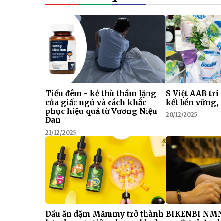
Tiểu đêm - kẻ thù thầm lặng
S Việt AAB tri
của giấc ngủ và cách khắc
kết bền vững, 
phục hiệu quả từ Vương Niệu
20/12/2025
Đan
21/12/2025
Dầu ăn dặm Mămmy trở thành
BIKENBI NMN